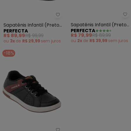
Pe
Perfecta - Sapatênis Infantil (P
Sapatênis Infantil (Preto)
Sapatênis Infantil (Preto)
PERFECTA
PERFECTA
em Sintético
em Sintético
R$ 79,99
R$ 89,99
R$ 89,99
R$ 99,99
ou
2x
de
R$ 39,99
sem
juros
ou
3x
de
R$ 29,99
sem
juros
-18%