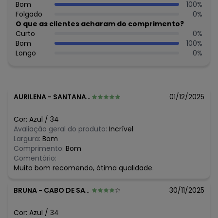
Bom
100
%
Folgado
0
%
O que as clientes acharam do comprimento?
Curto
0
%
Bom
100
%
Longo
0
%
AURILENA
-
SANTANA DO IPANEMA - AL
01/12/2025
Cor:
Azul
/
34
Avaliação geral do produto:
Incrível
Largura:
Bom
Comprimento:
Bom
Comentário:
Muito bom recomendo, ótima qualidade.
BRUNA
-
CABO DE SANTO AGOSTINHO - PE
30/11/2025
Cor:
Azul
/
34