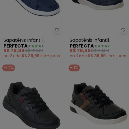
Perfecta - Sapatênis Infantil (
Pe
Sapatênis Infantil
Sapatênis Infantil
PERFECTA
PERFECTA
(Marinho) em Sintético
(Marinho) em Sintético
R$ 79,99
R$ 89,99
R$ 79,99
R$ 89,99
ou
2x
de
R$ 39,99
sem
juros
ou
2x
de
R$ 39,99
sem
juros
-10%
-11%