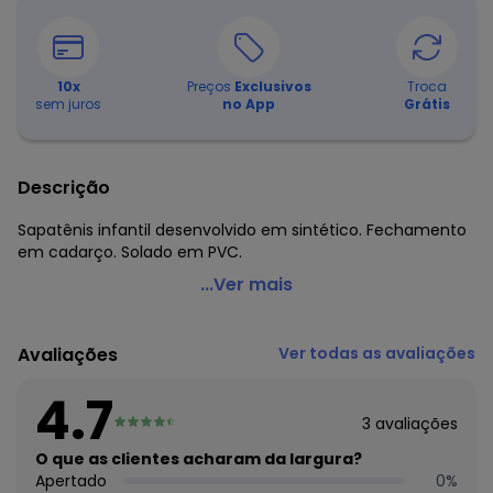
10
x
Preços
Exclusivos
Troca
sem juros
no App
Grátis
Descrição
Sapatênis infantil desenvolvido em sintético. Fechamento
em cadarço. Solado em PVC.
Perfecta - Sapatênis Infantil Marinho em Sintético
...Ver mais
Código do produto: 3657591
Material: Sintético
Avaliações
Ver todas as avaliações
Composição: Sintético
4.7
3
avaliações
O que as clientes acharam da largura?
Apertado
0
%