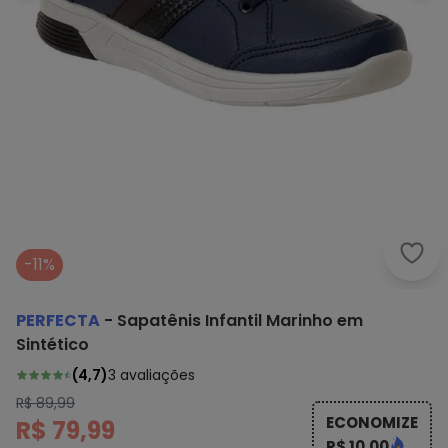
Perf
-11%
PERFECTA
-
Sapatênis Infantil Marinho em
Sintético
(
4,7
)
3
avaliações
R$ 89,99
ECONOMIZE
R$ 79,99
R$ 10,00