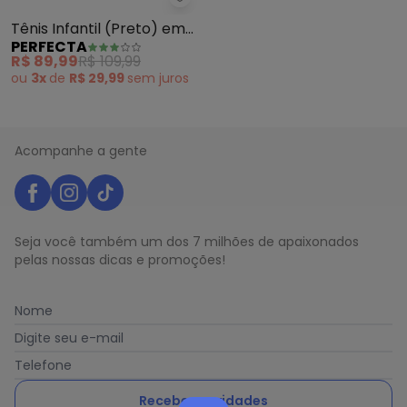
Perfecta - Tênis Infantil (Preto
Tênis Infantil (Preto) em
PERFECTA
Material Sintético
R$ 89,99
R$ 109,99
ou
3x
de
R$ 29,99
sem
juros
Acompanhe a gente
Seja você também um dos 7 milhões de apaixonados
pelas nossas dicas e promoções!
Nome
Digite seu e-mail
Telefone
Receber novidades