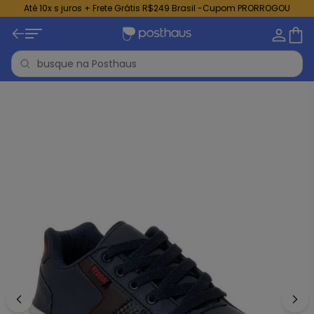
Até 10x s juros + Frete Grátis R$249 Brasil -Cupom PRORROGOU