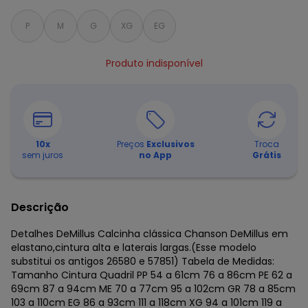
P
M
G
XG
EG
Produto indisponível
10
x
Preços
Exclusivos
Troca
sem juros
no App
Grátis
Descrição
Detalhes DeMillus Calcinha clássica Chanson DeMillus em
elastano,cintura alta e laterais largas.(Esse modelo
substitui os antigos 26580 e 57851) Tabela de Medidas:
Tamanho Cintura Quadril PP 54 a 61cm 76 a 86cm PE 62 a
69cm 87 a 94cm ME 70 a 77cm 95 a 102cm GR 78 a 85cm
103 a 110cm EG 86 a 93cm 111 a 118cm XG 94 a 101cm 119 a