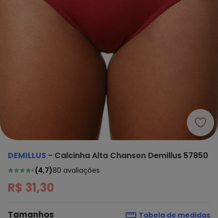
Demi
DEMILLUS
-
Calcinha Alta Chanson Demillus 57850
(
4,7
)
80
avaliações
R$ 31,30
Tamanhos
Tabela de medidas