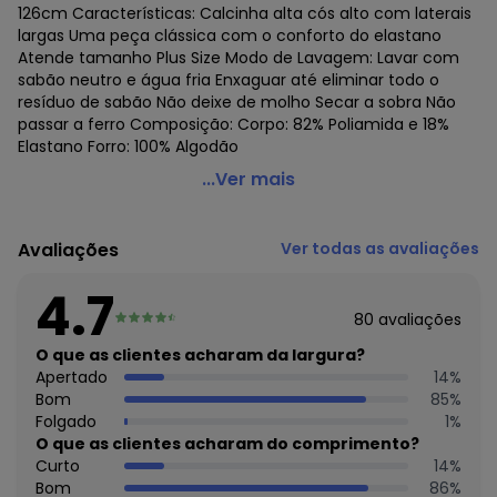
126cm Características: Calcinha alta cós alto com laterais
largas Uma peça clássica com o conforto do elastano
Atende tamanho Plus Size Modo de Lavagem: Lavar com
sabão neutro e água fria Enxaguar até eliminar todo o
resíduo de sabão Não deixe de molho Secar a sobra Não
passar a ferro Composição: Corpo: 82% Poliamida e 18%
Elastano Forro: 100% Algodão
Demillus - Calcinha Alta Chanson Demillus 57850
...Ver mais
Código do produto: 20479162
Colecao : BASICO TODO DIA
Avaliações
Ver todas as avaliações
4.7
80
avaliações
O que as clientes acharam da largura?
Apertado
14
%
Bom
85
%
Folgado
1
%
O que as clientes acharam do comprimento?
Curto
14
%
Bom
86
%