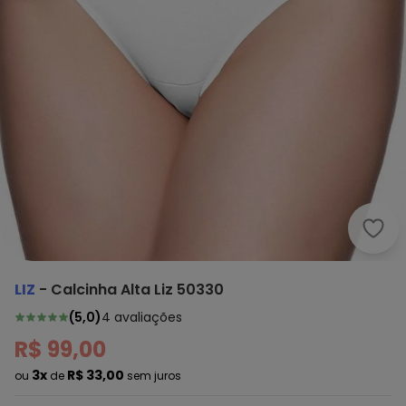
Liz -
LIZ
-
Calcinha Alta Liz 50330
(
5,0
)
4
avaliações
R$ 99,00
3x
R$ 33,00
ou
de
sem juros