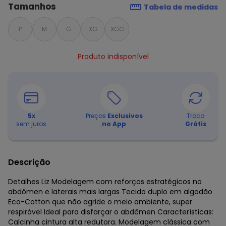
Tamanhos
Tabela de medidas
P
M
G
XG
XGG
Produto indisponível
5
x
Preços
Exclusivos
Troca
sem juros
no App
Grátis
Descrição
Detalhes Liz Modelagem com reforços estratégicos no
abdômen e laterais mais largas Tecido duplo em algodão
Eco-Cotton que não agride o meio ambiente, super
respirável Ideal para disfarçar o abdômen Características:
Calcinha cintura alta redutora. Modelagem clássica com