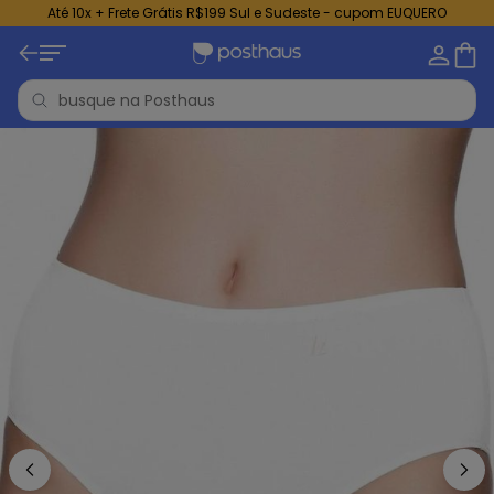
Até 10x + Frete Grátis R$199 Sul e Sudeste - cupom EUQUERO