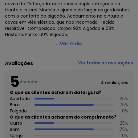
cava alta. Reforçada, com tecido duplo reforçado na
frente e lateral. Modela e ajuda a disfarçar as gordurinhas,
com o conforto do algodão. Acabamento na cintura e
cavas em viés elástico, que não incomoda. Tecido
respirável. Composição: Corpo: 92% Algodão e 08%
Elastano. Forro: 100% Algodão.
Liz - Calcinha Alta Liz 50330
...Ver mais
Código do produto: 20424398
Colecao : LIZ CALCINHA
Avaliações
Ver todas as avaliações
5
4
avaliações
O que as clientes acharam da largura?
Apertado
25
%
Bom
75
%
Folgado
0
%
O que as clientes acharam do comprimento?
Curto
25
%
Bom
75
%
Longo
0
%