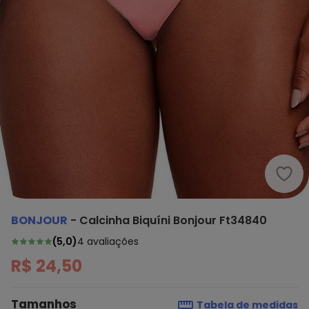
Bonj
BONJOUR
-
Calcinha Biquíni Bonjour Ft34840
(
5,0
)
4
avaliações
R$ 24,50
Tamanhos
Tabela de medidas