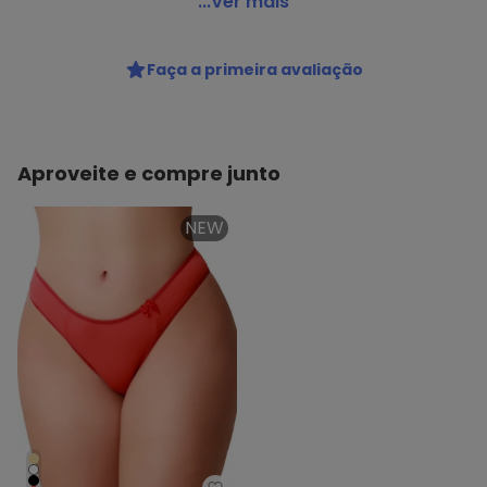
Bonjour - Calcinha Biquíni Bonjour Ft34840
...Ver mais
Código do produto: 22653143
Colecao : BÁSICO
Faça a primeira avaliação
Aproveite e compre junto
NEW