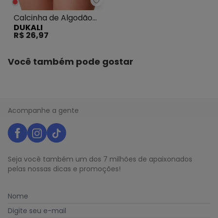
Dukali - Calcinha de Algodão B
Calcinha de Algodão
DUKALI
Básica Tanga
R$ 26,97
Vermelho
Você também pode gostar
Acompanhe a gente
Seja você também um dos 7 milhões de apaixonados
pelas nossas dicas e promoções!
Nome
Digite seu e-mail