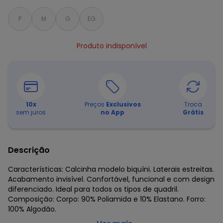
P
M
G
EG
Produto indisponível
10
x
Preços
Exclusivos
Troca
sem juros
no App
Grátis
Descrição
Características: Calcinha modelo biquíni. Laterais estreitas.
Acabamento invisível. Confortável, funcional e com design
diferenciado. Ideal para todos os tipos de quadril.
Composição: Corpo: 90% Poliamida e 10% Elastano. Forro:
100% Algodão.