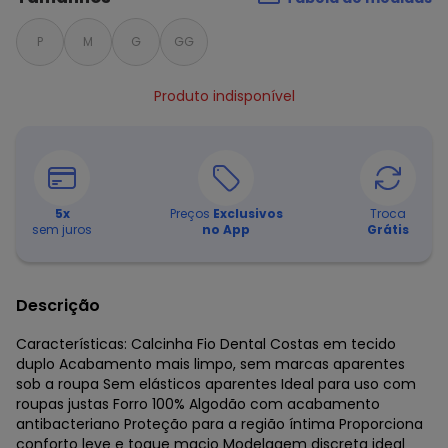
P
M
G
GG
Produto indisponível
5
x
Preços
Exclusivos
Troca
sem juros
no App
Grátis
Descrição
Características: Calcinha Fio Dental Costas em tecido
duplo Acabamento mais limpo, sem marcas aparentes
sob a roupa Sem elásticos aparentes Ideal para uso com
roupas justas Forro 100% Algodão com acabamento
antibacteriano Proteção para a região íntima Proporciona
conforto leve e toque macio Modelagem discreta ideal