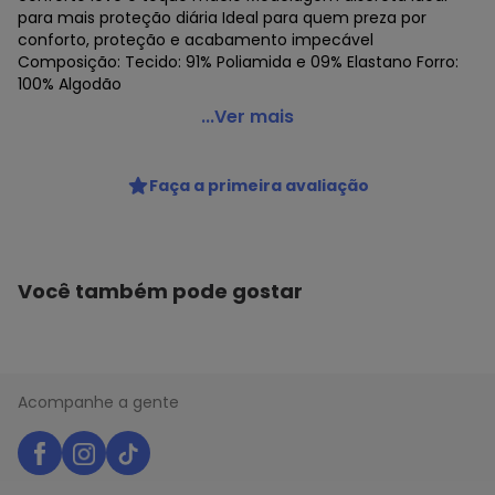
para mais proteção diária Ideal para quem preza por
conforto, proteção e acabamento impecável
Composição: Tecido: 91% Poliamida e 09% Elastano Forro:
100% Algodão
Love Secret - Calcinha Fio Dental Love Secret 838202
...Ver mais
Código do produto: 24286619
Colecao : LOVE BASICS
Faça a primeira avaliação
Você também pode gostar
Acompanhe a gente