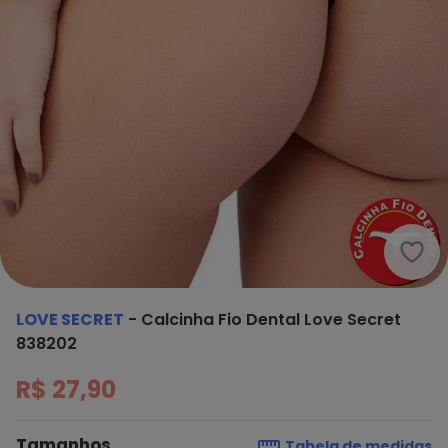
Love
LOVE SECRET
-
Calcinha Fio Dental Love Secret
838202
R$ 27,90
Tamanhos
Tabela de medidas