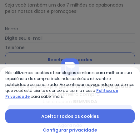
Seja você também um dos 7 milhões de apaixonados
pelas nossas dicas e promoções!
Nome
Digite seu e-mail
Telefone
Receber novidades
Nós utilizamos cookies e tecnologias similares para melhorar sua
Ao enviar o cadastro, você concorda com a nossa
Política
experiência de compra, incluindo conteúdo relevante e
de Privacidade
publicidade personalizada. Ao continuar navegando, entendemos
Compre pelo app e ganhe
12% OFF + frete grátis
que você está ciente e concorda com a nossa
Política de
na sua primeira compra
Privacidade
para saber mais.
Use o cupom
BEMVINDA
Posthaus é uma marca da Posthaus Ltda / CNPJ:
Baixar app Posthaus
Aceitar todos os cookies
80.462.138/0001-41
Endereço: Rua Werner Duwe, 202 Bairro Badenfurt -
Agora não
89.070-700 - Blumenau/SC
Configurar privacidade