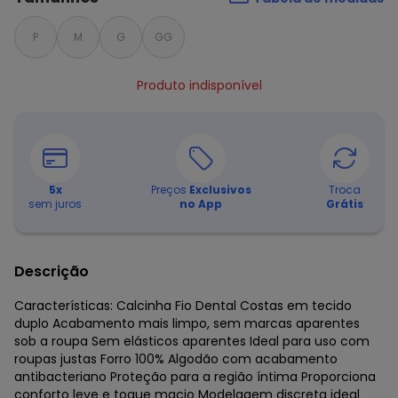
P
M
G
GG
Produto indisponível
5
x
Preços
Exclusivos
Troca
sem juros
no App
Grátis
Descrição
Características: Calcinha Fio Dental Costas em tecido
duplo Acabamento mais limpo, sem marcas aparentes
sob a roupa Sem elásticos aparentes Ideal para uso com
roupas justas Forro 100% Algodão com acabamento
antibacteriano Proteção para a região íntima Proporciona
conforto leve e toque macio Modelagem discreta ideal