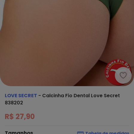
Love
LOVE SECRET
-
Calcinha Fio Dental Love Secret
838202
R$ 27,90
Tamanhos
Tabela de medidas