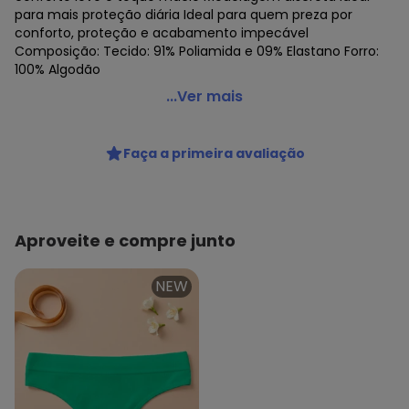
para mais proteção diária Ideal para quem preza por
conforto, proteção e acabamento impecável
Composição: Tecido: 91% Poliamida e 09% Elastano Forro:
100% Algodão
Love Secret - Calcinha Fio Dental Love Secret 838202
...Ver mais
Código do produto: 24286625
Colecao : LOVE BASICS
Faça a primeira avaliação
Aproveite e compre junto
NEW