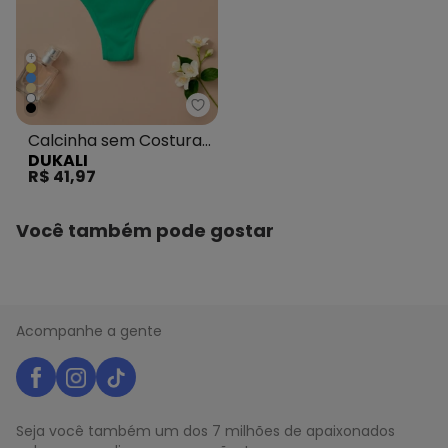
+
Dukali - Calcinha sem Costura C
Calcinha sem Costura
DUKALI
Cintura Alta Fio Verde
R$ 41,97
Você também pode gostar
Acompanhe a gente
Seja você também um dos 7 milhões de apaixonados