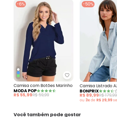
-6%
-50%
Moda Pop - Camisa com
Camisa com Botões Marinho
Camisa Listrado A
MODA POP
BONPRIX
Tricoline
R$ 55,99
R$ 59,99
R$ 89,99
R$ 179,99
ou
3x
de
R$ 29,99
s
Você também pode gostar