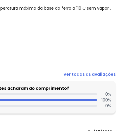
eratura máxima da base do ferro a 110 C sem vapor ,
R$ 47,97
Ver todas as avaliações
R$ 47,97
R$ 47,97
entes acharam do comprimento?
R$ 63,96
0
%
100
%
R$ 63,96
0
%
R$ 63,96
R$ 79,95