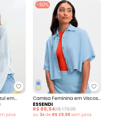
-50%
 Botões Marinho
bonprix - Camisa Listrado Azul em Tricoline
Essendi - Camisa
zul em
Camisa Feminina em Viscose
ESSENDI
Sarjada Azul
R$ 89,94
R$ 179,99
em
juros
ou
3x
de
R$ 29,98
sem
juros