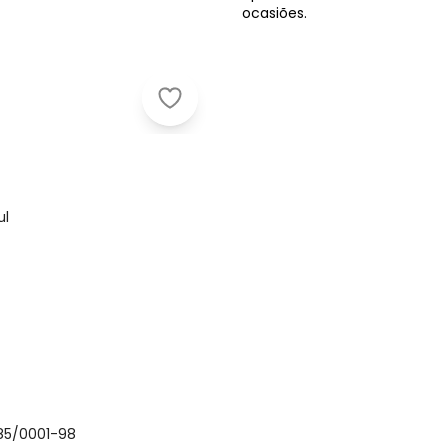
ocasiões.
Marialícia - Camisa Feminina em T
ul
085/0001-98