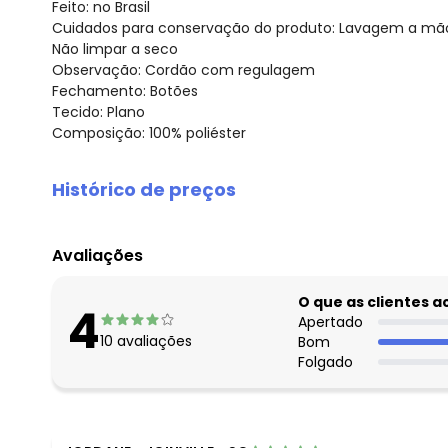
Feito: no Brasil
Cuidados para conservação do produto: Lavagem a mão ,
Não limpar a seco
Observação: Cordão com regulagem
Fechamento: Botões
Tecido: Plano
Composição: 100% poliéster
Histórico de preços
O preço apresentado abaixo é o menor oferecido em al
agosto/2026
Avaliações
julho/2026
junho/2026
O que as clientes 
4
maio/2026
Apertado
10
avaliações
Bom
abril/2026
Folgado
março/2026
fevereiro/2026