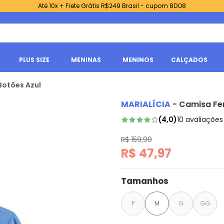
Até 10x + Frete Grátis R$249 Brasil - cupom 8DO8
PLUS SIZE
MENINAS
MENINOS
CALÇADOS
Botões Azul
MARIALÍCIA
-
Camisa Fe
(
4,0
)
10
avaliações
R$ 159,90
R$ 47,97
Tamanhos
P
M
G
GG