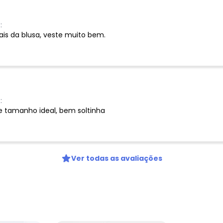
Nome
:
is da blusa, veste muito bem.
Digite seu e-mail
Telefone
Ao enviar o cadastro, você
Privacidade
:
 e tamanho ideal, bem soltinha
Ver todas as avaliações