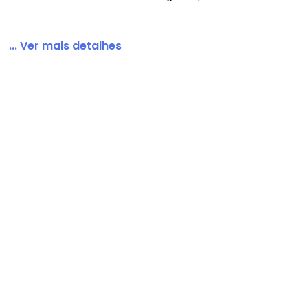
... Ver mais detalhes
ecido com Botões Azul