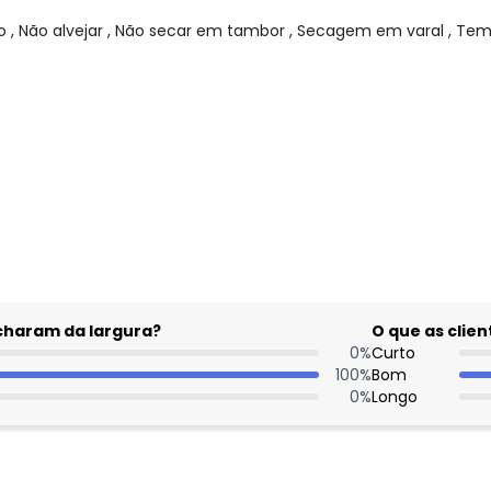
 Não alvejar , Não secar em tambor , Secagem em varal , Temp
gum dia do mês, para o menor tamanho disponível.
acharam da largura?
O que as cli
0
%
Curto
100
%
Bom
0
%
Longo