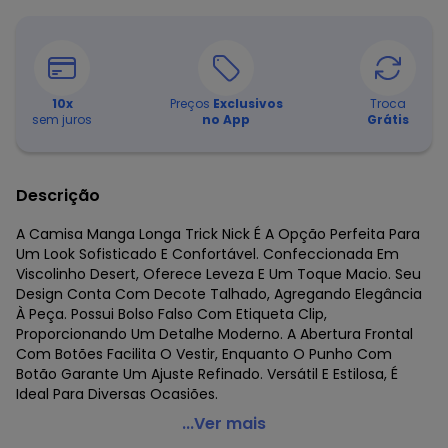
10
x
Preços
Exclusivos
Troca
sem juros
no App
Grátis
Descrição
A Camisa Manga Longa Trick Nick É A Opção Perfeita Para
Um Look Sofisticado E Confortável. Confeccionada Em
Viscolinho Desert, Oferece Leveza E Um Toque Macio. Seu
Design Conta Com Decote Talhado, Agregando Elegância
À Peça. Possui Bolso Falso Com Etiqueta Clip,
Proporcionando Um Detalhe Moderno. A Abertura Frontal
Com Botões Facilita O Vestir, Enquanto O Punho Com
Botão Garante Um Ajuste Refinado. Versátil E Estilosa, É
Ideal Para Diversas Ocasiões.
Trick Nick - Camisa Manga Longa Bege
...Ver mais