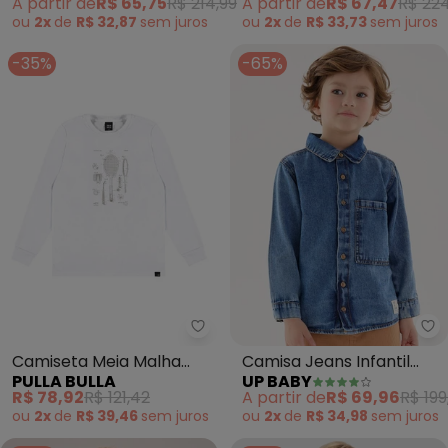
A partir de
R$ 65,75
R$ 214,99
A partir de
R$ 67,47
R$ 224
ou
2x
de
R$ 32,87
sem
juros
ou
2x
de
R$ 33,73
sem
juros
-35%
-65%
Pulla Bulla - Camiseta Meia Mal
Up
Camiseta Meia Malha
Camisa Jeans Infantil
PULLA BULLA
UP BABY
(Branco)
Menino (Azul)
R$ 78,92
R$ 121,42
A partir de
R$ 69,96
R$ 199
ou
2x
de
R$ 39,46
sem
juros
ou
2x
de
R$ 34,98
sem
juros