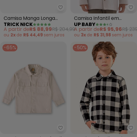
Trick Nick - Camisa Manga Lon
Up
Camisa Manga Longa
Camisa Infantil em
TRICK NICK
UP BABY
(Bege)
Tecido Oxford (Bege)
A partir de
R$ 88,99
R$ 204,99
A partir de
R$ 95,96
R$ 239
ou
2x
de
R$ 44,49
sem
juros
ou
3x
de
R$ 31,98
sem
juros
-65%
-50%
Up Baby - Camisa em Sarja Infa
Co