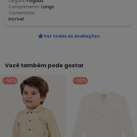
Largura:
Folgado
R$ 81,99
março/2026
Comprimento:
Longo
N/D*
fevereiro/2026
Comentário:
Incrível
Ver todas as avaliações
Você também pode gostar
-50%
-50%