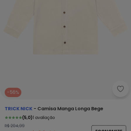
Tric
-56%
TRICK NICK
-
Camisa Manga Longa Bege
(
5,0
)
1
avaliação
R$ 204,99