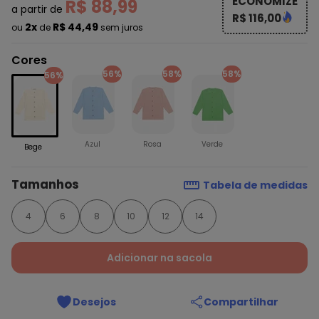
ECONOMIZE
R$ 88,99
a partir de
R$ 116,00
2x
R$ 44,49
ou
de
sem juros
Cores
56%
58%
58%
56%
Azul
Rosa
Verde
Bege
Tamanhos
Tabela de medidas
4
6
8
10
12
14
Adicionar na sacola
Desejos
Compartilhar