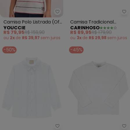
Youccie - Camisa Polo Listrada 
Ca
Camisa Polo Listrada (Off
Camisa Tradicional
YOUCCIE
CARINHOSO
White)
Menino (Verde Menta)
R$ 79,95
R$ 159,90
R$ 89,95
R$ 179,90
ou
2x
de
R$ 39,97
sem
juros
ou
3x
de
R$ 29,98
sem
juros
-50%
-45%
Milon - Camisa Infantil Menino 
Pu