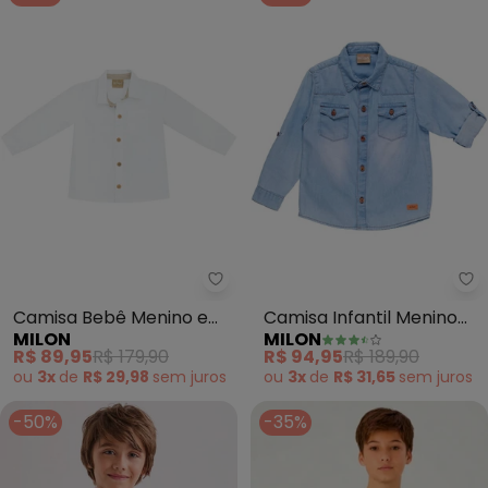
Milon - Camisa Bebê Menino em
Mi
Camisa Bebê Menino em
Camisa Infantil Menino
MILON
MILON
Algodão (Branco)
Jeans
R$ 89,95
R$ 179,90
R$ 94,95
R$ 189,90
ou
3x
de
R$ 29,98
sem
juros
ou
3x
de
R$ 31,65
sem
juros
-50%
-35%