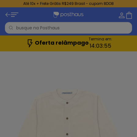
Até 10x + Frete Grátis R$249 Brasil - cupom 8DO8
Termina em:
Oferta relâmpago
14:
03:
54