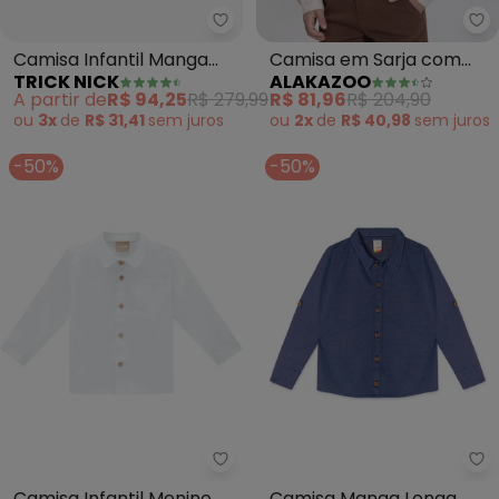
Trick Nick - Camisa Infantil Ma
Al
Camisa Infantil Manga
Camisa em Sarja com
TRICK NICK
ALAKAZOO
Longa (Azul)
Botões (Branco)
A partir de
R$ 94,25
R$ 279,99
R$ 81,96
R$ 204,90
ou
3x
de
R$ 31,41
sem
juros
ou
2x
de
R$ 40,98
sem
juros
-50%
-50%
Milon - Camisa Infantil Menino 
Ma
Camisa Infantil Menino
Camisa Manga Longa