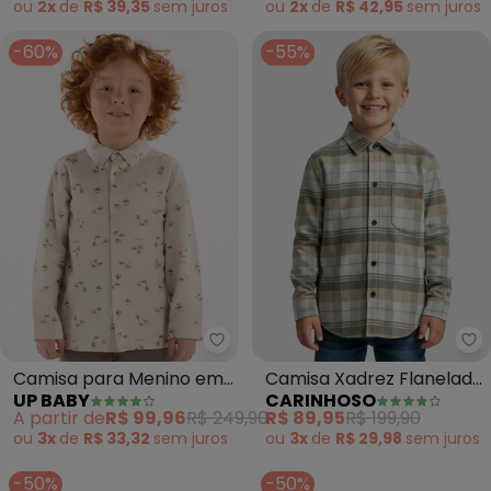
ou
2x
de
R$ 39,35
sem
juros
ou
2x
de
R$ 42,95
sem
juros
-60%
-55%
Up Baby - Camisa para Menino 
Ca
Camisa para Menino em
Camisa Xadrez Flanelada
UP BABY
CARINHOSO
Sarja (Bege)
(Bege)
A partir de
R$ 99,96
R$ 249,90
R$ 89,95
R$ 199,90
ou
3x
de
R$ 33,32
sem
juros
ou
3x
de
R$ 29,98
sem
juros
-50%
-50%