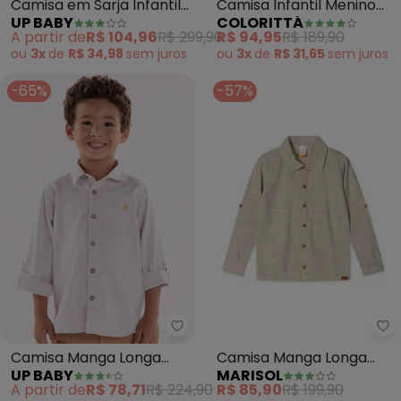
Camisa em Sarja Infantil
Camisa Infantil Menino
UP BABY
COLORITTÁ
para Meninos (Bege)
Xadrez Flanela (Bege)
A partir de
R$ 104,96
R$ 299,90
R$ 94,95
R$ 189,90
ou
3x
de
R$ 34,98
sem
juros
ou
3x
de
R$ 31,65
sem
juros
-65%
-57%
Up Baby - Camisa Manga Longa 
Ma
Camisa Manga Longa
Camisa Manga Longa
UP BABY
MARISOL
Infantil Menino (Bege)
Linho Infantil Masculina
A partir de
R$ 78,71
R$ 224,90
R$ 85,90
R$ 199,90
(Bege)