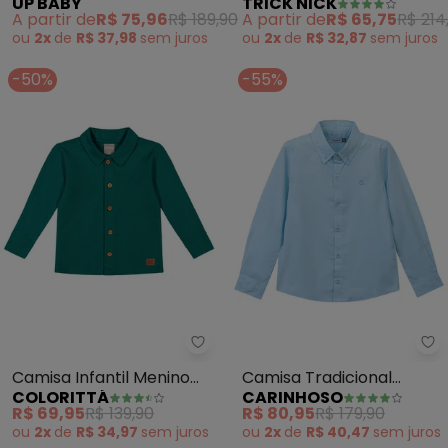
UP BABY
TRICK NICK
Longa Bebê Menino
Longa (Azul)
A partir de
R$ 75,96
R$ 189,90
A partir de
R$ 65,75
R$ 214
(Rosa)
ou
2x
de
R$ 37,98
sem
juros
ou
2x
de
R$ 32,87
sem
juros
-50%
-55%
Colorittá - Camisa Infantil Men
Ca
Camisa Infantil Menino
Camisa Tradicional
COLORITTÁ
CARINHOSO
Texturizada (Verde)
Menino (Azul Claro)
R$ 69,95
R$ 139,90
R$ 80,95
R$ 179,90
ou
2x
de
R$ 34,97
sem
juros
ou
2x
de
R$ 40,47
sem
juros