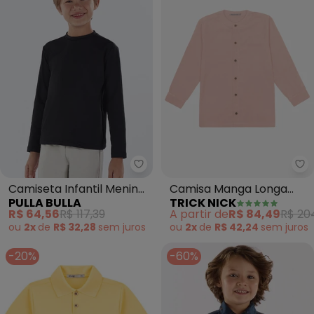
Pulla Bulla - Camiseta Infantil
Tr
Camiseta Infantil Menino
Camisa Manga Longa
PULLA BULLA
TRICK NICK
Malha Térmica (Preto)
(Rosa)
R$ 64,56
R$ 117,39
A partir de
R$ 84,49
R$ 20
ou
2x
de
R$ 32,28
sem
juros
ou
2x
de
R$ 42,24
sem
juros
-20%
-60%