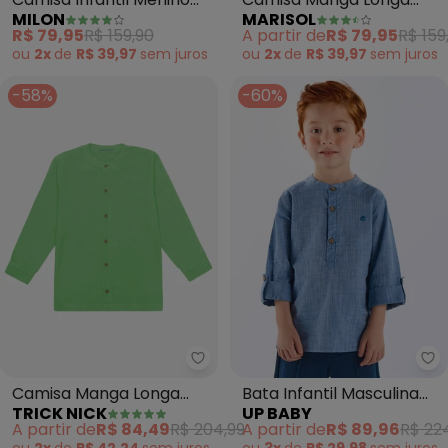
MILON
MARISOL
(Branco)
Infantil Masculina (Azul)
R$ 79,95
R$ 159,90
A partir de
R$ 79,95
R$ 159
ou
2x
de
R$ 39,97
sem
juros
ou
2x
de
R$ 39,97
sem
juros
-58%
-60%
Trick Nick - Camisa Manga Lon
Up
Camisa Manga Longa
Bata Infantil Masculina
TRICK NICK
UP BABY
(Verde)
Algodão (Azul)
A partir de
R$ 84,49
R$ 204,99
A partir de
R$ 89,96
R$ 22