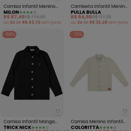
Camisa Infantil Menino
Camiseta Infantil Menino
MILON
PULLA BULLA
(Branco)
Malha Térmica (Branco)
R$ 87,45
R$ 174,90
R$ 64,56
R$ 117,39
ou
2x
de
R$ 43,72
sem
juros
ou
2x
de
R$ 32,28
sem
juros
-69%
-70%
Trick Nick - Camisa Infantil Ma
Co
Camisa Infantil Manga
Camisa Menino Infantil
TRICK NICK
COLORITTÁ
Longa (Preto)
(Cinza)