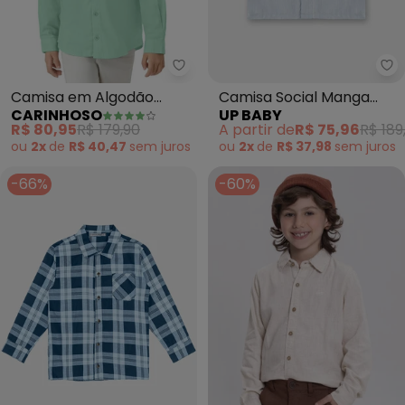
Carinhoso - Camisa em Algodã
Up
Camisa em Algodão
Camisa Social Manga
CARINHOSO
UP BABY
Maquinetado (Verde)
Longa Bebê Menino
R$ 80,95
R$ 179,90
A partir de
R$ 75,96
R$ 189
(Azul)
ou
2x
de
R$ 40,47
sem
juros
ou
2x
de
R$ 37,98
sem
juros
-66%
-60%