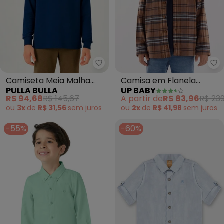
Pulla Bulla - Camiseta Meia Mal
Up
Camiseta Meia Malha
Camisa em Flanela
PULLA BULLA
UP BABY
(Marinho)
Xadrez (Marrom)
R$ 94,68
R$ 145,67
A partir de
R$ 83,96
R$ 239
ou
3x
de
R$ 31,56
sem
juros
ou
2x
de
R$ 41,98
sem
juros
-55%
-60%