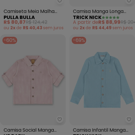
Pulla Bulla - Camiseta Meia Ma
Tr
Camiseta Meia Malha
Camisa Manga Longa
PULLA BULLA
TRICK NICK
(Marrom)
(Azul)
R$ 80,87
R$ 124,42
A partir de
R$ 88,99
R$ 20
ou
2x
de
R$ 40,43
sem
juros
ou
2x
de
R$ 44,49
sem
juros
-60%
-69%
Up Baby - Camisa Social Manga
Tr
Camisa Social Manga
Camisa Infantil Manga