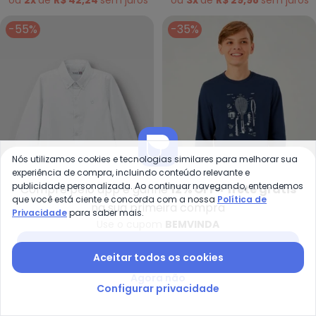
ou
2x
de
R$ 42,24
sem
juros
ou
3x
de
R$ 29,98
sem
juros
-55%
-35%
Nós utilizamos cookies e tecnologias similares para melhorar sua
experiência de compra, incluindo conteúdo relevante e
publicidade personalizada. Ao continuar navegando, entendemos
Compre pelo app e ganhe
12% OFF + frete grátis
que você está ciente e concorda com a nossa
Política de
na sua primeira compra
Privacidade
para saber mais.
Carinhoso - Camisa Tradicional
Pu
Use o cupom
BEMVINDA
Camisa Tradicional em
Camiseta Meia Malha
Baixar app Posthaus
CARINHOSO
PULLA BULLA
Tricoline Menino
(Marinho)
Aceitar todos os cookies
R$ 80,95
R$ 179,90
R$ 78,92
R$ 121,42
(Branco)
Agora não
ou
2x
de
R$ 40,47
sem
juros
ou
2x
de
R$ 39,46
sem
juros
Configurar privacidade
-50%
-45%