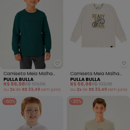
Pulla Bulla - Camiseta Meia Mal
Pu
Camiseta Meia Malha
Camiseta Meia Malha
PULLA BULLA
PULLA BULLA
(Azul)
(Natural)
R$ 66,98
R$ 103,06
R$ 66,98
R$ 103,06
ou
2x
de
R$ 33,49
sem
juros
ou
2x
de
R$ 33,49
sem
juros
-60%
-35%