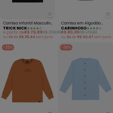
Trick Nick - Camisa Infantil Mas
Ca
Camisa Infantil Masculino
Camisa em Algodão
TRICK NICK
CARINHOSO
(Preto)
Maquinetado (Preto)
A partir de
R$ 70,89
R$ 259,99
R$ 80,95
R$ 179,90
ou
2x
de
R$ 35,44
sem
juros
ou
2x
de
R$ 40,47
sem
juros
-35%
-56%