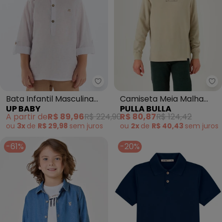
Up Baby - Bata Infantil Masculi
Pu
Bata Infantil Masculina
Camiseta Meia Malha
UP BABY
PULLA BULLA
Algodão (Branco)
(Verde)
A partir de
R$ 89,96
R$ 224,90
R$ 80,87
R$ 124,42
ou
3x
de
R$ 29,98
sem
juros
ou
2x
de
R$ 40,43
sem
juros
-61%
-20%