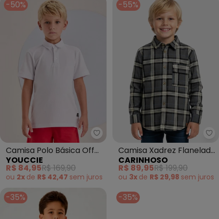
-50%
-55%
Youccie - Camisa Polo Básica Of
Ca
Camisa Polo Básica Off
Camisa Xadrez Flanelada
YOUCCIE
CARINHOSO
White (Off White)
(Cinza Escuro)
R$ 84,95
R$ 169,90
R$ 89,95
R$ 199,90
ou
2x
de
R$ 42,47
sem
juros
ou
3x
de
R$ 29,98
sem
juros
-35%
-35%