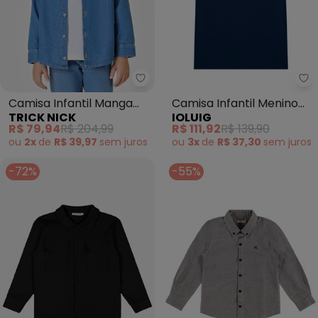
Trick Nick - Camisa Infantil Ma
Io
Camisa Infantil Manga
Camisa Infantil Menino
TRICK NICK
IOLUIG
Longa Jeans (Azul)
Polo em Piquet (Azul)
R$ 79,94
R$ 204,99
R$ 111,92
R$ 139,90
ou
2x
de
R$ 39,97
sem
juros
ou
3x
de
R$ 37,30
sem
juros
-72%
-55%