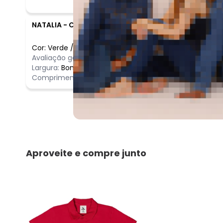
NATALIA
-
CHAPECO - SC
Cor:
Verde
/
4
Comentário
Avaliação geral do produto:
Incrível
Incrível
Largura:
Bom
Comprimento:
Bom
Aproveite e compre junto