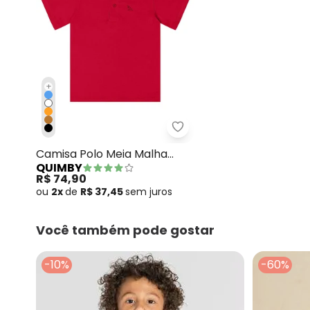
+
Quimby - Camisa Polo M
Camisa Polo Meia Malha
QUIMBY
Vermelho
R$ 74,90
ou
2x
de
R$ 37,45
sem
juros
Você também pode gostar
-10%
-60%