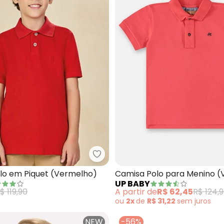
isa Polo Infantil Menino em Malha (Vermelho)
Ioluig - Camisa Polo em Piquet 
lo em Piquet (Vermelho)
Camisa Polo para Menino 
UP BABY
$ 119,90
A partir de
R$ 62,45
R$ 124,
ou
2x
de
R$ 31,22
sem
juros
NEW
-56%