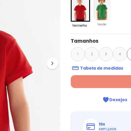
Verde
Vermelho
Tamanhos
1
2
3
4
Tabela de medidas
Desejos
10
x
sem juros