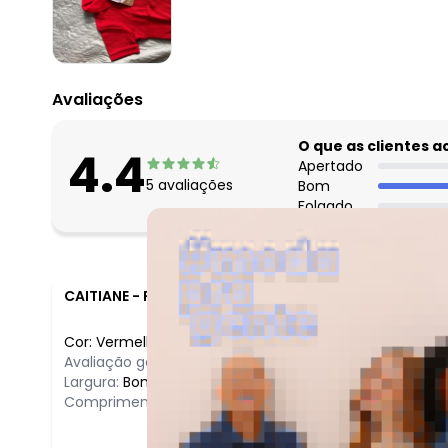
março/2026
fevereiro/2026
Avaliações
O que as clientes 
4.4
Apertado
5
avaliações
Bom
Folgado
CAITIANE
-
RIBEIRA DO POMBAL - BA
Cor:
Vermelho
/
2
Avaliação geral do produto:
Ótimo
Largura:
Bom
Comprimento:
Bom