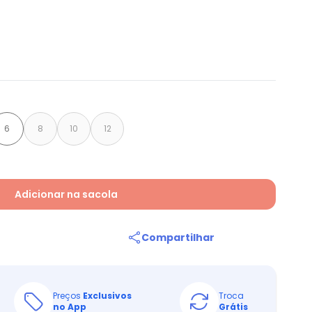
6
8
10
12
Adicionar na sacola
Compartilhar
Preços
Exclusivos
Troca
no App
Grátis