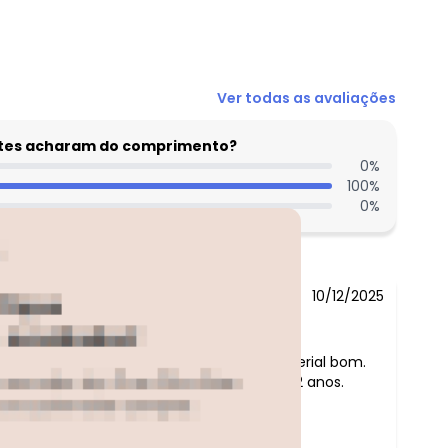
N/D*
N/D*
Ver todas as avaliações
entes acharam do comprimento?
0
%
100
%
0
%
10/12/2025
Comentário:
linda a camisa, material bom.
Ideal para crianças 2 anos.