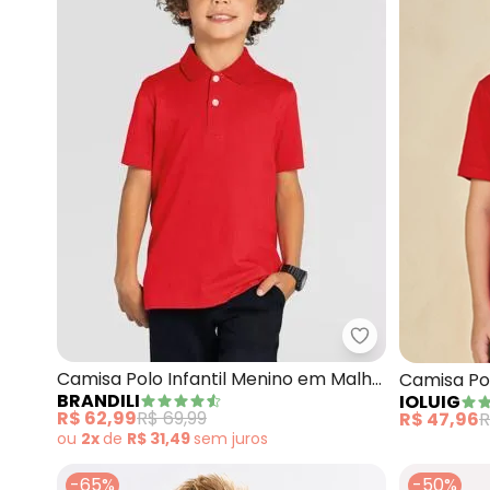
Brandili - Cam
Camisa Polo Infantil Menino em Malha
Camisa Po
BRANDILI
IOLUIG
(Vermelho)
R$ 62,99
R$ 69,99
R$ 47,96
R
ou
2x
de
R$ 31,49
sem
juros
-65%
-50%