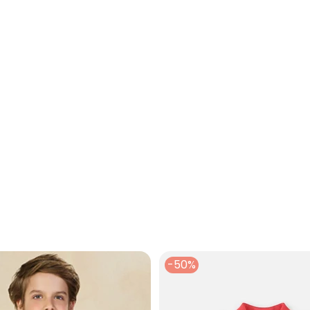
eia Malha Vermelho
-50%