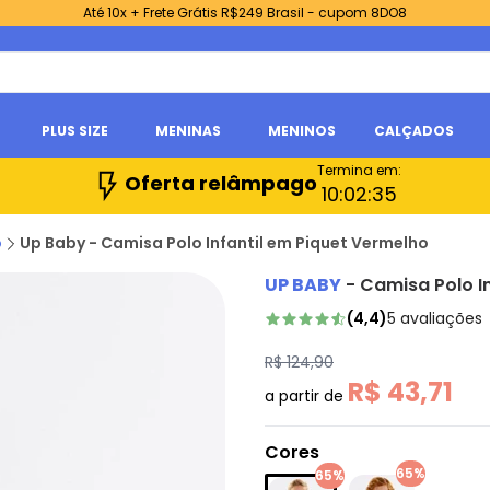
Até 10x + Frete Grátis R$249 Brasil - cupom 8DO8
PLUS SIZE
MENINAS
MENINOS
CALÇADOS
Termina em:
Oferta relâmpago
10:
02:
34
o
Up Baby - Camisa Polo Infantil em Piquet Vermelho
UP BABY
-
Camisa Polo I
(
4,4
)
5
avaliações
R$ 124,90
R$ 43,71
a partir de
Cores
65%
65%