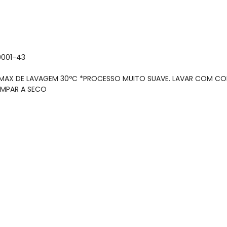
0001-43
A MAX DE LAVAGEM 30ºC *PROCESSO MUITO SUAVE. LAVAR COM CO
IMPAR A SECO
gum dia do mês, para o menor tamanho disponível.