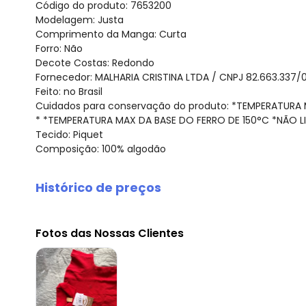
Código do produto: 7653200
Modelagem: Justa
Comprimento da Manga: Curta
Forro: Não
Decote Costas: Redondo
Fornecedor: MALHARIA CRISTINA LTDA / CNPJ 82.663.337/
Feito: no Brasil
Cuidados para conservação do produto: *TEMPERATUR
* *TEMPERATURA MAX DA BASE DO FERRO DE 150°C *NÃO L
Tecido: Piquet
Composição: 100% algodão
Histórico de preços
O preço apresentado abaixo é o menor oferecido em al
agosto/2026
Fotos das Nossas Clientes
julho/2026
junho/2026
maio/2026
abril/2026