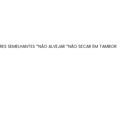
RES SEMELHANTES *NÃO ALVEJAR *NÃO SECAR EM TAMBOR
R$ 47,21
R$ 43,71
R$ 47,21
N/D*
N/D*