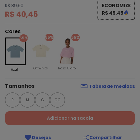
ECONOMIZE
R$ 89,90
R$ 40,45
R$ 49,45
Cores
55%
55%
55%
Off White
Rosa Claro
Azul
Tamanhos
Tabela de medidas
P
M
G
GG
Adicionar na sacola
Desejos
Compartilhar