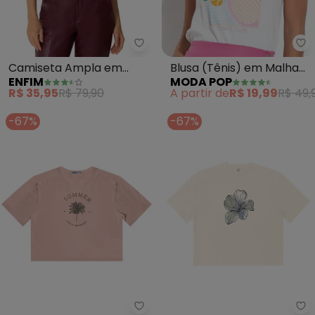
Enfim - Camiseta Ampla em Mal
Mo
Camiseta Ampla em
Blusa (Tênis) em Malha
ENFIM
MODA POP
Malha (Verde Petróleo)
de Algodão
R$ 35,95
R$ 79,90
A partir de
R$ 19,99
R$ 49,
-67%
-67%
Endless - T- Shirt Feminina Ma
Ro