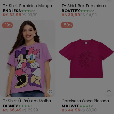
T- Shirt Feminina Manga
T- Shirt Box Feminina em
ENDLESS
ROVITEX
Curta (Rosa)
Meia Malha (Bege)
R$ 32,99
R$ 99,99
R$ 30,99
R$ 94,99
-19%
-50%
Disney - T-Shirt (Lilás) em Ma
Ma
T-Shirt (Lilás) em Malha
Camiseta Onça Pintada
DISNEY
MALWEE
de Algodão Penteado
em Malha (Fúcsia)
R$ 56,49
R$ 69,99
R$ 44,95
R$ 89,90