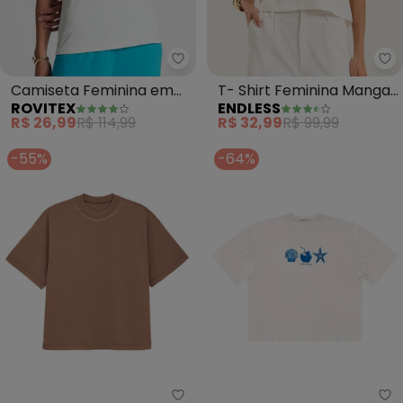
Rovitex - Camiseta Feminina e
En
Camiseta Feminina em
T- Shirt Feminina Manga
ROVITEX
ENDLESS
Meia Malha (Bege)
Curta (Bege)
R$ 26,99
R$ 114,99
R$ 32,99
R$ 99,99
-55%
-64%