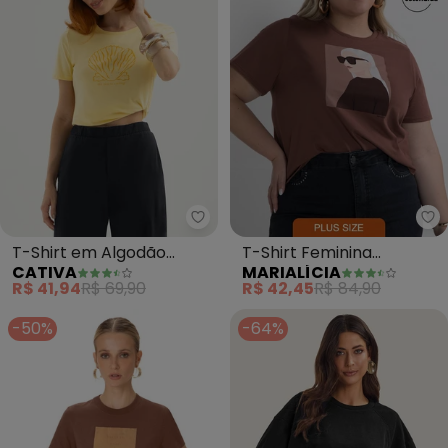
Cativa -
Ma
T-Shirt em Algodão
T-Shirt Feminina
CATIVA
MARIALÍCIA
(Amarelo Claro)
Mulheres (Marrom)
R$ 41,94
R$ 69,90
R$ 42,45
R$ 84,90
-50%
-64%