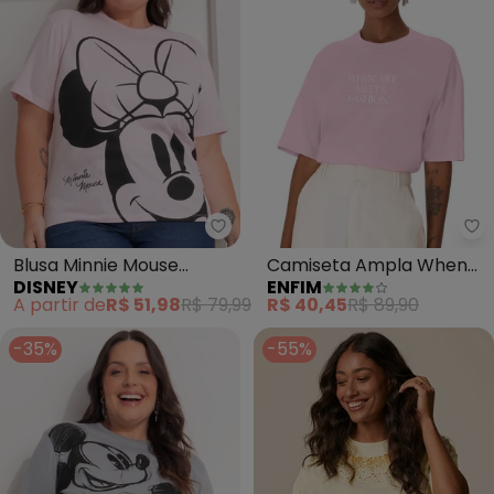
Disney - Blusa Minnie Mouse (R
En
Blusa Minnie Mouse
Camiseta Ampla When
DISNEY
ENFIM
(Rosa)
Art Meets Fashion (Rosa
A partir de
R$ 51,98
R$ 79,99
R$ 40,45
R$ 89,90
Claro)
-35%
-55%