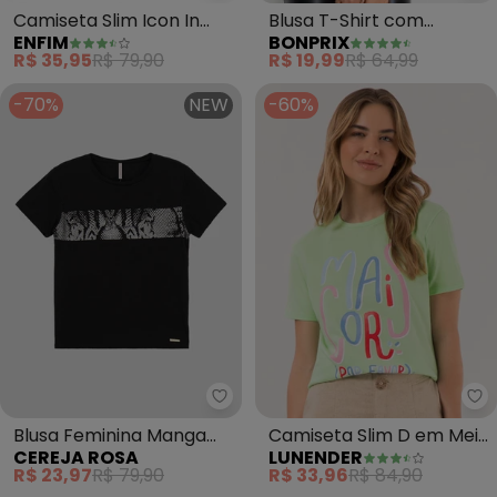
Blusa T-Shirt com
Camiseta Slim Icon In
BONPRIX
ENFIM
Estampa (Branca)
Progress (Preto)
R$ 19,99
R$ 64,99
R$ 35,95
R$ 79,90
-70%
NEW
-60%
Cereja Rosa - Blusa Feminina 
Lu
Blusa Feminina Manga
Camiseta Slim D em Meia
CEREJA ROSA
LUNENDER
Curta em Meia Malha
Malha Penteada (Verde)
R$ 23,97
R$ 79,90
R$ 33,96
R$ 84,90
(Preto)