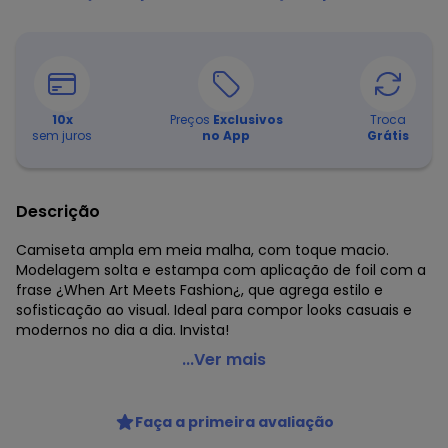
10
x
Preços
Exclusivos
Troca
sem juros
no App
Grátis
Descrição
Camiseta ampla em meia malha, com toque macio.
Modelagem solta e estampa com aplicação de foil com a
frase ¿When Art Meets Fashion¿, que agrega estilo e
sofisticação ao visual. Ideal para compor looks casuais e
modernos no dia a dia. Invista!
Enfim - Camiseta Ampla When Art Meets Fashion Azul
...Ver mais
Código do produto: 8416554
Modelagem: Ampla
Faça a primeira avaliação
Comprimento da Manga: Curta