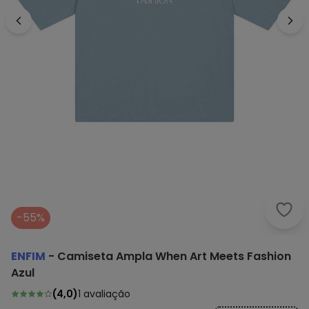
Enfi
-55%
ENFIM
-
Camiseta Ampla When Art Meets Fashion
Azul
(
4,0
)
1
avaliação