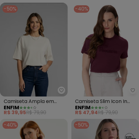
(Verde)
-50%
-40%
Enfim - Camiseta Ampla em Mal
En
Camiseta Ampla em
Camiseta Slim Icon In
ENFIM
ENFIM
Malha (Off White)
Progress (Bordô)
R$ 39,95
R$ 79,90
R$ 47,94
R$ 79,90
-40%
-50%