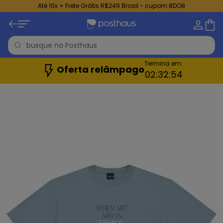
Até 10x + Frete Grátis R$249 Brasil - cupom 8DO8
Termina em:
Oferta relâmpago
02:
32:
51