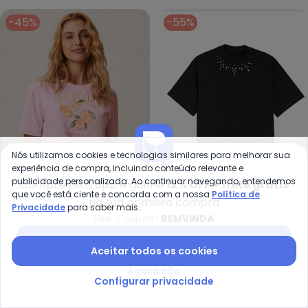
-45%
-55%
Nós utilizamos cookies e tecnologias similares para melhorar sua
experiência de compra, incluindo conteúdo relevante e
publicidade personalizada. Ao continuar navegando, entendemos
Compre pelo app e ganhe
12% OFF + frete grátis
que você está ciente e concorda com a nossa
Política de
na sua primeira compra
Privacidade
para saber mais.
Malwee - Camiseta Peaches (R
En
Use o cupom
BEMVINDA
Camiseta Peaches (Rosa
Camiseta Feminina
MALWEE
ENFIM
Baixar app Posthaus
Claro)
Ampla com Pedraria
Aceitar todos os cookies
R$ 43,94
R$ 79,90
R$ 58,05
R$ 129,00
(Preto)
Agora não
-14%
-35%
Configurar privacidade