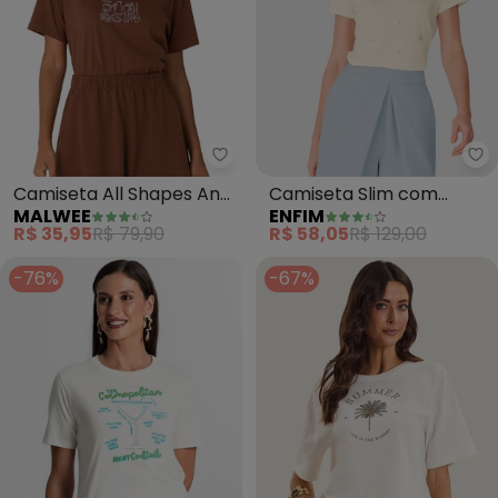
Malwee - Camiseta All Shapes 
En
Camiseta All Shapes And
Camiseta Slim com
MALWEE
ENFIM
Sizes (Marrom)
Rebites (Off White)
R$ 35,95
R$ 79,90
R$ 58,05
R$ 129,00
-76%
-67%