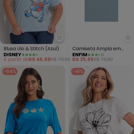
Disney - Blusa Lilo & Stitch (Azul
En
Blusa Lilo & Stitch (Azul)
Camiseta Ampla em
DISNEY
ENFIM
Malha (Azul Pastel)
A partir de
R$ 46,98
R$ 79,99
R$ 35,95
R$ 79,90
-64%
-41%