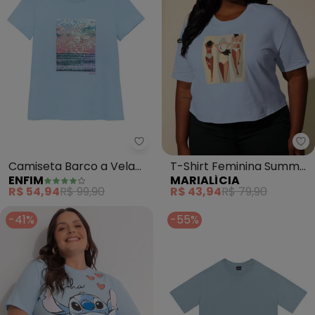
Enfim - Camiseta Barco a Vela 
Ma
Camiseta Barco a Vela
T-Shirt Feminina Summer
ENFIM
MARIALÍCIA
em Paetê (Azul Pastel)
(Azul)
R$ 54,94
R$ 99,90
R$ 43,94
R$ 79,90
-41%
-55%