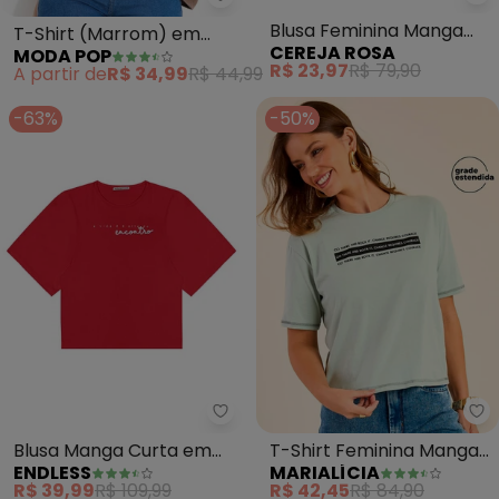
Ce
Moda Pop - T-Shirt (Marrom) 
Blusa Feminina Manga
T-Shirt (Marrom) em
CEREJA ROSA
MODA POP
Curta em Meia Malha
Malha de Algodão
R$ 23,97
R$ 79,90
A partir de
R$ 34,99
R$ 44,99
(Branco)
-63%
-50%
Endless - Blusa Manga Curta em
Ma
Blusa Manga Curta em
T-Shirt Feminina Manga
ENDLESS
MARIALÍCIA
Visco Tricot (Vermelho)
Curta (Verde)
R$ 39,99
R$ 109,99
R$ 42,45
R$ 84,90