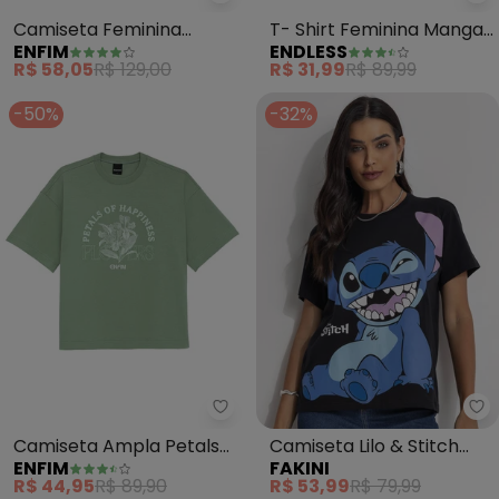
Enfim - Camiseta Feminina Am
En
Camiseta Feminina
T- Shirt Feminina Manga
ENFIM
ENDLESS
Ampla com Pedraria
Curta (Bege)
R$ 58,05
R$ 129,00
R$ 31,99
R$ 89,99
(Marrom)
-50%
-32%
Enfim - Camiseta Ampla Petals
Fa
Camiseta Ampla Petals
Camiseta Lilo & Stitch
ENFIM
FAKINI
Of Happiness Flowers
(Preto)
R$ 44,95
R$ 89,90
R$ 53,99
R$ 79,99