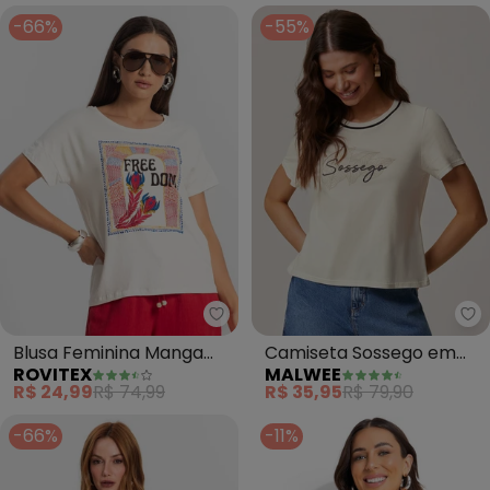
-66%
-55%
Rovitex - Blusa Feminina Manga
Ma
Blusa Feminina Manga
Camiseta Sossego em
ROVITEX
MALWEE
Curta (Bege)
Malha (Off White)
R$ 24,99
R$ 74,99
R$ 35,95
R$ 79,90
-66%
-11%