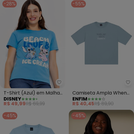
-28%
-55%
Disney - T-Shirt (Azul) em Mal
En
T-Shirt (Azul) em Malha
Camiseta Ampla When
DISNEY
ENFIM
de Algodão Penteado
Art Meets Fashion (Azul)
R$ 49,99
R$ 69,99
R$ 40,45
R$ 89,90
-45%
-45%