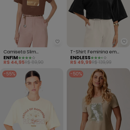
Enfim - Camiseta Slim Confide
En
Camiseta Slim
T-Shirt Feminina em
ENFIM
ENDLESS
Confidence (Marrom)
Malhão e Ribana (Preto)
R$ 44,95
R$ 89,90
R$ 49,99
R$ 139,99
-55%
-50%