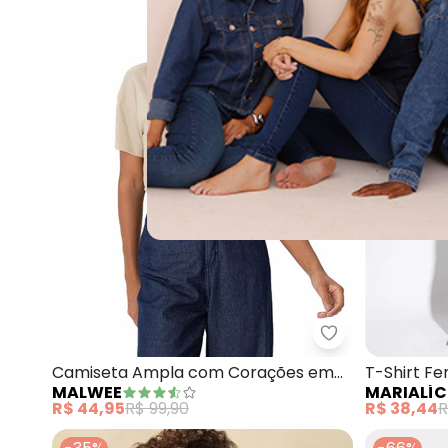
Malwee - Cami
Camiseta Ampla com Corações em
T-Shirt F
MALWEE
MARIALÍC
Paetê (Areia)
(Bege)
R$ 44,95
R$ 99,90
R$ 38,44
R