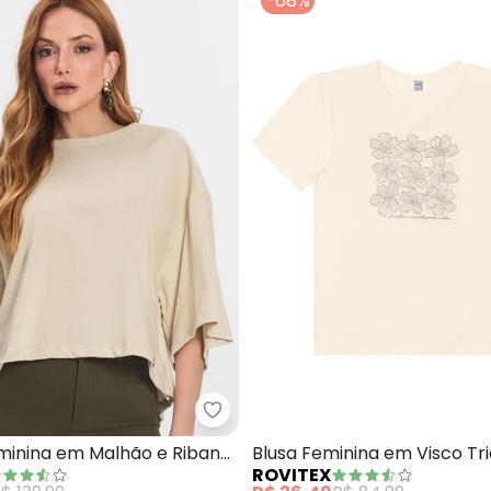
-68%
Shirt Feminina Floral Puff (Bege)
Endless - T-Shirt Feminina em M
eminina em Malhão e Ribana
Blusa Feminina em Visco Tr
ROVITEX
)
(Bege)