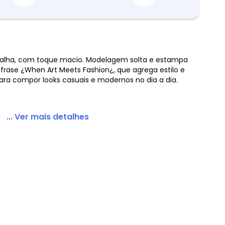
lha, com toque macio. Modelagem solta e estampa
frase ¿When Art Meets Fashion¿, que agrega estilo e
Meets Fashion Off White
 para compor looks casuais e modernos no dia a dia.
... Ver mais detalhes