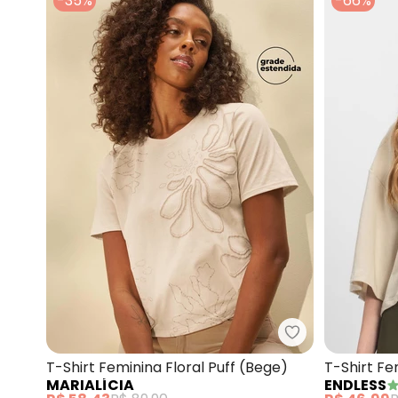
-35%
-66%
Marialícia - T-
T-Shirt Feminina Floral Puff (Bege)
T-Shirt F
MARIALÍCIA
ENDLESS
(Off White