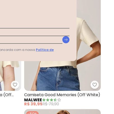
 concorda com a nossa
Política de
stampa Fresh (Bege)
Malwee - Camiseta Tropical em Malha (Off Whit
Malwee -
a (Off
Camiseta Good Memories (Off White)
MALWEE
R$ 39,95
R$ 79,90