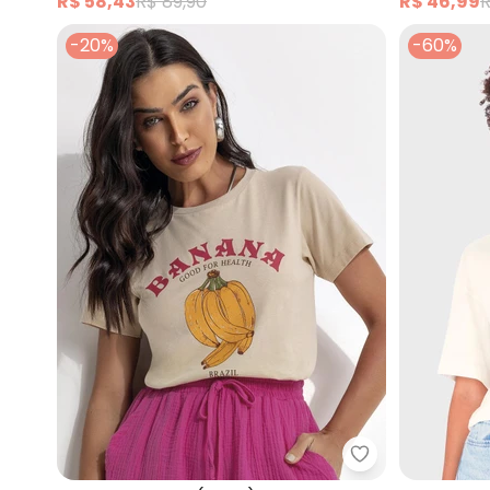
R$ 58,43
R$ 89,90
R$ 46,99
R
-20%
-60%
Fakini - Blusa