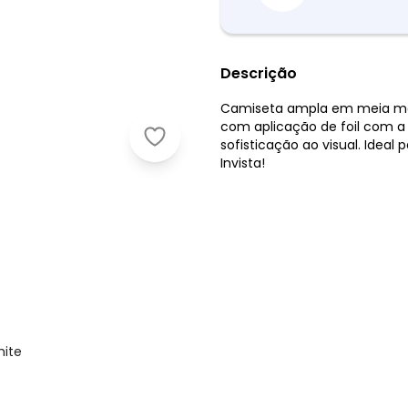
Descrição
Camiseta ampla em meia ma
com aplicação de foil com a 
Enfim - Camiseta Ampla When Art 
sofisticação ao visual. Ideal
Invista!
hite