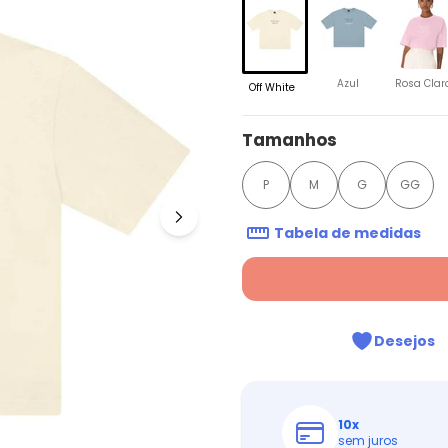
Azul
Rosa Clar
Off White
Tamanhos
P
M
G
GG
Tabela de medidas
Desejos
10
x
sem juros