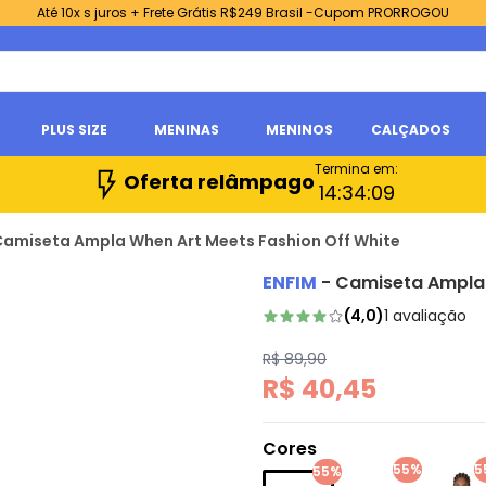
Até 10x s juros + Frete Grátis R$249 Brasil -Cupom PRORROGOU
PLUS SIZE
MENINAS
MENINOS
CALÇADOS
Termina em:
Oferta relâmpago
14:
34:
08
 Camiseta Ampla When Art Meets Fashion Off White
ENFIM
-
Camiseta Ampla 
(
4,0
)
1
avaliação
R$ 89,90
R$ 40,45
Cores
55%
5
55%