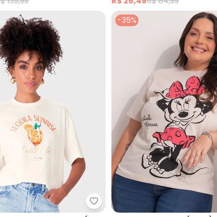
$ 139,99
R$ 26,49
R$ 84,99
-35%
 em Malha (Bege)
Enfim - Camiseta Tequila Sunris