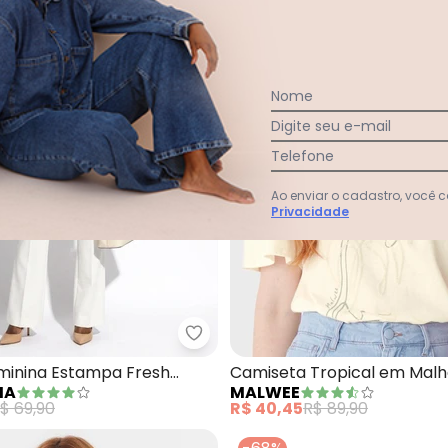
Nome
Digite seu e-mail
Telefone
Ao enviar o cadastro, você
Privacidade
seta Ampla com Corações em Paetê (Areia)
Marialícia - T-Shirt Feminina E
eminina Estampa Fresh
Camiseta Tropical em Malh
IA
MALWEE
White)
$ 69,90
R$ 40,45
R$ 89,90