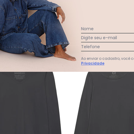
Ver todas as avaliações
Nome
Digite seu e-mail
Telefone
-55%
Ao enviar o cadastro, você
Privacidade