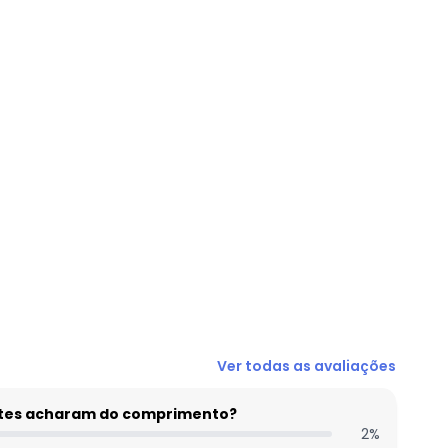
R$ 24,99
R$ 19,99
R$ 24,99
R$ 22,49
R$ 19,99
R$ 14,99
R$ 27,49
Ver todas as avaliações
entes acharam do comprimento?
2
%