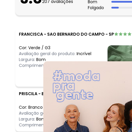
207
avaliações
Bom
Folgado
FRANCISCA
-
SAO BERNARDO DO CAMPO - SP
Cor:
Verde
/
G3
Avaliação geral do produto:
Incrível
Largura:
Bom
Comprimento:
Bom
PRISCILA
-
BLUMENAU - SC
Cor:
Branco
/
G3
Comentário
Avaliação geral do produto:
Incrível
Incrível
Largura:
Bom
Comprimento:
Bom