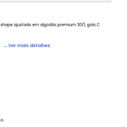
 shape ajustado em algodão premium 30/1, gola C
Manga Longa Gola C Plus Cinza
... Ver mais detalhes
a.