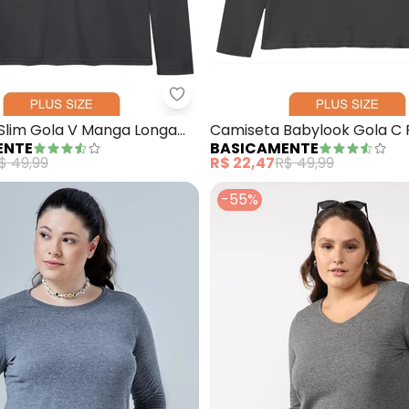
Blusa Secret Glam Cinza
Basicamente - Camiseta Slim Go
Slim Gola V Manga Longa
Camiseta Babylook Gola C P
ENTE
BASICAMENTE
ósia)
Ardósia)
$ 49,99
R$ 22,47
R$ 49,99
-55%