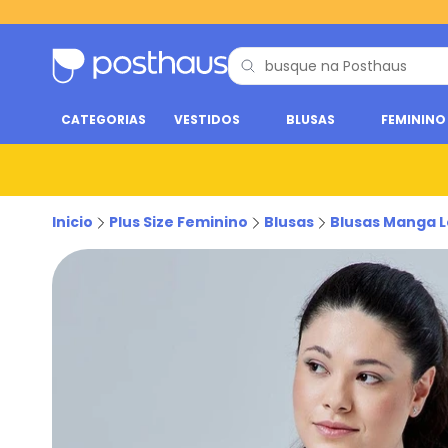
CATEGORIAS
VESTIDOS
BLUSAS
FEMININO
Inicio
Plus Size Feminino
Blusas
Blusas Manga 