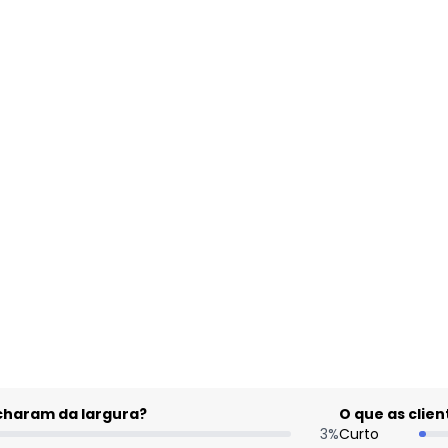
gum dia do mês, para o menor tamanho disponível.
acharam da largura?
O que as cli
3
%
Curto