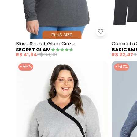
Secret Glam - 
Blusa Secret Glam Cinza
Camiseta 
SECRET GLAM
BASICAM
(Cinza Ard
R$ 41,64
R$ 94,99
R$ 22,47
R
-56%
-50%