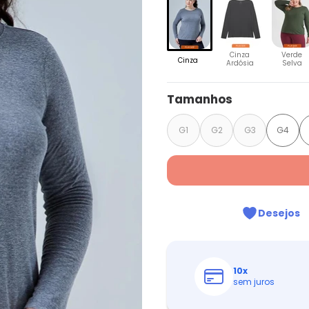
Cinza
Verde
Cinza
Ardósia
Selva
Tamanhos
G1
G2
G3
G4
Desejos
10
x
sem juros