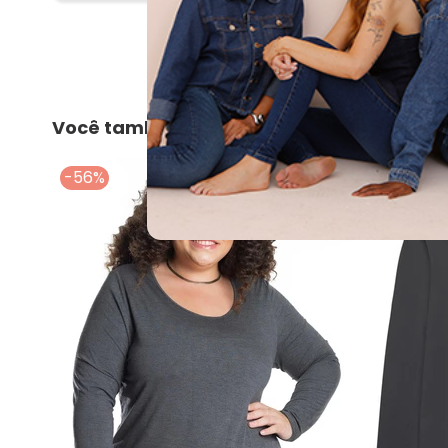
Você também pode gostar
-56%
-55%