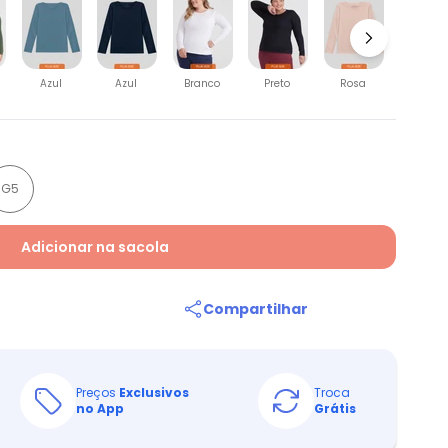
Verde
Azul
Azul
Branco
Preto
Rosa
G5
Adicionar na sacola
Compartilhar
Preços
Exclusivos
Troca
no App
Grátis