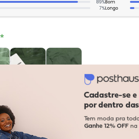
89
%
Bom
7
%
Longo
: