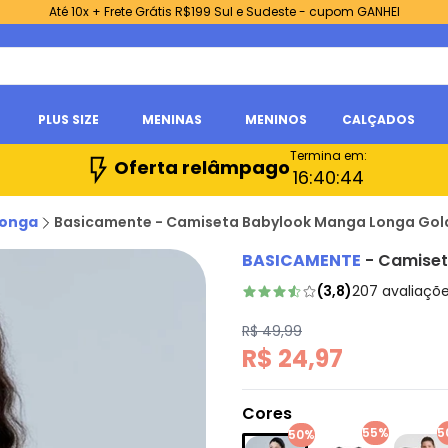
Até 10x + Frete Grátis R$199 Sul e Sudeste - cupom GANHEI
PLUS SIZE
MENINAS
MENINOS
CALÇADOS
Termina em:
Oferta relâmpago
16:
40:
43
Longa
Basicamente - Camiseta Babylook Manga Longa Gola
BASICAMENTE
-
Camiset
(
3,8
)
207
avaliaçõ
R$ 49,99
R$ 24,97
Cores
55%
5
50%