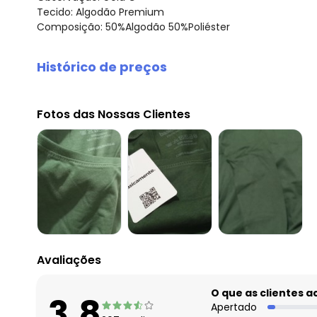
Tecido: Algodão Premium
Composição: 50%Algodão 50%Poliéster
Histórico de preços
O preço apresentado abaixo é o menor oferecido em al
agosto/2026
Fotos das Nossas Clientes
julho/2026
junho/2026
maio/2026
abril/2026
março/2026
fevereiro/2026
Avaliações
O que as clientes 
3.8
Apertado