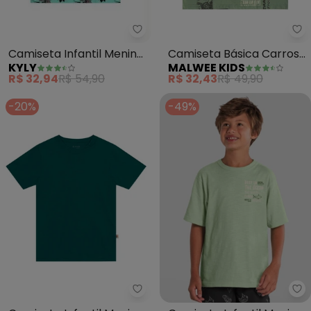
Kyly - Camiseta Infantil Menino
Ma
Camiseta Infantil Menino
Camiseta Básica Carros
KYLY
MALWEE KIDS
(Verde)
(Verde)
R$ 32,94
R$ 54,90
R$ 32,43
R$ 49,90
-20%
-49%
Brandili - Camiseta Infantil Me
Br