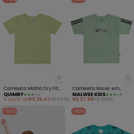
Quimby - Camiseta Malha Dry F
Ma
Camiseta Malha Dry Fit
Camiseta Racer em
QUIMBY
MALWEE KIDS
(Verde)
Malha (Verde Menta)
A partir de
R$ 25,47
R$ 84,90
R$ 27,96
R$ 69,90
-50%
-60%