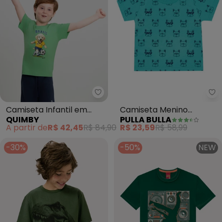
Quimby - Camiseta Infantil em 
Pu
Camiseta Infantil em
Camiseta Menino
QUIMBY
PULLA BULLA
Meia Malha Brasil Verde
(Verde)
A partir de
R$ 42,45
R$ 84,90
R$ 23,59
R$ 58,99
-30%
-50%
NEW