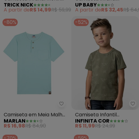
TRICK NICK
UP BABY
(Verde)
Masculina Algodão
A partir de
R$ 14,99
R$ 59,99
A partir de
R$ 32,45
R$ 64,
(Verde)
-80%
-52%
Marlan - Camiseta em Meia Ma
In
Camiseta em Meia Malha
Camiseta Infantil
MARLAN
INFINITA COR
Penteada (Verde)
Masculina Animais
R$ 16,98
R$ 84,90
R$ 11,99
R$ 24,99
(Verde)
-70%
-59%