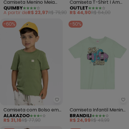
Camiseta Menino Meia
Camiseta T-Shirt I Am
QUIMBY
OUTLET
Malha Flamê (Verde)
(Verde Militar)
A partir de
R$ 23,97
R$ 79,90
R$ 44,90
R$ 64,00
-60%
-50%
Alakazoo - Camiseta com Bolso
Br
Camiseta com Bolso em
Camiseta Infantil Menino
ALAKAZOO
BRANDILI
Malha Texturizada
Skate (Verde)
R$ 31,16
R$ 77,90
R$ 24,99
R$ 49,99
(Verde)