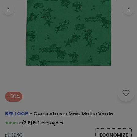
Bee 
-50%
BEE LOOP
-
Camiseta em Meia Malha Verde
(
3,8
)
159
avaliações
ECONOMIZE
R$ 39,90