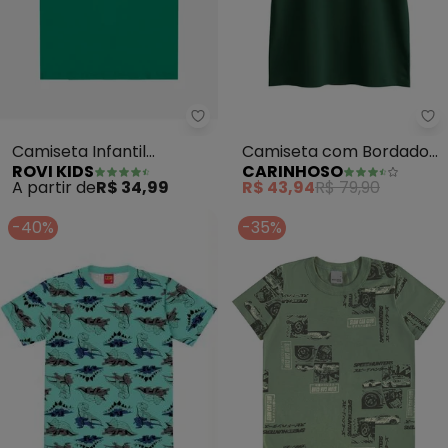
Rovi Kids - Camiseta Infantil Ma
Ca
Camiseta Infantil
Camiseta com Bordado
ROVI KIDS
CARINHOSO
Masculina Básica (Verde)
em Pima (Verde
A partir de
R$ 34,99
R$ 43,94
R$ 79,90
Esmeralda)
-40%
-35%