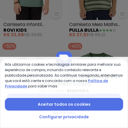
Rovi Kids - Camiseta Infantil Ma
Pu
Camiseta Infantil
Camiseta Meia Malha
ROVI KIDS
PULLA BULLA
Masculina Básica (Verde)
(Verde)
R$ 33,98
R$ 39,99
R$ 37,51
R$ 68,21
-50%
-40%
Nós utilizamos cookies e tecnologias similares para melhorar sua
experiência de compra, incluindo conteúdo relevante e
publicidade personalizada. Ao continuar navegando, entendemos
Compre pelo app e ganhe
12% OFF + frete grátis
que você está ciente e concorda com a nossa
Política de
na sua primeira compra
Privacidade
para saber mais.
Use o cupom
BEMVINDA
Baixar app Posthaus
Aceitar todos os cookies
Agora não
Configurar privacidade
Brandili - Camiseta Infantil Men
Ma