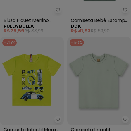
Pulla Bulla - Blusa Piquet Menin
Blusa Piquet Menino
Camiseta Bebê Estampa
PULLA BULLA
DDK
(Verde)
Game (Verde)
R$ 35,59
R$ 88,99
R$ 41,93
R$ 59,90
-75%
-50%
Trick Nick - Camiseta Infantil 
Up
Camiseta Infantil Menino
Camiseta Infantil