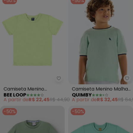
-50%
-50%
Bee Loop - Camiseta Menino (V
Qu
Camiseta Menino
Camiseta Menino Malha
BEE LOOP
QUIMBY
(Verde)
Colmeia (Verde)
A partir de
R$ 22,45
R$ 44,90
A partir de
R$ 32,45
R$ 64,
-50%
-50%