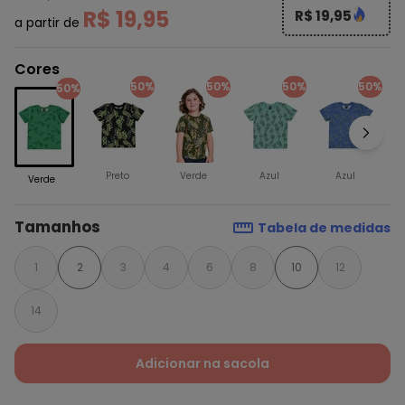
R$ 19,95
R$ 19,95
a partir de
Cores
50%
50%
50%
50%
50%
Preto
Verde
Azul
Azul
Verde
Tamanhos
Tabela de medidas
1
2
3
4
6
8
10
12
14
Adicionar na sacola