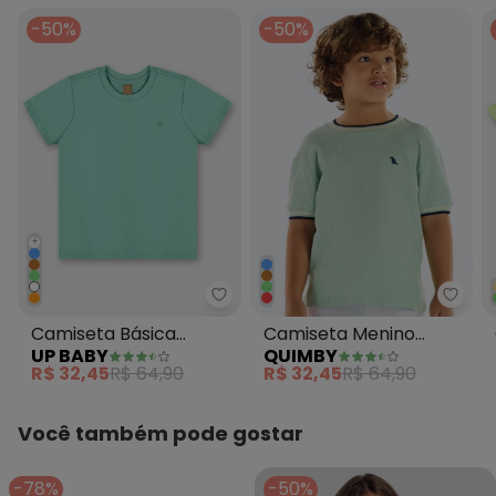
-50%
-50%
+
Up Baby - Camiseta Básica Algo
Quim
Camiseta Básica
Camiseta Menino
UP BABY
QUIMBY
Algodão Infantil Verde
Malha Colmeia Verde
R$ 32,45
R$ 64,90
R$ 32,45
R$ 64,90
Você também pode gostar
-78%
-50%