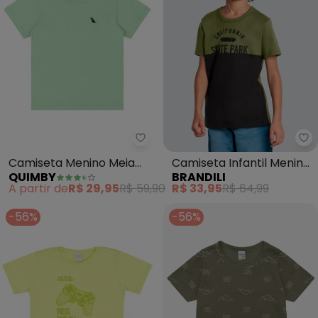
Quimby - Camiseta Menino Mei
Br
Camiseta Menino Meia
Camiseta Infantil Menino
QUIMBY
BRANDILI
Malha (Verde)
Skate (Verde)
A partir de
R$ 29,95
R$ 59,90
R$ 33,95
R$ 64,99
-56%
-56%