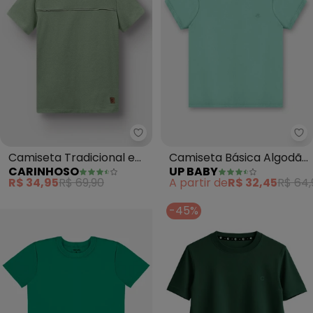
Carinhoso - Camiseta Tradicion
Up
Camiseta Tradicional em
Camiseta Básica Algodão
CARINHOSO
UP BABY
Linho (Verde Menta)
Infantil (Verde)
R$ 34,95
R$ 69,90
A partir de
R$ 32,45
R$ 64,
-45%