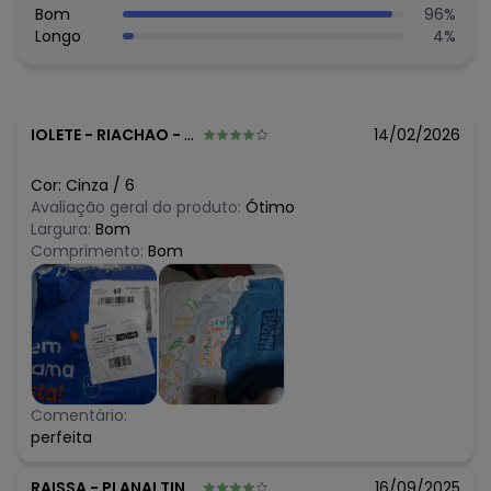
R$ 19,95
Bom
96
%
junho/2026
R$ 19,95
Longo
4
%
maio/2026
R$ 19,95
abril/2026
R$ 19,95
março/2026
R$ 19,95
fevereiro/2026
IOLETE
-
RIACHAO - MA
14/02/2026
Cor:
Cinza
/
6
Avaliação geral do produto:
Ótimo
Largura:
Bom
Comprimento:
Bom
Comentário:
perfeita
RAISSA
-
PLANALTINA - GO
16/09/2025