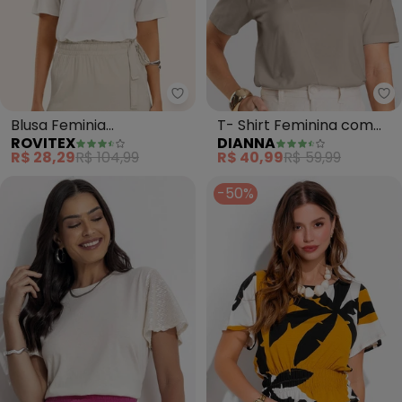
Rovitex - Blusa Feminia Viscoto
Di
Blusa Feminia
T- Shirt Feminina com
ROVITEX
DIANNA
Viscotorcion (Bege)
Detalhe em Nó (Bege)
R$ 28,29
R$ 104,99
R$ 40,99
R$ 59,99
-50%