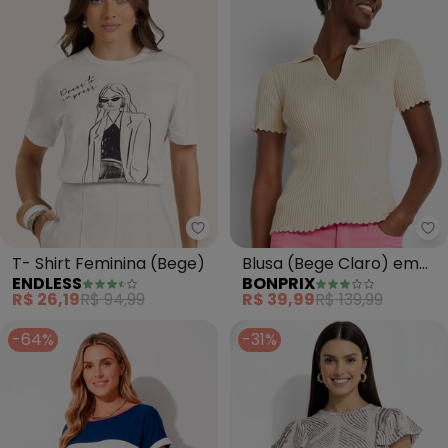
Endless - T- Shirt Feminina (Be
bo
T- Shirt Feminina (Bege)
Blusa (Bege Claro) em
ENDLESS
BONPRIX
Tricô
R$ 26,19
R$ 94,99
R$ 39,99
R$ 139,99
-64%
-31%