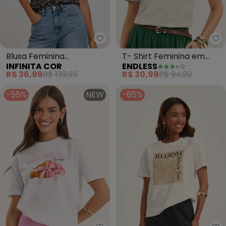
Infinita Cor - Blusa Feminina 
En
Blusa Feminina
T- Shirt Feminina em
INFINITA COR
ENDLESS
Estampada em Malha
Meia Malha (Bege)
R$ 36,99
R$ 139,99
R$ 30,99
R$ 94,99
Cotton (Bege)
-55%
NEW
-65%