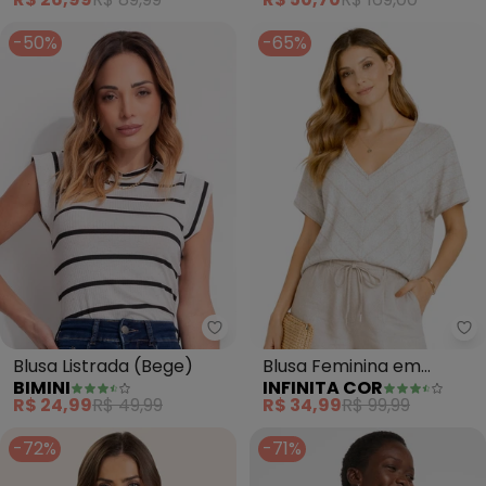
White)
-50%
-65%
Bimini - Blusa Listrada (Bege)
In
Blusa Listrada (Bege)
Blusa Feminina em
BIMINI
INFINITA COR
Viscolinho (Bege)
R$ 24,99
R$ 49,99
R$ 34,99
R$ 99,99
-72%
-71%