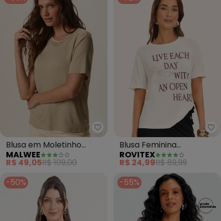
Malwee - Blusa em Moletinho (A
Ro
Blusa em Moletinho
Blusa Feminina
MALWEE
ROVITEX
(Areia)
Viscotorcion (Bege)
R$ 49,05
R$ 109,00
R$ 24,99
R$ 89,99
-50%
-55%