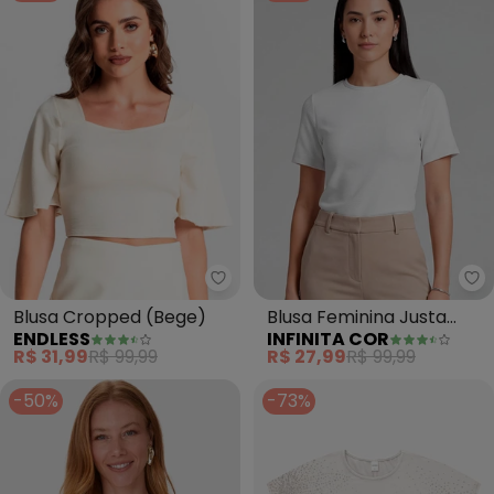
Endless - Blusa Cropped (Bege)
In
Blusa Cropped (Bege)
Blusa Feminina Justa
ENDLESS
INFINITA COR
com Manga Curta (Bege)
R$ 31,99
R$ 99,99
R$ 27,99
R$ 99,99
-50%
-73%