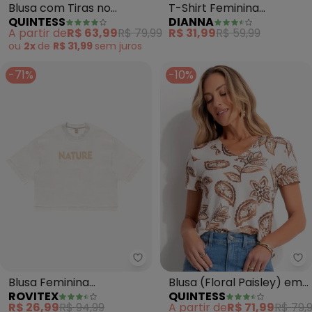
Blusa com Tiras no
T-Shirt Feminina
QUINTESS
DIANNA
Decote (Folhagem Azul)
Oversized Brasil (Bege)
A partir de
R$ 63,99
R$ 79,99
R$ 31,99
R$ 59,99
ou
2x
de
R$ 31,99
sem
juros
-71%
-10%
Rovitex - Blusa Feminina Viscot
Qu
Blusa Feminina
Blusa (Floral Paisley) em
ROVITEX
QUINTESS
Viscotorcion (Bege)
Malha de Viscose
R$ 26,99
R$ 94,99
A partir de
R$ 71,99
R$ 79,