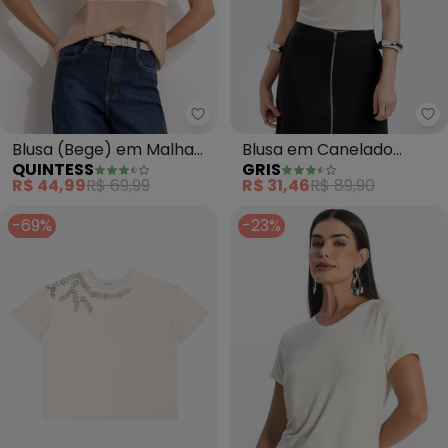
Quintess - Blusa (Bege) em Mal
Gr
Blusa (Bege) em Malha
Blusa em Canelado
QUINTESS
GRIS
de Viscose
Aveludado (Off White)
R$ 44,99
R$ 69,99
R$ 31,46
R$ 89,90
-69%
-23%