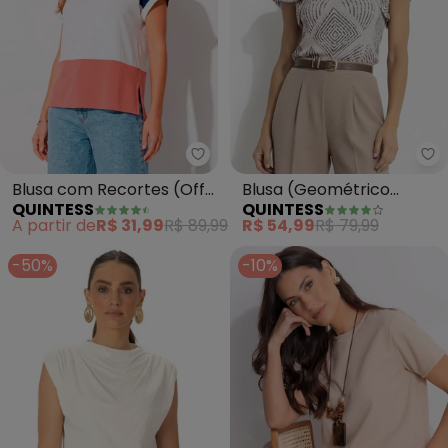
Quintess - Blusa com Recortes 
Qu
Blusa com Recortes (Off
Blusa (Geométrico
QUINTESS
QUINTESS
White, Marinho e Rosa)
Listrado) em Canelado
A partir de
R$ 31,99
R$ 89,99
R$ 54,99
R$ 79,99
-50%
-10%