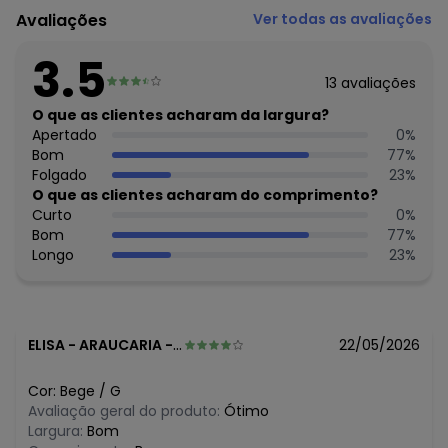
Fornecedor: ROVITEX IND E COM DE MALHAS LTDA / CNPJ
Avaliações
Ver todas as avaliações
79.233.672/0010-98
Feito: Brasil
3.5
Cuidados para conservação do produto: Lavar à mão.
13
avaliações
Não usar alvejante.
Não usar secadora.
O que as clientes acharam da largura?
Secar na sombra.
Apertado
0
%
Passar temperatura média.
Bom
77
%
Não lavar a seco.
Folgado
23
%
Tecido: Malhão Fio 26 Dois Cabos.
O que as clientes acharam do comprimento?
Composição: Peca Total 100% Algodao
Curto
0
%
Bom
77
%
Histórico de preços
Longo
23
%
O preço apresentado abaixo é o menor oferecido em
algum dia do mês, para o menor tamanho disponível.
N/D*
agosto/2026
N/D*
julho/2026
ELISA
-
ARAUCARIA - PR
22/05/2026
R$ 47,99
junho/2026
R$ 36,33
maio/2026
Cor:
Bege
/
G
R$ 36,33
abril/2026
Avaliação geral do produto:
Ótimo
R$ 47,24
março/2026
Largura:
Bom
N/D*
fevereiro/2026