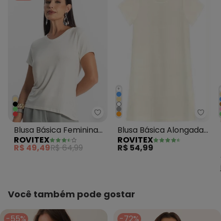
+
Rovit
Rovitex - Blusa Básica Feminina
Blusa Básica Alongada
Blusa Básica Feminina
ROVITEX
ROVITEX
Feminina Bege
Viscotorcion Bege
R$ 54,99
R$ 49,49
R$ 64,99
Você também pode gostar
-55%
-72%