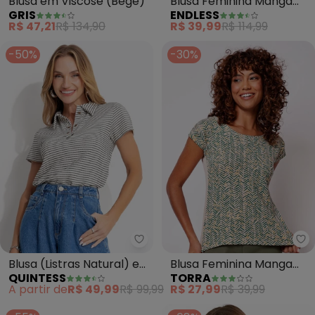
Blusa em Viscose (Bege)
Blusa Feminina Manga
GRIS
ENDLESS
Curta (Bege)
R$ 47,21
R$ 134,90
R$ 39,99
R$ 114,99
-50%
-30%
Quintess - Blusa (Listras Natura
To
Blusa (Listras Natural) em
Blusa Feminina Manga
QUINTESS
TORRA
Malha
Curta Estampa Frontal
A partir de
R$ 49,99
R$ 99,99
R$ 27,99
R$ 39,99
(Bege)