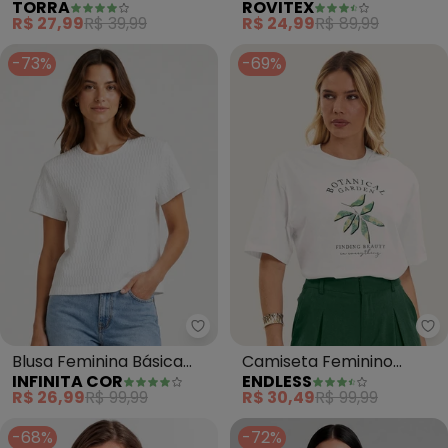
TORRA
ROVITEX
Apliques Manga Curta
Feminina (Bege)
R$ 27,99
R$ 39,99
R$ 24,99
R$ 89,99
(Bege)
-73%
-69%
Infinita Cor - Blusa Feminina Bá
En
Blusa Feminina Básica
Camiseta Feminino
INFINITA COR
ENDLESS
Malha Uir (Bege)
Manga Curta Meia Malha
R$ 26,99
R$ 99,99
R$ 30,49
R$ 99,99
(Bege)
-68%
-72%