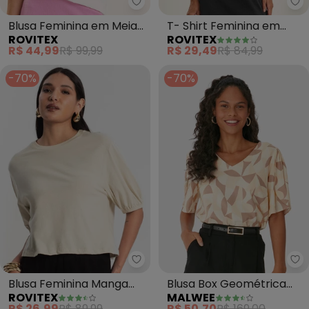
Rovitex - Blusa Feminina em Me
Ro
Blusa Feminina em Meia
T- Shirt Feminina em
ROVITEX
ROVITEX
Malha (Bege)
Meia Malha (Bege)
R$ 44,99
R$ 99,99
R$ 29,49
R$ 84,99
-70%
-70%
Rovitex - Blusa Feminina Man
Ma
Blusa Feminina Manga
Blusa Box Geométrica
ROVITEX
MALWEE
Camponesa (Bege)
em Viscolinho (Off
R$ 26,99
R$ 89,99
R$ 50,70
R$ 169,00