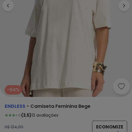
Endl
-64%
ENDLESS
-
Camiseta Feminina Bege
(
3,5
)
13
avaliações
ECONOMIZE
R$ 134,99