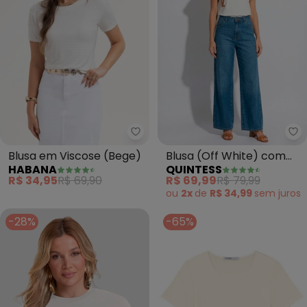
Habana - Blusa em V
Qu
Blusa em Viscose (Bege)
Blusa (Off White) com
HABANA
QUINTESS
Estampa Frontal
R$ 34,95
R$ 69,90
R$ 69,99
R$ 79,99
ou
2x
de
R$ 34,99
sem
juros
-28%
-65%