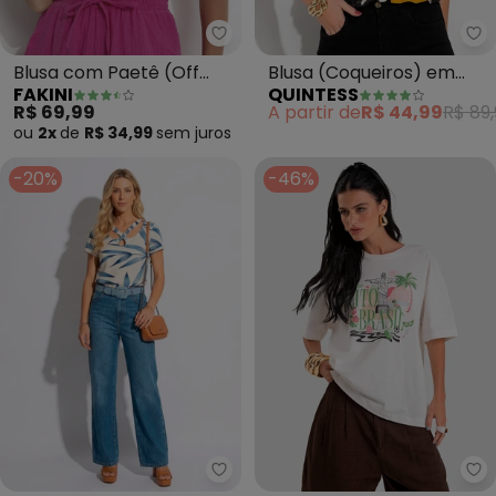
Fakini - Blusa com Paetê (Off W
Qu
Blusa com Paetê (Off
Blusa (Coqueiros) em
FAKINI
QUINTESS
White)
Malha de Viscose
R$ 69,99
A partir de
R$ 44,99
R$ 89,
ou
2x
de
R$ 34,99
sem
juros
-20%
-46%
Quintess - Blusa com Tiras no 
Di