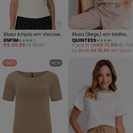
Enfim - Blusa Ampla em Viscose
Qu
Blusa Ampla em Viscose
Blusa (Bege) em Malha
ENFIM
QUINTESS
Comfort (Off White)
Tweed
R$ 49,95
R$ 99,90
A partir de
R$ 71,99
R$ 79,
ou
2x
de
R$ 35,99
sem
juros
-50%
NEW