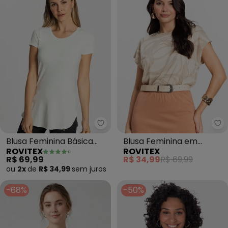
Rovitex - Blusa Feminina Básic
Ro
Blusa Feminina Básica
Blusa Feminina em
ROVITEX
ROVITEX
Alongada (Bege)
Viscotorcion (Bege)
R$ 69,99
R$ 34,99
R$ 69,99
ou
2x
de
R$ 34,99
sem
juros
-68%
-50%