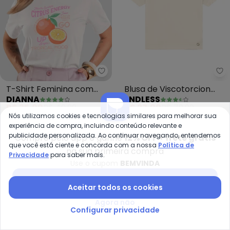
Dianna - T-Shirt Feminina com
En
T-Shirt Feminina com
Blusa de Viscotorcion
DIANNA
ENDLESS
Estampa de Frutas
Feminina (Bege)
R$ 35,99
R$ 49,99
R$ 27,99
R$ 79,99
(Bege)
Nós utilizamos cookies e tecnologias similares para melhorar sua
experiência de compra, incluindo conteúdo relevante e
-55%
-50%
publicidade personalizada. Ao continuar navegando, entendemos
Compre pelo app e ganhe
12% OFF + frete grátis
que você está ciente e concorda com a nossa
Política de
na sua primeira compra
Privacidade
para saber mais.
Use o cupom
BEMVINDA
Baixar app Posthaus
Aceitar todos os cookies
Agora não
Configurar privacidade