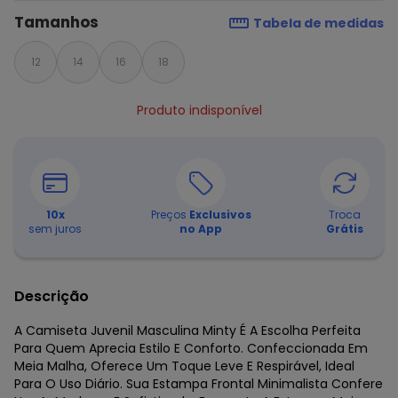
Tamanhos
Tabela de medidas
12
14
16
18
Produto indisponível
10
x
Preços
Exclusivos
Troca
sem juros
no App
Grátis
Descrição
A Camiseta Juvenil Masculina Minty É A Escolha Perfeita
Para Quem Aprecia Estilo E Conforto. Confeccionada Em
Meia Malha, Oferece Um Toque Leve E Respirável, Ideal
Para O Uso Diário. Sua Estampa Frontal Minimalista Confere