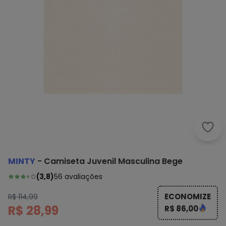
Mint
MINTY
-
Camiseta Juvenil Masculina Bege
(
3,8
)
56
avaliações
ECONOMIZE
R$ 114,99
R$ 28,99
R$ 86,00