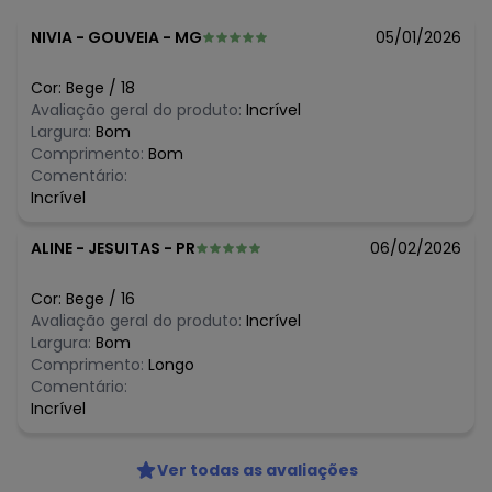
R$ 30,99
junho/2026
R$ 31,19
maio/2026
NIVIA
-
GOUVEIA - MG
05/01/2026
R$ 31,19
abril/2026
R$ 31,19
março/2026
Cor:
Bege
/
18
R$ 33,49
fevereiro/2026
Avaliação geral do produto:
Incrível
Largura:
Bom
Comprimento:
Bom
Comentário:
Incrível
ALINE
-
JESUITAS - PR
06/02/2026
Cor:
Bege
/
16
Avaliação geral do produto:
Incrível
Largura:
Bom
Comprimento:
Longo
Comentário:
Incrível
Ver todas as avaliações