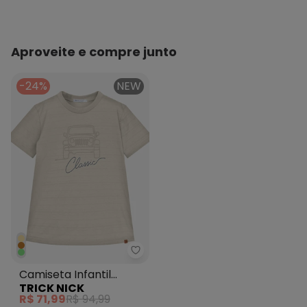
Aproveite e compre junto
-24%
NEW
Trick Nick - Camiseta Infantil 
Camiseta Infantil
TRICK NICK
Masculina Meia Malha
R$ 71,99
R$ 94,99