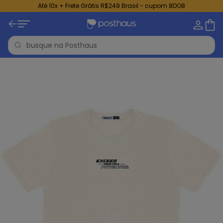
Até 10x + Frete Grátis R$249 Brasil - cupom 8DO8