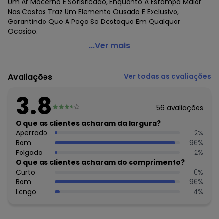
Um Ar Moderno E Sofisticado, Enquanto A Estampa Maior
Nas Costas Traz Um Elemento Ousado E Exclusivo,
Garantindo Que A Peça Se Destaque Em Qualquer
Ocasião.
Minty - Camiseta Juvenil Masculina Bege
...Ver mais
Código do produto: 7701294
Fornecedor: ROVITEX IND E COM DE MALHAS LTDA / CNPJ
Avaliações
Ver todas as avaliações
79.233.672/0010-98
Feito: Brasil
3.8
Cuidados para conservação do produto: Lavar na
56
avaliações
temperatura mínima de 40° - Não usar alvejante - Usar
secadora na temperatura mínima - Secar na sombra -
O que as clientes acharam da largura?
Passar na temperatura média - Não lavar a seco
Apertado
2
%
Tecido: Meia malha
Bom
96
%
Composição: Peca total 100% algodao
Folgado
2
%
O que as clientes acharam do comprimento?
Histórico de preços
Curto
0
%
Bom
96
%
O preço apresentado abaixo é o menor oferecido em
Longo
4
%
algum dia do mês, para o menor tamanho disponível.
N/D*
agosto/2026
R$ 30,99
julho/2026