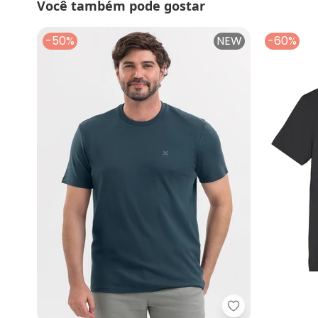
Você também pode gostar
-50%
NEW
-60%
Exco - Camiset