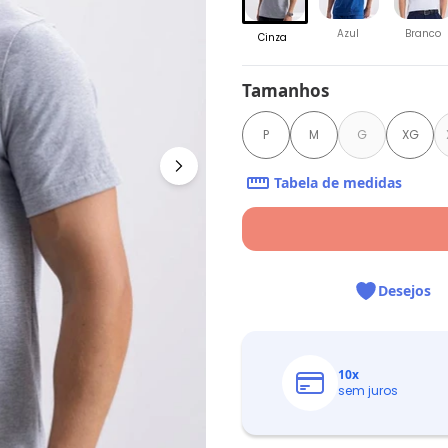
Azul
Branco
Cinza
Tamanhos
P
M
G
XG
Tabela de medidas
Desejos
10
x
sem juros