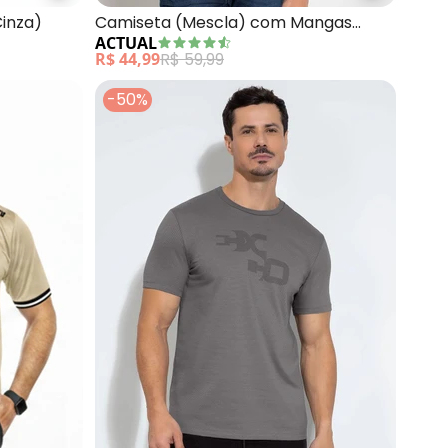
Cinza)
Camiseta (Mescla) com Mangas
ACTUAL
Curtas
R$ 44,99
R$ 59,99
-50%