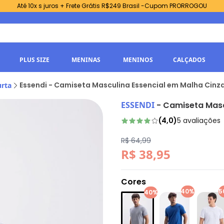
Até 10x s juros + Frete Grátis R$249 Brasil -Cupom PRORROGOU
PLUS SIZE
MENINAS
MENINOS
CALÇADOS
Essendi - Camiseta Masculina Essencial em Malha Cinz
rta
ESSENDI
-
Camiseta Masc
(
4,0
)
5
avaliações
R$ 64,99
R$ 38,95
Cores
40%
5
40%