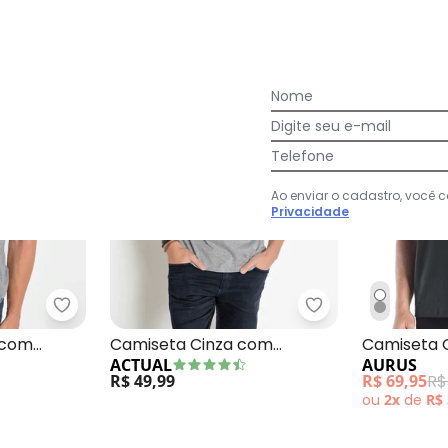
-50%
Nome
Digite seu e-mail
Telefone
Ao enviar o cadastro, você
Privacidade
hape Cinza
Actual - Camiseta Mescla com Mangas Curtas
Actual - Camise
 com
Camiseta Cinza com
Camiseta 
ACTUAL
AURUS
Detalhe nas Mangas
R$ 49,99
R$ 69,95
R$
ou
2x
de
R$