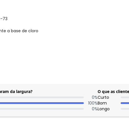
1-73
nte a base de cloro
gum dia do mês, para o menor tamanho disponível.
aram da largura?
O que as clien
0
%
Curto
100
%
Bom
0
%
Longo