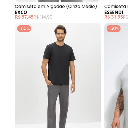
Camiseta em Algodão (Cinza Médio)
Camiseta 
EXCO
ESSENDI
(Cinza)
R$ 57,45
R$ 114,90
R$ 31,95
R$
-60%
-50%