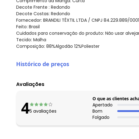
Comprimento da Manga: Curta
Decote Frente : Redondo
Decote Costas: Redondo
Fornecedor: BRANDILI TÊXTIL LTDA / CNPJ 84.229.889/000
Feito: Brasil
Cuidados para conservação do produto: Não usar alveja
Tecido: Malha
Composição: 88%Algodão 12%Poliester
Histórico de preços
O preço apresentado abaixo é o menor oferecido em al
agosto/2026
Avaliações
julho/2026
junho/2026
O que as clientes ach
4
maio/2026
Apertado
5
avaliações
Bom
abril/2026
Folgado
março/2026
fevereiro/2026