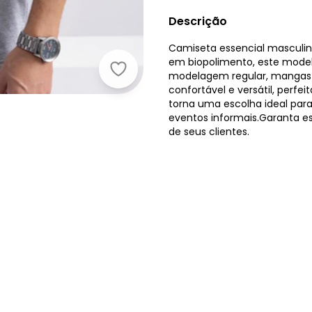
Descrição
Camiseta essencial mascul
em biopolimento, este model
Essendi - Camiseta Masculina Esse
modelagem regular, mangas c
confortável e versátil, perfei
torna uma escolha ideal par
eventos informais.Garanta es
de seus clientes.