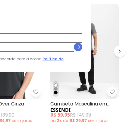
-60%
-
 concorda com a nossa
Política de
ta Cinza com Detalhe nas Mangas
Aurus - Camiseta Over Cinza
Essendi -
Cam
Over Cinza
Camiseta Masculina em
AU
ESSENDI
Malha Cinza
R$ 
 139,90
R$ 59,95
R$ 149,99
ou
 34,97
sem
juros
ou
2x
de
R$ 29,97
sem
juros