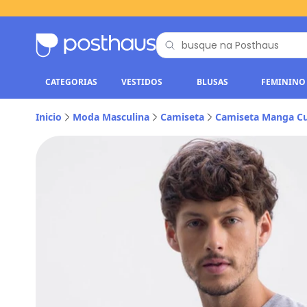
CATEGORIAS
VESTIDOS
BLUSAS
FEMININO
Inicio
Moda Masculina
Camiseta
Camiseta Manga Cu