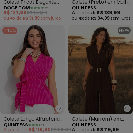
Colete Tricot Elegante
Colete (Preto) em Malha
DOCE TOM
QUINTESS
Moderno (Nude)
Estruturada
R$ 127,99
R$ 159,99
A partir de
R$ 139,99
ou
4x
de
R$ 31,99
sem
juros
ou
4x
de
R$ 34,99
sem
juros
-40%
NEW
Quintess - Colete Longo Alfaiat
Qu
Colete Longo Alfaiataria
Colete (Marrom) em
QUINTESS
QUINTESS
Risca de Giz Pink com
Malha Canelada
A partir de
R$ 119,90
R$ 199,99
A partir de
R$ 119,99