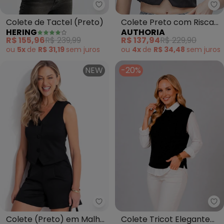
Hering - Colete de Tactel (Pret
Au
Colete de Tactel (Preto)
Colete Preto com Risca
HERING
AUTHORIA
de Giz (Preto)
R$ 155,96
R$ 239,99
R$ 137,94
R$ 229,90
ou
5x
de
R$ 31,19
sem
juros
ou
4x
de
R$ 34,48
sem
juros
NEW
-20%
Quintess - Colete (Preto) em M
Do
Colete (Preto) em Malha
Colete Tricot Elegante