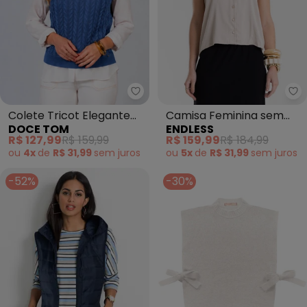
Doce Tom - Colete Tricot Eleg
En
Colete Tricot Elegante
Camisa Feminina sem
DOCE TOM
ENDLESS
Moderno (Azul)
Manga Decote V (Bege)
R$ 127,99
R$ 159,99
R$ 159,99
R$ 184,99
ou
4x
de
R$ 31,99
sem
juros
ou
5x
de
R$ 31,99
sem
juros
-52%
-30%