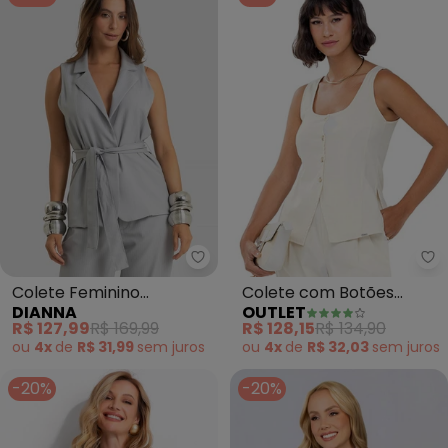
Dianna - Colete Feminino Alfaiat
Ou
Colete Feminino
Colete com Botões
DIANNA
OUTLET
Alfaiataria Risca de Giz
Adulto Feminino (Branco)
R$ 127,99
R$ 169,99
R$ 128,15
R$ 134,90
(Cinza)
ou
4x
de
R$ 31,99
sem
juros
ou
4x
de
R$ 32,03
sem
juros
-20%
-20%