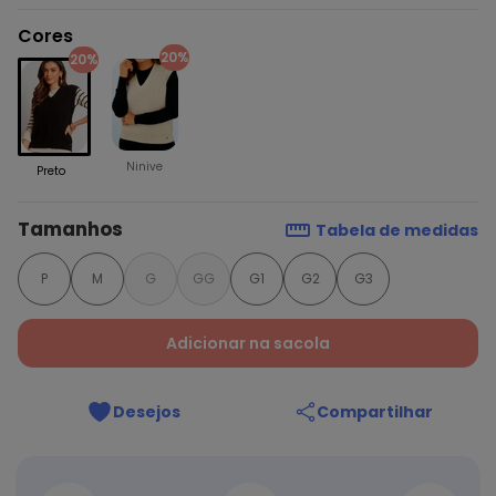
Cores
20%
20%
Ninive
Preto
Tamanhos
Tabela de medidas
P
M
G
GG
G1
G2
G3
Adicionar na sacola
Desejos
Compartilhar