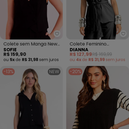
Sofie - Colete sem Manga New E
Di
Colete sem Manga New
Colete Feminino
SOFIE
DIANNA
Ease em Plano Alfaiataria
Alfaiataria Risca de Giz
R$ 159,90
R$ 127,99
R$ 169,99
Ver
(Preto)
ou
5x
de
R$ 31,98
sem
juros
ou
4x
de
R$ 31,99
sem
juros
-13%
NEW
-20%