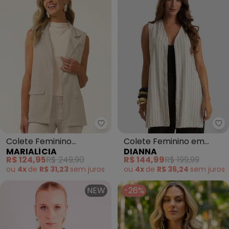
Marialícia - Colete Feminino A
Di
Colete Feminino
Colete Feminino em
MARIALÍCIA
DIANNA
Alongado Flanelado
Tecido Linho Stripep
R$ 124,95
R$ 249,90
R$ 144,99
R$ 199,99
(Bege)
(Bege)
ou
4x
de
R$ 31,23
sem
juros
ou
4x
de
R$ 36,24
sem
juros
NEW
-26%