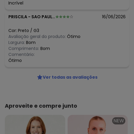
R$ 169,99
fevereiro/2026
Incrível
PRISCILA
-
SAO PAULO - SP
16/06/2026
Cor:
Preto
/
G3
Avaliação geral do produto:
Ótimo
Largura:
Bom
Comprimento:
Bom
Comentário:
Ótimo
Ver todas as avaliações
Aproveite e compre junto
NEW