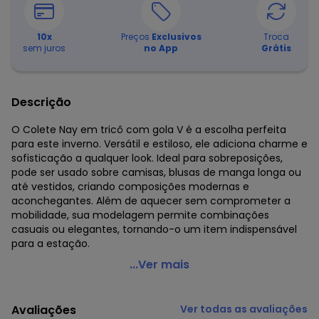
10
x
Preços
Exclusivos
Troca
sem juros
no App
Grátis
Descrição
O Colete Nay em tricô com gola V é a escolha perfeita
para este inverno. Versátil e estiloso, ele adiciona charme e
sofisticação a qualquer look. Ideal para sobreposições,
pode ser usado sobre camisas, blusas de manga longa ou
até vestidos, criando composições modernas e
aconchegantes. Além de aquecer sem comprometer a
mobilidade, sua modelagem permite combinações
casuais ou elegantes, tornando-o um item indispensável
para a estação.
Doce Tom - Colete Tricot Nay Preto
...Ver mais
Código do produto: 7738261
Modelagem: Ampla
Avaliações
Ver todas as avaliações
Comprimento da manga: Longa