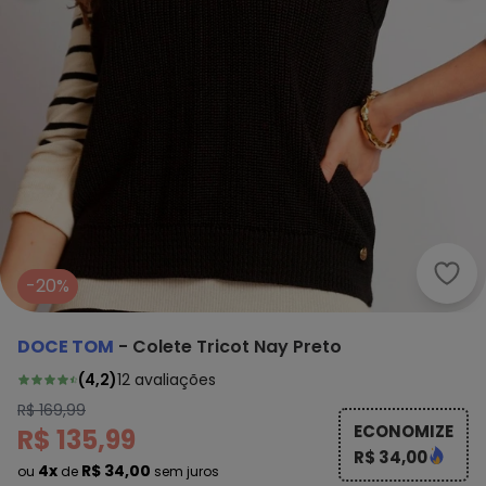
Doce
-20%
DOCE TOM
-
Colete Tricot Nay Preto
(
4,2
)
12
avaliações
R$ 169,99
ECONOMIZE
R$ 135,99
R$ 34,00
4x
R$ 34,00
ou
de
sem juros