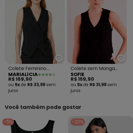
Marialícia - Colete Feminino T
Sofie
Colete Feminino
Colete sem Manga
MARIALÍCIA
SOFIE
Transpassado Textura
New Ease em Plano
R$ 169,90
R$ 159,90
Preto
Alfaiataria Ver
ou
5x
de
R$ 33,98
sem
ou
5x
de
R$ 31,98
sem
juros
juros
Você também pode gostar
-5%
-20%