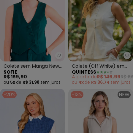
Sofie - Colete sem Manga New E
Qu
Colete sem Manga New
Colete (Off White) em
SOFIE
QUINTESS
Ease em Plano Alfaiataria
Linho
R$ 159,90
A partir de
R$ 146,99
R$ 19
Ver
ou
5x
de
R$ 31,98
sem
juros
ou
4x
de
R$ 36,74
sem
juros
-20%
-13%
NEW