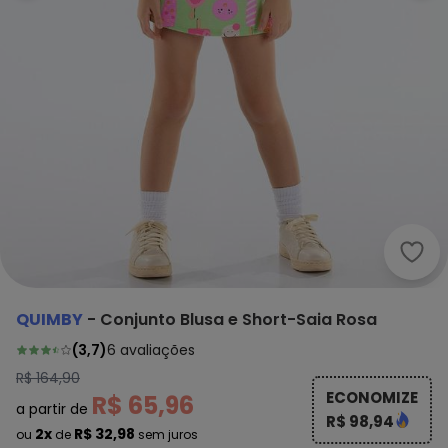
Quim
QUIMBY
-
Conjunto Blusa e Short-Saia Rosa
(
3,7
)
6
avaliações
R$ 164,90
ECONOMIZE
R$ 65,96
a partir de
R$ 98,94
2x
R$ 32,98
ou
de
sem juros