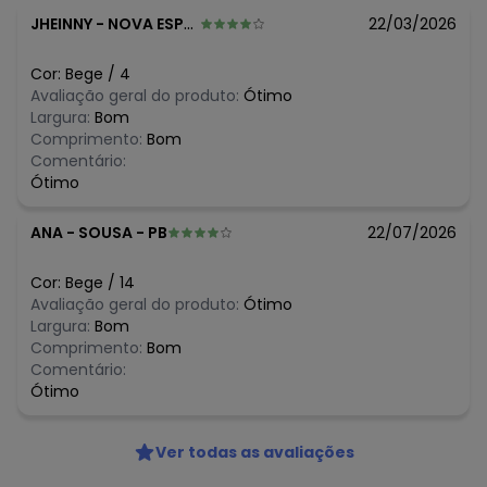
- Possui elástico na cintura
JHEINNY
-
NOVA ESPERANCA - PR
22/03/2026
Tecido: Cotton e moletom sem felp
Composição: Blusa: 96% Algodão e 4% Elastano | Short-
saia: 50% Algodão e 50% Poliéster
Cor:
Bege
/
4
Avaliação geral do produto:
Ótimo
Histórico de preços
Largura:
Bom
Comprimento:
Bom
O preço apresentado abaixo é o menor oferecido em
Comentário:
algum dia do mês, para o menor tamanho disponível.
Ótimo
N/D*
agosto/2026
N/D*
julho/2026
ANA
-
SOUSA - PB
22/07/2026
N/D*
junho/2026
R$ 65,96
maio/2026
R$ 81,96
abril/2026
Cor:
Bege
/
14
R$ 81,96
março/2026
Avaliação geral do produto:
Ótimo
R$ 102,45
fevereiro/2026
Largura:
Bom
Comprimento:
Bom
Comentário:
Ótimo
Ver todas as avaliações