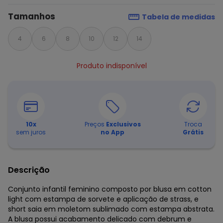
Tamanhos
Tabela de medidas
4
6
8
10
12
14
Produto indisponível
10
x
Preços
Exclusivos
Troca
sem juros
no App
Grátis
Descrição
Conjunto infantil feminino composto por blusa em cotton
light com estampa de sorvete e aplicação de strass, e
short saia em moletom sublimado com estampa abstrata.
A blusa possui acabamento delicado com debrum e