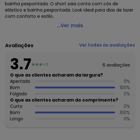
bainha pespontada. O short saia conta com cós de
elástico e bainha pespontada. Look ideal para dias de lazer
com conforto e estilo.
Quimby - Conjunto Blusa e Short-Saia Rosa
...Ver mais
Código do produto: 8068310
Modelagem: Justa
Avaliações
Ver todas as avaliações
Comprimento da Manga: Curta
Comprimento: Curto
3.7
Forro: Não
6
avaliações
Cinto: Não acompanha
Cintura: Média
O que as clientes acharam da largura?
Decote Frente : Redondo
Apertado
0
%
Decote Costas: Redondo
Bom
100
%
Fornecedor: MALHARIA CRISTINA LTDA / CNPJ
Folgado
0
%
82.663.337/0001-43
O que as clientes acharam do comprimento?
Feito: Brasil
Curto
0
%
Cuidados para conservação do produto: Lavar máx. 40°C,
Bom
100
%
processo normal, com cores semelhantes. Não alvejar.
Longo
0
%
Secagem em tambor baixa (máx. 60°C). Ferro máx.
200°C. Não limpar a seco.
Observação: Possui aplique de strass