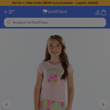
Até 10x + Frete Grátis R$199 Sul e Sudeste - cupom GANHEI