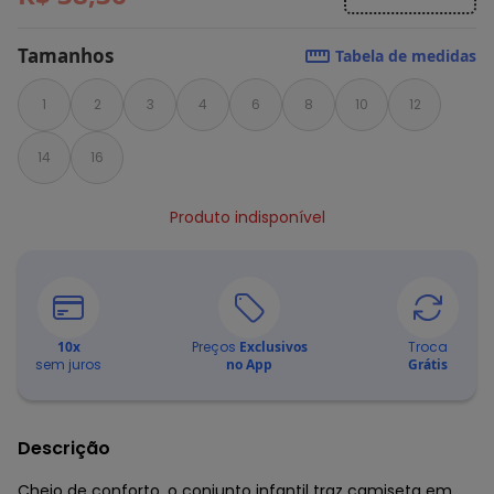
Tamanhos
Tabela de medidas
1
2
3
4
6
8
10
12
14
16
Produto indisponível
10
x
Preços
Exclusivos
Troca
sem juros
no App
Grátis
Descrição
Cheio de conforto, o conjunto infantil traz camiseta em