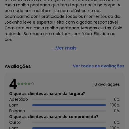
meia malha penteada que tem toque macio no corpo. A
bermuda em moletom liso com elástico no cós
acompanha com praticidade todos os momentos do dia.
Lookinho leve e esperto! Feito com algodão responsável.
Camiseta em meia malha penteada. Mangas curtas. Gola
redonda. Bermuda em moletom sem felpa. Elástico no
cós.
Alakazoo - Conjunto com Camiseta Estampada e
...Ver mais
Bermuda Azul
Código do produto: 8287231
Avaliações
Ver todas as avaliações
Fornecedor: LUNELLI COMERCIO DO VESTUARIO LTDA / CNPJ
75.552.133/0001-70
4
Feito: BRASIL
10
avaliações
Cuidados para conservação do produto: Lavagem a mão;
Não alvejar; Não secar em tambor; Secagem em varal à
O que as clientes acharam da largura?
sombra; Não passar; Não limpar a seco; Limpeza a úmido
Apertado
0
%
profissional; Processo suave;
Bom
100
%
Tecido: Algodão
Folgado
0
%
Composição: Camiseta e bermuda 100% algodão
O que as clientes acharam do comprimento?
Curto
0
%
Histórico de preços
Bom
100
%