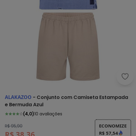
Alak
ALAKAZOO
-
Conjunto com Camiseta Estampada
e Bermuda Azul
(
4,0
)
10
avaliações
ECONOMIZE
R$ 95,90
R$ 38,36
R$ 57,54