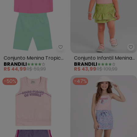
Brandili - Conjunto Menina Trop
Br
Conjunto Menina Tropical
Conjunto Infantil Menina
BRANDILI
BRANDILI
com Glitter (Rosa)
Florido (Rosa)
R$ 44,99
R$ 59,99
R$ 43,99
R$ 109,99
-50%
-47%