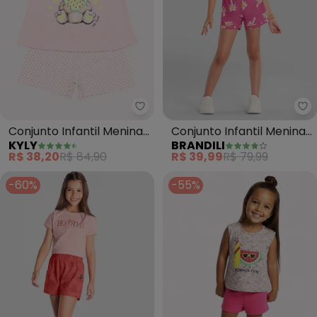
Kyly - Conjunto Infantil Menina 
Br
Conjunto Infantil Menina
Conjunto Infantil Menina
KYLY
BRANDILI
Ursinho (Rosa)
de Coqueiros (Rosa)
R$ 38,20
R$ 84,90
R$ 39,99
R$ 79,99
-60%
-55%