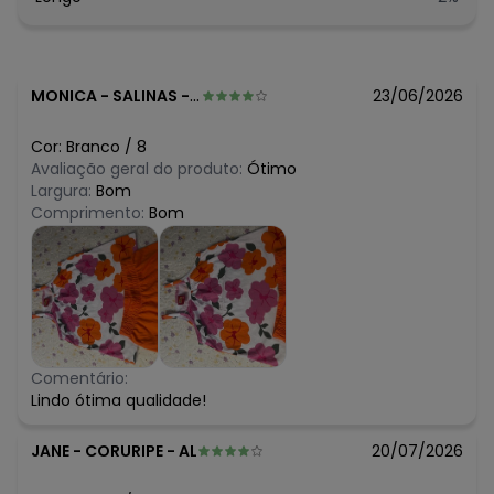
R$ 31,9
julho/2026
R$ 31,9
junho/2026
R$ 31,9
maio/2026
R$ 34,03
abril/2026
MONICA
-
SALINAS - MG
23/06/2026
N/D*
março/2026
N/D*
fevereiro/2026
Cor:
Branco
/
8
Avaliação geral do produto:
Ótimo
Largura:
Bom
Comprimento:
Bom
Comentário:
Lindo ótima qualidade!
JANE
-
CORURIPE - AL
20/07/2026