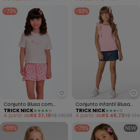
-73%
-63%
Trick Nick - Conjunto Blusa com
Tr
Conjunto Blusa com
Conjunto Infantil Blusa
TRICK NICK
TRICK NICK
Shorts (Rosa)
com Shorts (Rosa)
A partir de
R$ 37,19
R$ 139,99
A partir de
R$ 49,73
R$ 134
-65%
-75%
NEW