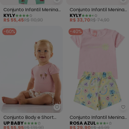
Kyly - Conjunto Infantil Menina
Ky
Conjunto Infantil Menina
Conjunto Infantil Menina
KYLY
KYLY
Estampa (Rosa)
em Algodão (Rosa)
R$ 55,45
R$ 110,90
R$ 33,70
R$ 74,90
-60%
-40%
Up Baby - Conjunto Body e Shor
Ro
Conjunto Body e Short
Conjunto Infantil Menina
UP BABY
ROSA AZUL
Bebê (Rosa)
Love Verão Iaia (Rosa)
R$ 55,95
R$ 139,90
R$ 29,90
R$ 49,99