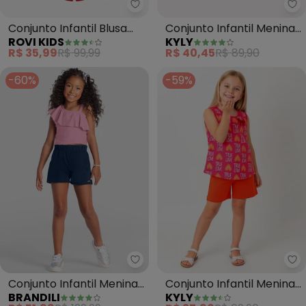
Rovi Kids - Conjunto Infantil Bl
Ky
Conjunto Infantil Blusa
Conjunto Infantil Menina
ROVI KIDS
KYLY
com Shorts (Rosa)
Abelhinha (Pink)
R$ 35,99
R$ 99,99
R$ 40,45
R$ 89,90
-60%
-59%
Brandili - Conjunto Infantil Me
Ky
Conjunto Infantil Menina
Conjunto Infantil Menina
BRANDILI
KYLY
com Babados (Rosa)
Coração (Rosa)