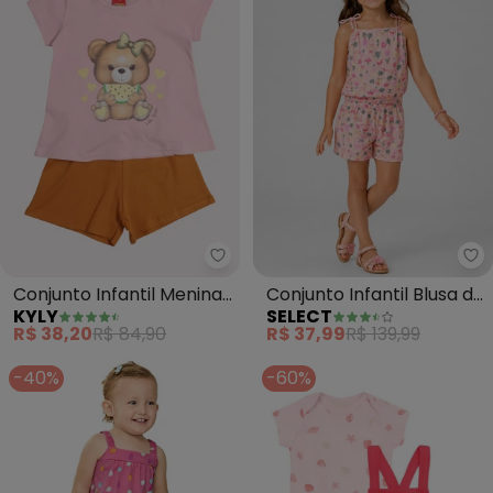
Kyly - Conjunto Infantil Menina 
Se
Conjunto Infantil Menina
Conjunto Infantil Blusa de
KYLY
SELECT
Ursinho (Rosa)
Alça e Short (Rosa)
R$ 38,20
R$ 84,90
R$ 37,99
R$ 139,99
-40%
-60%