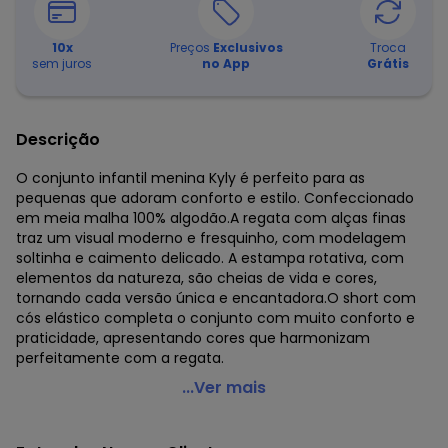
10
x
Preços
Exclusivos
Troca
sem juros
no App
Grátis
Descrição
O conjunto infantil menina Kyly é perfeito para as
pequenas que adoram conforto e estilo. Confeccionado
em meia malha 100% algodão.A regata com alças finas
traz um visual moderno e fresquinho, com modelagem
soltinha e caimento delicado. A estampa rotativa, com
elementos da natureza, são cheias de vida e cores,
tornando cada versão única e encantadora.O short com
cós elástico completa o conjunto com muito conforto e
praticidade, apresentando cores que harmonizam
perfeitamente com a regata.
Kyly - Conjunto Infantil Menina em Algodão Rosa
...Ver mais
Código do produto: 8340086
Modelagem: Ampla