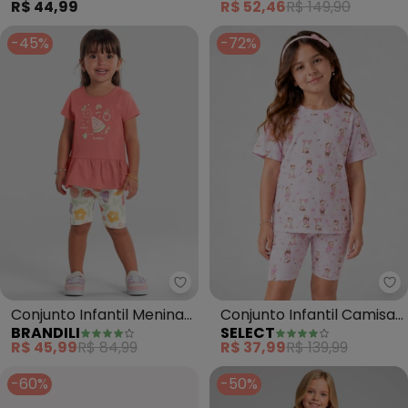
R$ 44,99
R$ 52,46
R$ 149,90
-45%
-72%
Brandili - Conjunto Infantil Men
Se
Conjunto Infantil Menina
Conjunto Infantil Camisa
BRANDILI
SELECT
de Melancia (Rosa)
com Ciclista (Rosa)
R$ 45,99
R$ 84,99
R$ 37,99
R$ 139,99
-60%
-50%