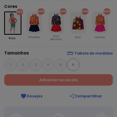
Cores
60%
60%
60%
60%
55%
Azul
Amarelo
Azul
Laranja
Rosa
Marinho
Tamanhos
Tabela de medidas
1
2
3
4
6
8
Adicionar na sacola
Desejos
Compartilhar