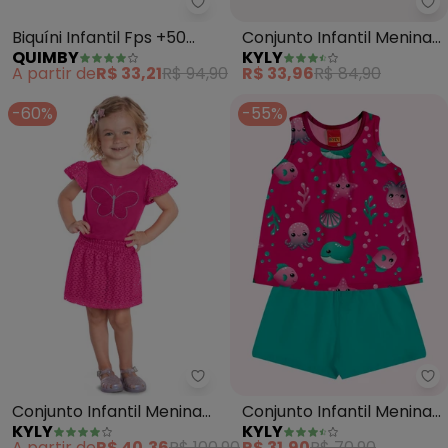
Quimby - Biquíni Infantil Fps +5
Ky
Biquíni Infantil Fps +50
Conjunto Infantil Menina
QUIMBY
KYLY
(Rosa)
Lettering (Rosa)
A partir de
R$ 33,21
R$ 94,90
R$ 33,96
R$ 84,90
-60%
-55%
Kyly - Conjunto Infantil Menina
Ky
Conjunto Infantil Menina
Conjunto Infantil Menina
KYLY
KYLY
Bordado (Rosa)
Estampa (Rosa)
A partir de
R$ 40,36
R$ 100,90
R$ 31,90
R$ 70,90