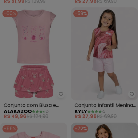
R$ 51,99
R$ 129,99
R$ 27,96
R$ 69,90
-60%
-59%
Alakazoo - Conjunto com Blusa 
Ky
Conjunto com Blusa e
Conjunto Infantil Menina
ALAKAZOO
KYLY
Shorts Saia Estampado
Estampado (Rosa)
R$ 49,96
R$ 124,90
R$ 27,96
R$ 69,90
(Rosa)
-55%
-72%