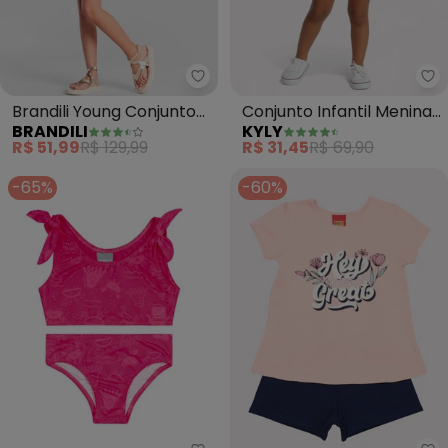
Brandili - Brandili Young Conju
Ky
Brandili Young Conjunto
Conjunto Infantil Menina
BRANDILI
KYLY
Teen de Verão (Rosa)
Melancia (Rosa)
R$ 51,99
R$ 129,99
R$ 31,45
R$ 69,90
-65%
-60%