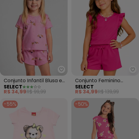
Select - Conjunto Infantil Blusa
Se
Conjunto Infantil Blusa e
Conjunto Feminino
SELECT
SELECT
Shorts (Rosa)
Infantil Blusa e Short
R$ 34,99
R$ 99,99
R$ 34,99
R$ 139,99
(Rosa)
-55%
-50%