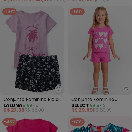
-50%
-66%
Laluna - Conjunto Feminino Rio 
Se
Conjunto Feminino Rio de
Conjunto Feminino
LALUNA
SELECT
Janeiro (Rosa)
Infantil Seletc (Rosa)
R$ 27,95
R$ 55,90
R$ 29,99
R$ 89,99
-43%
-60%