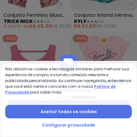
Trick Nick - Conjunto Feminino
Ky
Conjunto Feminino Blusa
Conjunto Infantil Menina
TRICK NICK
KYLY
com Pantacourt (Rosa)
Borboletas (Rosa)
A partir de
R$ 46,30
R$ 99,99
R$ 52,60
R$ 116,90
-64%
-64%
Nós utilizamos cookies e tecnologias similares para melhorar sua
experiência de compra, incluindo conteúdo relevante e
publicidade personalizada. Ao continuar navegando, entendemos
Compre pelo app e ganhe
12% OFF + frete grátis
que você está ciente e concorda com a nossa
Política de
na sua primeira compra
Privacidade
para saber mais.
Use o cupom
BEMVINDA
Baixar app Posthaus
Aceitar todos os cookies
Agora não
Marisol - Conjunto Curto Croppe
Ro
Configurar privacidade
Conjunto Curto Cropped
Conjunto Blusa com
MARISOL
ROVI KIDS
Infantil (Rosa)
Shorts Feminino (Rosa)