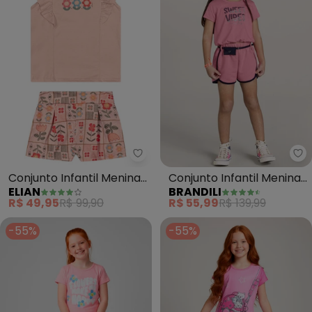
Elian - Conjunto Infantil Menina
Br
Conjunto Infantil Menina
Conjunto Infantil Menina
ELIAN
BRANDILI
Floral Babados (Rosa)
(Rosa)
R$ 49,95
R$ 99,90
R$ 55,99
R$ 139,99
-55%
-55%