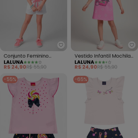
Laluna - Conjunto Feminino Flo
La
Conjunto Feminino
Vestido Infantil Mochila
LALUNA
LALUNA
Flowers Make Me (Rosa)
Gatinhos (Rosa)
R$ 24,90
R$ 55,90
R$ 24,90
R$ 55,90
-55%
-65%