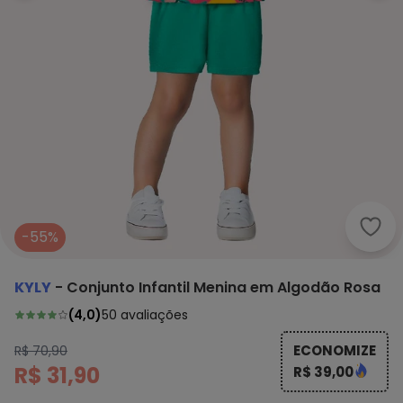
Kyly
-55%
KYLY
-
Conjunto Infantil Menina em Algodão Rosa
(
4,0
)
50
avaliações
ECONOMIZE
R$ 70,90
R$ 31,90
R$ 39,00