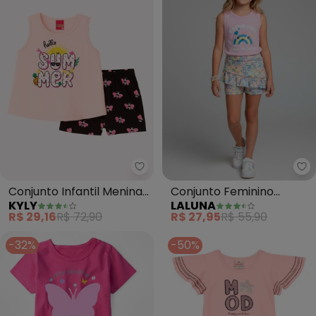
Kyly - Conjunto Infantil Menina
La
Conjunto Infantil Menina
Conjunto Feminino
KYLY
LALUNA
Abacaxi (Rosa)
Rainbows (Rosa)
R$ 29,16
R$ 72,90
R$ 27,95
R$ 55,90
-32%
-50%