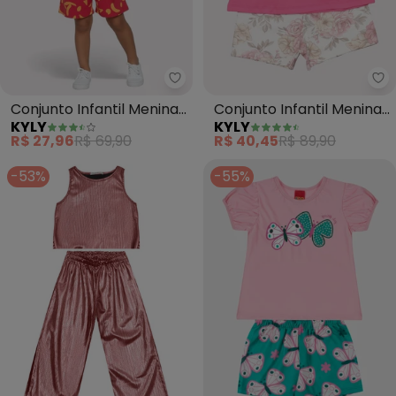
Kyly - Conjunto Infantil Menina 
Ky
Conjunto Infantil Menina
Conjunto Infantil Menina
KYLY
KYLY
Lettering (Rosa)
Lettering (Rosa)
R$ 27,96
R$ 69,90
R$ 40,45
R$ 89,90
-53%
-55%