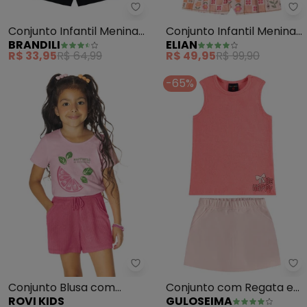
Brandili - Conjunto Infantil Me
El
Conjunto Infantil Menina
Conjunto Infantil Menina
BRANDILI
ELIAN
de Morango (Rosa)
Floral com Babados
R$ 33,95
R$ 64,99
R$ 49,95
R$ 99,90
(Rosa)
-65%
Rovi Kids - Conjunto Blusa com 
Gu
Conjunto Blusa com
Conjunto com Regata e
ROVI KIDS
GULOSEIMA
Shorts (Rosa)
Short-Saia (Rosa)