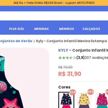
Até 10x + Frete Grátis R$249 Brasil - cupom ANTECIPADO
PLUS SIZE
MENINAS
MENINOS
CALÇADOS
njuntos de Verão
Kyly - Conjunto Infantil Menina Estampa
KYLY
-
Conjunto Infantil
(
3,9
)
207
avaliaçõ
R$ 70,90
R$ 31,90
Cores
55%
5
55%