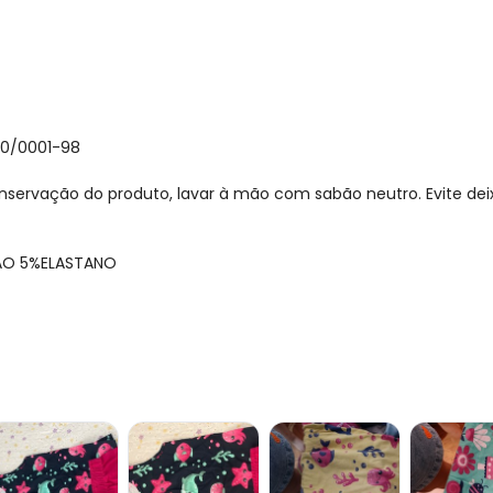
30/0001-98
nservação do produto, lavar à mão com sabão neutro. Evite de
AO 5%ELASTANO
gum dia do mês, para o menor tamanho disponível.