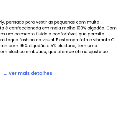
yly, pensado para vestir as pequenas com muito
gata é confeccionada em meia malha 100% algodão. Com
tampa Azul Marinho
m um caimento fluido e confortável, que permite
 toque fashion ao visual. E estampa fofa e vibrante.O
tton com 95% algodão e 5% elastano, tem uma
m elástico embutido, que oferece ótimo ajuste ao
... Ver mais detalhes