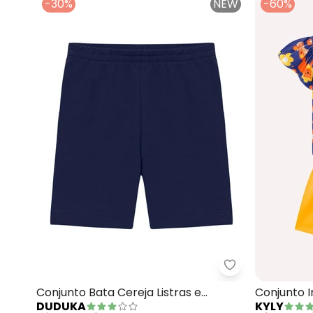
-30%
NEW
-60%
Conjunto Bata Cereja Listras e
Conjunto I
DUDUKA
KYLY
Bermuda (Azul )
Concha (A