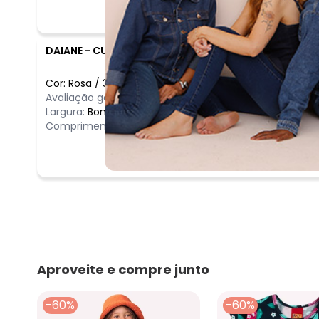
DAIANE
-
CURVELO - MG
Cor:
Rosa
/
3
Avaliação geral do produto:
Ótimo
Largura:
Bom
Comprimento:
Bom
Aproveite e compre junto
-60%
-60%