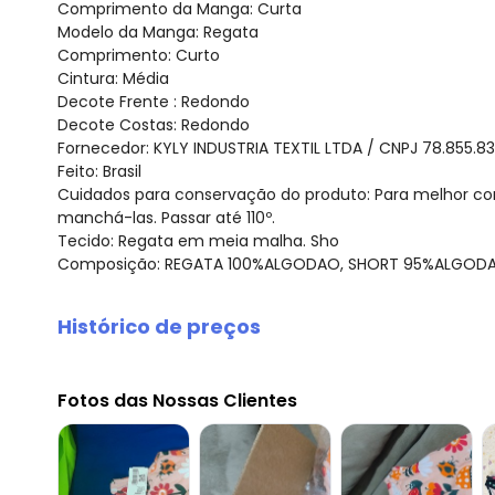
Comprimento da Manga: Curta
Modelo da Manga: Regata
Comprimento: Curto
Cintura: Média
Decote Frente : Redondo
Decote Costas: Redondo
Fornecedor: KYLY INDUSTRIA TEXTIL LTDA / CNPJ 78.855.8
Feito: Brasil
Cuidados para conservação do produto: Para melhor co
manchá-las. Passar até 110º.
Tecido: Regata em meia malha. Sho
Composição: REGATA 100%ALGODAO, SHORT 95%ALGOD
Histórico de preços
O preço apresentado abaixo é o menor oferecido em al
agosto/2026
Fotos das Nossas Clientes
julho/2026
junho/2026
maio/2026