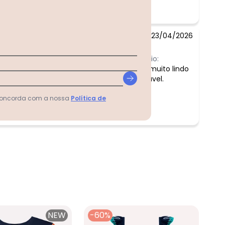
23/04/2026
Comentário:
Conjunto muito lindo
e confortável.
 concorda com a nossa
Política de
NEW
-60%
-