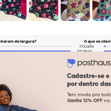
acharam da largura?
O que as cli
2
%
Curto
98
%
Bom
0
%
Longo