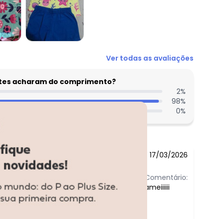
R$ 35,45
R$ 38,99
R$ 35,45
Ver todas as avaliações
entes acharam do comprimento?
2
%
98
%
0
%
17/03/2026
Comentário:
ameiiiiii