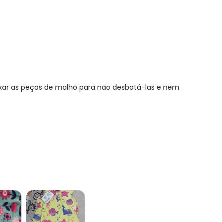
ixar as peças de molho para não desbotá-las e nem
R$ 31,9
R$ 28,36
R$ 28,36
R$ 28,36