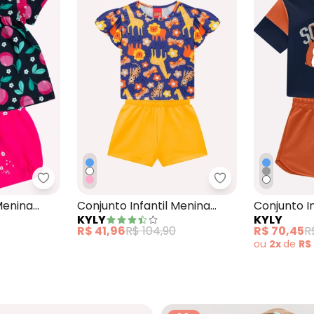
l Menina Flores Azul Marinho
Kyly - Conjunto Infantil Menina Limões Azul Marin
Kyly - Conjunto 
Menina
Conjunto Infantil Menina
Conjunto I
KYLY
KYLY
ho
com Ponto Concha Azul
Bichinhos 
R$ 41,96
R$ 104,90
R$ 70,45
R
ou
2x
de
R$