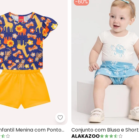
-60%
Kyly - Conjunto Infantil Menina
Duduka - Conjunto Bata Cereja Listras e Bermuda (Azul )
nfantil Menina com Ponto
Conjunto com Blusa e Short
ALAKAZOO
zul)
Estampado (Azul)