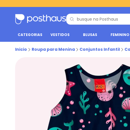
CATEGORIAS
VESTIDOS
BLUSAS
FEMININO
Inicio
Roupa para Menina
Conjuntos Infantil
Co