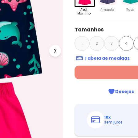
Azul
Amarelo
Rosa
Marinho
Tamanhos
1
2
3
4
Tabela de medidas
Desejos
10
x
sem juros