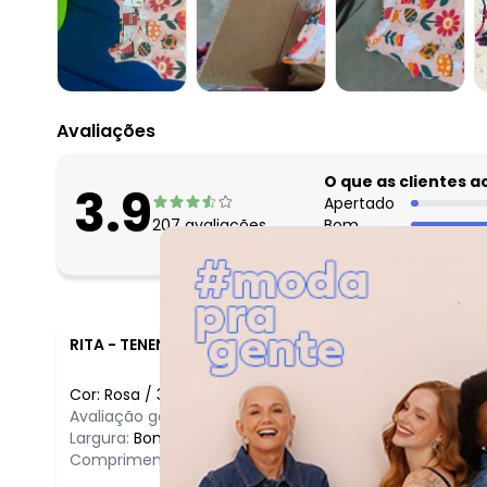
abril/2026
março/2026
fevereiro/2026
Avaliações
O que as clientes 
3.9
Apertado
207
avaliações
Bom
Folgado
RITA
-
TENENTE LAURENTINO CRUZ - RN
Cor:
Rosa
/
3
Avaliação geral do produto:
Ótimo
Largura:
Bom
Comprimento:
Bom