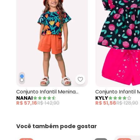
Nanai - Conjunto Infanti
Conjunto Infantil Menina
Conjunto Infantil 
NANAI
KYLY
Flores Azul Marinho
Limões Azul Marin
R$ 57,16
R$ 142,90
R$ 51,56
R$ 128,90
Você também pode gostar