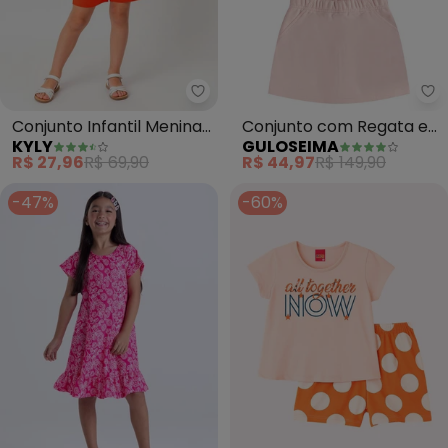
Kyly - Conjunto Infantil Menina
Gu
Conjunto Infantil Menina
Conjunto com Regata e
KYLY
GULOSEIMA
Coração (Rosa)
Short-Saia (Rosa)
R$ 27,96
R$ 69,90
R$ 44,97
R$ 149,90
-47%
-60%