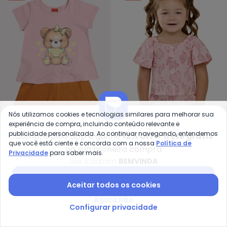
Nós utilizamos cookies e tecnologias similares para melhorar sua
experiência de compra, incluindo conteúdo relevante e
Kyly - Conjunto Infantil Menina 
El
publicidade personalizada. Ao continuar navegando, entendemos
Compre pelo app e ganhe
12% OFF + frete grátis
que você está ciente e concorda com a nossa
Política de
Conjunto Infantil Menina
Conjunto Infantil Menina
na sua primeira compra
Privacidade
para saber mais.
KYLY
ELIAN
Ursinho (Rosa)
Cactos (Rosa)
Use o cupom
BEMVINDA
R$ 38,20
R$ 84,90
R$ 44,95
R$ 99,90
Baixar app Posthaus
-60%
-60%
Aceitar todos os cookies
Agora não
Configurar privacidade