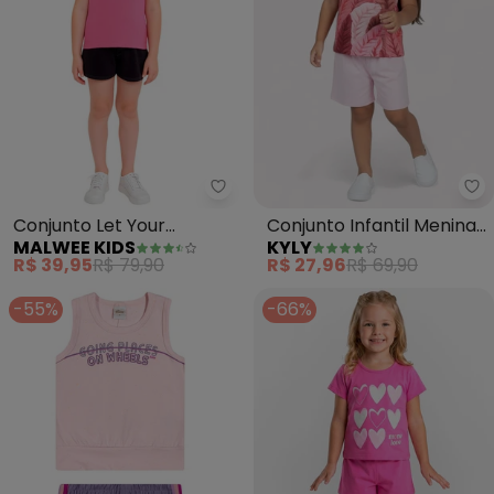
Malwee Kids - Conjunto Let You
Ky
Conjunto Let Your
Conjunto Infantil Menina
MALWEE KIDS
KYLY
Dreams Take Flight (Rosa
Estampado (Rosa)
R$ 39,95
R$ 79,90
R$ 27,96
R$ 69,90
Escuro)
-55%
-66%