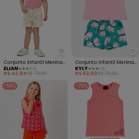
Elian - Conjunto Infantil Menina
Ky
Conjunto Infantil Menina
Conjunto Infantil Menina
ELIAN
KYLY
Flamingo (Rosa)
Borboletas (Rosa)
R$ 43,94
R$ 79,90
R$ 52,60
R$ 116,90
-59%
-70%