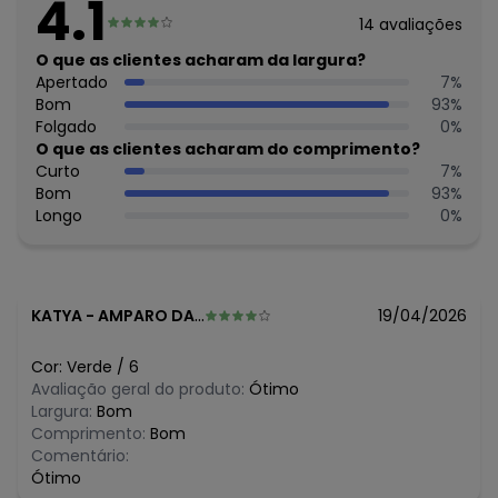
4.1
Comprimento: Curto
14
avaliações
Forro: Não
Cinto: Não acompanha
O que as clientes acharam da largura?
Cintura: Média
Apertado
7
%
Decote Frente : Redondo
Bom
93
%
Decote Costas: Redondo
Folgado
0
%
Fornecedor: KYLY INDUSTRIA TEXTIL LTDA / CNPJ
O que as clientes acharam do comprimento?
78.855.830/0001-98
Curto
7
%
Feito: Brasil
Bom
93
%
Cuidados para conservação do produto: Para melhor
Longo
0
%
conservação do produto, lavar à mão com sabão neutro.
Evite deixar as peças de molho para não desbotá-las e
nem manchá-las. Passar até 110º.
Tecido: Blusa em malha. Short em
KATYA
-
AMPARO DA SERRA - MG
19/04/2026
Composição: Blusa 100%Algodao, Short 99%Algodao
1%Elastano
Cor:
Verde
/
6
Histórico de preços
Avaliação geral do produto:
Ótimo
Largura:
Bom
O preço apresentado abaixo é o menor oferecido em
Comprimento:
Bom
algum dia do mês, para o menor tamanho disponível.
Comentário:
R$ 27,96
agosto/2026
Ótimo
R$ 27,96
julho/2026