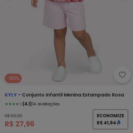
Kyly
-60%
KYLY
-
Conjunto Infantil Menina Estampado Rosa
(
4,1
)
14
avaliações
ECONOMIZE
R$ 69,90
R$ 27,96
R$ 41,94