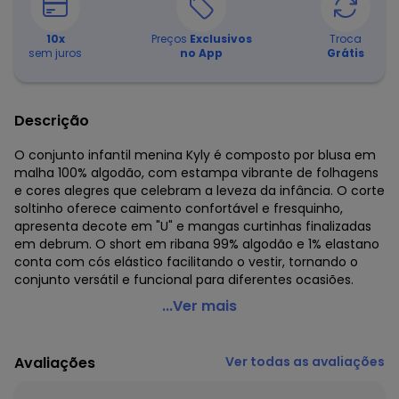
10
x
Preços
Exclusivos
Troca
sem juros
no App
Grátis
Descrição
O conjunto infantil menina Kyly é composto por blusa em
malha 100% algodão, com estampa vibrante de folhagens
e cores alegres que celebram a leveza da infância. O corte
soltinho oferece caimento confortável e fresquinho,
apresenta decote em "U" e mangas curtinhas finalizadas
em debrum. O short em ribana 99% algodão e 1% elastano
conta com cós elástico facilitando o vestir, tornando o
conjunto versátil e funcional para diferentes ocasiões.
Kyly - Conjunto Infantil Menina Estampado Rosa
...Ver mais
Código do produto: 8214091
Modelagem: Ampla
Avaliações
Ver todas as avaliações
Comprimento da Manga: Curta
Modelo da Manga: Regata