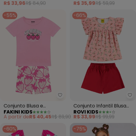
R$ 33,96
R$ 84,90
R$ 35,99
R$ 59,99
-55%
-66%
Fakini Kids - Conjunto Blusa e B
Ro
Conjunto Blusa e
Conjunto Infantil Blusa
FAKINI KIDS
ROVI KIDS
Bermuda Ciclista (Rosa)
com Shorts (Rosa)
A partir de
R$ 40,45
R$ 89,90
R$ 33,99
R$ 99,99
-60%
-75%