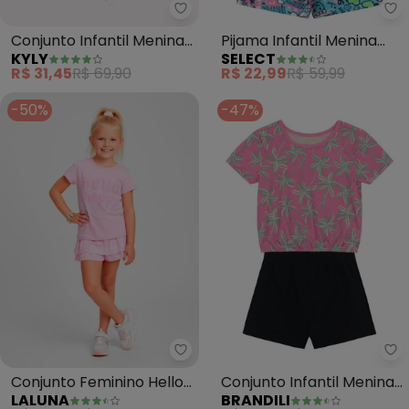
Kyly - Conjunto Infantil Menina
Se
Conjunto Infantil Menina
Pijama Infantil Menina
KYLY
SELECT
Passáro (Rosa)
Curto Algodão (Rosa)
R$ 31,45
R$ 69,90
R$ 22,99
R$ 59,99
-50%
-47%
Laluna - Conjunto Feminino Hel
Br
Conjunto Feminino Hello
Conjunto Infantil Menina
LALUNA
BRANDILI
Happy Flores(Rosa
de Morango (Rosa)