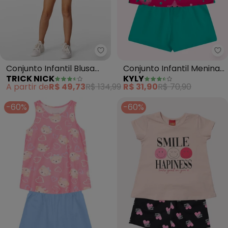
Trick Nick - Conjunto Infantil B
Ky
Conjunto Infantil Blusa
Conjunto Infantil Menina
TRICK NICK
KYLY
com Shorts (Rosa)
Estampa (Rosa)
A partir de
R$ 49,73
R$ 134,99
R$ 31,90
R$ 70,90
-60%
-60%