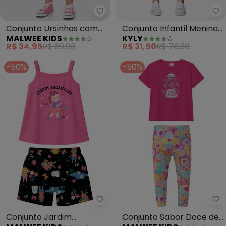
Malwee Kids - Conjunto Ursinho
Ky
Conjunto Ursinhos com
Conjunto Infantil Menina
MALWEE KIDS
KYLY
Glitter (Rosa)
em Algodão (Rosa)
R$ 34,95
R$ 69,90
R$ 31,90
R$ 70,90
-50%
-50%
Malwee Kids - Conjunto Jardim
Ma
Conjunto Jardim
Conjunto Sabor Doce de