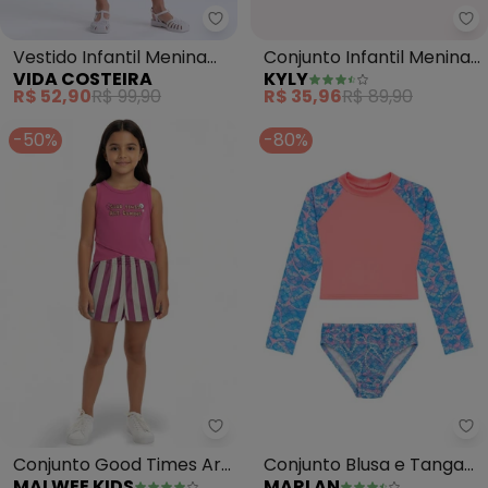
Vida Costeira - Vestido Infant
Ky
Vestido Infantil Menina
Conjunto Infantil Menina
VIDA COSTEIRA
KYLY
Estampa Babados (Rosa)
Estampado (Rosa)
R$ 52,90
R$ 99,90
R$ 35,96
R$ 89,90
-50%
-80%
Malwee Kids - Conjunto Good T
Ma
Conjunto Good Times Are
Conjunto Blusa e Tanga
MALWEE KIDS
MARLAN