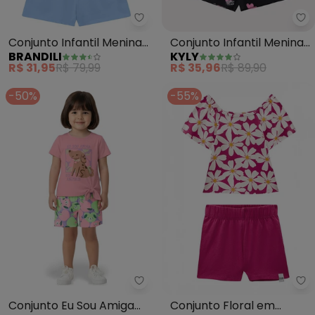
Brandili - Conjunto Infantil Men
Ky
Conjunto Infantil Menina
Conjunto Infantil Menina
BRANDILI
KYLY
de Ursinho (Rosa)
Smile (Rosa)
R$ 31,95
R$ 79,99
R$ 35,96
R$ 89,90
-50%
-55%
Malwee Kids - Conjunto Eu Sou 
Ma
Conjunto Eu Sou Amiga
Conjunto Floral em