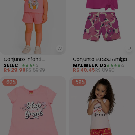
Select - Conjunto Infantil Femin
Ma
Conjunto Infantil
Conjunto Eu Sou Amiga
SELECT
MALWEE KIDS
Feminino (Rosa)
dos Animais (Rosa)
R$ 29,99
R$ 89,99
R$ 40,45
R$ 89,90
-60%
-59%