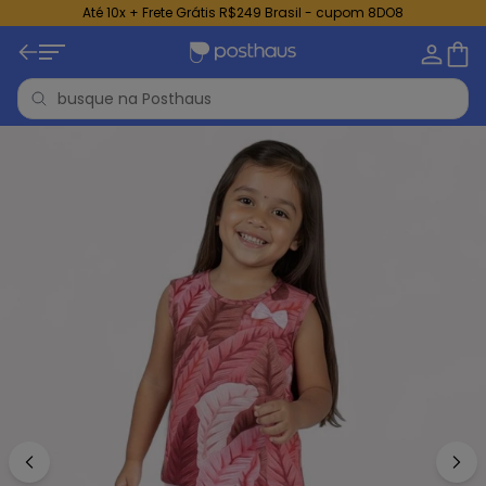
Até 10x + Frete Grátis R$249 Brasil - cupom 8DO8