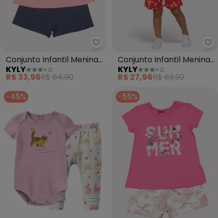
Kyly - Conjunto Infantil Menina 
Ky
Conjunto Infantil Menina
Conjunto Infantil Menina
KYLY
KYLY
Lettering (Rosa)
Lettering (Rosa)
R$ 33,96
R$ 84,90
R$ 27,96
R$ 69,90
-45%
-55%