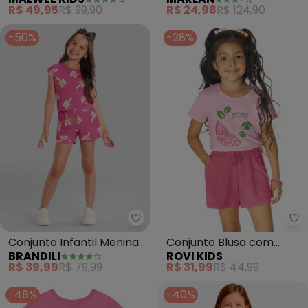
Coming (Rosa)
Proteção Uv (Rosa)
R$ 49,95
R$ 99,90
R$ 24,98
R$ 124,90
-50%
-28%
Brandili - Conjunto Infantil Men
Ro
Conjunto Infantil Menina
Conjunto Blusa com
BRANDILI
ROVI KIDS
de Coqueiros (Rosa)
Shorts (Rosa)
R$ 39,99
R$ 79,99
R$ 31,99
R$ 44,99
-48%
-40%