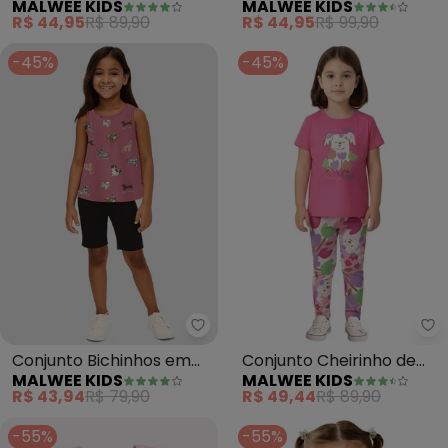
MALWEE KIDS
MALWEE KIDS
dos Animais (Rosa Claro)
Cotton (Rosa)
R$ 44,95
R$ 89,90
R$ 44,95
R$ 99,90
-45%
-45%
Malwee Kids - Conjunto Bichinh
Ma
Conjunto Bichinhos em
Conjunto Cheirinho de
MALWEE KIDS
MALWEE KIDS
Malha (Rosê)
Flor com Glitter (Rosa)
R$ 43,94
R$ 79,90
R$ 49,44
R$ 89,90
-55%
-55%