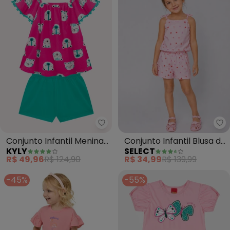
Kyly - Conjunto Infantil Menina
Se
Conjunto Infantil Menina
Conjunto Infantil Blusa de
KYLY
SELECT
em Algodão (Rosa)
Alça e Short (Rosa)
R$ 49,96
R$ 124,90
R$ 34,99
R$ 139,99
-45%
-55%