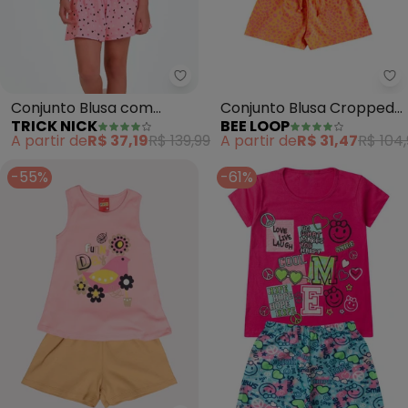
Trick Nick - Conjunto Blusa com
Be
Conjunto Blusa com
Conjunto Blusa Cropped
TRICK NICK
BEE LOOP
Shorts (Rosa)
e Short (Rosa)
A partir de
R$ 37,19
R$ 139,99
A partir de
R$ 31,47
R$ 104
-55%
-61%