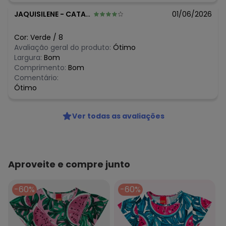
R$ 27,96
junho/2026
JAQUISILENE
-
CATANDUVA - SP
01/06/2026
R$ 27,96
maio/2026
R$ 27,96
abril/2026
R$ 27,96
março/2026
Cor:
Verde
/
8
N/D*
fevereiro/2026
Avaliação geral do produto:
Ótimo
Largura:
Bom
Comprimento:
Bom
Comentário:
Ótimo
Ver todas as avaliações
Aproveite e compre junto
-60%
-60%