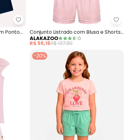
Looks Good On Me (Rosa)
Kyly - Conjunto Infantil Menina com Ponto Conch
Alakazoo 
om Ponto
Conjunto Listrado com Blusa e Shorts
ALAKAZOO
(Rosa)
R$ 55,16
R$ 137,90
-20%