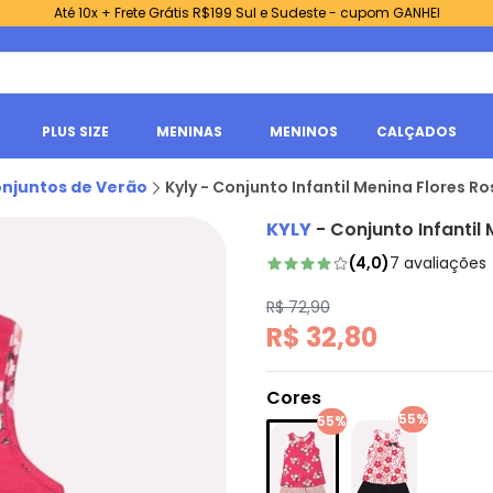
Até 10x + Frete Grátis R$199 Sul e Sudeste - cupom GANHEI
PLUS SIZE
MENINAS
MENINOS
CALÇADOS
njuntos de Verão
Kyly - Conjunto Infantil Menina Flores R
KYLY
-
Conjunto Infantil
(
4,0
)
7
avaliações
R$ 72,90
R$ 32,80
Cores
55%
55%