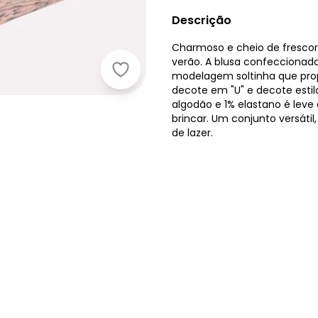
Descrição
Charmoso e cheio de frescor, 
verão. A blusa confeccionad
Kyly - Conjunto Infantil Menina Flor
modelagem soltinha que prop
decote em "U" e decote estil
algodão e 1% elastano é leve
brincar. Um conjunto versátil
de lazer.