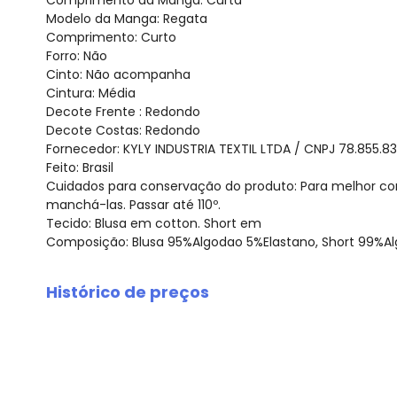
Comprimento da Manga: Curta
Modelo da Manga: Regata
Comprimento: Curto
Forro: Não
Cinto: Não acompanha
Cintura: Média
Decote Frente : Redondo
Decote Costas: Redondo
Fornecedor: KYLY INDUSTRIA TEXTIL LTDA / CNPJ 78.855.8
Feito: Brasil
Cuidados para conservação do produto: Para melhor co
manchá-las. Passar até 110º.
Tecido: Blusa em cotton. Short em
Composição: Blusa 95%Algodao 5%Elastano, Short 99%Al
Histórico de preços
O preço apresentado abaixo é o menor oferecido em al
agosto/2026
julho/2026
junho/2026