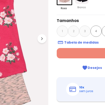
Branco
Rosa
Tamanhos
1
2
3
4
Tabela de medidas
Desejos
10
x
sem juros