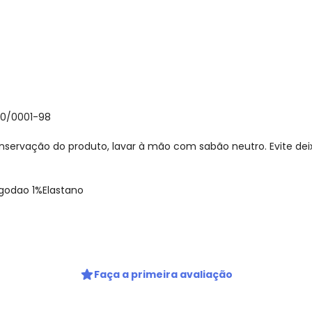
30/0001-98
nservação do produto, lavar à mão com sabão neutro. Evite de
godao 1%Elastano
gum dia do mês, para o menor tamanho disponível.
Faça a primeira avaliação