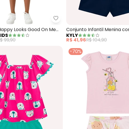
o Infantil Menina Estampado (Rosa)
Malwee Kids - Conjunto Happy 
Happy Looks Good On Me
Conjunto Infantil Menina c
IDS
KYLY
Concha (Rosa)
$ 99,90
R$ 41,96
R$ 104,90
-70%