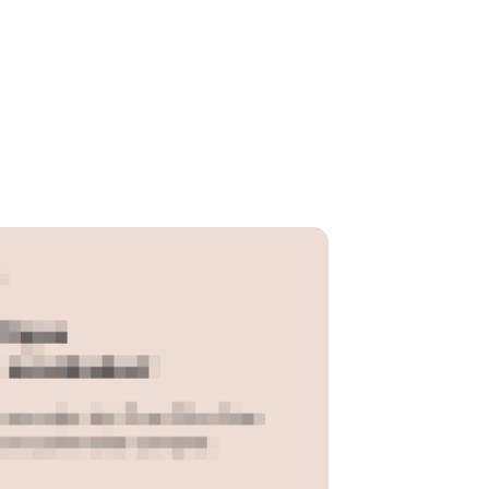
R$ 29,16
N/D*
N/D*
R$ 36,45