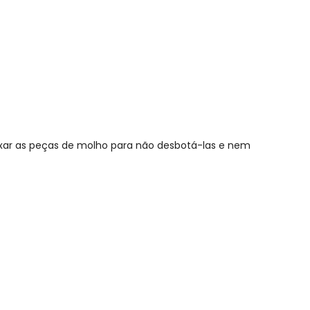
ixar as peças de molho para não desbotá-las e nem
N/D*
R$ 29,16
R$ 29,16