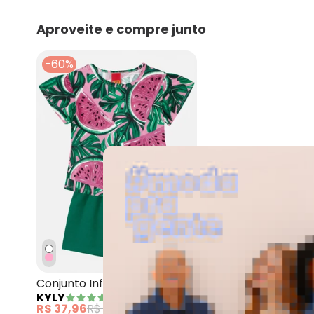
maio/2026
abril/2026
Aproveite e compre junto
março/2026
fevereiro/2026
-60%
Kyly - Conjunto Infantil
Conjunto Infantil Menina
KYLY
Melancia Rosa
R$ 37,96
R$ 94,90