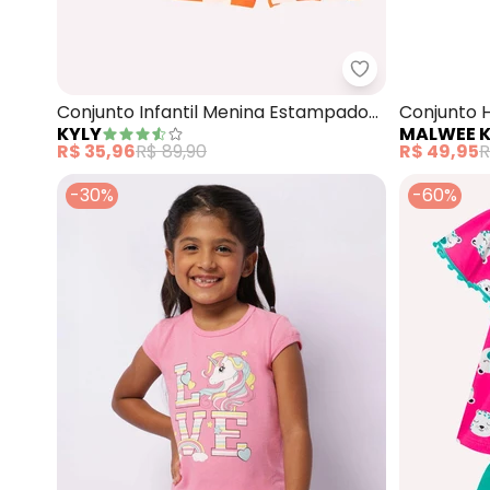
Kyly - Conjunt
Conjunto Infantil Menina Estampado
Conjunto 
KYLY
MALWEE K
(Rosa)
(Rosa)
R$ 35,96
R$ 89,90
R$ 49,95
R
-30%
-60%