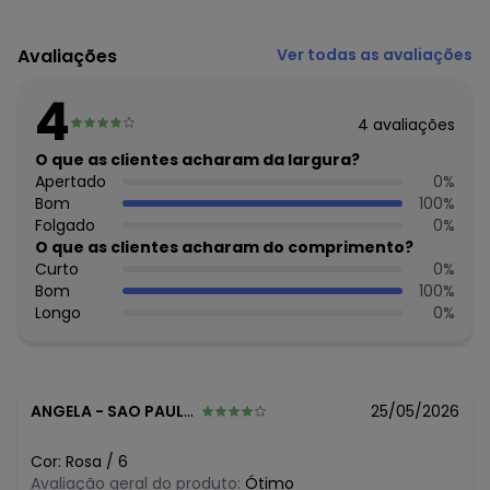
Código do produto: 8214520
Modelagem: Ampla
Avaliações
Ver todas as avaliações
Comprimento da Manga: Curta
Comprimento: Curto
4
Forro: Não
4
avaliações
Cinto: Não acompanha
Cintura: Média
O que as clientes acharam da largura?
Decote Frente : Redondo
Apertado
0
%
Decote Costas: Redondo
Bom
100
%
Fornecedor: KYLY INDUSTRIA TEXTIL LTDA / CNPJ
Folgado
0
%
78.855.830/0001-98
O que as clientes acharam do comprimento?
Feito: Brasil
Curto
0
%
Cuidados para conservação do produto: Para melhor
Bom
100
%
conservação do produto, lavar à mão com sabão neutro.
Longo
0
%
Evite deixar as peças de molho para não desbotá-las e
nem manchá-las. Passar até 110º.
Tecido: Blusa em cotton. Short em
Composição: Blusa 95%Algodao 5%Elastano, Short
ANGELA
-
SAO PAULO - SP
25/05/2026
100%Algodao
Histórico de preços
Cor:
Rosa
/
6
Avaliação geral do produto:
Ótimo