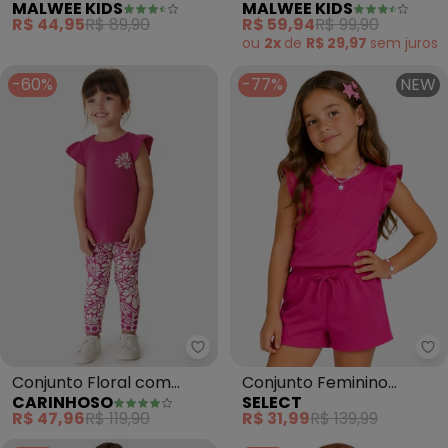
MALWEE KIDS
MALWEE KIDS
Amor (Rosa Escuro)
Bordado (Rosa Claro)
R$ 44,95
R$ 89,90
R$ 59,94
R$ 99,90
ou
2x
de
R$ 29,97
sem
juros
-60%
-77%
NEW
Carinhoso - Conjunto Floral com
Se
Conjunto Floral com
Conjunto Feminino
CARINHOSO
SELECT
Lantejoula (Rosa Escuro)
Infantil Blusa e Short
R$ 47,96
R$ 119,90
R$ 31,99
R$ 139,99
(Rosa)