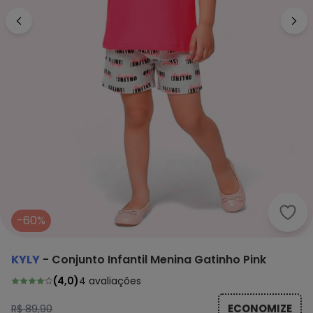
Kyly
-60%
KYLY
-
Conjunto Infantil Menina Gatinho Pink
(
4,0
)
4
avaliações
ECONOMIZE
R$ 89,90