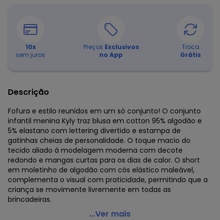
10
x
Preços
Exclusivos
Troca
sem juros
no App
Grátis
Descrição
Fofura e estilo reunidos em um só conjunto! O conjunto
infantil menina Kyly traz blusa em cotton 95% algodão e
5% elastano com lettering divertido e estampa de
gatinhas cheias de personalidade. O toque macio do
tecido aliado à modelagem moderna com decote
redondo e mangas curtas para os dias de calor. O short
em moletinho de algodão com cós elástico maleável,
complementa o visual com praticidade, permitindo que a
criança se movimente livremente em todas as
brincadeiras.
Kyly - Conjunto Infantil Menina Gatinho Pink
...Ver mais