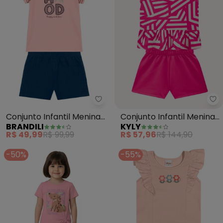
Brandili - Conjunto Infantil Meni
Ky
Conjunto Infantil Menina
Conjunto Infantil Menina
BRANDILI
KYLY
Brilhante (Rosa)
Formas Geométricas
R$ 49,99
R$ 99,99
R$ 57,96
R$ 144,90
(Rosa)
-50%
-55%