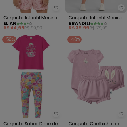
Elian - Conjunto Infantil Menina
Br
Conjunto Infantil Menina
Conjunto Infantil Menina
ELIAN
BRANDILI
Cactos (Rosa)
de Coqueiros (Rosa)
R$ 44,95
R$ 99,90
R$ 39,99
R$ 79,99
-50%
-40%
Malwee Kids - Conjunto Sabor 
Ma
Conjunto Sabor Doce de
Conjunto Coelhinho com