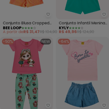
Bee Loop - Conjunto Blusa Crop
Ky
Conjunto Blusa Cropped
Conjunto Infantil Menina
BEE LOOP
KYLY
e Short (Rosa)
em Algodão (Rosa)
A partir de
R$ 31,47
R$ 104,90
R$ 49,96
R$ 124,90
-50%
NEW
-64%
Kyly - Conjunto Infantil Menina
Ro