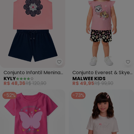
Kyly - Conjunto Infantil Menina 
Ma
Conjunto Infantil Menina
Conjunto Everest & Skye®
KYLY
MALWEE KIDS
Flor (Rosa)
(Rosa Claro)
R$ 48,36
R$ 120,90
R$ 49,95
R$ 99,90
-52%
-73%