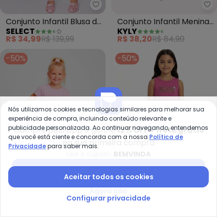
Select - Conjunto Infantil Blusa
Ky
Conjunto Infantil Blusa de
Conjunto Infantil Menina
SELECT
KYLY
Alça e Short (Rosa)
Ursinho (Rosa)
R$ 34,99
R$ 139,99
R$ 38,20
R$ 84,90
-50%
-50%
Nós utilizamos cookies e tecnologias similares para melhorar sua
experiência de compra, incluindo conteúdo relevante e
publicidade personalizada. Ao continuar navegando, entendemos
Compre pelo app e ganhe
12% OFF + frete grátis
que você está ciente e concorda com a nossa
Política de
na sua primeira compra
Privacidade
para saber mais.
Use o cupom
BEMVINDA
Baixar app Posthaus
Aceitar todos os cookies
Laluna - Conjunto Feminino Hel
Ma
Agora não
Configurar privacidade
Conjunto Feminino Hello
Conjunto Good Times Are
LALUNA
MALWEE KIDS
Happy Flores(Rosa
Coming (Rosa)