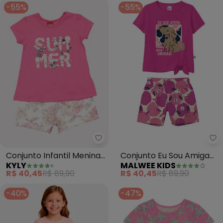
-55%
-55%
Kyly - Conjunto Infantil Menina 
Ma
Conjunto Infantil Menina
Conjunto Eu Sou Amiga
KYLY
MALWEE KIDS
Lettering (Rosa)
dos Animais (Rosa)
R$ 40,45
R$ 89,90
R$ 40,45
R$ 89,90
-40%
-47%