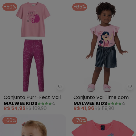
-50%
-65%
Malwee Kids - Conjunto Purr-Fe
Ma
Conjunto Purr-Fect Mail
Conjunto Vai Time com
MALWEE KIDS
MALWEE KIDS
em Malha (Rosa Claro)
Bordado (Rosa Claro)
R$ 54,95
R$ 109,90
R$ 41,96
R$ 119,90
-60%
-70%