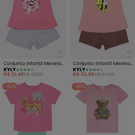
Kyly - Conjunto Infantil Menina 
Ky
Conjunto Infantil Menina
Conjunto Infantil Menina
KYLY
KYLY
Praia (Rosa)
Abelha (Rosa)
R$ 31,45
R$ 69,90
R$ 33,96
R$ 84,90
-40%
-50%