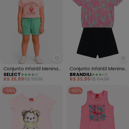
Select - Conjunto Infantil Meni
Br
Conjunto Infantil Menina
Conjunto Infantil Menina
SELECT
BRANDILI
Blusa com Shorts (Rosa)
de Morango (Rosa)
R$ 35,99
R$ 59,99
R$ 33,95
R$ 64,99
-55%
-60%