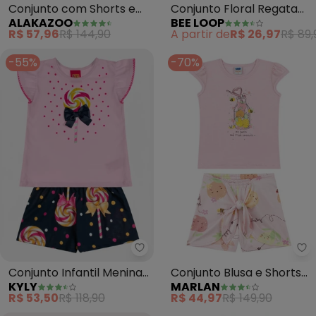
Conjunto com Shorts e
Conjunto Floral Regata
ALAKAZOO
BEE LOOP
Blusa (Rosa)
Cropped Short (Rosa)
R$ 57,96
R$ 144,90
A partir de
R$ 26,97
R$ 89,
-55%
-70%
Kyly - Conjunto Infantil Menina P
Ma
Conjunto Infantil Menina
Conjunto Blusa e Shorts
KYLY
MARLAN
Pirulito (Rosa)
Salada de Frutas (Rosa)
R$ 53,50
R$ 118,90
R$ 44,97
R$ 149,90