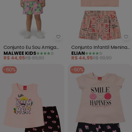
Malwee Kids - Conjunto Eu Sou 
El
Conjunto Eu Sou Amiga
Conjunto Infantil Menina
MALWEE KIDS
ELIAN
dos Animais (Rosa Claro)
Floral Babados (Rosa)
R$ 44,95
R$ 89,90
R$ 44,95
R$ 99,90
-60%
-60%