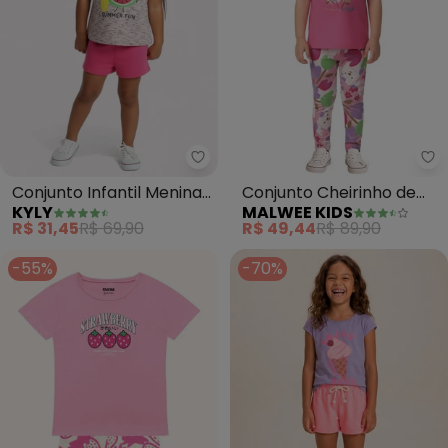
Kyly - Conjunto Infantil Menina
Ma
Conjunto Infantil Menina
Conjunto Cheirinho de
KYLY
MALWEE KIDS
Melancia (Rosa)
Flor com Glitter (Rosa)
R$ 31,45
R$ 69,90
R$ 49,44
R$ 89,90
-55%
-70%