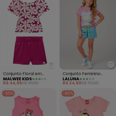
Malwee Kids - Conjunto Floral 
La
Conjunto Floral em
Conjunto Feminino
MALWEE KIDS
LALUNA
Cotton (Rosa)
Lemon Happiness (Rosa)
R$ 44,95
R$ 99,90
R$ 24,90
R$ 55,90
-55%
-60%