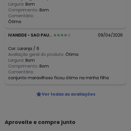
O preço apresentado abaixo é o menor oferecido em
Largura:
Bom
algum dia do mês, para o menor tamanho disponível.
Comprimento:
Bom
N/D*
agosto/2026
Comentário:
R$ 35,96
julho/2026
Ótimo
R$ 35,96
junho/2026
R$ 35,96
maio/2026
IVANEIDE
-
SAO PAULO - SP
09/04/2026
N/D*
abril/2026
R$ 35,96
março/2026
N/D*
fevereiro/2026
Cor:
Laranja
/
6
Avaliação geral do produto:
Ótimo
Largura:
Bom
Comprimento:
Bom
Comentário:
conjunto maravilhoso ficou ótimo na minha filha
Ver todas as avaliações
Aproveite e compre junto