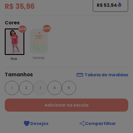
R$ 35,96
R$ 53,94
Cores
60%
60%
Laranja
Pink
Tamanhos
Tabela de medidas
1
2
3
4
6
Adicionar na sacola
Desejos
Compartilhar