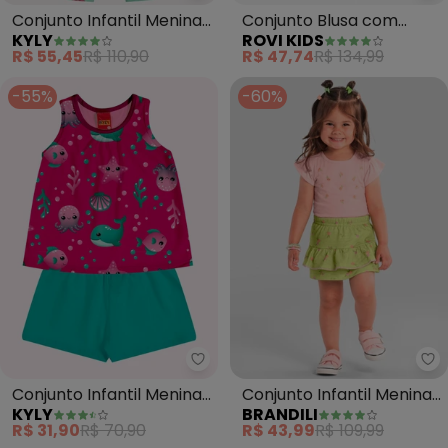
Conjunto Infantil Menina
Conjunto Blusa com
KYLY
ROVI KIDS
Estampa (Rosa)
Shorts Feminino (Rosa)
R$ 55,45
R$ 110,90
R$ 47,74
R$ 134,99
-55%
-60%
Kyly - Conjunto Infantil Menina
Br
Conjunto Infantil Menina
Conjunto Infantil Menina
KYLY
BRANDILI
Estampa (Rosa)
Florido (Rosa)
R$ 31,90
R$ 70,90
R$ 43,99
R$ 109,99