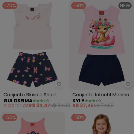
-70%
-50%
NEW
Guloseima - Conjunto Blusa e S
Ky
Conjunto Blusa e Short
Conjunto Infantil Menina
GULOSEIMA
KYLY
em Cotton (Rosa)
em Algodão (Rosa)
A partir de
R$ 34,47
R$ 114,90
R$ 37,45
R$ 74,90
-60%
-50%