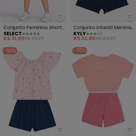
Select - Conjunto Feminino Sho
Ky
Conjunto Feminino Short
Conjunto Infantil Menina
SELECT
KYLY
e Blusa Estampada
Lettering (Rosa)
R$ 31,99
R$ 119,99
R$ 33,96
R$ 84,90
(Rosa)
-50%
-75%
Brandili - Conjunto Infantil Meni
Ca