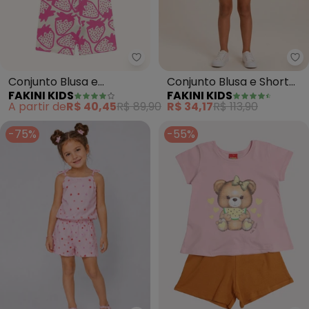
Fakini Kids - Conjunto Blusa e B
Fa
Conjunto Blusa e
Conjunto Blusa e Short
FAKINI KIDS
FAKINI KIDS
Bermuda Ciclista (Rosa)
(Rosa)
A partir de
R$ 40,45
R$ 89,90
R$ 34,17
R$ 113,90
-75%
-55%