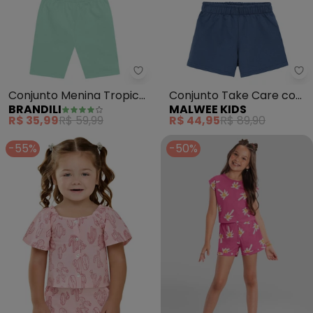
Brandili - Conjunto Menina Trop
Ma
Conjunto Menina Tropical
Conjunto Take Care com
BRANDILI
MALWEE KIDS
com Glitter (Rosa)
Ursinho (Rosa)
R$ 35,99
R$ 59,99
R$ 44,95
R$ 89,90
-55%
-50%