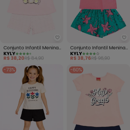
Kyly - Conjunto Infantil Menina 
Ky
Conjunto Infantil Menina
Conjunto Infantil Menina
KYLY
KYLY
Ursinho (Rosa)
Estampa (Rosa)
R$ 38,20
R$ 84,90
R$ 38,76
R$ 96,90
-73%
-60%