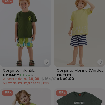
-60%
Up Baby - Conjunto Infantil Cam
Ou
Conjunto Infantil
Conjunto Menino (Verde
UP BABY
OUTLET
Camiseta e Short
Lima/Marinho)
A partir de
R$ 65,95
R$ 164,90
R$ 49,90
(Verde)
ou
2x
de
R$ 32,97
sem
juros
-55%
-55%