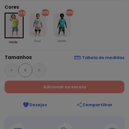
Cores
60%
60%
55%
Azul
Verde
Verde
Tamanhos
Tabela de medidas
4
6
8
Adicionar na sacola
Desejos
Compartilhar