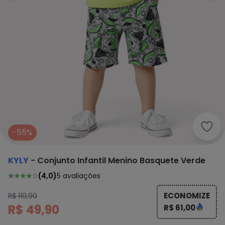
Kyly
-55%
KYLY
-
Conjunto Infantil Menino Basquete Verde
(
4,0
)
5
avaliações
ECONOMIZE
R$ 110,90
R$ 49,90
R$ 61,00