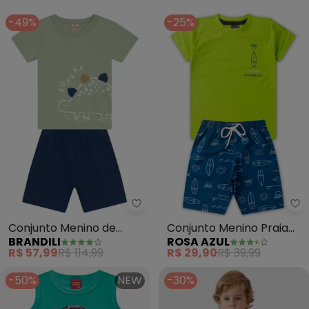
(Verde)
-49%
-25%
Brandili - Conjunto Menino de D
Ro
Conjunto Menino de
Conjunto Menino Praia
BRANDILI
ROSA AZUL
Dinossauro Interativo
Kangulu (Verde Lima)
R$ 57,99
R$ 114,99
R$ 29,90
R$ 39,99
(Verde)
-50%
NEW
-30%