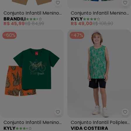
Brandili - Conjunto Infantil Men
Ky
Conjunto Infantil Menino
Conjunto Infantil Menino
BRANDILI
KYLY
de Surf (Verde)
Retroescavadeira
R$ 45,99
R$ 84,99
R$ 49,00
R$ 108,90
(Verde)
-60%
-47%
Kyly - Conjunto Infantil Menino 
Vi
Conjunto Infantil Menino
Conjunto Infantil Poliplex
KYLY
VIDA COSTEIRA
Bicicleta (Verde)
Folhas (Verde)