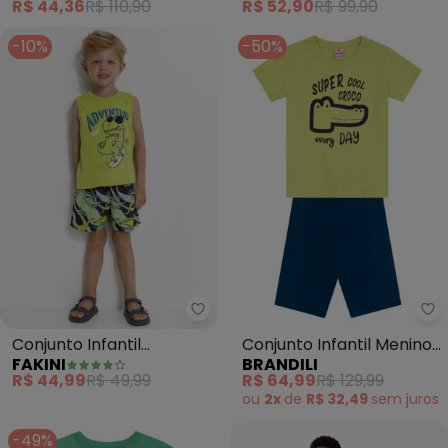
R$ 44,36
R$ 110,90
R$ 52,90
R$ 99,90
-10%
-50%
Fakini - Conjunto Infantil Adven
Br
Conjunto Infantil
Conjunto Infantil Menino
FAKINI
BRANDILI
Adventure (Verde)
de Jacaré (Verde)
R$ 44,99
R$ 49,99
R$ 64,99
R$ 129,99
ou
2x
de
R$ 32,49
sem
juros
-49%