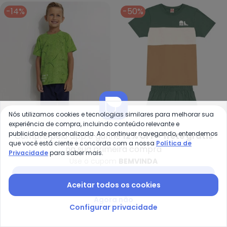
-14%
-50%
Nós utilizamos cookies e tecnologias similares para melhorar sua
experiência de compra, incluindo conteúdo relevante e
publicidade personalizada. Ao continuar navegando, entendemos
Compre pelo app e ganhe
12% OFF + frete grátis
que você está ciente e concorda com a nossa
Política de
na sua primeira compra
Fakini - Conjunto Infantil (Verde
Br
Privacidade
para saber mais.
Use o cupom
BEMVINDA
Conjunto Infantil (Verde)
Conjunto Infantil Menino
FAKINI
BRANDILI
de Skate (Verde)
Baixar app Posthaus
R$ 59,99
R$ 69,99
R$ 64,99
R$ 129,99
Aceitar todos os cookies
ou
2x
de
R$ 29,99
sem
juros
ou
2x
de
R$ 32,49
sem
juros
Agora não
Configurar privacidade
-68%
-60%