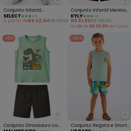
Select - Conjunto Infantil Cam
Ky
Conjunto Infantil
Conjunto Infantil Menino
SELECT
KYLY
Camiseta com Bermuda
Bordado (Verde)
A partir de
R$ 42,94
R$ 69,99
R$ 61,60
R$ 136,90
(Verde)
ou
2x
de
R$ 30,80
sem
juros
-15%
-60%
Malwee Kids - Conjunto Dinossa
Up
Conjunto Dinossauro com
Conjunto Regata e Short