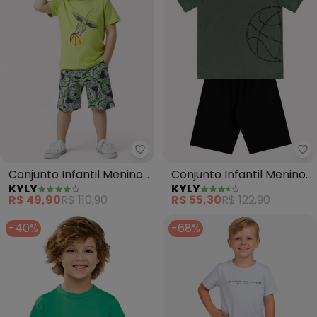
Kyly - Conjunto Infantil Menino
Ky
Conjunto Infantil Menino
Conjunto Infantil Menino
KYLY
KYLY
Basquete (Verde)
em Algodão (Verde)
R$ 49,90
R$ 110,90
R$ 55,30
R$ 122,90
-40%
-68%