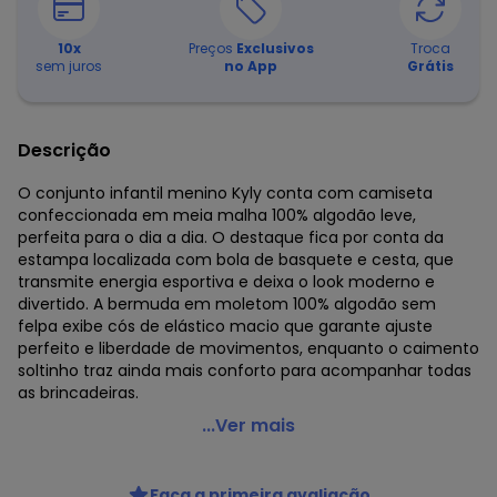
10
x
Preços
Exclusivos
Troca
sem juros
no App
Grátis
Descrição
O conjunto infantil menino Kyly conta com camiseta
confeccionada em meia malha 100% algodão leve,
perfeita para o dia a dia. O destaque fica por conta da
estampa localizada com bola de basquete e cesta, que
transmite energia esportiva e deixa o look moderno e
divertido. A bermuda em moletom 100% algodão sem
felpa exibe cós de elástico macio que garante ajuste
perfeito e liberdade de movimentos, enquanto o caimento
soltinho traz ainda mais conforto para acompanhar todas
as brincadeiras.
Kyly - Conjunto Infantil Menino Basquete Verde
...Ver mais
Código do produto: 8218323
Modelagem: Ampla
Faça a primeira avaliação