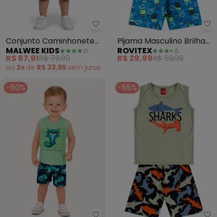
Malwee Kids - Conjunto Camin
Ro
Conjunto Caminhonete
Pijama Masculino Brilha
MALWEE KIDS
ROVITEX
em Malha (Verde)
no Escuro Kappes
R$ 67,91
R$ 79,90
R$ 29,99
R$ 59,99
(Verde)
ou
2x
de
R$ 33,95
sem
juros
-60%
-55%