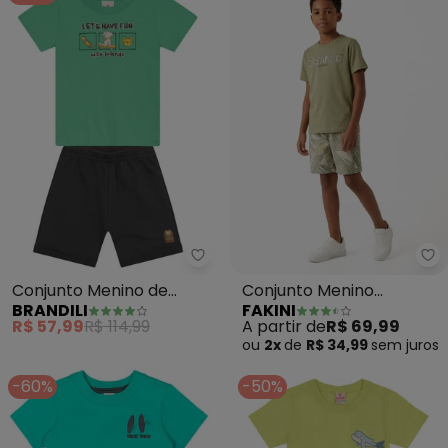
Brandili - Conjunto Menino de 
Fa
Conjunto Menino de
Conjunto Menino
BRANDILI
FAKINI
Cachorrinho em Puff
Camiseta e Bermuda
R$ 57,99
R$ 114,99
A partir de
R$ 69,99
(Verde)
(Verde)
ou
2x
de
R$ 34,99
sem
juros
-60%
-50%