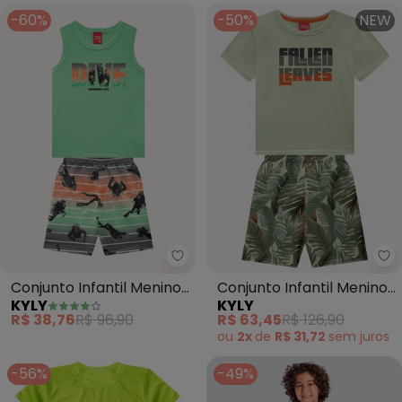
-60%
-50%
NEW
Kyly - Conjunto Infantil Menino 
Ky
Conjunto Infantil Menino
Conjunto Infantil Menino
KYLY
KYLY
Lettering (Verde)
Lettering (Verde)
R$ 38,76
R$ 96,90
R$ 63,45
R$ 126,90
ou
2x
de
R$ 31,72
sem
juros
-56%
-49%