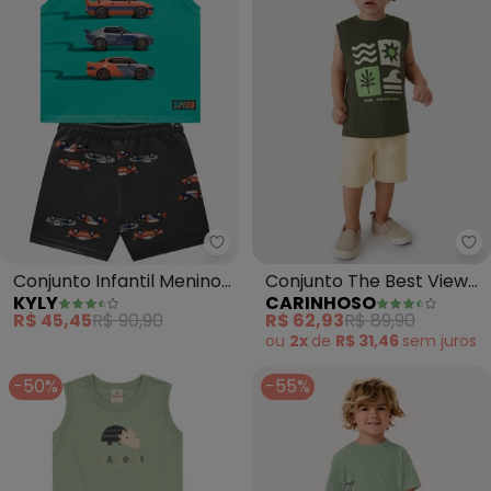
Kyly - Conjunto Infantil Menino
Ca
Conjunto Infantil Menino
Conjunto The Best View
KYLY
CARINHOSO
Carros (Verde)
Menino (Verde Musgo)
R$ 45,45
R$ 90,90
R$ 62,93
R$ 89,90
ou
2x
de
R$ 31,46
sem
juros
-50%
-55%