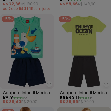
KYLY
KYLY
Bordado (Verde)
Lettering (Verde)
R$ 72,36
R$ 180,90
R$ 59,56
R$ 148,90
ou
2x
de
R$ 36,18
sem
juros
-55%
-50%
Kyly - Conjunto Infantil Menino
Br
Conjunto Infantil Menino
Conjunto Infantil Menino
KYLY
BRANDILI
Estampa (Verde)
em Puff (Verde)
R$ 36,40
R$ 80,90
R$ 39,99
R$ 79,99