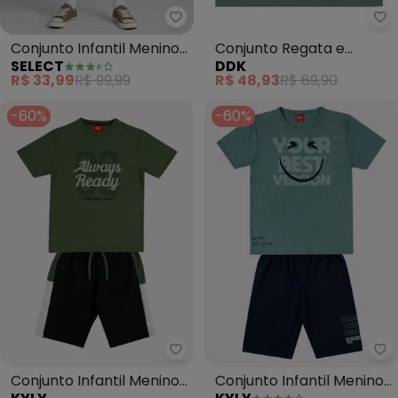
Select - Conjunto Infantil Menin
Dd
Conjunto Infantil Menino
Conjunto Regata e
SELECT
DDK
Brilha no Escuro (Verde)
Bermuda (Verde)
R$ 33,99
R$ 99,99
R$ 48,93
R$ 69,90
-60%
-60%
Kyly - Conjunto Infantil Menino
Ky
Conjunto Infantil Menino
Conjunto Infantil Menino