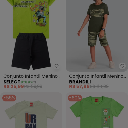
Select - Conjunto Infantil Meni
Br
Conjunto Infantil Menino
Conjunto Infantil Menino
SELECT
BRANDILI
Básico Curto (Verde)
(Verde)
R$ 25,99
R$ 59,99
R$ 57,99
R$ 114,99
-55%
-60%