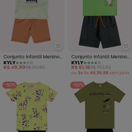
Kyly - Conjunto Infantil Menino 
Ky
Conjunto Infantil Menino
Conjunto Infantil Menino
KYLY
KYLY
Lettering (Verde)
Basquete (Verde)
R$ 49,90
R$ 110,90
R$ 61,16
R$ 152,90
ou
2x
de
R$ 30,58
sem
juros
-50%
-50%