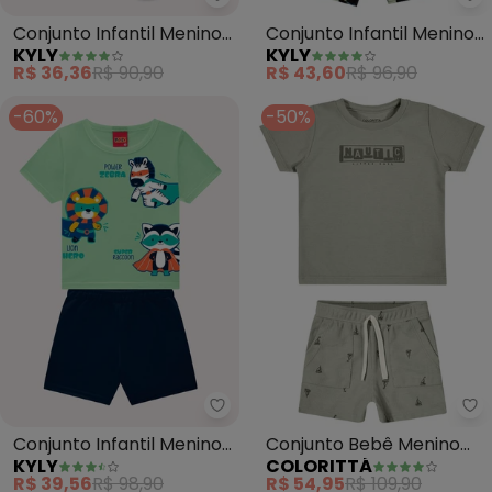
Kyly - Conjunto Infantil Menino
Ky
Conjunto Infantil Menino
Conjunto Infantil Menino
KYLY
KYLY
Axolote (Verde)
Tubarão (Verde)
R$ 36,36
R$ 90,90
R$ 43,60
R$ 96,90
-60%
-50%
Kyly - Conjunto Infantil Menino
Co
Conjunto Infantil Menino
Conjunto Bebê Menino
KYLY
COLORITTÁ
em Algodão (Verde)
Náutico Malha Tricô
R$ 39,56
R$ 98,90
R$ 54,95
R$ 109,90