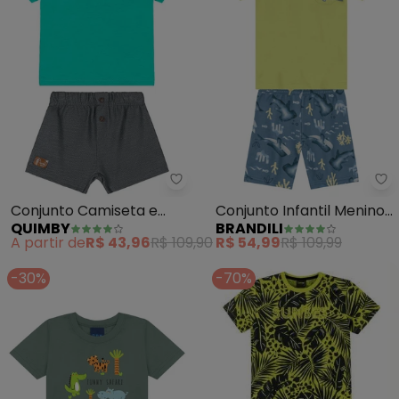
Quimby - Conjunto Camiseta e
Br
Conjunto Camiseta e
Conjunto Infantil Menino
QUIMBY
BRANDILI
Bermuda (Verde)
de Baleia (Verde)
A partir de
R$ 43,96
R$ 109,90
R$ 54,99
R$ 109,99
-30%
-70%