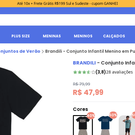
Até 10x + Frete Grátis R$199 Sul e Sudeste - cupom GANHEI
PLUS SIZE
MENINAS
MENINOS
CALÇADOS
njuntos de Verão
Brandili - Conjunto Infantil Menino em Pu
BRANDILI
-
Conjunto Infa
(
3,8
)
28
avaliações
R$ 79,99
R$ 47,99
Cores
50%
5
40%