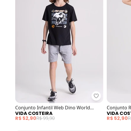
Vida Costeira -
Conjunto Infantil Web Dino World
Conjunto R
VIDA COSTEIRA
VIDA COS
(Preto)
(Bege)
R$ 52,90
R$ 99,90
R$ 52,90
R