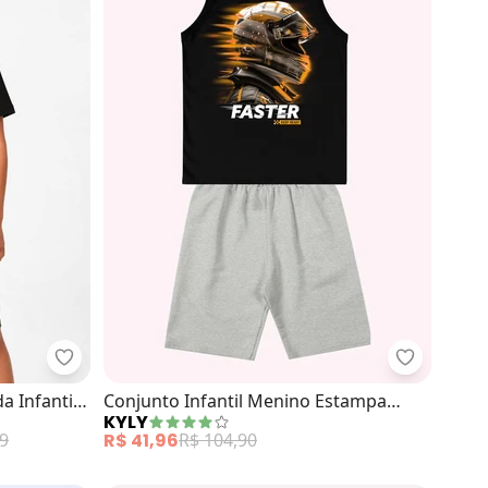
nfantil Skaterboard (Bege)
Trick Nick - Conjunto Camiseta e Bermuda Infantil (
Kyly - Con
 Infantil
Conjunto Infantil Menino Estampa
KYLY
(Preto)
9
R$ 41,96
R$ 104,90