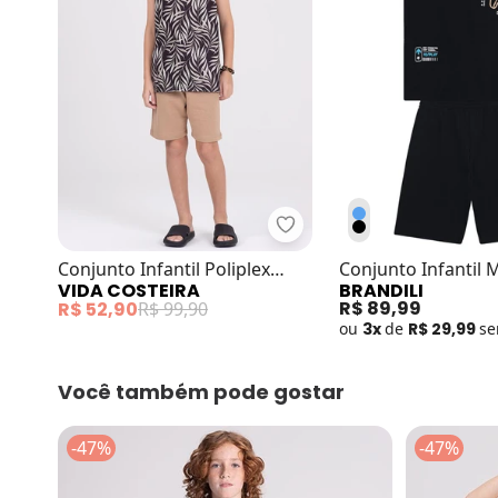
Vida Costeira - Conjunto I
Conjunto Infantil Poliplex
Conjunto Infantil
VIDA COSTEIRA
BRANDILI
Folhas Preto
Meia Malha Preto
R$ 89,99
R$ 52,90
R$ 99,90
ou
3x
de
R$ 29,99
s
Você também pode gostar
-47%
-47%