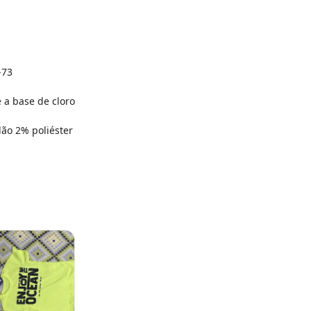
-73
 a base de cloro
ão 2% poliéster
 dia do mês, para o menor tamanho disponível.