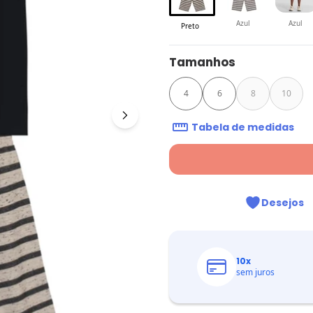
Azul
Azul
Preto
Tamanhos
4
6
8
10
Tabela de medidas
Desejos
10
x
sem juros