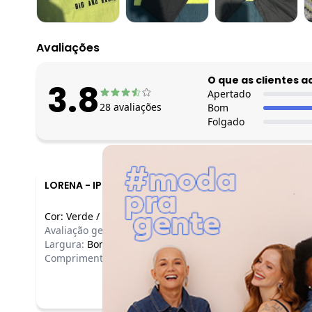
Avaliações
O que as clientes 
3.8
Apertado
28
avaliações
Bom
Folgado
LORENA
-
IPOJUCA - PE
Cor:
Verde
/
10
Avaliação geral do produto:
Ótimo
Largura:
Bom
Comprimento:
Longo