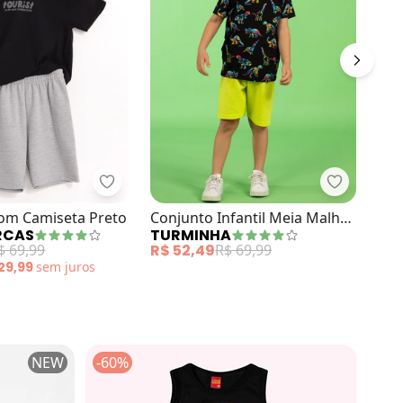
 Preto
njunto Regata Infantil Tricolor Preto
Multimarcas - Conjunto com Camiseta Pret
Turminha 
Con
om Camiseta Preto
Conjunto Infantil Meia Malha
BR
RCAS
TURMINHA
Ska
Moletom Preto
R$ 
$ 69,99
R$ 52,49
R$ 69,99
 29,99
sem
juros
NEW
-60%