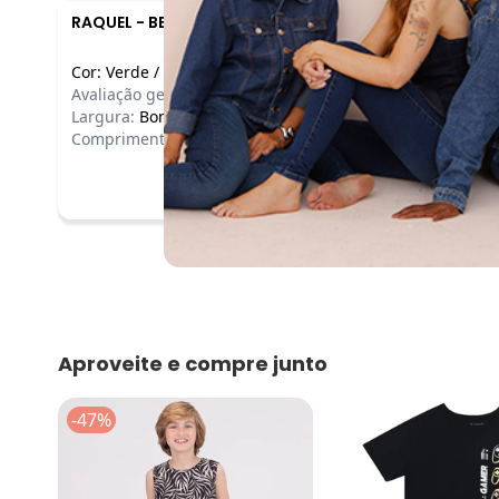
RAQUEL
-
BETIM - MG
Cor:
Verde
/
4
Avaliação geral do produto:
Bom
Largura:
Bom
Comprimento:
Bom
Aproveite e compre junto
-47%