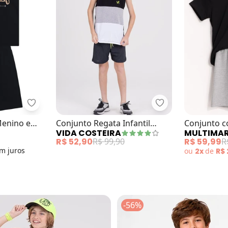
nfantil Poliplex Folhas Preto
Brandili - Conjunto Infantil Menino em Meia Malha
Vida Costeira - Co
 Menino em
Conjunto Regata Infantil
Conjunto c
VIDA COSTEIRA
MULTIMA
Tricolor Preto
R$ 52,90
R$ 99,90
R$ 59,99
R
em
juros
ou
2x
de
R$
-56%