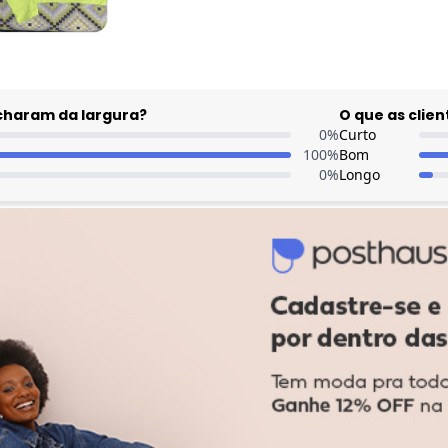
acharam da largura?
O que as cli
0
%
Curto
100
%
Bom
0
%
Longo