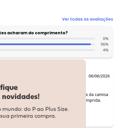
R$ 47,95
Ver todas as avaliações
entes acharam do comprimento?
0
%
96
%
4
%
06/06/2026
Comentário:
O conjunto é bonito estampa da camisa
texturizada, a bermuda é comprida.