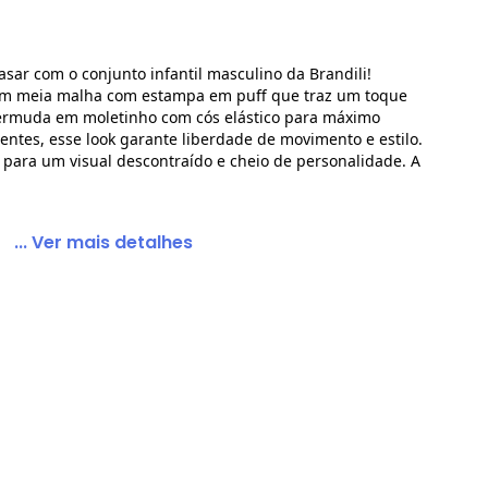
sar com o conjunto infantil masculino da Brandili!
m meia malha com estampa em puff que traz um toque
m Puff Preto
ermuda em moletinho com cós elástico para máximo
uentes, esse look garante liberdade de movimento e estilo.
para um visual descontraído e cheio de personalidade. A
... Ver mais detalhes