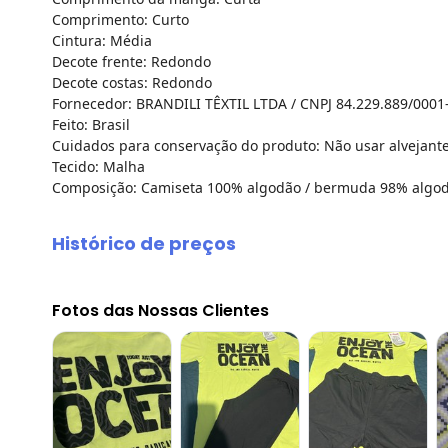
Comprimento: Curto
Cintura: Média
Decote frente: Redondo
Decote costas: Redondo
Fornecedor: BRANDILI TÊXTIL LTDA / CNPJ 84.229.889/0001
Feito: Brasil
Cuidados para conservação do produto: Não usar alvejante
Tecido: Malha
Composição: Camiseta 100% algodão / bermuda 98% algod
Histórico de preços
O preço apresentado abaixo é o menor oferecido em algum
agosto/2026
Fotos das Nossas Clientes
julho/2026
junho/2026
maio/2026
abril/2026
março/2026
fevereiro/2026