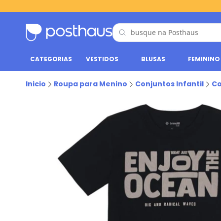
CATEGORIAS
VESTIDOS
BLUSAS
FEMININO
Inicio
Roupa para Menino
Conjuntos Infantil
Co