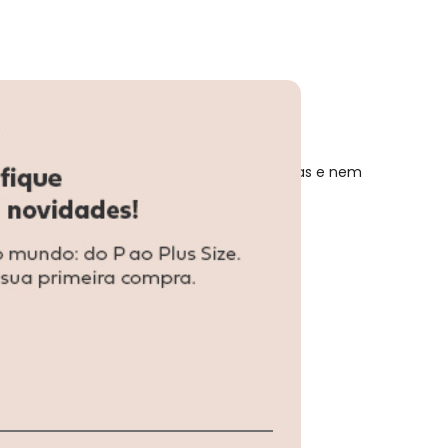
ixar as peças de molho para não desbotá-las e nem
R$ 37,3
R$ 33,16
R$ 33,16
R$ 33,16