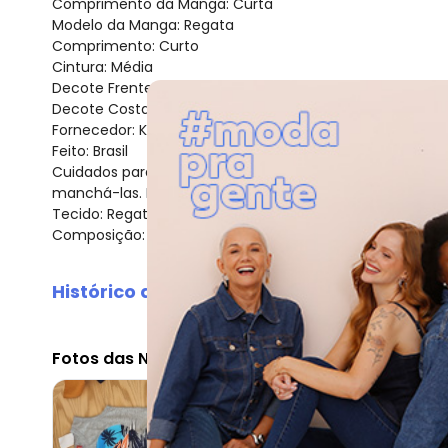
Comprimento da Manga: Curta
Modelo da Manga: Regata
Comprimento: Curto
Cintura: Média
Decote Frente : Redondo
Decote Costas: Redondo
Fornecedor: KYLY INDUSTRIA TEXTIL LTDA / CNPJ 78.855.8
Feito: Brasil
Cuidados para conservação do produto: Para melhor co
manchá-las. Passar até 110º.
Tecido: Regata em meia malha. Ber
Composição: 100%ALGODAO
Histórico de preços
O preço apresentado abaixo é o menor oferecido em al
agosto/2026
Fotos das Nossas Clientes
julho/2026
junho/2026
maio/2026