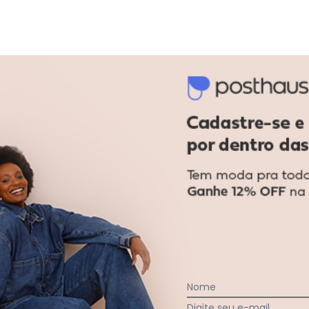
30/0001-98
nservação do produto, lavar à mão com sabão neutro. Evite de
gum dia do mês, para o menor tamanho disponível.
Nome
Digite seu e-mail