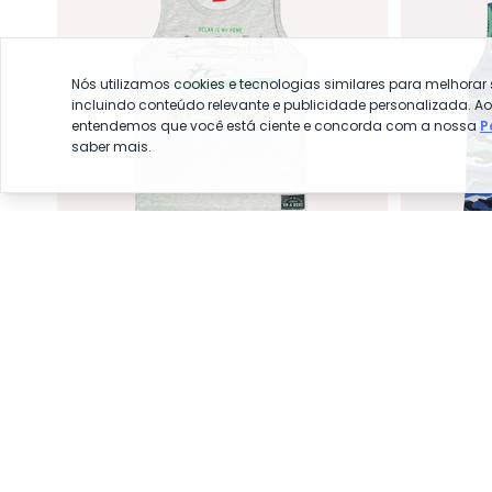
Nós utilizamos cookies e tecnologias similares para melhorar
incluindo conteúdo relevante e publicidade personalizada. A
entendemos que você está ciente e concorda com a nossa
P
saber mais.
Kyly - Conjunto
Conjunto Infantil Menino Estampa
Conjunto I
KYLY
KYLY
(Cinza)
(Cinza)
R$ 47,20
R$ 104,90
R$ 39,96
R