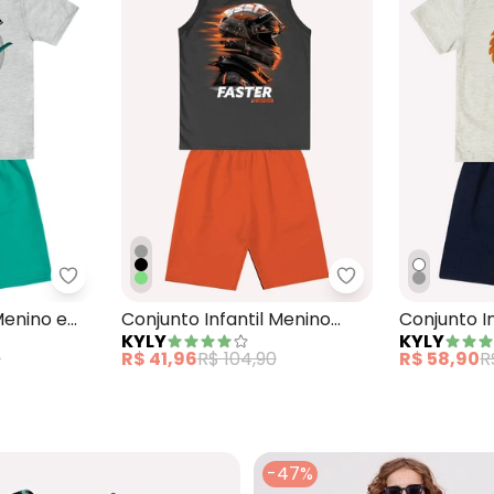
 Menino em Algodão Cinza
Kyly - Conjunto Infantil Menino em Algodão Cinza
Kyly - Conjunto 
 Menino em
Conjunto Infantil Menino
Conjunto I
KYLY
KYLY
Estampa Cinza
Bordado C
0
R$ 41,96
R$ 104,90
R$ 58,90
R
-47%