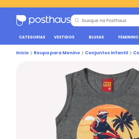
CATEGORIAS
VESTIDOS
BLUSAS
FEMININO
Inicio
Roupa para Menino
Conjuntos Infantil
Co