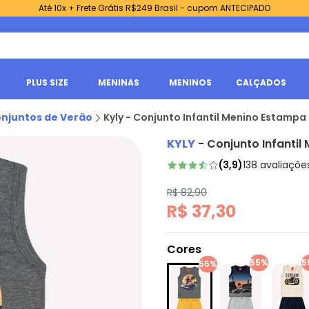
Até 10x + Frete Grátis R$249 Brasil - cupom ANTECIPADO
PLUS SIZE
MENINAS
MENINOS
CALÇADOS
njuntos de Verão
Kyly - Conjunto Infantil Menino Estampa
KYLY
-
Conjunto Infantil
(
3,9
)
138
avaliaçõe
R$ 82,90
R$ 37,30
Cores
55%
5
55%