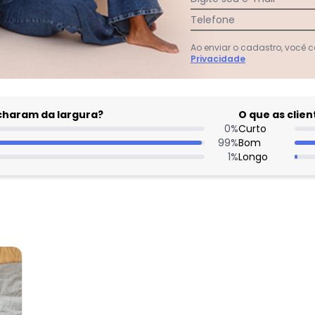
Telefone
Ao enviar o cadastro, você
Privacidade
acharam da largura?
O que as cli
0
%
Curto
99
%
Bom
1
%
Longo