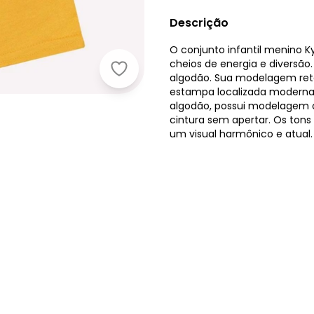
Descrição
O conjunto infantil menino 
cheios de energia e diversã
Kyly - Conjunto Infantil Menino Es
algodão. Sua modelagem reta
estampa localizada moderna
algodão, possui modelagem c
cintura sem apertar. Os ton
um visual harmônico e atual.