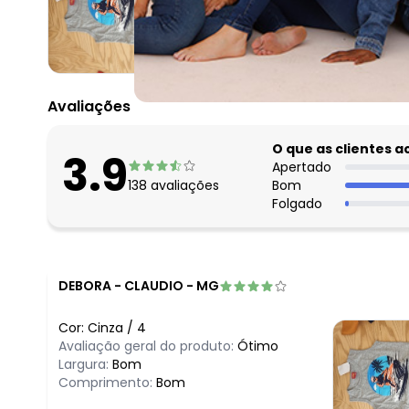
abril/2026
março/2026
fevereiro/2026
Avaliações
O que as clientes 
3.9
Apertado
138
avaliações
Bom
Folgado
DEBORA
-
CLAUDIO - MG
Cor:
Cinza
/
4
Avaliação geral do produto:
Ótimo
Largura:
Bom
Comprimento:
Bom