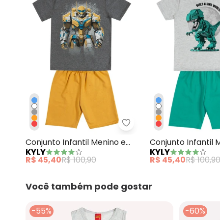
Kyly - Conjunto Infantil
Conjunto Infantil Menino em
Conjunto Infantil
KYLY
KYLY
Algodão Cinza
Algodão Cinza
R$ 45,40
R$ 100,90
R$ 45,40
R$ 100,9
Você também pode gostar
-55%
-60%