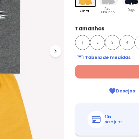
Azul
Bege
Cinza
Marinho
Tamanhos
1
2
3
4
Tabela de medidas
Desejos
10
x
sem juros