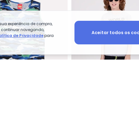
 sua experiência de compra,
o continuar navegando,
Aceitar todos os co
olítica de Privacidade
para
 Infantil Menino Estampa (Cinza)
Kyly - Conjunto Infantil Menino L
nfantil Menino Lettering
Conjunto Infantil World Cla
VIDA COSTEIRA
$ 99,90
R$ 52,90
R$ 99,90