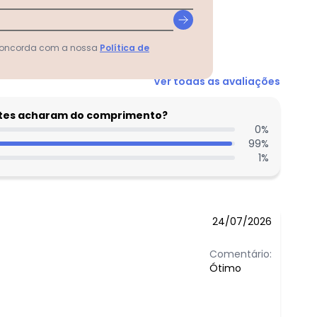
R$ 45,59
R$ 37,3
R$ 43,1
 concorda com a nossa
Política de
Ver todas as avaliações
entes acharam do comprimento?
0
%
99
%
1
%
24/07/2026
Comentário:
Ótimo