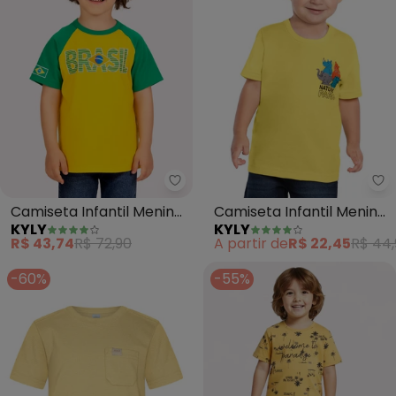
Kyly - Camiseta Infantil Menin
Ky
Camiseta Infantil Menino
Camiseta Infantil Menino
KYLY
KYLY
Copa do Mundo
Bichinhos (Amarelo)
R$ 43,74
R$ 72,90
A partir de
R$ 22,45
R$ 44,
(Amarelo)
-60%
-55%