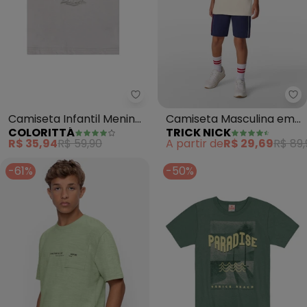
Colorittá - Camiseta Infantil Me
Tr
Camiseta Infantil Menino
Camiseta Masculina em
COLORITTÁ
TRICK NICK
Veleiro (Cinza)
Meia Malha (Bege)
R$ 35,94
R$ 59,90
A partir de
R$ 29,69
R$ 89,
-61%
-50%