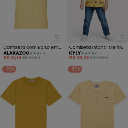
Alakazoo - Camiseta com Bolso
Camiseta com Bolso em
Camiseta Infantil Menino
ALAKAZOO
KYLY
Malha Texturizada
Lettering (Amarelo)
R$ 31,16
R$ 77,90
R$ 28,30
R$ 62,90
(Amarelo)
-70%
-60%