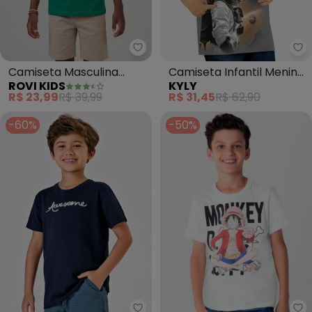
Rovi Kids - Camiseta Masculina I
Ky
Camiseta Masculina
Camiseta Infantil Menino
ROVI KIDS
KYLY
Infantil Brasil (Verde)
Astronauta (Cinza)
R$ 23,99
R$ 39,99
R$ 31,45
R$ 62,90
-60%
-50%