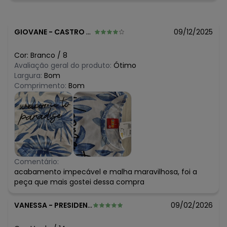
R$ 25,16
março/2026
R$ 31,45
fevereiro/2026
GIOVANE
-
CASTRO - PR
09/12/2025
Cor:
Branco
/
8
Avaliação geral do produto:
Ótimo
Largura:
Bom
Comprimento:
Bom
Comentário:
acabamento impecável e malha maravilhosa, foi a
peça que mais gostei dessa compra
VANESSA
-
PRESIDENTE PRUDENTE - SP
09/02/2026