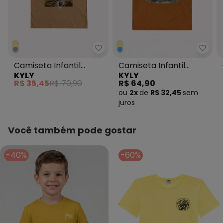
Kyly - Camiseta Infantil Menin
Kyly 
Camiseta Infantil
Camiseta Infantil
KYLY
KYLY
Menino Estampa
Menino Dinossauro
R$ 35,45
R$ 70,90
R$ 64,90
Amarelo
Amarelo
ou
2x
de
R$ 32,45
sem
juros
Você também pode gostar
-40%
-60%