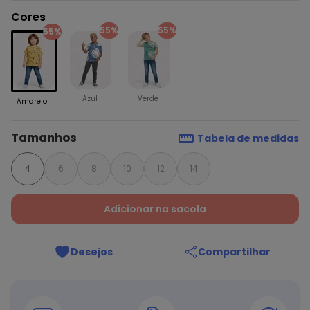
Cores
55%
55%
55%
Azul
Verde
Amarelo
Tamanhos
Tabela de medidas
4
6
8
10
12
14
Adicionar na sacola
Desejos
Compartilhar