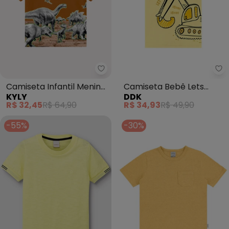
Kyly - Camiseta Infantil Menin
Camiseta Infantil Menino
Camiseta Bebê Lets
KYLY
DDK
Dinossauro (Amarelo)
Work (Amarelo)
R$ 32,45
R$ 64,90
R$ 34,93
R$ 49,90
-55%
-30%