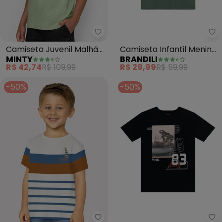
Minty - Camiseta Juvenil Malhã
Br
Camiseta Juvenil Malhão
Camiseta Infantil Menino
MINTY
BRANDILI
Flamê Masculina (Verde)
de Surf (Verde)
R$ 42,74
R$ 109,99
R$ 29,99
R$ 59,99
-50%
-50%