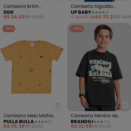
Camiseta Brkln
Camiseta Algodão
DDK
UP BABY
Basketball Club 23
Infantil (Amarelo)
R$ 34,93
R$ 49,90
A partir de
R$ 33,21
R$ 94,
(Amarelo)
-51%
-49%
Pulla Bulla - Camiseta Meia Ma
Br
Camiseta Meia Malha
Camiseta Menino de
PULLA BULLA
BRANDILI
(Amarelo)
Dinossauro em Malha
R$ 45,38
R$ 92,62
R$ 32,99
R$ 64,99
(Cinza)