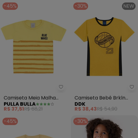
-45%
-30%
NEW
Pulla Bulla - Camiseta Meia Ma
Camiseta Meia Malha
Camiseta Bebê Brkln
PULLA BULLA
DDK
(Amarelo)
Basketball Club 23
R$ 37,51
R$ 68,21
R$ 38,43
R$ 54,90
(Amarelo)
-45%
-30%