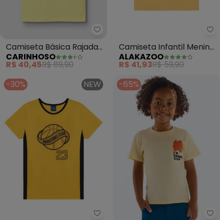
Carinhoso - Camiseta Básica R
Al
Camiseta Básica Rajada
Camiseta Infantil Menino
CARINHOSO
ALAKAZOO
Menino (Amarelo)
em Malha (Amarelo)
R$ 40,45
R$ 89,90
R$ 41,93
R$ 59,90
-30%
NEW
-65%
Ddk - Camiseta Brkln 
Up