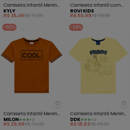
Camiseta Infantil Menino
Camiseta Infantil com
KYLY
ROVI KIDS
Estampa (Amarelo)
Estampa (Amarelo)
R$ 35,45
R$ 70,90
R$ 50,98
R$ 59,99
-60%
-59%
Milon - Camiseta Infantil Men
Dd
Camiseta Infantil Menino
Camiseta Infantil Menino
MILON
DDK
Estampa (Marrom)
(Amarelo)
R$ 29,96
R$ 74,90
R$ 18,63
R$ 45,90