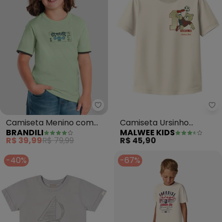
Brandili - Camiseta Menino com
Ma
Camiseta Menino com
Camiseta Ursinho
BRANDILI
MALWEE KIDS
Aplique de Skate (Verde)
Jogador (Off White)
R$ 39,99
R$ 79,99
R$ 45,90
-40%
-67%