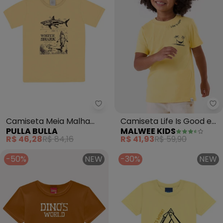
Pulla Bulla - Camiseta Meia Ma
Ma
Camiseta Meia Malha
Camiseta Life Is Good em
PULLA BULLA
MALWEE KIDS
(Amarelo)
Malha (Amarelo)
R$ 46,28
R$ 84,16
R$ 41,93
R$ 59,90
-50%
NEW
-30%
NEW