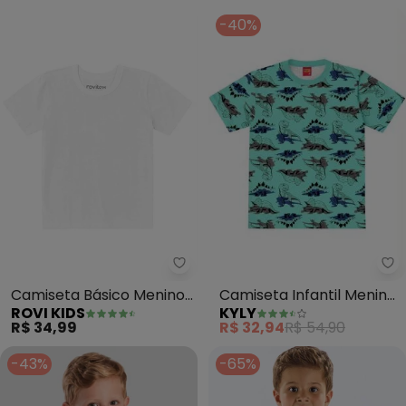
-40%
Ky
Rovi Kids - Camiseta Básico Me
Camiseta Infantil Menino
Camiseta Básico Menino
KYLY
ROVI KIDS
(Verde)
(Branco)
R$ 32,94
R$ 54,90
R$ 34,99
-43%
-65%