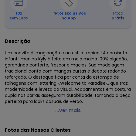
10
x
Preços
Exclusivos
Troca
sem juros
no App
Grátis
Descrição
Um convite à imaginação e ao estilo tropical! A camiseta
infantil menino Kyly é feita em meia malha 100% algodão,
garantindo conforto, frescor e maciez. Sua modelagem
tradicional conta com mangas curtas e decote redondo
reforçado. O destaque fica por conta da estampa de
folhagens com lettering ¿Welcome to Paradise¿, que traz
modernidade e leveza ao visual. Acabamentos em costura
dupla nas barras asseguram durabilidade, tornando a peça
perfeita para looks casuais de verão.
Kyly - Camiseta Infantil Menino Lettering Amarelo
...Ver mais
Código do produto: 8219432
Modelagem: Ampla
Fotos das Nossas Clientes
Comprimento da manga: Curta