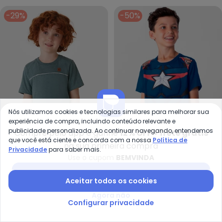
-29%
-50%
Nós utilizamos cookies e tecnologias similares para melhorar sua
experiência de compra, incluindo conteúdo relevante e
publicidade personalizada. Ao continuar navegando, entendemos
Compre pelo app e ganhe
12% OFF + frete grátis
que você está ciente e concorda com a nossa
Política de
na sua primeira compra
Carinhoso - Camiseta em Malha
Privacidade
para saber mais.
Use o cupom
BEMVINDA
Camiseta em Malha com
Camiseta Marvel
CARINHOSO
BRANDILI
Baixar app Posthaus
Filete (Verde Petróleo)
Avengers Infantil Menino
R$ 48,93
R$ 69,90
R$ 49,99
R$ 99,99
Aceitar todos os cookies
(Azul)
Agora não
-50%
-50%
Configurar privacidade