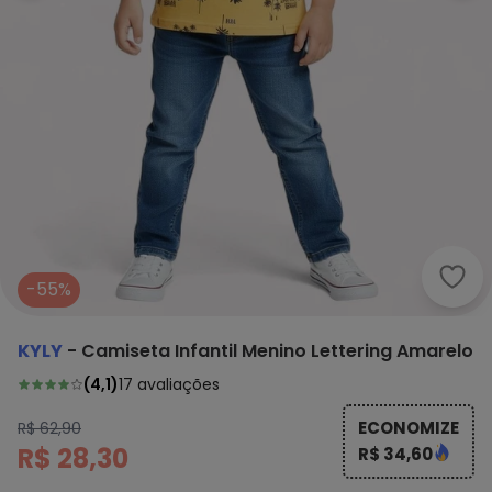
-55%
KYLY
-
Camiseta Infantil Menino Lettering Amarelo
(
4,1
)
17
avaliações
ECONOMIZE
R$ 62,90
R$ 28,30
R$ 34,60