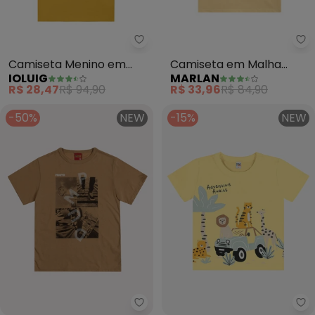
Ioluig - Camiseta Menino em M
Ma
Camiseta Menino em
Camiseta em Malha
IOLUIG
MARLAN
Meia Malha Penteada
Maquinetada Espanha
R$ 28,47
R$ 94,90
R$ 33,96
R$ 84,90
(Amarelo)
(Amarelo)
-50%
NEW
-15%
NEW
Kyly - Camiseta Infantil Menin
Ro