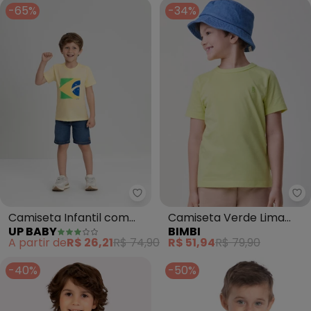
-65%
-34%
Up Baby - Camiseta Infantil co
Bi
Camiseta Infantil com
Camiseta Verde Lima
UP BABY
BIMBI
Bandeira Brasil Amarelo
Básica (Amarelo)
A partir de
R$ 26,21
R$ 74,90
R$ 51,94
R$ 79,90
-40%
-50%