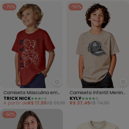
-70%
-50%
Trick Nick - Camiseta Masculin
Ky
Camiseta Masculina em
Camiseta Infantil Menino
TRICK NICK
KYLY
Cotton Leve (Laranja)
Estampa (Bege)
A partir de
R$ 17,55
R$ 59,99
R$ 37,45
R$ 74,90
-50%