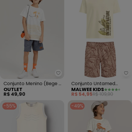
Outlet - Conjunto Menino (Beg
Ma
Conjunto Menino (Bege /
Conjunto Untamed
OUTLET
MALWEE KIDS
Chumbo)
Nature (Off White)
R$ 49,90
R$ 54,95
R$ 109,90
-55%
-49%