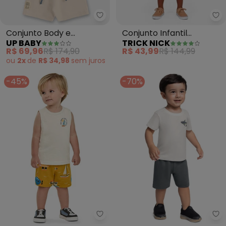
Up Baby - Conjunto Body e Be
Tr
Conjunto Body e
Conjunto Infantil
UP BABY
TRICK NICK
Bermuda Bebê Menino
Camiseta e Bermuda
R$ 69,96
R$ 174,90
R$ 43,99
R$ 144,99
(Bege)
(Bege)
ou
2x
de
R$ 34,98
sem
juros
-45%
-70%
Elian - Conjunto Infantil Menino
Be