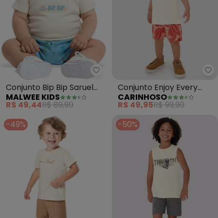
Malwee Kids - Conjunto Bip Bip 
Ca
Conjunto Bip Bip Saruel
Conjunto Enjoy Every
MALWEE KIDS
CARINHOSO
(Off White)
Moment Menino (Off
R$ 49,44
R$ 89,90
R$ 49,95
R$ 99,90
White)
-49%
-50%