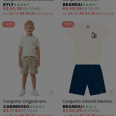
KYLY
BRANDILI
Skate (Bege)
Oversized de Surf
R$ 60,36
R$ 150,90
R$ 69,99
R$ 139,99
(Natural)
ou
2x
de
R$ 30,18
sem
juros
ou
2x
de
R$ 34,99
sem
juros
-40%
-50%
Carinhoso - Conjunto Original 
Br
Conjunto Original em
Conjunto Infantil Menino
CARINHOSO
BRANDILI
Malha (Areia)
de Girafa (Bege)
R$ 71,94
R$ 119,90
R$ 69,99
R$ 139,99
ou
2x
de
R$ 35,97
sem
juros
ou
2x
de
R$ 34,99
sem
juros