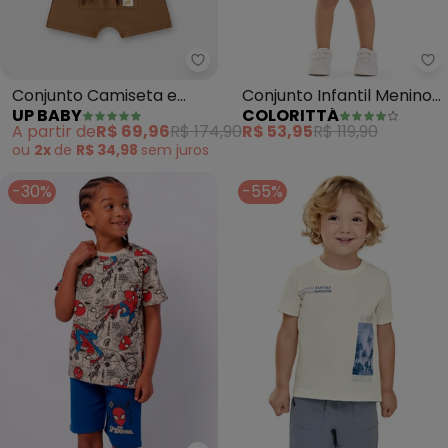
Up Baby - Conjunto Camiseta 
Co
Conjunto Camiseta e
Conjunto Infantil Menino
UP BABY
COLORITTÁ
Bermuda Bebê (Bege)
Urban Relevo (Bege)
A partir de
R$ 69,96
R$ 174,90
R$ 53,95
R$ 119,90
ou
2x
de
R$ 34,98
sem
juros
-30%
-55%