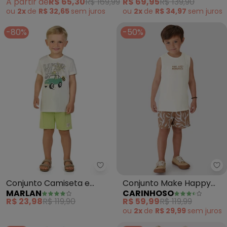
A partir de
R$ 65,30
R$ 169,99
R$ 69,95
R$ 139,90
(Bege)
ou
2x
de
R$ 32,65
sem
juros
ou
2x
de
R$ 34,97
sem
juros
-80%
-50%
Marlan - Conjunto Camiseta e 
Ca
Conjunto Camiseta e
Conjunto Make Happy
MARLAN
CARINHOSO
Bermuda em Moletinho
Memories (Off White)
R$ 23,98
R$ 119,90
R$ 59,99
R$ 119,99
(Bege)
ou
2x
de
R$ 29,99
sem
juros