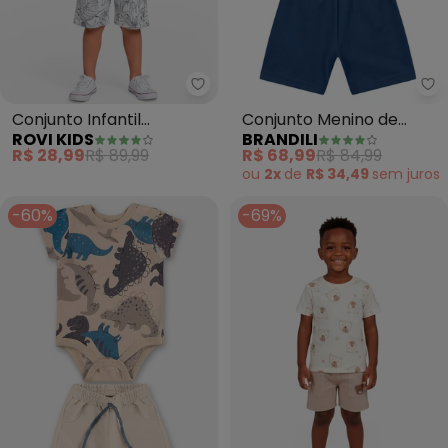
Rovi Kids - Conjunto Infantil Ma
Br
Conjunto Infantil
Conjunto Menino de
ROVI KIDS
BRANDILI
Masculino (Bege)
Dinossauro em Puff
R$ 28,99
R$ 89,99
R$ 68,99
R$ 84,99
(Natural)
ou
2x
de
R$ 34,49
sem
juros
-60%
-69%