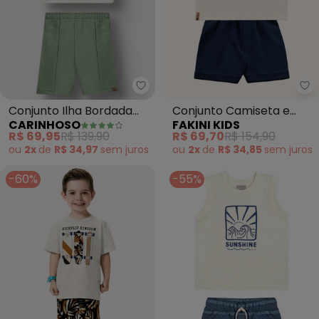
Carinhoso - Conjunto Ilha Bord
Fa
Conjunto Ilha Bordada
Conjunto Camiseta e
CARINHOSO
FAKINI KIDS
Menino (Off White)
Bermuda (Bege)
R$ 69,95
R$ 139,90
R$ 69,70
R$ 154,90
ou
2x
de
R$ 34,97
sem
juros
ou
2x
de
R$ 34,85
sem
juros
-60%
-55%