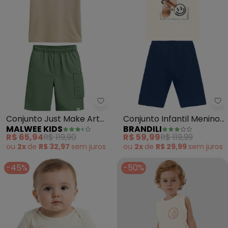
Malwee Kids - Conjunto Just Ma
Br
Conjunto Just Make Art
Conjunto Infantil Menino
MALWEE KIDS
BRANDILI
(Bege)
de Skate em Gel
R$ 65,94
R$ 119,90
R$ 59,99
R$ 119,99
(Natural)
ou
2x
de
R$ 32,97
sem
juros
ou
2x
de
R$ 29,99
sem
juros
-45%
-50%