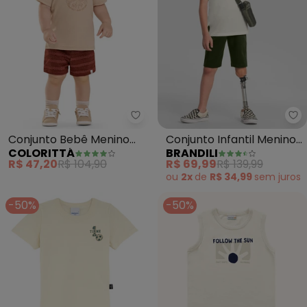
Colorittá - Conjunto Bebê Men
Br
Conjunto Bebê Menino
Conjunto Infantil Menino
COLORITTÁ
BRANDILI
Oceano (Bege)
de Surf (Bege)
R$ 47,20
R$ 104,90
R$ 69,99
R$ 139,99
ou
2x
de
R$ 34,99
sem
juros
-50%
-50%