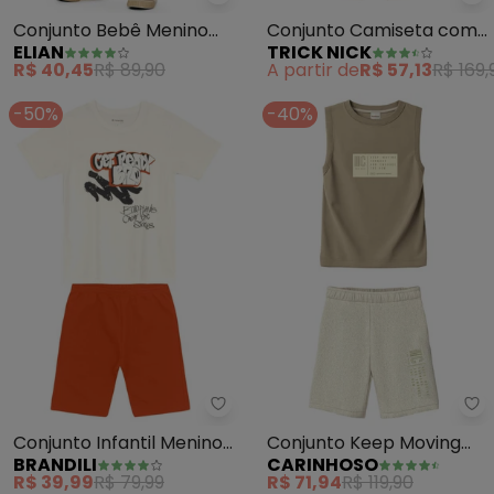
Elian - Conjunto Bebê Menino In
Tr
Conjunto Bebê Menino
Conjunto Camiseta com
ELIAN
TRICK NICK
Interativo Leão (Bege)
Bermuda (Bege)
R$ 40,45
R$ 89,90
A partir de
R$ 57,13
R$ 169,
-50%
-40%
Brandili - Conjunto Infantil Me
Ca
Conjunto Infantil Menino
Conjunto Keep Moving
BRANDILI
CARINHOSO
Estampado (Natural)
Forward em Moletinho
R$ 39,99
R$ 79,99
R$ 71,94
R$ 119,90