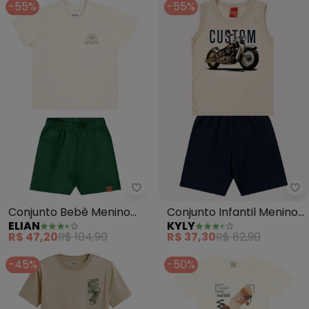
-55%
-55%
Elian - Conjunto Bebê Menino So
Ky
Conjunto Bebê Menino
Conjunto Infantil Menino
ELIAN
KYLY
Sol (Bege)
Estampa (Bege)
R$ 47,20
R$ 104,90
R$ 37,30
R$ 82,90
-45%
-50%