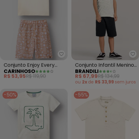
Carinhoso - Conjunto Enjoy Eve
Br
Conjunto Enjoy Every
Conjunto Infantil Menino
CARINHOSO
BRANDILI
Moment (Off White)
(Bege)
R$ 53,95
R$ 119,90
R$ 67,99
R$ 134,99
ou
2x
de
R$ 33,99
sem
juros
-50%
-55%