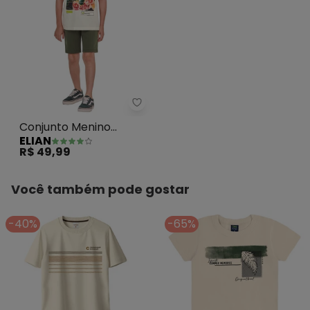
Elian - Conjunto Menino Camis
Conjunto Menino
ELIAN
Camiseta e Bermuda
R$ 49,99
Bege
Você também pode gostar
-40%
-65%