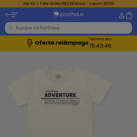
Até 10x + Frete Grátis R$249 Brasil - cupom 8DO8
Termina em:
Oferta relâmpago
15:
43:
44