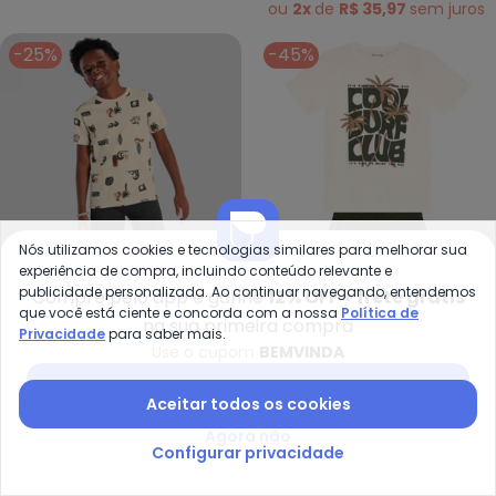
(Cáqui)
ou
2x
de
R$ 35,97
sem
juros
-25%
-45%
Nós utilizamos cookies e tecnologias similares para melhorar sua
experiência de compra, incluindo conteúdo relevante e
publicidade personalizada. Ao continuar navegando, entendemos
Compre pelo app e ganhe
12% OFF + frete grátis
que você está ciente e concorda com a nossa
Política de
na sua primeira compra
Privacidade
para saber mais.
Use o cupom
BEMVINDA
Brandili - Conjunto Menino Tropi
Br
Conjunto Menino Tropical
Conjunto Infantil Menino
Baixar app Posthaus
Aceitar todos os cookies
BRANDILI
BRANDILI
de Surf (Natural)
de Surf (Bege)
R$ 59,99
R$ 79,99
R$ 45,99
R$ 84,99
Agora não
ou
2x
de
R$ 29,99
sem
juros
Configurar privacidade
-45%
-60%