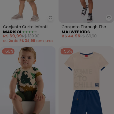
Marisol - Conjunto Curto Infanti
Ma
Conjunto Curto Infantil
Conjunto Through The
MARISOL
MALWEE KIDS
(Bege)
Streets (Bege)
R$ 69,99
R$ 139,90
R$ 44,95
R$ 89,90
ou
2x
de
R$ 34,99
sem
juros
-60%
-55%