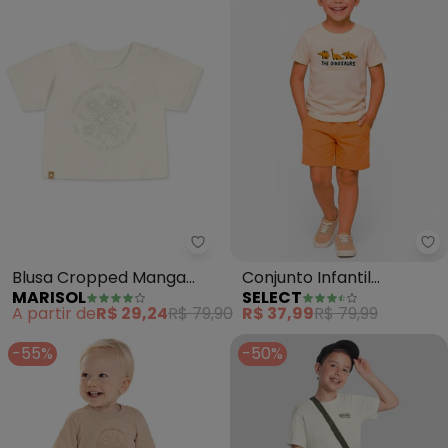
Marisol - Blusa Cropped Manga 
Se
Blusa Cropped Manga
Conjunto Infantil
MARISOL
SELECT
Curta Infantil Feminina
Camiseta com Bermuda
A partir de
R$ 29,24
R$ 79,90
R$ 37,99
R$ 79,99
(Bege)
(Bege)
-55%
-50%