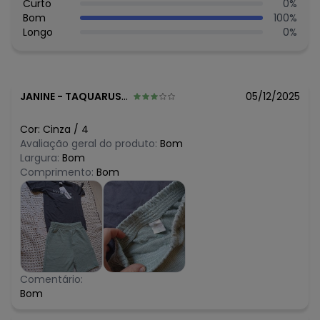
R$ 47,97
Curto
0
%
agosto/2026
N/D*
Bom
100
%
julho/2026
N/D*
Longo
0
%
junho/2026
R$ 31,98
maio/2026
R$ 47,97
abril/2026
R$ 43
março/2026
R$ 31,98
fevereiro/2026
JANINE
-
TAQUARUSSU - MS
05/12/2025
Cor:
Cinza
/
4
Avaliação geral do produto:
Bom
Largura:
Bom
Comprimento:
Bom
Comentário:
Bom