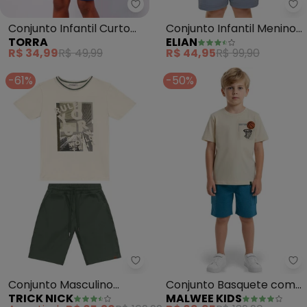
Torra - Conjunto Infantil Curt
El
Conjunto Infantil Curto
Conjunto Infantil Menino
TORRA
ELIAN
Homem Aranha (Bege)
Curto Surf (Bege)
R$ 34,99
R$ 49,99
R$ 44,95
R$ 99,90
-61%
-50%
Trick Nick - Conjunto Masculi
Ma
Conjunto Masculino
Conjunto Basquete com
TRICK NICK
MALWEE KIDS
Camiseta com Bermuda
Bordado (Off White)