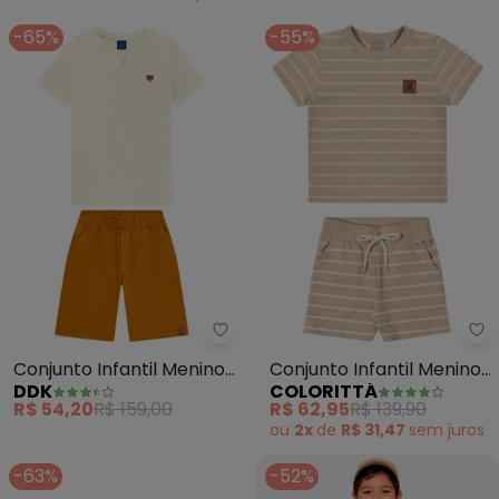
-65%
-55%
Ddk - Conjunto Infantil Menino 
Co
Conjunto Infantil Menino
Conjunto Infantil Menino
DDK
COLORITTÁ
(Bege)
Curto Listrado (Bege)
R$ 54,20
R$ 159,00
R$ 62,95
R$ 139,90
ou
2x
de
R$ 31,47
sem
juros
-63%
-52%