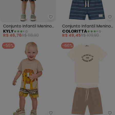
Kyly - Conjunto Infantil Menino
Co
Conjunto Infantil Menino
Conjunto Infantil Menino
KYLY
COLORITTÁ
Skate (Bege)
Sunshine Relevo (Bege)
R$ 46,76
R$ 116,90
R$ 49,45
R$ 109,90
-55%
-66%