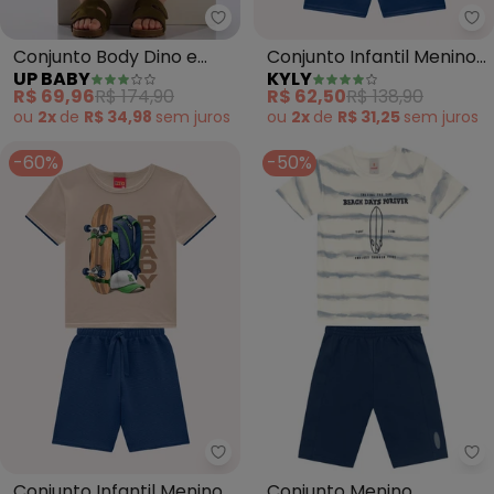
Up Baby - Conjunto Body Dino 
Ky
Conjunto Body Dino e
Conjunto Infantil Menino
UP BABY
KYLY
Bermuda Bebê (Bege)
Lettering (Bege)
R$ 69,96
R$ 174,90
R$ 62,50
R$ 138,90
ou
2x
de
R$ 34,98
sem
juros
ou
2x
de
R$ 31,25
sem
juros
-60%
-50%
Kyly - Conjunto Infantil Menino
Br
Conjunto Infantil Menino
Conjunto Menino