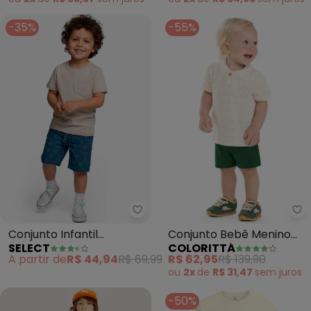
-35%
-55%
Select - Conjunto Infantil Cam
Co
Conjunto Infantil
Conjunto Bebê Menino
SELECT
COLORITTÁ
Camiseta com Bermuda
Polo com Bordado
A partir de
R$ 44,94
R$ 69,99
R$ 62,95
R$ 139,90
(Bege)
(Bege)
ou
2x
de
R$ 31,47
sem
juros
-50%