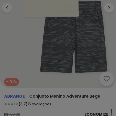
Abra
-70%
ABRANGE
-
Conjunto Menino Adventure Bege
(
3,7
)
15
avaliações
ECONOMIZE
R$ 159,90