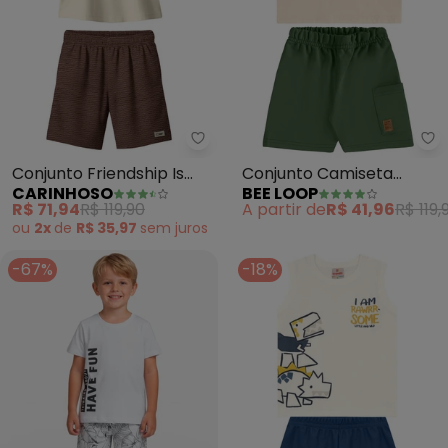
Carinhoso - Conjunto Friendship
Be
Conjunto Friendship Is
Conjunto Camiseta
CARINHOSO
BEE LOOP
Magic (Areia)
Tropical Bermuda (Bege)
R$ 71,94
R$ 119,90
A partir de
R$ 41,96
R$ 119,
ou
2x
de
R$ 35,97
sem
juros
-67%
-18%