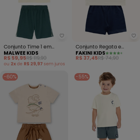
Malwee Kids - Conjunto Time 1 
Fa
Conjunto Time 1 em
Conjunto Regata e
MALWEE KIDS
FAKINI KIDS
Moletinho (Bege)
Bermuda (Bege)
R$ 59,95
R$ 119,90
R$ 37,45
R$ 74,90
ou
2x
de
R$ 29,97
sem
juros
-60%
-55%