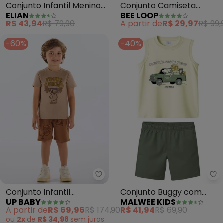
Conjunto Infantil Menino
Conjunto Camiseta
ELIAN
BEE LOOP
Barcos (Bege)
Tubarão Bermuda (Bege)
R$ 43,94
R$ 79,90
A partir de
R$ 29,97
R$ 99,
-60%
-40%
Up Baby - Conjunto Infantil Ca
Ma
Conjunto Infantil
Conjunto Buggy com
UP BABY
MALWEE KIDS
Camiseta e Bermuda
Moletinho (Off White)
A partir de
R$ 69,96
R$ 174,90
R$ 41,94
R$ 69,90
(Bege)
ou
2x
de
R$ 34,98
sem
juros