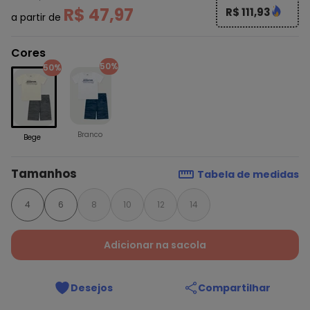
R$ 47,97
R$ 111,93
a partir de
Cores
50%
50%
Branco
Bege
Tamanhos
Tabela de medidas
4
6
8
10
12
14
Adicionar na sacola
Desejos
Compartilhar