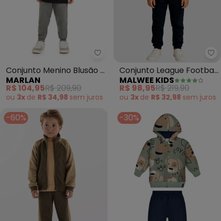
Marlan - Conjunto Menino Blusã
Ma
Conjunto Menino Blusão e
Conjunto League Football
MARLAN
MALWEE KIDS
Calça (Preto)
em Moletom (Amarelo)
R$ 104,95
R$ 209,90
R$ 98,95
R$ 219,90
ou
3x
de
R$ 34,98
sem
juros
ou
3x
de
R$ 32,98
sem
juros
-60%
-30%