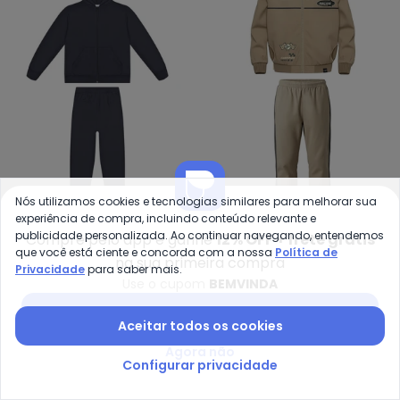
Nós utilizamos cookies e tecnologias similares para melhorar sua
Alakazoo - Conjunto com Jaquet
Ma
experiência de compra, incluindo conteúdo relevante e
publicidade personalizada. Ao continuar navegando, entendemos
Conjunto com Jaqueta e
Conjunto Racing em
Compre pelo app e ganhe
12% OFF + frete grátis
que você está ciente e concorda com a nossa
Política de
ALAKAZOO
MALWEE KIDS
Calça (Cinza)
Moletinho (Areia)
na sua primeira compra
R$ 101,43
R$ 144,90
R$ 116,95
R$ 259,90
Privacidade
para saber mais.
Use o cupom
BEMVINDA
ou
3x
de
R$ 33,81
sem
juros
ou
3x
de
R$ 38,98
sem
juros
Baixar app Posthaus
-65%
-55%
Aceitar todos os cookies
Agora não
Configurar privacidade