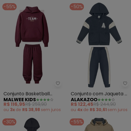
-55%
-50%
Malwee Kids - Conjunto Basket
Al
Conjunto Basketball
Conjunto com Jaqueta e
MALWEE KIDS
ALAKAZOO
Team em Moletom
Calça de Moletom (Azul)
R$ 116,95
R$ 259,90
R$ 122,45
R$ 244,90
(Bordô)
ou
3x
de
R$ 38,98
sem
juros
ou
4x
de
R$ 30,61
sem
juros
-30%
-55%