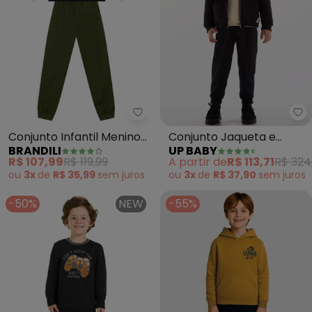
Brandili - Conjunto Infantil Men
Up
Conjunto Infantil Menino
Conjunto Jaqueta e
BRANDILI
UP BABY
de Dinossauros (Preto)
Calça Menino (Preto)
R$ 107,99
R$ 119,99
A partir de
R$ 113,71
R$ 324
ou
3x
de
R$ 35,99
sem
juros
ou
3x
de
R$ 37,90
sem
juros
-50%
NEW
-55%