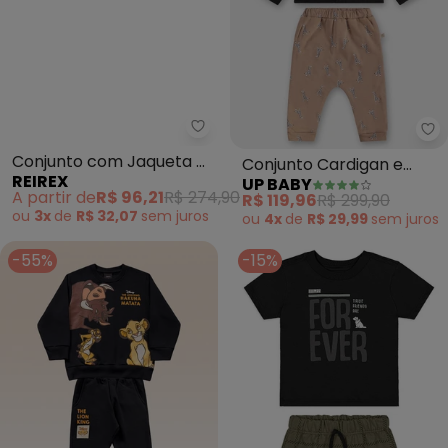
Reirex - Conjunto com Jaqueta 
Up
Conjunto com Jaqueta e
Conjunto Cardigan e
REIREX
UP BABY
Calça (Preto)
Calça Bebê (Preto)
A partir de
R$ 96,21
R$ 274,90
R$ 119,96
R$ 299,90
ou
3x
de
R$ 32,07
sem
juros
ou
4x
de
R$ 29,99
sem
juros
-55%
-15%