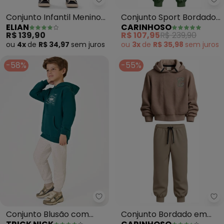
Elian - Conjunto Infantil Menin
Ca
Conjunto Infantil Menino
Conjunto Sport Bordado
ELIAN
CARINHOSO
Dinos com Capuz (Cinza)
em Moletom (Verde
R$ 139,90
R$ 107,95
R$ 239,90
Militar)
ou
4x
de
R$ 34,97
sem
juros
ou
3x
de
R$ 35,98
sem
juros
-58%
-55%
Trick Nick - Conjunto Blusão c
Ca
Conjunto Blusão com
Conjunto Bordado em