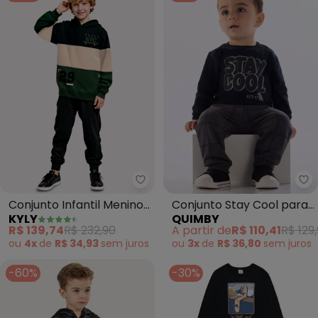
Kyly - Conjunto Infantil Menino
Qu
Conjunto Infantil Menino
Conjunto Stay Cool para
KYLY
QUIMBY
em Algodão (Preto)
Bebê Menino Preto
R$ 139,74
R$ 232,90
A partir de
R$ 110,41
R$ 129
ou
4x
de
R$ 34,93
sem
juros
ou
3x
de
R$ 36,80
sem
juros
-60%
-30%