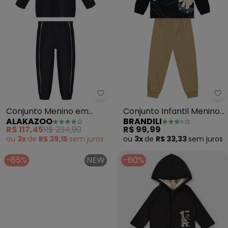
Alakazoo - Conjunto Menino em
Br
Conjunto Menino em
Conjunto Infantil Menino
ALAKAZOO
BRANDILI
Moletom Felpado (Preto)
de Animais (Preto)
R$ 117,45
R$ 234,90
R$ 99,99
ou
3x
de
R$ 39,15
sem
juros
ou
3x
de
R$ 33,33
sem
juros
-65%
NEW
-60%