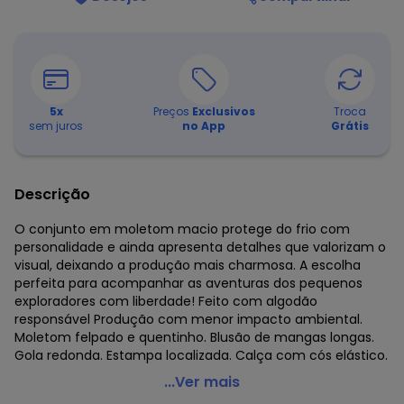
5
x
Preços
Exclusivos
Troca
sem juros
no App
Grátis
Descrição
O conjunto em moletom macio protege do frio com
personalidade e ainda apresenta detalhes que valorizam o
visual, deixando a produção mais charmosa. A escolha
perfeita para acompanhar as aventuras dos pequenos
exploradores com liberdade! Feito com algodão
responsável Produção com menor impacto ambiental.
Moletom felpado e quentinho. Blusão de mangas longas.
Gola redonda. Estampa localizada. Calça com cós elástico.
Alakazoo - Conjunto Menino em Moletom Felpado Preto
...Ver mais