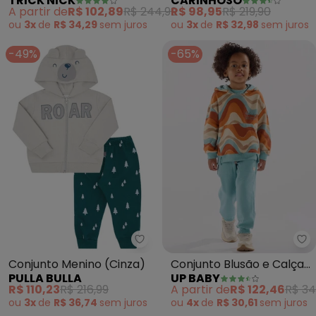
TRICK NICK
CARINHOSO
Capuz e Calça (Verde)
Moletom (Bege)
A partir de
R$ 102,89
R$ 244,99
R$ 98,95
R$ 219,90
ou
3x
de
R$ 34,29
sem
juros
ou
3x
de
R$ 32,98
sem
juros
-49%
-65%
Pulla Bulla - Conjunto Menino (C
Up
Conjunto Menino (Cinza)
Conjunto Blusão e Calça
PULLA BULLA
UP BABY
em Moletom (Azul)
R$ 110,23
R$ 216,99
A partir de
R$ 122,46
R$ 34
ou
3x
de
R$ 36,74
sem
juros
ou
4x
de
R$ 30,61
sem
juros