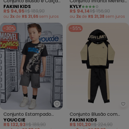
Conjunto Blusão e Calça
Conjunto Infantil Menino
FAKINI KIDS
KYLY
(Preto)
Dinossauro (Preto)
R$ 94,95
R$ 189,90
R$ 94,14
R$ 156,90
ou
3x
de
R$ 31,65
sem
juros
ou
3x
de
R$ 31,38
sem
juros
-30%
-55%
Youccie - Conjunto Estampado 
Fa
Conjunto Estampado
Conjunto Blusão com
YOUCCIE
FAKINI KIDS
Pantera Negra (Preto)
Capuz e Calça (Preto)
R$ 132,93
R$ 189,90
R$ 101,20
R$ 224,90