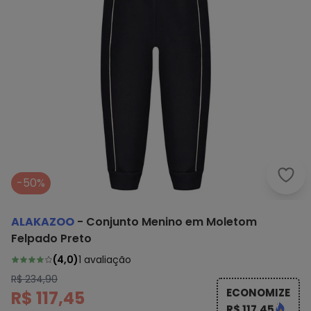
Alak
-50%
ALAKAZOO
-
Conjunto Menino em Moletom
Felpado Preto
(
4,0
)
1
avaliação
R$ 234,90
ECONOMIZE
R$ 117,45
R$ 117,45