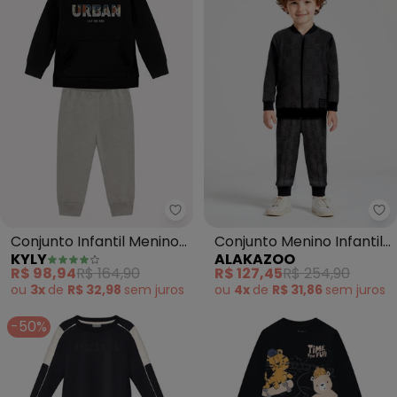
Kyly - Conjunto Infantil Menino 
Al
Conjunto Infantil Menino
Conjunto Menino Infantil
KYLY
ALAKAZOO
Lettering (Preto)
em Malha Xadrez (Preto)
R$ 98,94
R$ 164,90
R$ 127,45
R$ 254,90
ou
3x
de
R$ 32,98
sem
juros
ou
4x
de
R$ 31,86
sem
juros
-50%