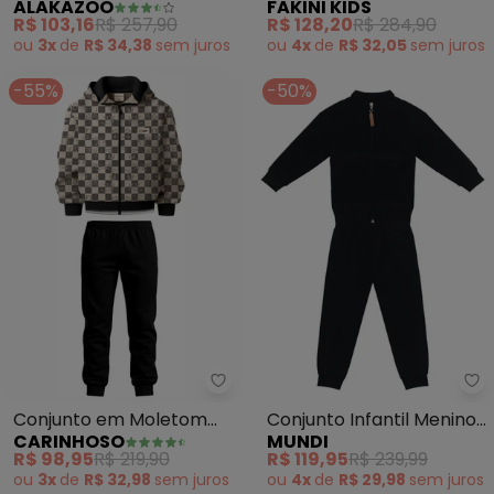
ALAKAZOO
FAKINI KIDS
Jaqueta de Zíper (Preto)
Capuz e Calça (Preto)
R$ 103,16
R$ 257,90
R$ 128,20
R$ 284,90
ou
3x
de
R$ 34,38
sem
juros
ou
4x
de
R$ 32,05
sem
juros
-55%
-50%
Carinhoso - Conjunto em Molet
Mu
Conjunto em Moletom
Conjunto Infantil Menino
CARINHOSO
MUNDI
Quadriculado (Preto)
em Cotelê (Preto)
R$ 98,95
R$ 219,90
R$ 119,95
R$ 239,99
ou
3x
de
R$ 32,98
sem
juros
ou
4x
de
R$ 29,98
sem
juros