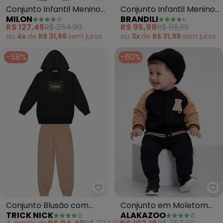
Conjunto Infantil Menino
Conjunto Infantil Menino
MILON
BRANDILI
(Preto)
de Dinossauro (Preto)
R$ 127,45
R$ 254,90
R$ 95,99
R$ 119,99
ou
4x
de
R$ 31,86
sem
juros
ou
3x
de
R$ 31,99
sem
juros
-58%
-60%
Trick Nick - Conjunto Blusão c
Al
Conjunto Blusão com
Conjunto em Moletom
TRICK NICK
ALAKAZOO
Capuz e Calça (Preto)
Felpado com Bordado