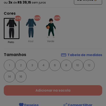
3x
R$ 39,15
ou
de
sem juros
Cores
50%
30%
50%
Azul
Verde
Preto
Tamanhos
Tabela de medidas
1
2
3
4
6
8
10
12
14
16
Adicionar na sacola
Desejos
Compartilhar