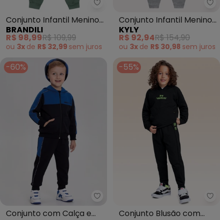
Brandili - Conjunto Infantil Men
Ky
Conjunto Infantil Menino
Conjunto Infantil Menino
BRANDILI
KYLY
de Dinossauro (Preto)
em Algodão (Preto)
R$ 98,99
R$ 109,99
R$ 92,94
R$ 154,90
ou
3x
de
R$ 32,99
sem
juros
ou
3x
de
R$ 30,98
sem
juros
-60%
-55%
Alakazoo - Conjunto com Calça 
Fa
Conjunto com Calça e
Conjunto Blusão com