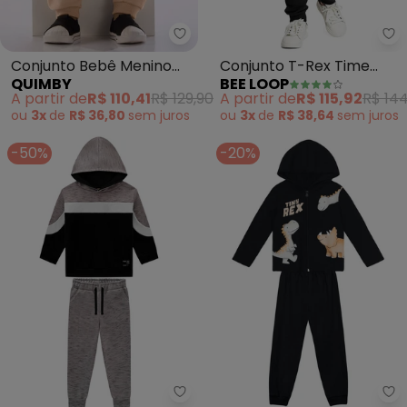
Quimby - Conjunto Bebê Menino
Be
Conjunto Bebê Menino
Conjunto T-Rex Time
QUIMBY
BEE LOOP
Camiseta Calça Preto
Infantil Preto
A partir de
R$ 110,41
R$ 129,90
A partir de
R$ 115,92
R$ 144
ou
3x
de
R$ 36,80
sem
juros
ou
3x
de
R$ 38,64
sem
juros
-50%
-20%
Milon - Conjunto Infantil Menino
Br