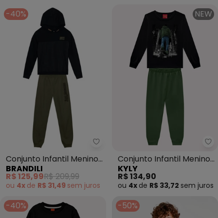
-40%
NEW
Brandili - Conjunto Infantil Meni
Ky
Conjunto Infantil Menino
Conjunto Infantil Menino
BRANDILI
KYLY
(Preto)
Estampa (Preto)
R$ 125,99
R$ 209,99
R$ 134,90
ou
4x
de
R$ 31,49
sem
juros
ou
4x
de
R$ 33,72
sem
juros
-40%
-50%