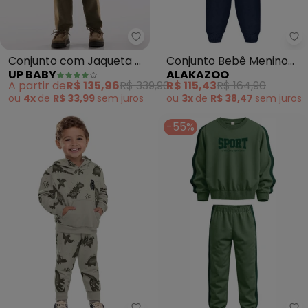
Up Baby - Conjunto com Jaquet
Al
Conjunto com Jaqueta e
Conjunto Bebê Menino
UP BABY
ALAKAZOO
Calça (Bege)
com Calça e Jaqueta
A partir de
R$ 135,96
R$ 339,90
R$ 115,43
R$ 164,90
(Verde)
ou
4x
de
R$ 33,99
sem
juros
ou
3x
de
R$ 38,47
sem
juros
-55%