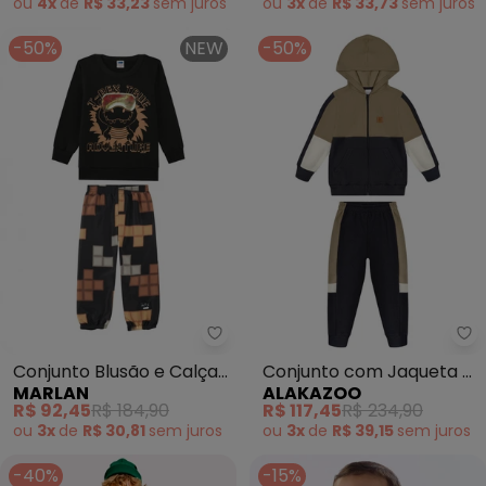
ou
4x
de
R$ 33,23
sem
juros
ou
3x
de
R$ 33,73
sem
juros
-50%
NEW
-50%
Marlan - Conjunto Blusão e Calç
Al
Conjunto Blusão e Calça
Conjunto com Jaqueta e
MARLAN
ALAKAZOO
Color Tetris (Preto)
Calça em Malha (Preto)
R$ 92,45
R$ 184,90
R$ 117,45
R$ 234,90
ou
3x
de
R$ 30,81
sem
juros
ou
3x
de
R$ 39,15
sem
juros
-40%
-15%