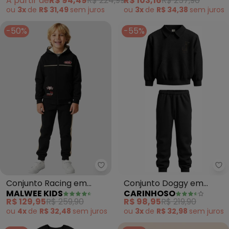
A partir de
R$ 94,49
R$ 224,99
R$ 103,16
R$ 257,90
(Preto)
ou
3x
de
R$ 31,49
sem
juros
ou
3x
de
R$ 34,38
sem
juros
-50%
-55%
Malwee Kids - Conjunto Racing 
Ca
Conjunto Racing em
Conjunto Doggy em
MALWEE KIDS
CARINHOSO
Moletinho (Preto)
Moletom (Preto)
R$ 129,95
R$ 259,90
R$ 98,95
R$ 219,90
ou
4x
de
R$ 32,48
sem
juros
ou
3x
de
R$ 32,98
sem
juros