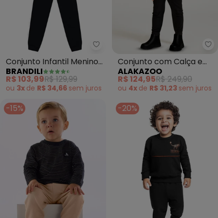
Brandili - Conjunto Infantil Me
Al
Conjunto Infantil Menino
Conjunto com Calça e
BRANDILI
ALAKAZOO
Gamer (Preto)
Jaqueta com Capuz
R$ 103,99
R$ 129,99
R$ 124,95
R$ 249,90
(Preto)
ou
3x
de
R$ 34,66
sem
juros
ou
4x
de
R$ 31,23
sem
juros
-15%
-20%