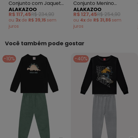
Conjunto com Jaqueta
Conjunto Menino
ALAKAZOO
ALAKAZOO
e Calça em Malha
Infantil em Malha
R$ 117,45
R$ 234,90
R$ 127,45
R$ 254,90
Preto
Xadrez Preto
ou
3x
de
R$ 39,15
sem
ou
4x
de
R$ 31,86
sem
juros
juros
Você também pode gostar
-10%
-40%