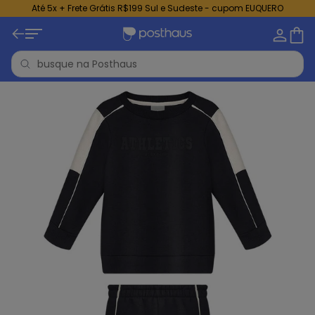
Até 5x + Frete Grátis R$199 Sul e Sudeste - cupom EUQUERO