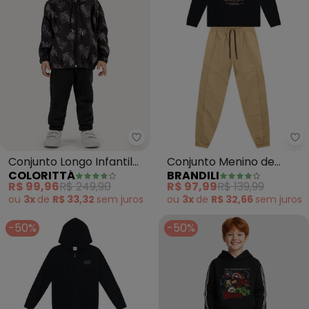
Colorittá - Conjunto Longo Infa
Br
Conjunto Longo Infantil
Conjunto Menino de
COLORITTÁ
BRANDILI
Menino Estampado
Skate (Natural)
R$ 99,96
R$ 249,90
R$ 97,99
R$ 139,99
(Preto)
ou
3x
de
R$ 33,32
sem
juros
ou
3x
de
R$ 32,66
sem
juros
-50%
-50%