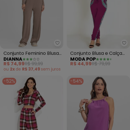
Mo
Dianna - Conjunto Feminino Bl
Conjunto Blusa e Calça
Conjunto Feminino Blusa
MODA POP
DIANNA
(Floral Púrpura)
e Calça em Ribana
R$ 44,99
R$ 79,99
R$ 74,99
R$ 99,99
(Marrom)
ou
2x
de
R$ 37,49
sem
juros
-52%
-54%