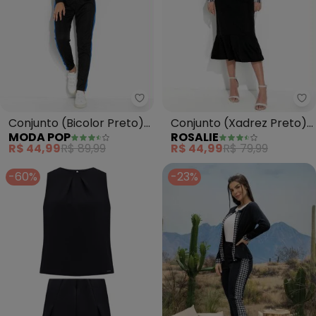
Moda Pop - Conjunto (Bicolor 
Ro
Conjunto (Bicolor Preto)
Conjunto (Xadrez Preto)
MODA POP
ROSALIE
com Capuz
com Babado
R$ 44,99
R$ 89,99
R$ 44,99
R$ 79,99
-60%
-23%