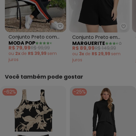
Moda Pop - Conjunto Preto co
Margu
Conjunto Preto com
Conjunto Preto em
MODA POP
MARGUERITE
Recortes
Malha Matelassê
R$ 79,99
R$ 99,99
R$ 89,99
R$ 149,99
ou
2x
de
R$ 39,99
sem
ou
3x
de
R$ 29,99
sem
juros
juros
Você também pode gostar
-62%
-25%