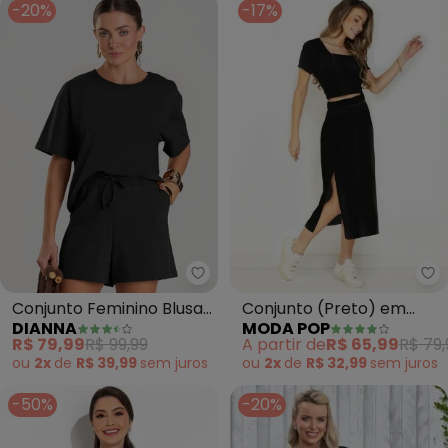
-20%
-17%
Mo
Dianna - Conjunto Feminino Blu
Conjunto (Preto) em
Conjunto Feminino Blusa
MODA POP
DIANNA
Malha
com Shorts (Preto)
A partir de
R$ 65,99
R$ 79,
R$ 79,99
R$ 99,99
ou
2x
de
R$ 32,99
sem
juros
ou
2x
de
R$ 39,99
sem
juros
-50%
-20%