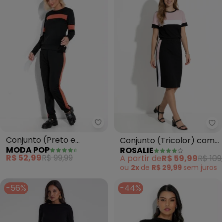
Moda Pop - Conjunto (Preto e 
Ro
Conjunto (Preto e
Conjunto (Tricolor) com
MODA POP
ROSALIE
Marrom) com Blusa e
Recortes
R$ 52,99
R$ 99,99
A partir de
R$ 59,99
R$ 109
Calça
ou
2x
de
R$ 29,99
sem
juros
-56%
-44%