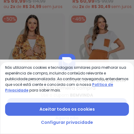
R$ 69,99
R$ 114,99
R$ 60,99
R$ 99,99
ou
2x
de
R$ 34,99
sem
juros
ou
2x
de
R$ 30,49
sem
juros
-50%
-46%
Nós utilizamos cookies e tecnologias similares para melhorar sua
experiência de compra, incluindo conteúdo relevante e
publicidade personalizada. Ao continuar navegando, entendemos
Compre pelo app e ganhe
12% OFF + frete grátis
que você está ciente e concorda com a nossa
Política de
na sua primeira compra
Privacidade
para saber mais.
Use o cupom
BEMVINDA
Rosalie - Conjunto (Floral Amar
Ro
Baixar app Posthaus
Conjunto (Floral
Conjunto (Bicolor) com
Aceitar todos os cookies
ROSALIE
ROSALIE
Amarelo)
Bolso
Agora não
R$ 44,99
R$ 89,99
R$ 47,99
R$ 89,99
Configurar privacidade
-47%
-45%