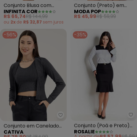
Conjunto Blusa com
Conjunto (Preto) em
INFINITA COR
MODA POP
Shorts (Preto)
Malha
R$ 65,74
R$ 144,99
R$ 45,99
R$ 59,99
ou
2x
de
R$ 32,87
sem
juros
-56%
-35%
Conjunto (Poá e Preto)
Conjunto em Canelado
ROSALIE
CATIVA
com Babados
com Brilho (Preto)
A partir de
R$ 57,99
R$ 89,
R$ 79,90
R$ 184,90