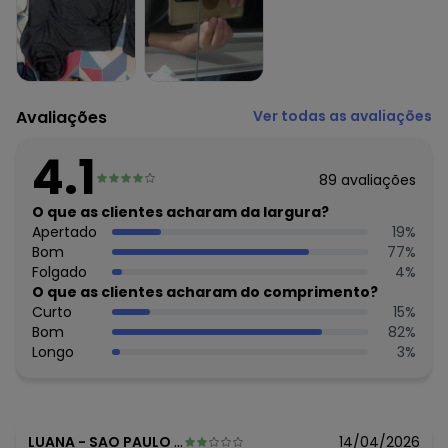
Complemento: Elástico; fenda; recorte central costas
Tecido: Malha de poliéster 130g 100% poliéster helanca -
meia malha
Avaliações
Ver todas as avaliações
4.1
89
avaliações
O que as clientes acharam da largura?
Apertado
19
%
Bom
77
%
Folgado
4
%
O que as clientes acharam do comprimento?
Curto
15
%
Bom
82
%
Longo
3
%
LUANA
-
SAO PAULO - SP
14/04/2026