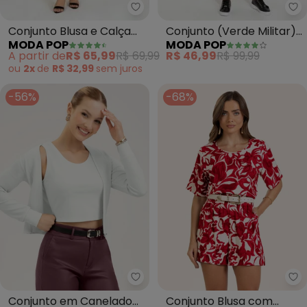
Moda Pop - Conjunto Blusa e Ca
Mo
Conjunto Blusa e Calça
Conjunto (Verde Militar)
MODA POP
MODA POP
(Verde e 0ff)
com Recortes
A partir de
R$ 65,99
R$ 69,99
R$ 46,99
R$ 99,99
ou
2x
de
R$ 32,99
sem
juros
-56%
-68%
En
Conjunto em Canelado
Conjunto Blusa com