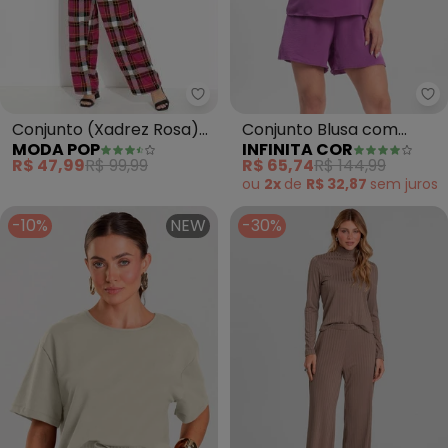
Moda Pop - Conjunto (Xadrez 
In
Conjunto (Xadrez Rosa)
Conjunto Blusa com
MODA POP
INFINITA COR
com Cropped e Calça
Shorts (Roxo)
R$ 47,99
R$ 99,99
R$ 65,74
R$ 144,99
ou
2x
de
R$ 32,87
sem
juros
-10%
NEW
-30%