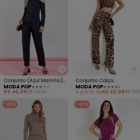
Moda Pop - Conjunto (Azul Mar
Mo
Conjunto (Azul Marinho)
Conjunto Calça
MODA POP
MODA POP
em Malha
Pantalona (Onça
R$ 46,99
R$ 79,99
A partir de
R$ 42,99
R$ 69,
Marrom)
-25%
-43%