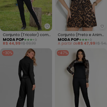
Moda Pop - Conjunto (Tricolor
Mo
Conjunto (Tricolor) com
Conjunto (Preto e Animal
MODA POP
MODA POP
Recortes
Print) Regata e Short
R$ 44,99
R$ 89,99
A partir de
R$ 47,99
R$ 54
-30%
-47%