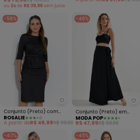
ou
2x
de
R$ 39,95
sem
juros
-58%
-46%
Rosalie - Conjunto (Preto) com
Mo
Conjunto (Preto) com
Conjunto (Preto) em
ROSALIE
MODA POP
Renda
Malha
A partir de
R$ 49,99
R$ 119,99
R$ 47,99
R$ 89,99
-47%
-45%