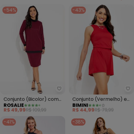
-54%
-43%
Rosalie - Conjunto (Bicolor) co
Bi
Conjunto (Bicolor) com
Conjunto (Vermelho) em
ROSALIE
BIMINI
Gola
Canelado
R$ 49,99
R$ 109,99
R$ 44,99
R$ 79,99
-41%
-38%