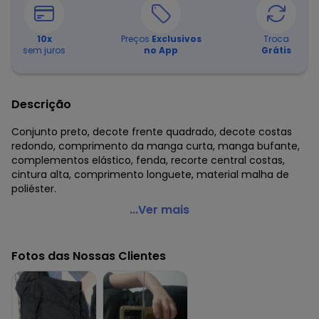
10
x
Preços
Exclusivos
Troca
sem juros
no App
Grátis
Descrição
Conjunto preto, decote frente quadrado, decote costas
redondo, comprimento da manga curta, manga bufante,
complementos elástico, fenda, recorte central costas,
cintura alta, comprimento longuete, material malha de
poliéster.
Moda Pop - Conjunto Preto em Malha
...Ver mais
Código do produto: 3678896
Comprimento da manga: Curta
Fotos das Nossas Clientes
Modelo da manga: Bufante
Cintura: Alta
Decote frente: Quadrado
Decote costas: Redondo