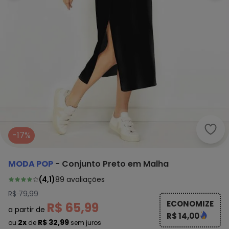
Moda
-17%
MODA POP
-
Conjunto Preto em Malha
(
4,1
)
89
avaliações
R$ 79,99
ECONOMIZE
R$ 65,99
a partir de
R$ 14,00
2x
R$ 32,99
ou
de
sem juros