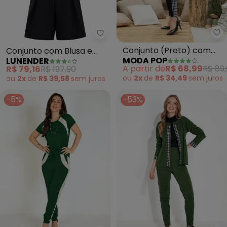
Mo
Lunender - Conjunto com Blusa 
Conjunto (Preto) com
Conjunto com Blusa e
MODA POP
LUNENDER
Recortes
Shorts em Malha (Preto)
A partir de
R$ 68,99
R$ 89,
R$ 79,16
R$ 197,90
ou
2x
de
R$ 34,49
sem
juros
ou
2x
de
R$ 39,58
sem
juros
-5%
-53%