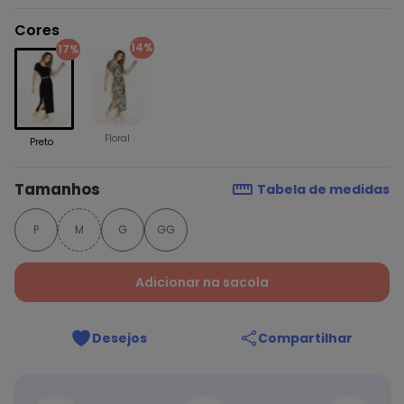
Cores
14%
17%
Floral
Preto
Tamanhos
Tabela de medidas
P
M
G
GG
Adicionar na sacola
Desejos
Compartilhar