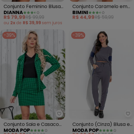
Conjunto Feminino Blusa
Conjunto Caramelo em
DIANNA
BIMINI
com Shorts (Azul)
Ribana Canelada
R$ 79,99
R$ 99,99
R$ 44,99
R$ 59,99
ou
2x
de
R$ 39,99
sem
juros
-39%
-39%
Moda Pop - Conjunto Saia e Cas
Mo
Conjunto Saia e Casaco
Conjunto (Cinza) Blusa e
MODA POP
MODA POP
(Pied Poule Verde)
Calça