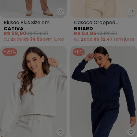
Cativa - Blusão Plus Size em M
Br
Blusão Plus Size em
Casaco Cropped
CATIVA
BRIARD
Moletom (Branco)
Feminino de Moletom
R$ 69,90
R$ 154,90
R$ 64,95
R$ 129,90
Capuz (Branco)
ou
2x
de
R$ 34,95
sem
juros
ou
2x
de
R$ 32,47
sem
juros
-20%
-11%
Meu Jeans - Cropped Moletom 
Me