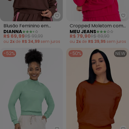
Dianna - Blusão Feminino em M
Me
Blusão Feminino em
Cropped Moletom com
DIANNA
MEU JEANS
Molecotton Peluciado
Capuz (Pink)
R$ 69,99
R$ 99,99
R$ 79,90
R$ 89,90
(Marrom)
ou
2x
de
R$ 34,99
sem
juros
ou
2x
de
R$ 39,95
sem
juros
-52%
-50%
NEW