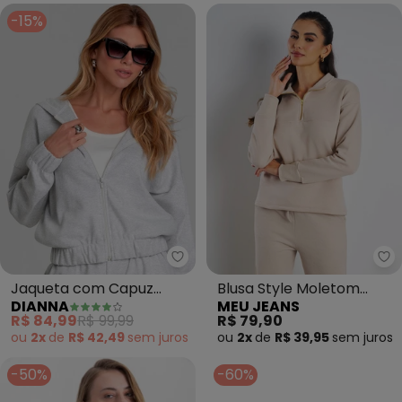
-15%
Dianna - Jaqueta com Capuz Fe
Me
Jaqueta com Capuz
Blusa Style Moletom
DIANNA
MEU JEANS
Feminino em Sudine
Peluciado (Cappuccino)
R$ 84,99
R$ 99,99
R$ 79,90
(Cinza)
ou
2x
de
R$ 42,49
sem
juros
ou
2x
de
R$ 39,95
sem
juros
-50%
-60%