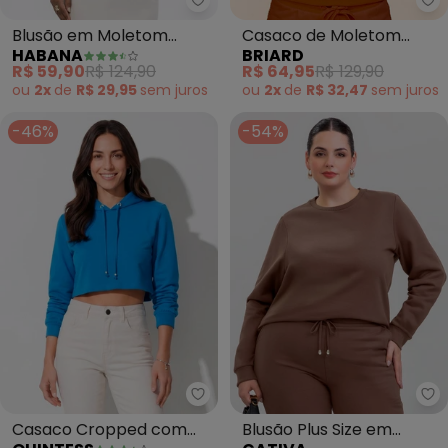
Habana - Blusão em Moletom Pe
Br
Blusão em Moletom
Casaco de Moletom
HABANA
BRIARD
Peluciado (Verde )
Feminino Peluciado
R$ 59,90
R$ 124,90
R$ 64,95
R$ 129,90
(Marrom)
ou
2x
de
R$ 29,95
sem
juros
ou
2x
de
R$ 32,47
sem
juros
-46%
-54%
Quintess - Casaco Cropped com
Ca
Casaco Cropped com
Blusão Plus Size em