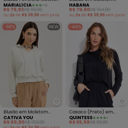
MARIALÍCIA
HABANA
(Verde)
Peluciado (Preto)
R$ 79,92
R$ 99,90
R$ 79,90
R$ 164,90
ou
2x
de
R$ 39,96
sem
juros
ou
2x
de
R$ 39,95
sem
juros
-56%
NEW
-44%
Cativa You - Blusão em Moletom
Qu
Blusão em Moletom
Casaco (Preto) em
CATIVA YOU
QUINTESS
Texturizado (Off White)
Malha Texturizada de
R$ 69,90
R$ 159,90
R$ 55,99
R$ 99,99
Viscose
ou
2x
de
R$ 34,95
sem
juros