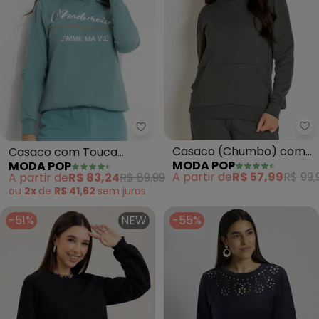
Mo
Moda Pop - Casaco com Touca
Casaco (Chumbo) com
Casaco com Touca
MODA POP
MODA POP
Bolso Frontal e Capuz
(Verde)
A partir de
R$ 57,99
R$ 99,
A partir de
R$ 83,24
R$ 89,99
ou
2x
de
R$ 41,62
sem
juros
-51%
NEW
-55%