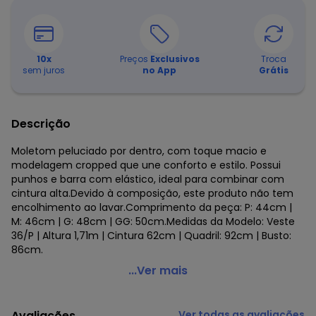
10
x
Preços
Exclusivos
Troca
sem juros
no App
Grátis
Descrição
Moletom peluciado por dentro, com toque macio e
modelagem cropped que une conforto e estilo. Possui
punhos e barra com elástico, ideal para combinar com
cintura alta.Devido à composição, este produto não tem
encolhimento ao lavar.Comprimento da peça: P: 44cm |
M: 46cm | G: 48cm | GG: 50cm.Medidas da Modelo: Veste
36/P | Altura 1,71m | Cintura 62cm | Quadril: 92cm | Busto:
86cm.
Meu Jeans - Cropped Moletom Manga Longa Evy Mescla
...Ver mais
Banana
Código do produto: 7950510
Avaliações
Ver todas as avaliações