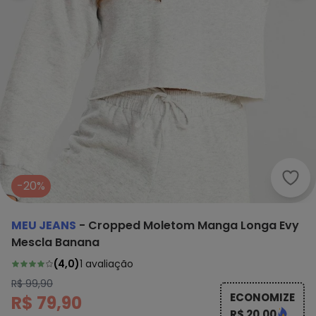
Meu 
-20%
MEU JEANS
-
Cropped Moletom Manga Longa Evy
Mescla Banana
(
4,0
)
1
avaliação
R$ 99,90
ECONOMIZE
R$ 79,90
R$ 20,00