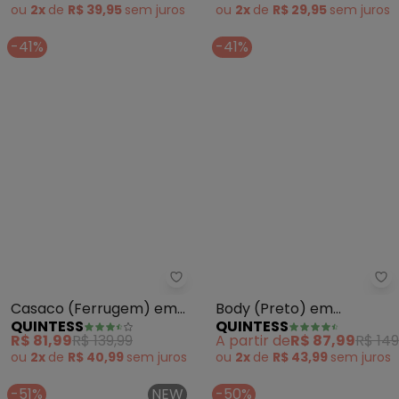
ou
2x
de
R$ 39,95
sem
juros
ou
2x
de
R$ 29,95
sem
juros
-41%
-41%
Quintess - Casaco (Ferrugem) 
Qu
Casaco (Ferrugem) em
Body (Preto) em
QUINTESS
QUINTESS
Moletinho
Moletom Peluciado
R$ 81,99
R$ 139,99
A partir de
R$ 87,99
R$ 149
ou
2x
de
R$ 40,99
sem
juros
ou
2x
de
R$ 43,99
sem
juros