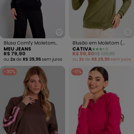
Meu Jeans - Blusa Comfy Molet
Ca
Blusa Comfy Moletom
Blusão em Moletom (
MEU JEANS
CATIVA
Peluciado (Preto)
Verde)
R$ 79,90
R$ 59,90
R$ 129,90
ou
2x
de
R$ 39,95
sem
juros
ou
2x
de
R$ 29,95
sem
juros
-30%
-11%