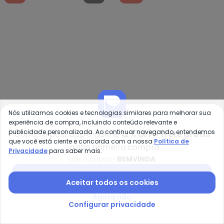
-51%
NEW
-50%
Nós utilizamos cookies e tecnologias similares para melhorar sua
experiência de compra, incluindo conteúdo relevante e
publicidade personalizada. Ao continuar navegando, entendemos
Compre pelo app e ganhe
12% OFF + frete grátis
Ca
que você está ciente e concorda com a nossa
Política de
na sua primeira compra
Blusão em Moletom
Blusão em Moletom
Privacidade
para saber mais.
Use o cupom
BEMVINDA
CATIVA YOU
CATIVA
(Marrom Escuro)
(Marrom)
R$ 65,90
R$ 134,90
R$ 57,45
R$ 114,90
Baixar app Posthaus
ou
2x
de
R$ 32,95
sem
juros
Aceitar todos os cookies
Agora não
-20%
-11%
Configurar privacidade