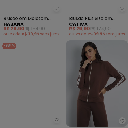
Habana - Blusão em Moletom P
Blusão em Moletom
Blusão Plus Size em
HABANA
CATIVA
Peluciado (Marrom
Moletom (Marrom)
R$ 79,90
R$ 164,90
R$ 79,90
R$ 174,90
Escuro)
ou
2x
de
R$ 39,95
sem
juros
ou
2x
de
R$ 39,95
sem
juros
-66%
Endless - Blusão Moletom Femin
Me