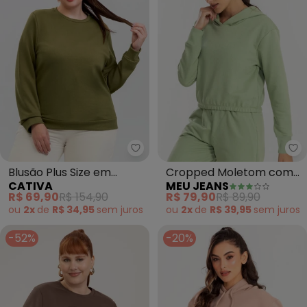
Cativa - Blusão Plus Size em M
Me
Blusão Plus Size em
Cropped Moletom com
CATIVA
MEU JEANS
Moletom (Verde)
Capuz (Verde Pistache)
R$ 69,90
R$ 154,90
R$ 79,90
R$ 89,90
ou
2x
de
R$ 34,95
sem
juros
ou
2x
de
R$ 39,95
sem
juros
-52%
-20%