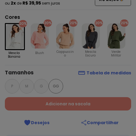
2x
R$ 39,95
ou
de
sem juros
Cores
20%
20%
20%
20%
20%
Cappuccin
Mescla
Verde
Mescla
Blush
o
Escuro
Militar
Banana
Tamanhos
Tabela de medidas
P
M
G
GG
Adicionar na sacola
Desejos
Compartilhar