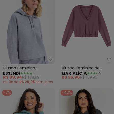
Essendi - Blusão Feminino Mole
Ma
Blusão Feminino
Blusão Feminino de
ESSENDI
MARIALÍCIA
Moletom (Cinza)
Moletom Felpado (Roxo)
R$ 89,94
R$ 179,99
R$ 55,96
R$ 139,90
ou
3x
de
R$ 29,98
sem
juros
-7%
-42%