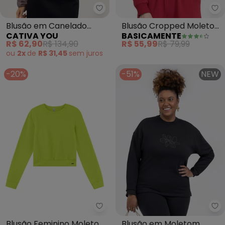
Ba
Blusão em Canelado
Blusão Cropped Moletom
CATIVA YOU
BASICAMENTE
Aveludado (Lilás)
Comfort Feminino
R$ 62,90
R$ 134,90
R$ 55,99
R$ 79,99
(Marsala)
ou
2x
de
R$ 31,45
sem
juros
-20%
-51%
NEW
Marialícia - Blusão Feminino M
Ha
Blusão Feminino Moletom
Blusão em Moletom