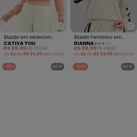
Cativa You - Blusão em Moletom
Di
Blusão em Moletom
Blusão Feminino em
CATIVA YOU
DIANNA
Texturizado (Laranja)
Molecotton Peluciado
R$ 69,90
R$ 159,90
R$ 69,99
R$ 99,99
(Bege)
ou
2x
de
R$ 34,95
sem
juros
ou
2x
de
R$ 34,99
sem
juros
-51%
NEW
-54%
NEW