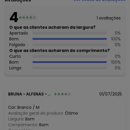
Modelagem: Ampla
Modelo: Cropped
4
Comprimento da Manga: Longa
1
avaliações
Modelo da Manga: Ampla
Decote Frente : Canoa
O que as clientes acharam da largura?
Fornecedor: MEU JEANS INDUSTRIA E COMERCIO LTDA / CNPJ
Apertado
0
%
37.301.679/0001-69
Bom
100
%
Feito: Brasil
Folgado
0
%
Cuidados para conservação do produto: Para lavagem siga
O que as clientes acharam do comprimento?
as instruções da etiqueta. Não usar alvejante. Secar a
Curto
0
%
sombra.
Bom
100
%
Observação: Devido a composição, este produto não
Longo
0
%
encolhe ao lavar.
Tecido: Moletom
Composição: 75% algodão / 25% Poliéster
BRUNA
-
ALFENAS - MG
01/07/2025
Histórico de preços
O preço apresentado abaixo é o menor oferecido em
Cor:
Branco
/
M
algum dia do mês, para o menor tamanho disponível.
Avaliação geral do produto:
Ótimo
N/D*
agosto/2026
Largura:
Bom
N/D*
julho/2026
Comprimento:
Bom
N/D*
junho/2026