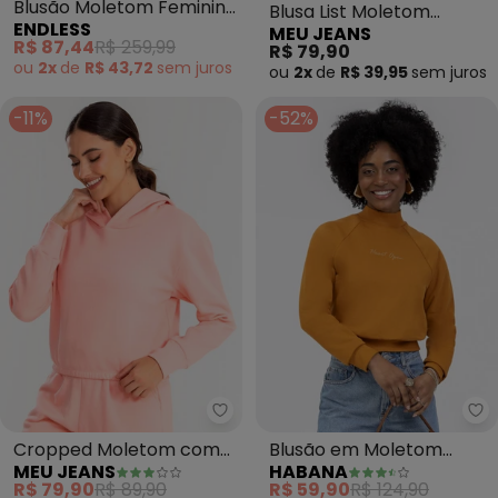
Blusão Moletom Feminino
Blusa List Moletom
ENDLESS
MEU JEANS
(Preto)
Peluciado (Marrom)
R$ 87,44
R$ 259,99
R$ 79,90
ou
2x
de
R$ 43,72
sem
juros
ou
2x
de
R$ 39,95
sem
juros
-11%
-52%
Meu Jeans - Cropped Moletom 
Ha
Cropped Moletom com
Blusão em Moletom
MEU JEANS
HABANA
Capuz (Blush)
Peluciado (Laranja)
R$ 79,90
R$ 89,90
R$ 59,90
R$ 124,90