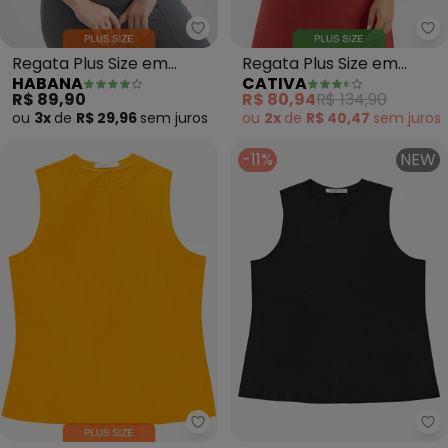
Habana - Regata Plus Size em C
Ca
Regata Plus Size em
Regata Plus Size em
HABANA
CATIVA
Canelado (Cinza)
Viscose (Vermelho)
R$ 89,90
R$ 80,94
R$ 134,90
ou
3x
de
R$ 29,96
sem
juros
ou
2x
de
R$ 40,47
sem
juros
-11%
NEW
Secret Glam - Regata Plus Size
Se