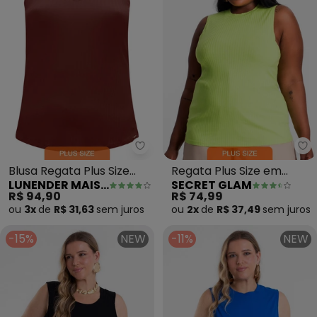
Lunender Mais Mulher - Blusa 
Se
Blusa Regata Plus Size
Regata Plus Size em
LUNENDER MAIS MULHER
SECRET GLAM
com Decote em V
Ribana Canelada (Verde)
R$ 94,90
R$ 74,99
(Marrom)
ou
3x
de
R$ 31,63
sem
juros
ou
2x
de
R$ 37,49
sem
juros
-15%
NEW
-11%
NEW