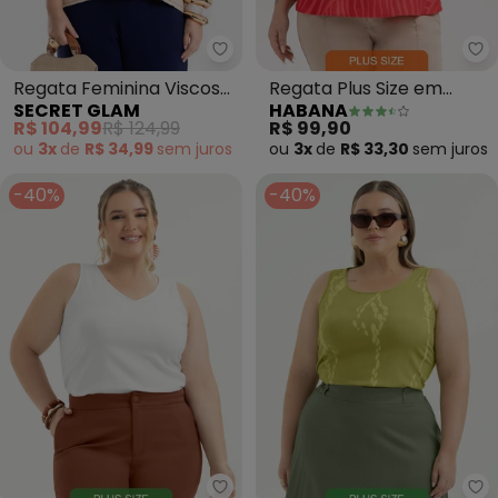
Secret Glam - Regata Feminina
Ha
Regata Feminina Viscose
Regata Plus Size em
SECRET GLAM
HABANA
Creponada (Bege)
Misturinha (Vermelho)
R$ 104,99
R$ 124,99
R$ 99,90
ou
3x
de
R$ 34,99
sem
juros
ou
3x
de
R$ 33,30
sem
juros
-40%
-40%