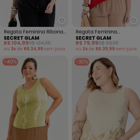
Secret Glam - Regata Feminina 
Se
Regata Feminina Ribana
Regata Feminina
SECRET GLAM
SECRET GLAM
Listrada (Preto)
Canelada Plus Size
R$ 104,99
R$ 124,99
R$ 79,99
R$ 89,99
(Vermelho)
ou
3x
de
R$ 34,99
sem
juros
ou
2x
de
R$ 39,99
sem
juros
-40%
-30%