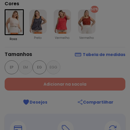
Cores
50%
Preto
Vermelho
Vermelho
Rosa
Tamanhos
Tabela de medidas
EP
EM
EG
EGG
Adicionar na sacola
Desejos
Compartilhar