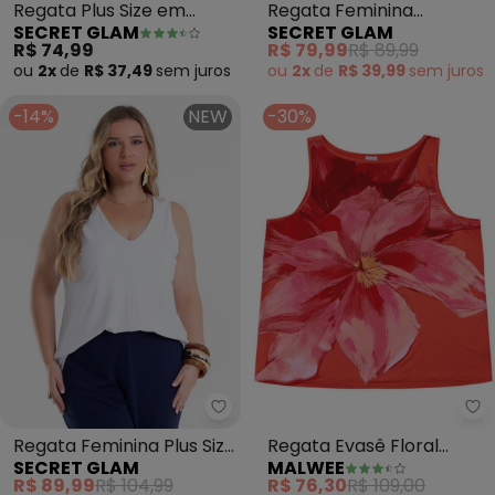
Regata Plus Size em
Regata Feminina
SECRET GLAM
SECRET GLAM
Ribana (Amarelo)
Canelada Plus Size
R$ 74,99
R$ 79,99
R$ 89,99
(Preto)
ou
2x
de
R$ 37,49
sem
juros
ou
2x
de
R$ 39,99
sem
juros
-14%
NEW
-30%
Secret Glam - Regata Feminina 
Ma
Regata Feminina Plus Size
Regata Evasê Floral
SECRET GLAM
MALWEE
(Branco)
Plus(Vermelho)
R$ 89,99
R$ 104,99
R$ 76,30
R$ 109,00