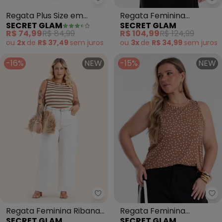
Secret Glam - Regata Plus Siz
Se
Regata Plus Size em
Regata Feminina
SECRET GLAM
SECRET GLAM
Ribana Canelada (Verde)
Viscolinho Listra (Preto)
R$ 74,99
R$ 84,99
R$ 104,99
R$ 124,99
ou
2x
de
R$ 37,49
sem
juros
ou
3x
de
R$ 34,99
sem
juros
-16%
NEW
-15%
NEW
Secret Glam - Regata Feminina
Se
Regata Feminina Ribana
Regata Feminina
SECRET GLAM
SECRET GLAM