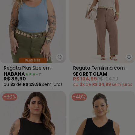
Habana - Regata Plus Size em 
Se
Regata Plus Size em
Regata Feminina com
HABANA
SECRET GLAM
Canelado (Amarelo)
Retilinea (Bege)
R$ 89,90
R$ 104,99
R$ 124,99
ou
3x
de
R$ 29,96
sem
juros
ou
3x
de
R$ 34,99
sem
juros
-60%
-40%