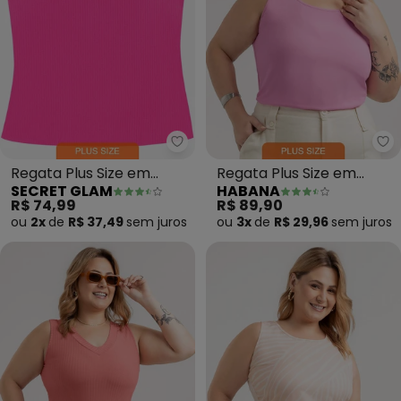
Secret Glam - Regata Plus Size
Ha
Regata Plus Size em
Regata Plus Size em
SECRET GLAM
HABANA
Ribana (Rosa)
Misturinha (Rosa)
R$ 74,99
R$ 89,90
ou
2x
de
R$ 37,49
sem
juros
ou
3x
de
R$ 29,96
sem
juros