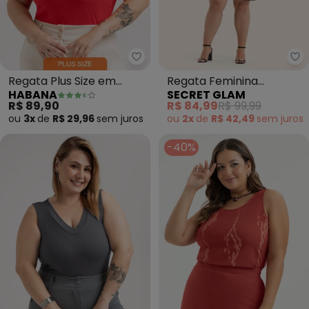
Habana - Regata Plus Size em 
Se
Regata Plus Size em
Regata Feminina
HABANA
SECRET GLAM
Canelado (Vermelho)
Estampada Viscose
R$ 89,90
R$ 84,99
R$ 99,99
(Bege)
ou
3x
de
R$ 29,96
sem
juros
ou
2x
de
R$ 42,49
sem
juros
-40%