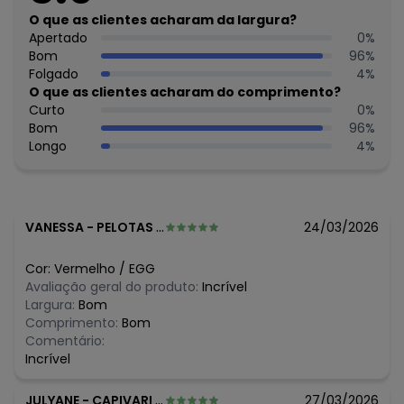
Feito: Brasil
O que as clientes acharam da largura?
Cuidados para conservação do produto: Lavar á Mão, Não
Apertado
0
%
Alvejar, Não Secar em Tambor, Secar no Varal á Sombra,
Bom
96
%
Não Passar, Não Limpar á Seco
Folgado
4
%
Tecido: Misturinha
O que as clientes acharam do comprimento?
Composição: FRENTE: 88% POLIESTER, 12% ELASTANO,
Curto
0
%
COSTAS: 96% VISCOSE, 4% ELASTANO
Bom
96
%
Longo
4
%
VANESSA
-
PELOTAS - RS
24/03/2026
Cor:
Vermelho
/
EGG
Avaliação geral do produto:
Incrível
Largura:
Bom
Comprimento:
Bom
Comentário:
Incrível
JULYANE
-
CAPIVARI DE BAIXO - SC
27/03/2026