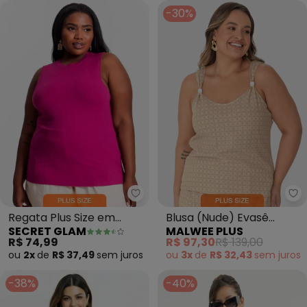
-30%
Secret Glam - Regata Plus Size
Ma
Regata Plus Size em
Blusa (Nude) Evasê
SECRET GLAM
MALWEE PLUS
Ribana Canelada (Roxo)
Arabesco com Pingente
R$ 74,99
R$ 97,30
R$ 139,00
ou
2x
de
R$ 37,49
sem
juros
ou
3x
de
R$ 32,43
sem
juros
-38%
-40%