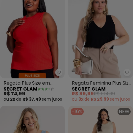
Secret Glam - Regata Plus Size
Se
Regata Plus Size em
Regata Feminina Plus Size
SECRET GLAM
SECRET GLAM
Ribana Canelada
(Preto)
R$ 74,99
R$ 89,99
R$ 104,99
(Laranja)
ou
2x
de
R$ 37,49
sem
juros
ou
3x
de
R$ 29,99
sem
juros
-16%
NEW