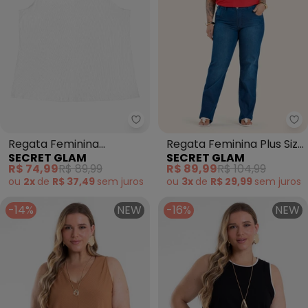
Secret Glam - Regata Feminina 
Se
Regata Feminina
Regata Feminina Plus Size
SECRET GLAM
SECRET GLAM
Canelada Plus Size
(Vermelho)
R$ 74,99
R$ 89,99
R$ 89,99
R$ 104,99
(Branco)
ou
2x
de
R$ 37,49
sem
juros
ou
3x
de
R$ 29,99
sem
juros
-14%
NEW
-16%
NEW