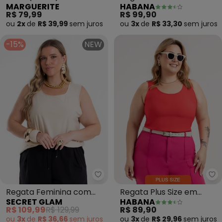
MARGUERITE
HABANA
Floral
Misturinha (Marrom)
R$ 79,99
R$ 99,90
ou
2x
de
R$ 39,99
sem
juros
ou
3x
de
R$ 33,30
sem
juros
-15%
NEW
Secret Glam - Regata Feminina
Ha
Regata Feminina com
Regata Plus Size em
SECRET GLAM
HABANA
Detalhe na Alça (Bege)
Misturinha (Vermelho)
R$ 109,99
R$ 129,99
R$ 89,90
ou
3x
de
R$ 36,66
sem
juros
ou
3x
de
R$ 29,96
sem
juros