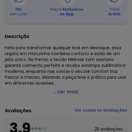
10
x
Preços
Exclusivos
Troca
sem juros
no App
Grátis
Descrição
Feita para transformar qualquer look em destaque, essa
regata em misturinha combina conforto e estilo de um
jeito único. Na frente, o tecido Melrose com elastano
garante caimento perfeito e recebe estampa sublimática
moderna, enquanto nas costas a viscose comfort traz
frescor e maciez, deixando a peça leve e prática para usar
em diferentes ocasiões.
Habana - Regata Plus Size em Misturinha Rosa
...Ver mais
Código do produto: 8231417
Modelo: Regata
Avaliações
Ver todas as avaliações
Modelo da Manga: Regata
Decote Frente : Redondo
3.9
Fornecedor: CATIVA TEXTIL IND. E COM. LTDA / CNPJ
25
avaliações
80.959.513/0001-63