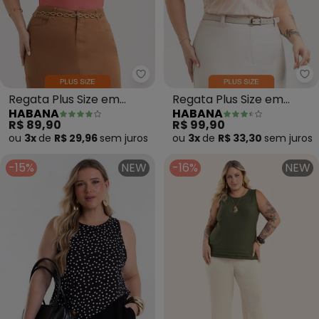
Habana - Regata Plus Size em 
Ha
Regata Plus Size em
Regata Plus Size em
HABANA
HABANA
Canelado (Rosa)
Misturinha (Rosa)
R$ 89,90
R$ 99,90
ou
3x
de
R$ 29,96
sem
juros
ou
3x
de
R$ 33,30
sem
juros
-15%
NEW
-16%
NEW