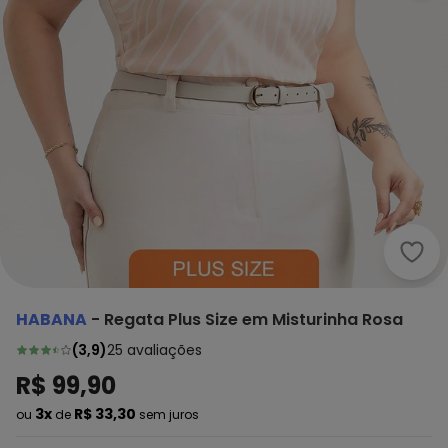
Haba
HABANA
-
Regata Plus Size em Misturinha Rosa
(
3,9
)
25
avaliações
R$ 99,90
3x
R$ 33,30
ou
de
sem juros