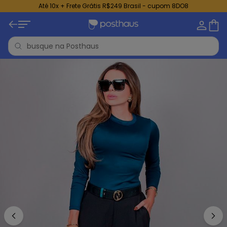
Até 10x + Frete Grátis R$249 Brasil - cupom 8DO8