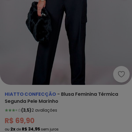
Hiat
HIATTO CONFECÇÃO
-
Blusa Feminina Térmica
Segunda Pele Marinho
(
3,5
)
2
avaliações
R$ 69,90
2x
R$ 34,95
ou
de
sem juros