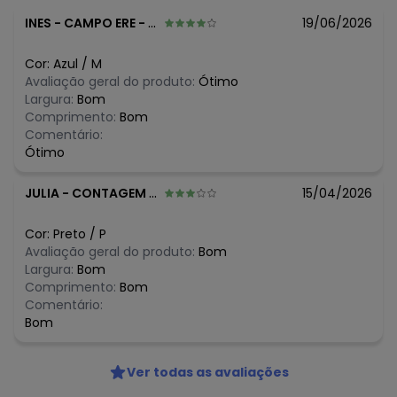
Tecido: Poliamida
INES
-
CAMPO ERE - SC
19/06/2026
Composição: 93% Poliéster 7% Elastano
Cor:
Azul
/
M
Avaliação geral do produto:
Ótimo
Largura:
Bom
Comprimento:
Bom
Comentário:
Ótimo
JULIA
-
CONTAGEM - MG
15/04/2026
Cor:
Preto
/
P
Avaliação geral do produto:
Bom
Largura:
Bom
Comprimento:
Bom
Comentário:
Bom
Ver todas as avaliações