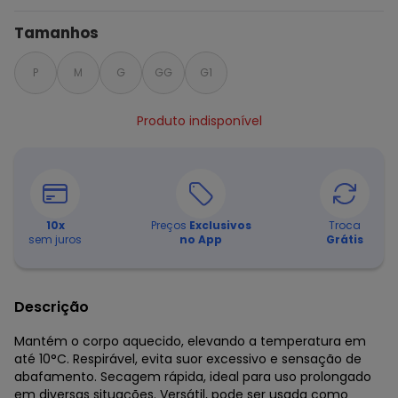
Tamanhos
P
M
G
GG
G1
Produto indisponível
10
x
Preços
Exclusivos
Troca
sem juros
no App
Grátis
Descrição
Mantém o corpo aquecido, elevando a temperatura em
até 10°C. Respirável, evita suor excessivo e sensação de
abafamento. Secagem rápida, ideal para uso prolongado
em diversas situações. Versátil, pode ser usada como