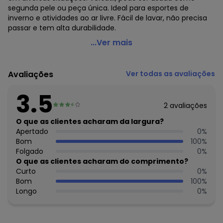
segunda pele ou peça única. Ideal para esportes de
inverno e atividades ao ar livre. Fácil de lavar, não precisa
passar e tem alta durabilidade.
Hiatto Confecção - Blusa Feminina Térmica Segunda
...Ver mais
Pele Marinho
Código do produto: 8471440
Avaliações
Ver todas as avaliações
Comprimento da Manga: Longa
Decote Frente : Redondo
3.5
Fornecedor: RRP COMERCIO DE CONFECCOES LTDA / CNPJ
2
avaliações
10.436.142/0001-50
Feito: BRASIL
O que as clientes acharam da largura?
Cuidados para conservação do produto: lavar em ciclo
Apertado
0
%
normal, com temperatura máxima de 40 ºC. Não utilize
Bom
100
%
alvejantes. Para secagem em tambor, mantenha a
Folgado
0
%
temperatura máxima de 60 °C. Não precisa passar.
O que as clientes acharam do comprimento?
Observação: Blusa térmica segunda pele que oferece
Curto
0
%
conforto e proteção nos dias frios.
Bom
100
%
- Malha térmica de poliéster dry com elastano, toque
Longo
0
%
macio e ajuste perfeito ao corpo.
- Pode ser usada como camada térmica ou peça única,
ideal para frio leve e atividades ao ar livre.