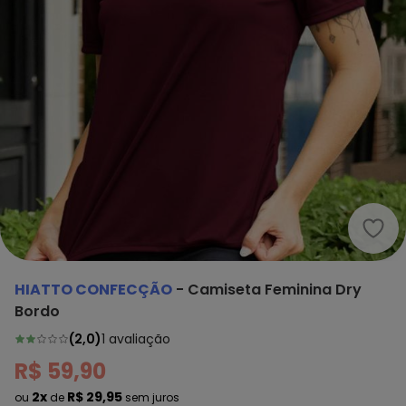
Hiat
HIATTO CONFECÇÃO
-
Camiseta Feminina Dry
Bordo
(
2,0
)
1
avaliação
R$ 59,90
2x
R$ 29,95
ou
de
sem juros