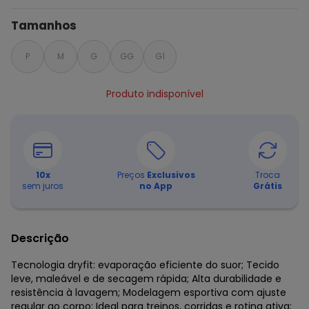
Tamanhos
P
M
G
GG
G1
Produto indisponível
10
x
Preços
Exclusivos
Troca
sem juros
no App
Grátis
Descrição
Tecnologia dryfit: evaporação eficiente do suor; Tecido
leve, maleável e de secagem rápida; Alta durabilidade e
resistência à lavagem; Modelagem esportiva com ajuste
regular ao corpo; Ideal para treinos, corridas e rotina ativa;