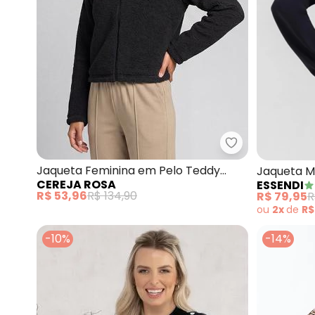
Cereja Rosa - 
Jaqueta Feminina em Pelo Teddy
Jaqueta M
CEREJA ROSA
ESSENDI
(Preto)
R$ 53,96
R$ 134,90
R$ 79,95
R
ou
2x
de
R$
-10%
-14%