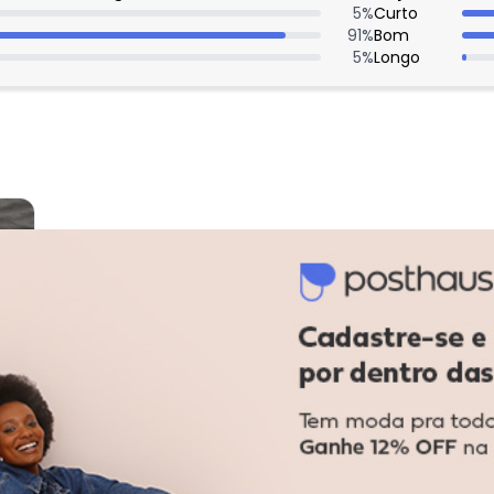
5
%
Curto
91
%
Bom
5
%
Longo