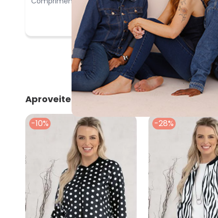
Comprimento:
Bom
Aproveite e compre junto
-10%
-28%