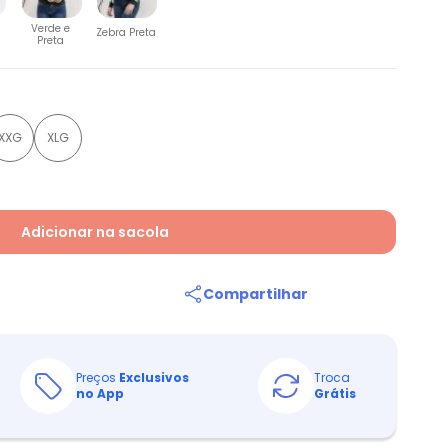
Verde e
Zebra Preta
Preta
XXG
XLG
Adicionar na sacola
Compartilhar
Preços
Exclusivos
Troca
no App
Grátis