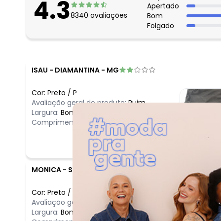
4.3
Apertado
8340
avaliações
Bom
Folgado
ISAU
-
DIAMANTINA - MG
Cor:
Preto
/
P
Avaliação geral do produto:
Ruim
Largura:
Bom
Comprimento:
Bom
MONICA
-
SAO FELIX DO CORIBE - BA
Cor:
Preto
/
M
Avaliação geral do produto:
Ruim
Largura:
Bom