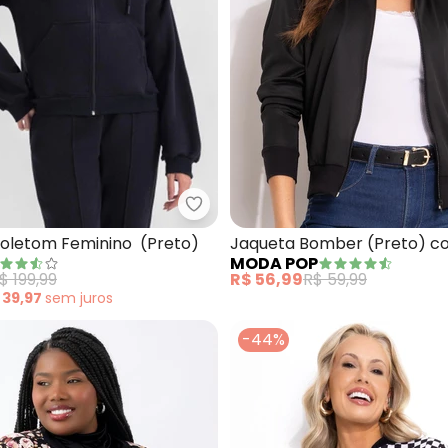
Jaqueta Feminina em Pelo Teddy (Preto)
Essendi - Jaqueta Moletom Femi
oletom Feminino (Preto)
Jaqueta Bomber (Preto) c
MODA POP
$ 199,99
R$ 56,99
R$ 59,99
 39,97
sem
juros
-44%