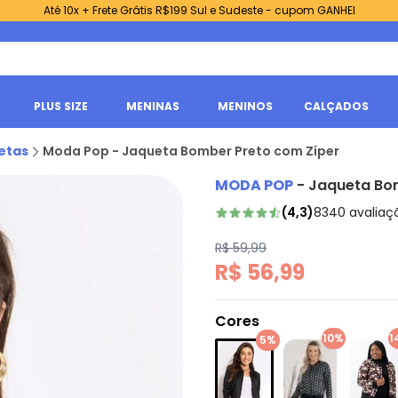
Até 10x + Frete Grátis R$199 Sul e Sudeste - cupom GANHEI
PLUS SIZE
MENINAS
MENINOS
CALÇADOS
etas
Moda Pop - Jaqueta Bomber Preto com Zíper
MODA POP
-
Jaqueta Bo
(
4,3
)
8340
avaliaç
R$ 59,99
R$ 56,99
Cores
10%
1
5%