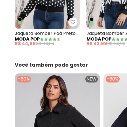
Moda Pop - Jaqueta Bo
Jaqueta Bomber Poá Preto
Jaqueta Bomber 
MODA POP
MODA POP
com Zíper
Preta com Zíper
R$ 44,99
R$ 49,99
R$ 42,99
R$ 59,99
Você também pode gostar
-60%
NEW
-60%