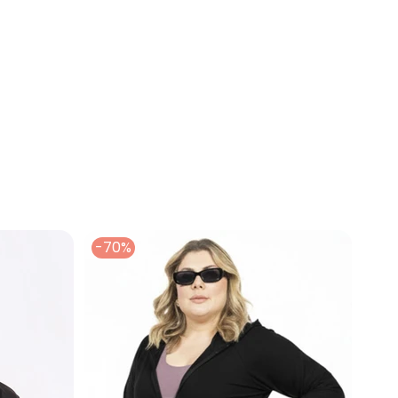
per
ueta Bomber em Cirrê Preta Plus Size
-70%