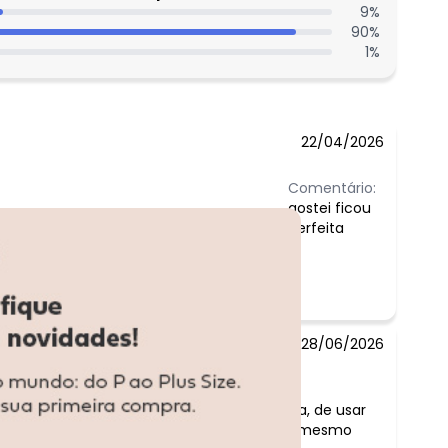
9
%
90
%
1
%
22/04/2026
Comentário:
gostei ficou
perfeita
28/06/2026
Comentário:
a jaqueta é bem fininha, de usar
pra usar de academia mesmo