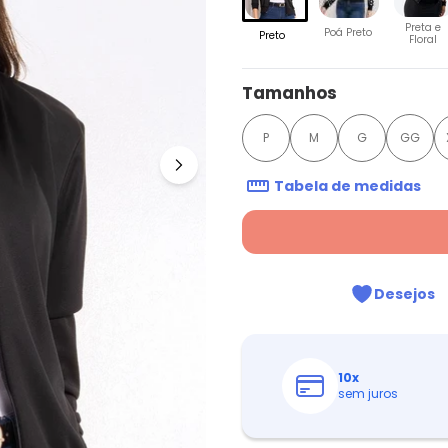
Preta e
Poá Preto
Preto
Floral
Tamanhos
P
M
G
GG
Tabela de medidas
Desejos
10
x
sem juros