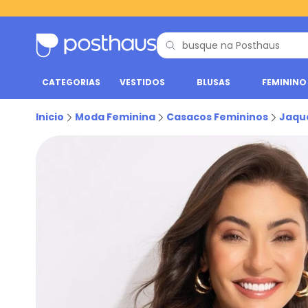
CATEGORIAS
VESTIDOS
BLUSAS
FEMININO
Inicio
Moda Feminina
Casacos Femininos
Jaqu