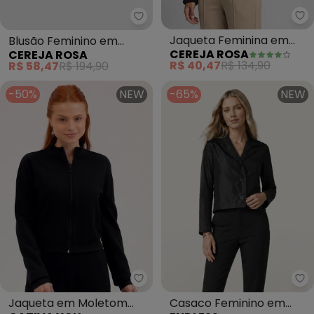
Ce
Cereja Rosa - Blusão Feminino
Jaqueta Feminina em
Blusão Feminino em
CEREJA ROSA
CEREJA ROSA
Pelo Teddy (Preto)
Moletom Estampa Mãe e
R$ 40,47
R$ 134,90
R$ 58,47
R$ 194,90
Filha (Preto)
-50%
NEW
-65%
NEW
Cativa You - Jaqueta em Molet
En
Jaqueta em Moletom
Casaco Feminino em