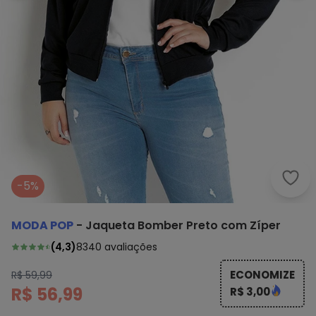
Moda
-5%
MODA POP
-
Jaqueta Bomber Preto com Zíper
(
4,3
)
8340
avaliações
ECONOMIZE
R$ 59,99
R$ 56,99
R$ 3,00