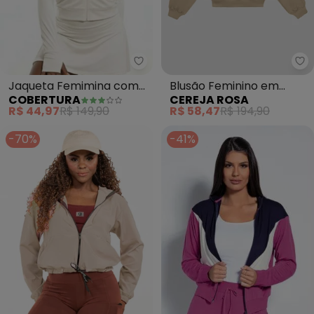
Cobertura - Jaqueta Femimina
Ce
Jaqueta Femimina com
Blusão Feminino em
COBERTURA
CEREJA ROSA
Capuz (Branco)
Moletom Estampa Mãe e
R$ 44,97
R$ 149,90
R$ 58,47
R$ 194,90
Filha (Bege)
-70%
-41%