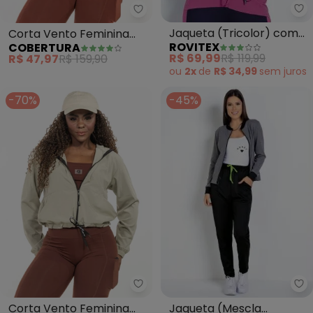
Ro
Cobertura - Corta Vento Femin
Jaqueta (Tricolor) com
Corta Vento Feminina
ROVITEX
COBERTURA
Recortes Rovitex
(Rosa)
R$ 69,99
R$ 119,99
R$ 47,97
R$ 159,90
ou
2x
de
R$ 34,99
sem
juros
-70%
-45%
Mo
Cobertura - Corta Vento Femin
Jaqueta (Mescla
Corta Vento Feminina