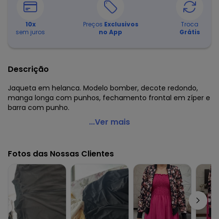
10
x
Preços
Exclusivos
Troca
sem juros
no App
Grátis
Descrição
Jaqueta em helanca. Modelo bomber, decote redondo,
manga longa com punhos, fechamento frontal em zíper e
barra com punho.
Moda Pop - Jaqueta Bomber Preto com Zíper
...Ver mais
Código do produto: 3331603
Modelagem: Solto
Fotos das Nossas Clientes
Comprimento da manga: Longa
Modelo da manga: Com punho
Decote frente: Redondo
Observação: Zíper funcional
Fechamento: Zíper
Tecido: Lã acrílica
Composição: 100% poliéster