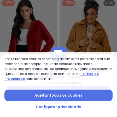
-27%
-70%
NEW
Nós utilizamos cookies e tecnologias similares para melhorar sua
experiência de compra, incluindo conteúdo relevante e
publicidade personalizada. Ao continuar navegando, entendemos
Compre pelo app e ganhe
12% OFF + frete grátis
Ce
Dianna - Jaqueta Feminina Plu
que você está ciente e concorda com a nossa
Política de
na sua primeira compra
Privacidade
para saber mais.
Jaqueta Feminina em
Jaqueta Feminina Plush
Use o cupom
BEMVINDA
CEREJA ROSA
DIANNA
Pelo Teddy (Marrom)
com Capuz (Vermelho)
R$ 40,47
R$ 134,90
R$ 79,99
R$ 109,99
Baixar app Posthaus
ou
2x
de
R$ 39,99
sem
juros
Aceitar todos os cookies
Agora não
-50%
NEW
-70%
NEW
Configurar privacidade