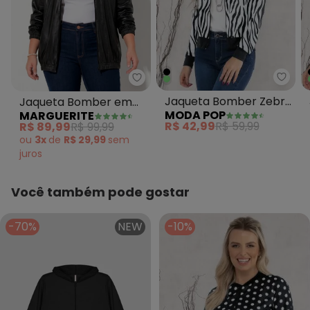
Moda
Marguerite - Jaqueta Bomber em
Jaqueta Bomber Zebra
Jaqueta Bomber em
MODA POP
MARGUERITE
Preta com Zíper
Cirrê Preta Plus Size
R$ 42,99
R$ 59,99
R$ 89,99
R$ 99,99
ou
3x
de
R$ 29,99
sem
juros
Você também pode gostar
-70%
NEW
-10%