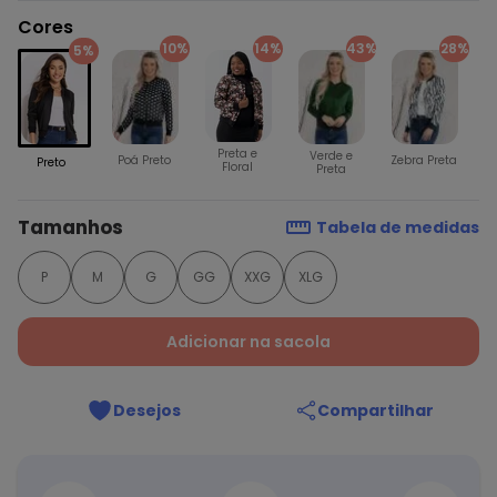
Cores
10%
14%
43%
28%
5%
Preta e
Verde e
Poá Preto
Zebra Preta
Preto
Floral
Preta
Tamanhos
Tabela de medidas
P
M
G
GG
XXG
XLG
Adicionar na sacola
Desejos
Compartilhar