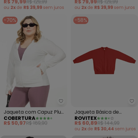
R$ 79,99
R$ 129,99
R$ 79,99
R$ 129,99
ou
2x
de
R$ 39,99
sem
juros
ou
2x
de
R$ 39,99
sem
juros
-70%
-58%
Cobertura - Jaqueta com Capuz
Ro
Jaqueta com Capuz Plus
Jaqueta Básica de
COBERTURA
ROVITEX
Size (Branco)
Moletom (Laranja)
R$ 50,97
R$ 169,90
R$ 60,89
R$ 144,99
ou
2x
de
R$ 30,44
sem
juros