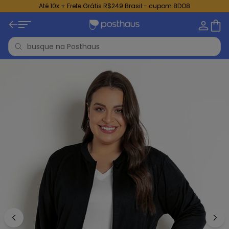
Até 10x + Frete Grátis R$249 Brasil - cupom 8DO8