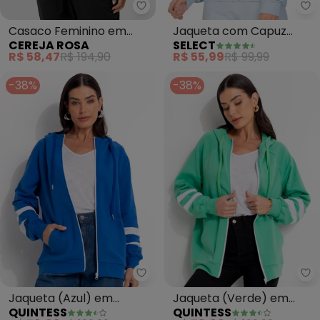
Cereja Rosa - Casaco Feminino
Casaco Feminino em
Jaqueta com Capuz
CEREJA ROSA
SELECT
Moletinho com Bolso
Básica (Azul)
R$ 58,47
R$ 194,90
R$ 55,99
R$ 99,99
(Bege)
-38%
-38%
Quintess - Jaqueta (Azul) em 
Qu
Jaqueta (Azul) em
Jaqueta (Verde) em
QUINTESS
QUINTESS
Molecotton
Molecotton