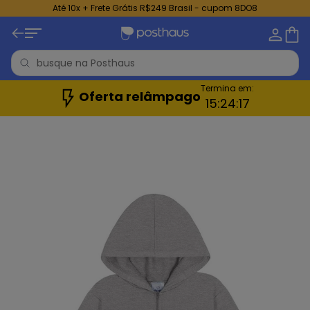
Até 10x + Frete Grátis R$249 Brasil - cupom 8DO8
Termina em:
Oferta relâmpago
15:
24:
15