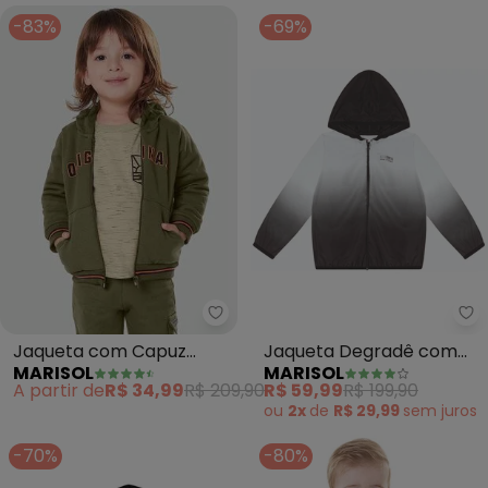
-83%
-69%
Marisol - Jaqueta com Capuz 
Ma
Jaqueta com Capuz
Jaqueta Degradê com
MARISOL
MARISOL
Moletom Menino (Verde)
Capuz (Preto)
A partir de
R$ 34,99
R$ 209,90
R$ 59,99
R$ 199,90
ou
2x
de
R$ 29,99
sem
juros
-70%
-80%