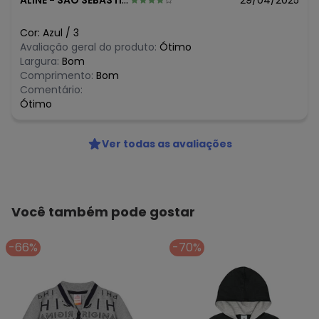
ALINE
-
SAO SEBASTIAO DO ANTA - MG
29/04/2025
Cor:
Azul
/
3
Avaliação geral do produto:
Ótimo
Largura:
Bom
Comprimento:
Bom
Comentário:
Ótimo
Ver todas as avaliações
Você também pode gostar
-66%
-70%