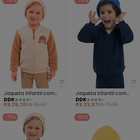
-70%
-70%
Ddk - Jaqueta Infantil com Ma
Dd
Jaqueta Infantil com
Jaqueta Infantil com
DDK
DDK
Manga em Pelo (Bege)
Capuz (Azul)
R$ 29,70
R$ 99,00
R$ 23,97
R$ 79,90
-70%
-80%