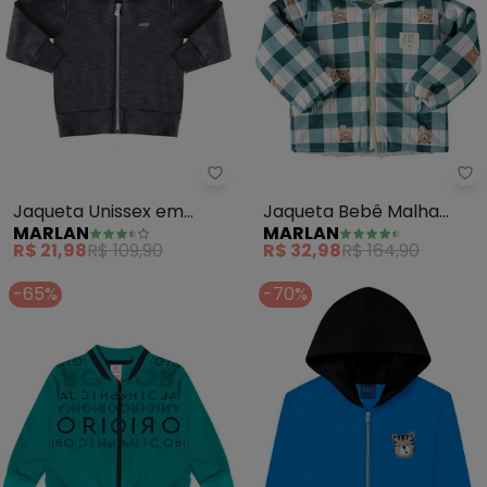
Marlan - Jaqueta Unissex em M
Ma
Jaqueta Unissex em
Jaqueta Bebê Malha
MARLAN
MARLAN
Moletom Flamê Felpado
Térmica Ursinhos Xadrez
R$ 21,98
R$ 109,90
R$ 32,98
R$ 164,90
(Preto)
(Verde)
-65%
-70%