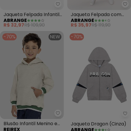
Abrange - Jaqueta Felpada Infa
Ab
Jaqueta Felpada Infantil
Jaqueta Felpada com
ABRANGE
ABRANGE
Menino (Cinza)
Capuz Infantil Menino
R$ 32,97
R$ 109,90
R$ 35,97
R$ 119,90
(Cinza)
-70%
NEW
-70%
Reirex - Blusão Infantil Menin
Ab
Blusão Infantil Menino em
Jaqueta Dragon (Cinza)
REIREX
ABRANGE
Moletom com Retilínea