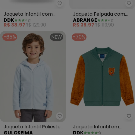
Ddk - Jaqueta Infantil com Cap
Ab
Jaqueta Infantil com
Jaqueta Felpada com
DDK
ABRANGE
Capuz (Verde)
Capuz Infantil Menino
R$ 38,97
R$ 129,90
R$ 35,97
R$ 119,90
(Bege)
-65%
NEW
-70%
Guloseima - Jaqueta Infantil Po
Dd
Jaqueta Infantil Poliéster
Jaqueta Infantil em
GULOSEIMA
DDK
Térmico Azul
Moletom com Pelo