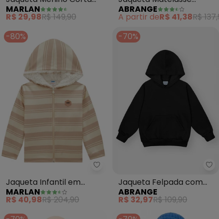
MARLAN
ABRANGE
Vento Play Now (Azul)
(Amarelo)
R$ 29,98
R$ 149,90
A partir de
R$ 41,38
R$ 137
-80%
-70%
Marlan - Jaqueta Infantil em M
Ab
Jaqueta Infantil em
Jaqueta Felpada com
MARLAN
ABRANGE
Moletom Listrado (Bege)
Capuz Infantil Menino
R$ 40,98
R$ 204,90
R$ 32,97
R$ 109,90
(Preto)