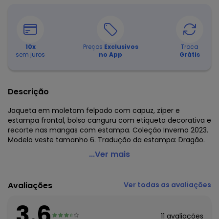
10
x
Preços
Exclusivos
Troca
sem juros
no App
Grátis
Descrição
Jaqueta em moletom felpado com capuz, zíper e
estampa frontal, bolso canguru com etiqueta decorativa e
recorte nas mangas com estampa. Coleção Inverno 2023.
Modelo veste tamanho 6. Tradução da estampa: Dragão.
Abrange - Jaqueta Dragon Cinza
...Ver mais
Código do produto: 7340434
Modelagem: Ampla
Avaliações
Ver todas as avaliações
Modelo: Alongado
Comprimento da Manga: Longa
3.6
Forro: Não
11
avaliações