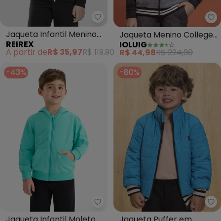
Reirex - Jaqueta Infantil Meni
Io
Jaqueta Infantil Menino
Jaqueta Menino College
REIREX
IOLUIG
em Malha Felpada com
(Azul)
A partir de
R$ 35,97
R$ 119,90
R$ 44,98
R$ 224,90
Capuz Preto
-43%
-80%
Rovi Kids - Jaqueta Infantil M
Io
Jaqueta Infantil Moletom
Jaqueta Puffer em