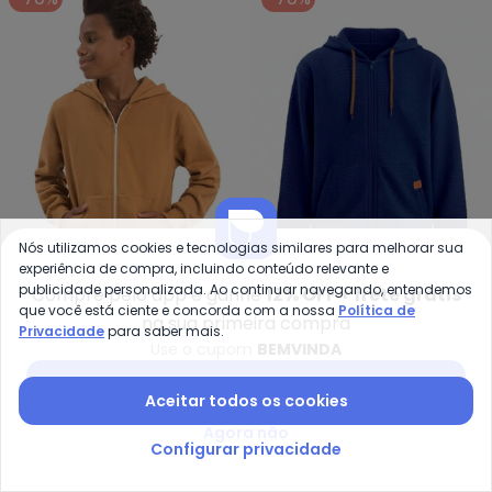
Nós utilizamos cookies e tecnologias similares para melhorar sua
experiência de compra, incluindo conteúdo relevante e
publicidade personalizada. Ao continuar navegando, entendemos
Compre pelo app e ganhe
12% OFF + frete grátis
Ddk - Jaqueta com Capuz Bolso
Dd
que você está ciente e concorda com a nossa
Política de
na sua primeira compra
Jaqueta com Capuz
Jaqueta Infantil com
Privacidade
para saber mais.
DDK
DDK
Use o cupom
BEMVINDA
Bolso e Zíper (Marrom)
Capuz (Azul)
R$ 41,97
R$ 139,90
R$ 38,97
R$ 129,90
Baixar app Posthaus
Aceitar todos os cookies
-70%
-65%
NEW
Agora não
Configurar privacidade