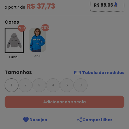
R$ 37,73
R$ 88,06
a partir de
Cores
70%
70%
Azul
Cinza
Tamanhos
Tabela de medidas
1
2
3
4
6
8
Adicionar na sacola
Desejos
Compartilhar