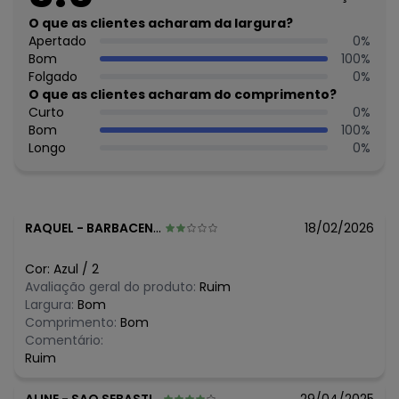
Decote Frente : Redondo
Fornecedor: ABRANGE INDÚSTRIA E COMÉRCIO DE CONFECÇÕ
O que as clientes acharam da largura?
/ CNPJ 78.072.340/0019-4
Apertado
0
%
Feito: no Brasil
Bom
100
%
Cuidados para conservação do produto: Temperatura
Folgado
0
%
máxima de lavagem 30C. Não alvejar. Não passar sobre a
O que as clientes acharam do comprimento?
estampa
Curto
0
%
Tecido: Moletom Felpado
Bom
100
%
Composição: Jaqueta/Capuz 100% Algodão
Longo
0
%
Histórico de preços
O preço apresentado abaixo é o menor oferecido em
algum dia do mês, para o menor tamanho disponível.
RAQUEL
-
BARBACENA - MG
18/02/2026
N/D*
agosto/2026
N/D*
julho/2026
Cor:
Azul
/
2
R$ 39,9
junho/2026
Avaliação geral do produto:
Ruim
R$ 29,9
maio/2026
Largura:
Bom
N/D*
abril/2026
Comprimento:
Bom
R$ 25,15
março/2026
Comentário:
R$ 25,15
fevereiro/2026
Ruim