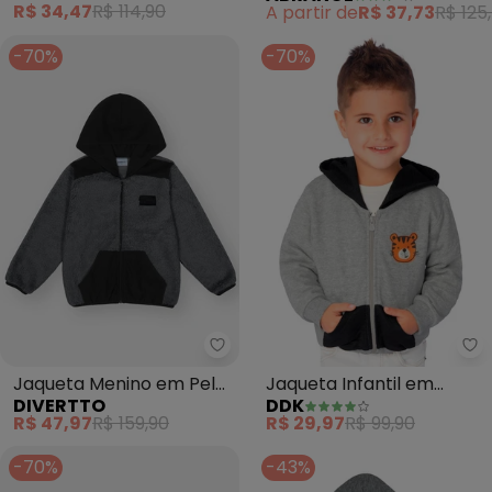
R$ 34,47
R$ 114,90
A partir de
R$ 37,73
R$ 125
(Mescla)
-70%
-70%
Divertto - Jaqueta Menino em P
Dd
Jaqueta Menino em Pelo
Jaqueta Infantil em
DIVERTTO
DDK
(Cinza)
Moletom e Capuz (Cinza)
R$ 47,97
R$ 159,90
R$ 29,97
R$ 99,90
-70%
-43%