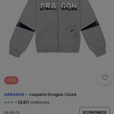
Abra
-70%
ABRANGE
-
Jaqueta Dragon Cinza
(
3,6
)
11
avaliações
ECONOMIZE
R$ 125,79