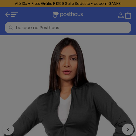
Até 10x + Frete Grátis R$199 Sul e Sudeste - cupom GANHEI