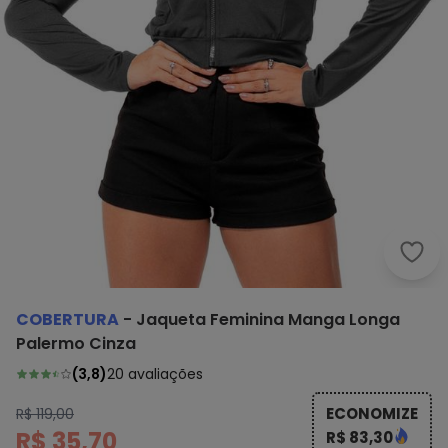
Cobe
COBERTURA
-
Jaqueta Feminina Manga Longa
Palermo Cinza
(
3,8
)
20
avaliações
ECONOMIZE
R$ 119,00
R$ 35,70
R$ 83,30