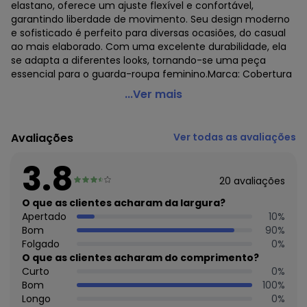
elastano, oferece um ajuste flexível e confortável,
garantindo liberdade de movimento. Seu design moderno
e sofisticado é perfeito para diversas ocasiões, do casual
ao mais elaborado. Com uma excelente durabilidade, ela
se adapta a diferentes looks, tornando-se uma peça
essencial para o guarda-roupa feminino.Marca: Cobertura
Cobertura - Jaqueta Feminina Manga Longa Palermo
...Ver mais
Cinza
Código do produto: 7957856
Avaliações
Ver todas as avaliações
Comprimento da manga: Longa
Fornecedor: LULI INDÚSTRIA E COMÉRCIO DE CONFECÇÕES /
3.8
CNPJ 78.644.424/0001-86
20
avaliações
Feito: Brasil
Cuidados para conservação do produto: Lavar em até
O que as clientes acharam da largura?
40°C, com cores semelhantes. Não usar alvejante à base
Apertado
10
%
de cloro. Não secar em tambor. Passar em até 150°C. Não
Bom
90
%
limpar a seco. Armazenar em local seco, longe da luz solar
Folgado
0
%
direta.
O que as clientes acharam do comprimento?
Composição: 98% poliéster 2% elastano
Curto
0
%
Bom
100
%
Histórico de preços
Longo
0
%