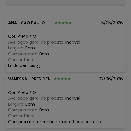
O preço apresentado abaixo é o menor oferecido em
algum dia do mês, para o menor tamanho disponível.
N/D*
agosto/2026
R$ 35,7
julho/2026
ANA
-
SAO PAULO - SP
15/05/2026
R$ 35,7
junho/2026
R$ 35,7
maio/2026
Cor:
Preto
/
M
R$ 35,7
abril/2026
Avaliação geral do produto:
Incrível
R$ 35,7
março/2026
Largura:
Bom
N/D*
fevereiro/2026
Comprimento:
Bom
Comentário:
Linda demais ¿¿
VANESSA
-
PRESIDENTE PRUDENTE - SP
02/06/2026
Cor:
Preto
/
G
Avaliação geral do produto:
Incrível
Largura:
Bom
Comprimento:
Bom
Comentário:
Comprei um tamanho maior e ficou perfeito.