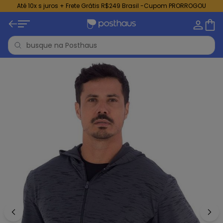
Até 10x s juros + Frete Grátis R$249 Brasil -Cupom PRORROGOU