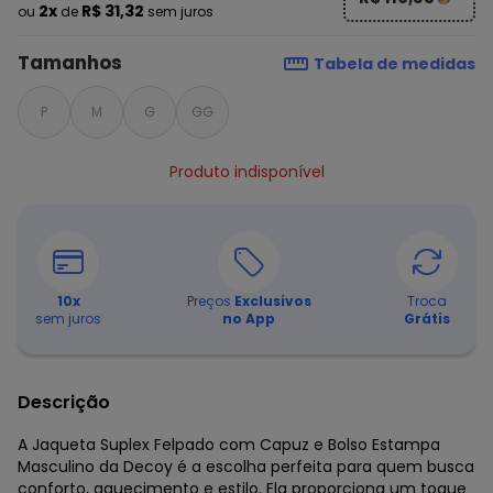
2x
R$ 31,32
ou
de
sem juros
Tamanhos
Tabela de medidas
P
M
G
GG
Produto indisponível
10
x
Preços
Exclusivos
Troca
sem juros
no App
Grátis
Descrição
A Jaqueta Suplex Felpado com Capuz e Bolso Estampa
Masculino da Decoy é a escolha perfeita para quem busca
conforto, aquecimento e estilo. Ela proporciona um toque