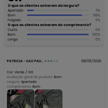
N/D*
agosto/2026
R$ 62,65
O que as clientes acharam da largura?
julho/2026
R$ 62,65
Apertado
11
%
junho/2026
R$ 62,65
Bom
89
%
maio/2026
R$ 62,65
Folgado
0
%
abril/2026
R$ 62,65
O que as clientes acharam do comprimento?
março/2026
R$ 71,6
Curto
0
%
fevereiro/2026
Bom
100
%
Longo
0
%
PATRICIA
-
SAO PAULO - SP
08/05/2026
Cor:
Verde
/
GG
Avaliação geral do produto:
Bom
Largura:
Apertado
Comprimento:
Bom