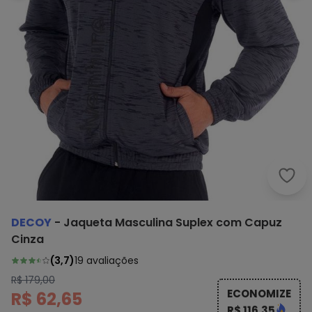
Deco
DECOY
-
Jaqueta Masculina Suplex com Capuz
Cinza
(
3,7
)
19
avaliações
R$ 179,00
ECONOMIZE
R$ 62,65
R$ 116,35