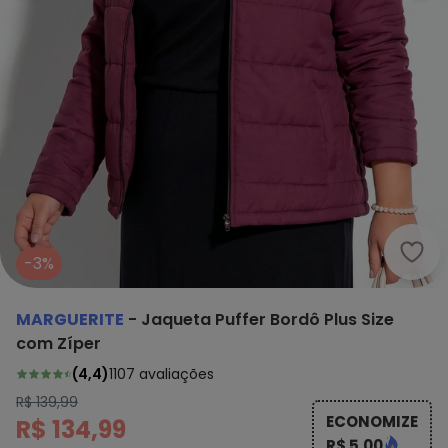
Marg
-3%
MARGUERITE
-
Jaqueta Puffer Bordô Plus Size
com Zíper
(
4,4
)
1107
avaliações
R$ 139,99
ECONOMIZE
R$ 134,99
R$ 5,00