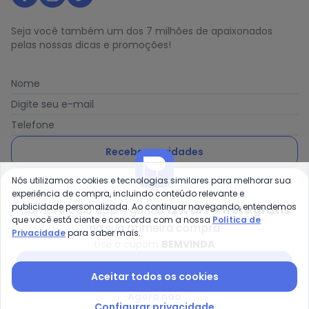
Seja você também um dos 7 milhões de apaixonados
pelas nossas dicas e promoções!
Nome
Digite seu e-mail
Telefone
Receber novidades
Nós utilizamos cookies e tecnologias similares para melhorar sua
Ao enviar o cadastro, você concorda com a nossa
Política
experiência de compra, incluindo conteúdo relevante e
de Privacidade
publicidade personalizada. Ao continuar navegando, entendemos
Compre pelo app e ganhe
12% OFF + frete grátis
que você está ciente e concorda com a nossa
Política de
na sua primeira compra
Privacidade
para saber mais.
Use o cupom
BEMVINDA
Posthaus é uma marca da Posthaus Ltda / CNPJ:
Baixar app Posthaus
Aceitar todos os cookies
80.462.138/0001-41
Endereço: Rua Werner Duwe, 202 Bairro Badenfurt -
Agora não
89.070-700 - Blumenau/SC
Configurar privacidade