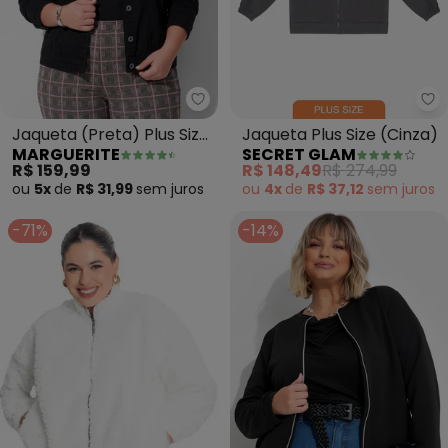
Marguerite - Jaqueta (Preta) P
Se
Jaqueta (Preta) Plus Size
Jaqueta Plus Size (Cinza)
MARGUERITE
SECRET GLAM
com Bolso Decorativo
R$ 159,99
R$ 148,49
R$ 274,99
ou
5x
de
R$ 31,99
sem
juros
ou
4x
de
R$ 37,12
sem
juros
-71%
-14%