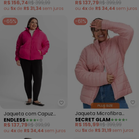
R$ 156,74
R$ 399,99
R$ 137,79
R$ 399,99
ou
5x
de
R$ 31,34
sem
juros
ou
4x
de
R$ 34,44
sem
juros
-65%
-61%
Se
Endless - Jaqueta com Capuz Fe
Jaqueta Microfibra
Jaqueta com Capuz
SECRET GLAM
ENDLESS
(Rosa)
Feminina Plus Size (Rosa)
R$ 155,99
R$ 399,99
R$ 137,79
R$ 399,99
ou
5x
de
R$ 31,19
sem
juros
ou
4x
de
R$ 34,44
sem
juros