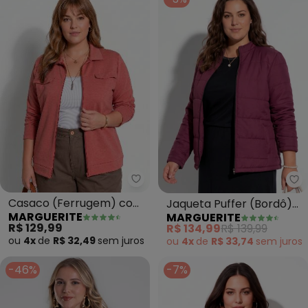
Marguerite - Casaco (Ferrugem)
Ma
Casaco (Ferrugem) com
Jaqueta Puffer (Bordô)
MARGUERITE
MARGUERITE
Zíper Plus Size Marguerite
Plus Size com Zíper
R$ 129,99
R$ 134,99
R$ 139,99
ou
4x
de
R$ 32,49
sem
juros
ou
4x
de
R$ 33,74
sem
juros
-46%
-7%