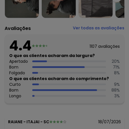
Tecido: Tactel
Composição: 100% poliéster
Avaliações
Ver todas as avaliações
4.4
1107
avaliações
O que as clientes acharam da largura?
Apertado
20
%
Bom
71
%
Folgado
8
%
O que as clientes acharam do comprimento?
Curto
9
%
Bom
88
%
Longo
3
%
RAIANE
-
ITAJAI - SC
18/07/2026