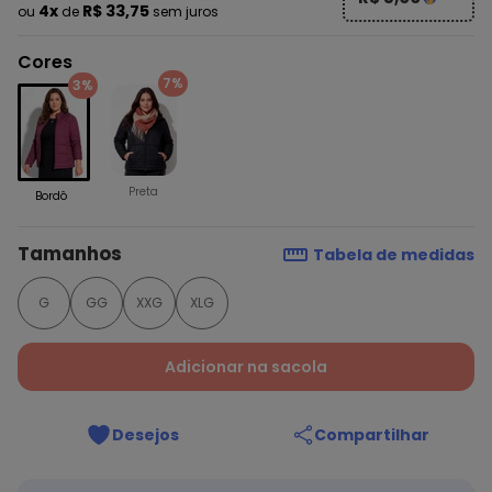
4x
R$ 33,75
ou
de
sem juros
Cores
7%
3%
Preta
Bordô
Tamanhos
Tabela de medidas
G
GG
XXG
XLG
Adicionar na sacola
Desejos
Compartilhar