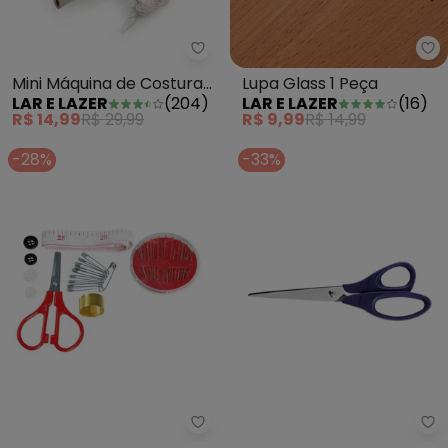
Lar e Lazer - Mini Máquina de C
La
Mini Máquina de Costura
Lupa Glass 1 Peça
LAR E LAZER
(
204
)
LAR E LAZER
(
16
)
Manual 1 Peça
R$ 14,99
R$ 29,99
R$ 9,99
R$ 14,99
-28%
-33%
Mundo Lar - Kit Costura Sortido
Mu