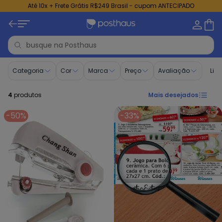
Até 10x + Frete Grátis R$249 Brasil - cupom ANTECIPADO
Trabalhos Manuais - Jardim e Ferramentas | Posthaus
Categoria
Cor
Marca
Preço
Avaliação
Limp
4
produtos
Mais desejados
-50%
-33%