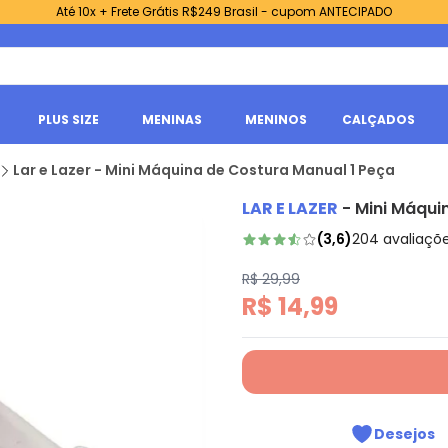
Até 10x + Frete Grátis R$249 Brasil - cupom ANTECIPADO
PLUS SIZE
MENINAS
MENINOS
CALÇADOS
Lar e Lazer - Mini Máquina de Costura Manual 1 Peça
LAR E LAZER
-
Mini Máqui
(
3,6
)
204
avaliaçõ
R$ 29,99
R$ 14,99
Desejos