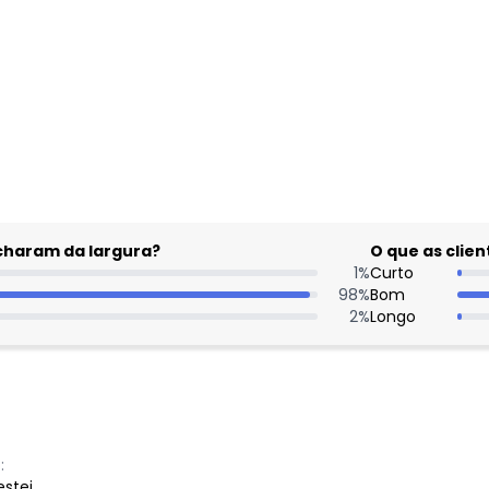
gum dia do mês, para o menor tamanho disponível.
acharam da largura?
O que as cli
1
%
Curto
98
%
Bom
2
%
Longo
:
stei.