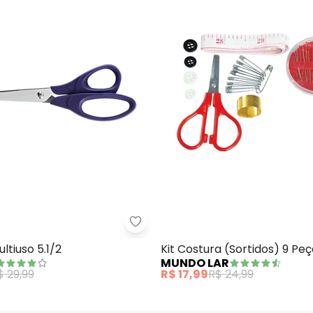
ini Máquina de Costura Manual 1 Peça
Mundial - Tesoura Multiuso 5.1/2
ltiuso 5.1/2
Kit Costura (Sortidos) 9 Pe
MUNDO LAR
$ 29,99
R$ 17,99
R$ 24,99