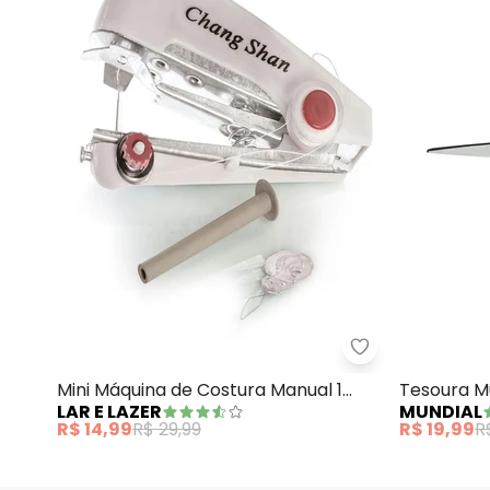
Lar e Lazer - M
Mini Máquina de Costura Manual 1
Tesoura Mu
LAR E LAZER
MUNDIAL
Peça
R$ 14,99
R$ 29,99
R$ 19,99
R