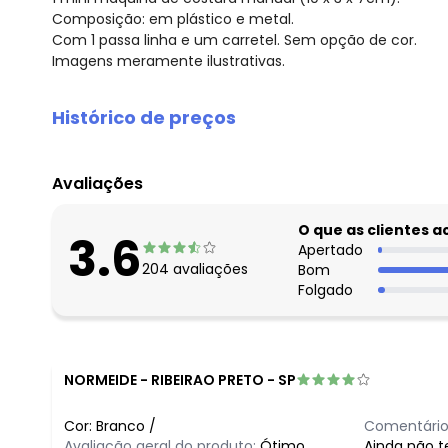
Composição: em plástico e metal.
Com 1 passa linha e um carretel. Sem opção de cor.
Imagens meramente ilustrativas.
Histórico de preços
O preço apresentado abaixo é o menor oferecido em al
agosto/2026
Avaliações
julho/2026
junho/2026
O que as clientes 
3.6
maio/2026
Apertado
204
avaliações
Bom
abril/2026
Folgado
março/2026
fevereiro/2026
NORMEIDE
-
RIBEIRAO PRETO - SP
Cor:
Branco
/
Comentário
Avaliação geral do produto:
Ótimo
Ainda não te