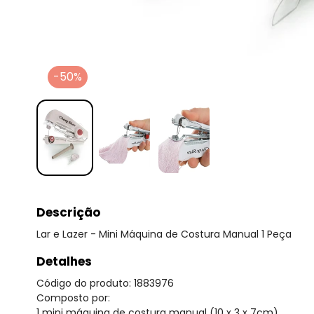
-50%
Descrição
Lar e Lazer - Mini Máquina de Costura Manual 1 Peça
Detalhes
Código do produto: 1883976
Composto por:
1 mini máquina de costura manual (10 x 3 x 7cm).