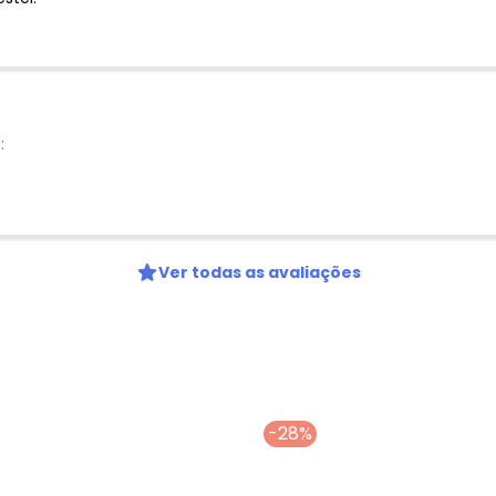
Nome
Digite seu e-mail
Telefone
Ao enviar o cadastro, você
Privacidade
:
Ver todas as avaliações
-28%