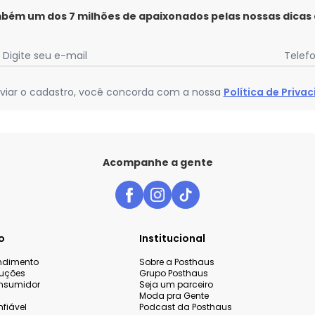
mbém um dos 7 milhões de apaixonados pelas nossas dicas
Digite seu e-mail
Telef
viar o cadastro, você concorda com a nossa
Política de Priva
Acompanhe a gente
o
Institucional
endimento
Sobre a Posthaus
luções
Grupo Posthaus
nsumidor
Seja um parceiro
Moda pra Gente
fiável
Podcast da Posthaus