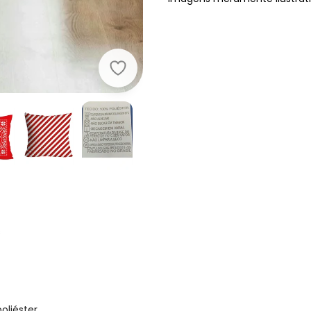
Lar e Lazer - Jogo de Almofadas N
s
liéster.