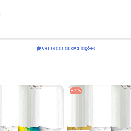
Digite seu e-mail
Telefone
:
Ao enviar o cadastro, você
Privacidade
Ver todas as avaliações
-19%