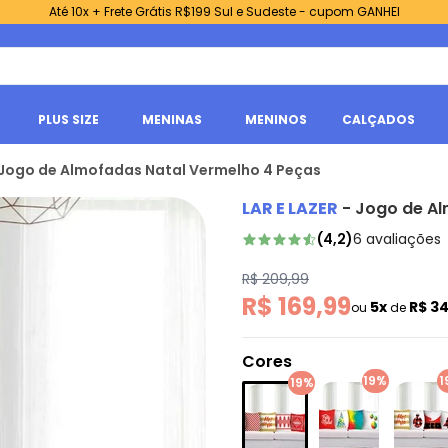
Até 10x + Frete Grátis R$199 Sul e Sudeste - cupom GANHEI
PLUS SIZE
MENINAS
MENINOS
CALÇADOS
- Jogo de Almofadas Natal Vermelho 4 Peças
LAR E LAZER
-
Jogo de Al
(
4,2
)
6
avaliações
R$ 209,99
R$ 169,99
5x
R$ 3
ou
de
Cores
19%
1
19%