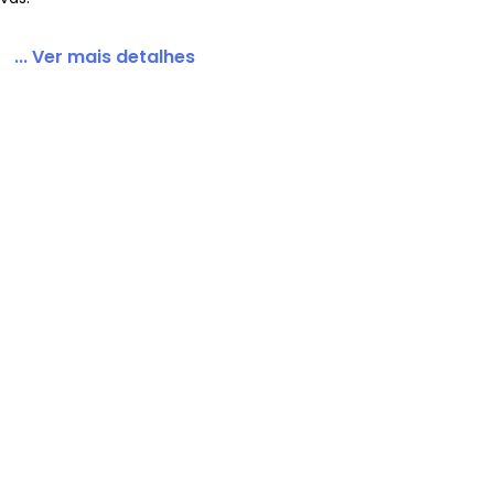
... Ver mais detalhes
atal Vermelho 4 Peças