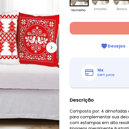
Amarelo
Branco
Vermelho
Desejos
10
x
sem juros
Descrição
Composto por: 4 almofadas c
para complementar sua deco
com estampas em alta resolu
Imagens meramente ilustrati