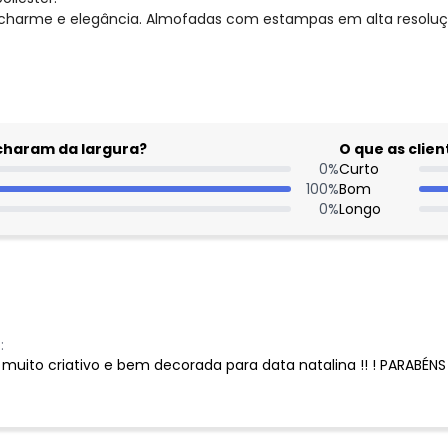
harme e elegância. Almofadas com estampas em alta resolução
acharam da largura?
O que as cli
0
%
Curto
100
%
Bom
0
%
Longo
:
 muito criativo e bem decorada para data natalina !! ! PARABÉNS 
Nome