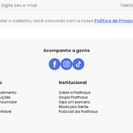
Digite seu e-mail
Telef
viar o cadastro, você concorda com a nossa
Política de Priva
Acompanhe a gente
o
Institucional
endimento
Sobre a Posthaus
luções
Grupo Posthaus
nsumidor
Seja um parceiro
Moda pra Gente
fiável
Podcast da Posthaus