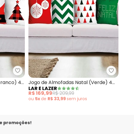
 Natal (Amarelo) 4 Peças
Lar e Lazer - Jogo de Almofadas Natal (Branco) 
Lar e Laz
Branco) 4
Jogo de Almofadas Natal (Verde) 4
LAR E LAZER
Peças
R$ 169,99
R$ 209,99
ou
5x
de
R$ 33,99
sem
juros
 e promoções!