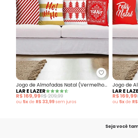
Lar e Lazer - 
Jogo de Almofadas Natal (Vermelho)
Jogo de A
LAR E LAZER
LAR E LAZ
4 Peças
Peças
R$ 169,99
R$ 209,99
R$ 169,99
ou
5x
de
R$ 33,99
sem
juros
ou
5x
de
R$
Seja você ta