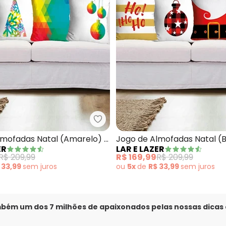
Jogo de Almofadas Natal (Vermelho) 4 Peças
Lar e Lazer - Jogo de Almofadas
lmofadas Natal (Amarelo) 4
Jogo de Almofadas Natal (
ER
LAR E LAZER
Peças
R$ 209,99
R$ 169,99
R$ 209,99
 33,99
sem
juros
ou
5x
de
R$ 33,99
sem
juros
mbém um dos 7 milhões de apaixonados pelas nossas dicas