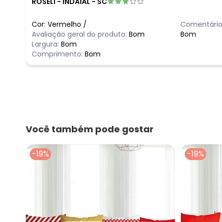
ROSELI
-
INDAIAL - SC
Cor:
Vermelho
/
Comentário
Avaliação geral do produto:
Bom
Bom
Largura:
Bom
Comprimento:
Bom
Você também pode gostar
-19%
-19%