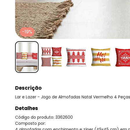
-19%
Descrição
Lar e Lazer - Jogo de Almofadas Natal Vermelho 4 Peça
Detalhes
Código do produto: 3362600
Composto por:
4 almofadas com enchimento e zíper (45x45 cm) em po