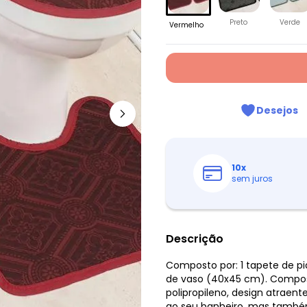
Preto
Verde
Vermelho
Desejos
10
x
sem juros
Descrição
Composto por: 1 tapete de p
de vaso (40x45 cm). Compos
polipropileno, design atraent
ao seu banheiro, mas também