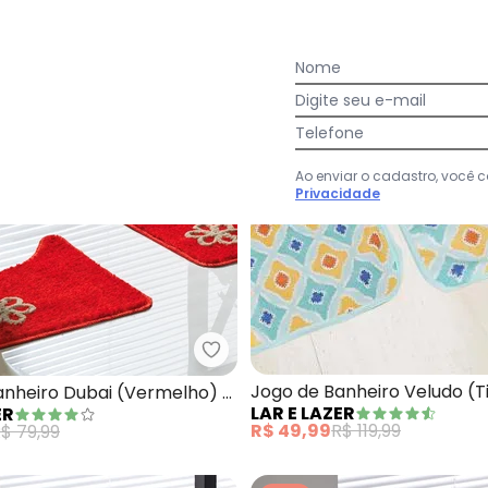
Nome
Digite seu e-mail
Telefone
Ao enviar o cadastro, você
Privacidade
Jogo de Banheiro (Vermelho) 3 Peças
Lar e Lazer - Jogo de Banheiro 
Jogo de Banheiro Veludo (T
anheiro Dubai (Vermelho) 3
LAR E LAZER
ER
Peças
R$ 49,99
R$ 119,99
$ 79,99