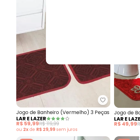
Lar e Lazer - 
Jogo de Banheiro (Vermelho) 3 Peças
Jogo de B
LAR E LAZER
LAR E LAZ
Peças
R$ 59,99
R$ 119,99
R$ 49,99
R
ou
2x
de
R$ 29,99
sem
juros