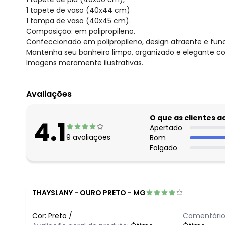
1 tapete de vaso (40x44 cm)
1 tampa de vaso (40x45 cm).
Composição: em polipropileno.
Confeccionado em polipropileno, design atraente e func
Mantenha seu banheiro limpo, organizado e elegante co
Imagens meramente ilustrativas.
Avaliações
O que as clientes 
4.1
Apertado
9
avaliações
Bom
Folgado
THAYSLANY
-
OURO PRETO - MG
Cor:
Preto
/
Comentário