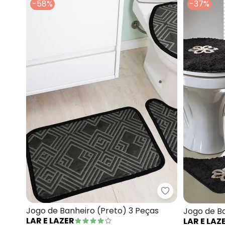
-58%
-37%
Lar e Lazer - J
Jogo de Banheiro (Preto) 3 Peças
Jogo de Ba
LAR E LAZER
LAR E LAZ
Peças