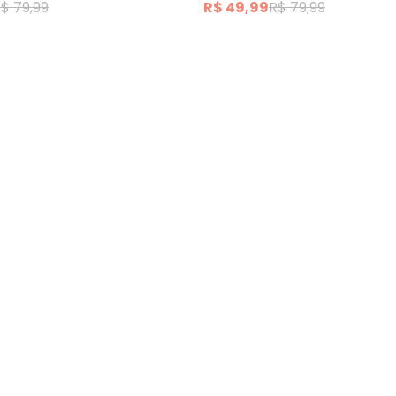
$ 79,99
R$ 49,99
R$ 79,99
ogo de Banheiro (Verde) 3 Peças