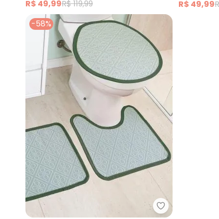
R$ 49,99
R$ 119,99
R$ 49,99
R
-58%
Lar e Lazer - J