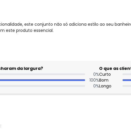
ionalidade, este conjunto não só adiciona estilo ao seu banhe
m este produto essencial.
acharam da largura?
O que as cli
0
%
Curto
100
%
Bom
0
%
Longo
: