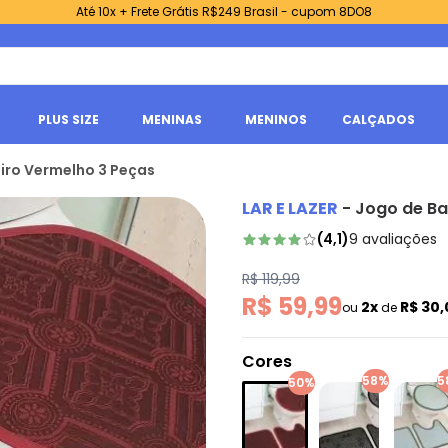
Até 10x + Frete Grátis R$249 Brasil - cupom 8DO8
PLUS SIZE
MENINAS
MENINOS
CALÇADOS
eiro Vermelho 3 Peças
LAR E LAZER
-
Jogo de Ba
(
4,1
)
9
avaliações
R$ 119,99
R$ 59,99
2x
R$ 30
ou
de
Cores
58%
5
50%