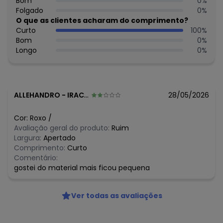
Bom
0
%
praticidade pois é um produto que seca rápido, não
Folgado
0
%
precisa passar e não gera bolinhas. Imagens meramente
O que as clientes acharam do comprimento?
ilustrativas.
Curto
100
%
Bom
0
%
Histórico de preços
Longo
0
%
O preço apresentado abaixo é o menor oferecido em
algum dia do mês, para o menor tamanho disponível.
N/D*
agosto/2026
N/D*
julho/2026
ALLEHANDRO
-
IRACEMA - CE
28/05/2026
N/D*
junho/2026
R$ 69,99
maio/2026
Cor:
Roxo
/
N/D*
abril/2026
Avaliação geral do produto:
Ruim
N/D*
março/2026
Largura:
Apertado
N/D*
fevereiro/2026
Comprimento:
Curto
Comentário:
gostei do material mais ficou pequena
Ver todas as avaliações