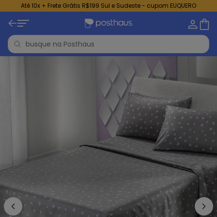
Até 10x + Frete Grátis R$199 Sul e Sudeste - cupom EUQUERO