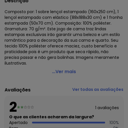
Descrição
Composto por: 1 sobre lençol estampado (160x250 cm), 1
lençol estampado com elástico (88x188x30 cm) e 1 fronha
estampada (50x70 cm). Composição: 100% poliéster.
Gramatura: 70 g/m². Este jogo de cama traz lindas
estampas exclusivas irão garantir uma beleza e um estilo
romântico para a decoração da sua cama e quarto. Seu
tecido 100% poliéster oferece maciez, custo benefício e
praticidade pois é um produto que seca rápido, não
precisa passar e não gera bolinhas. Imagens meramente
ilustrativas.
Mundo Lar - Jogo de Cama 150 Fios Lilás Solteiro 3
...Ver mais
Peças
Código do produto: 3775387
Avaliações
Ver todas as avaliações
Composto por: 1 sobre lençol estampado (160x250 cm), 1
lençol estampado com elástico (88x188x30 cm) e 1 fronha
2
estampada (50x70 cm). Composição: 100% poliéster.
1
avaliações
Gramatura: 70 g/m². Este jogo de cama traz lindas
estampas exclusivas irão garantir uma beleza e um estilo
O que as clientes acharam da largura?
romântico para a decoração da sua cama e quarto. Seu
Apertado
100
%
tecido 100% poliéster oferece maciez, custo benefício e