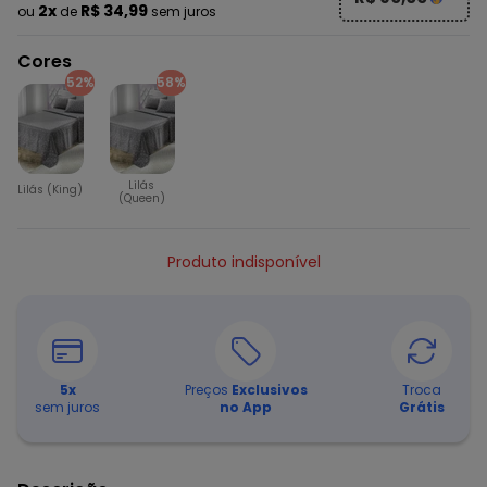
2x
R$ 34,99
ou
de
sem juros
Cores
52%
58%
Lilás
Lilás (King)
(Queen)
Produto indisponível
5
x
Preços
Exclusivos
Troca
sem juros
no App
Grátis