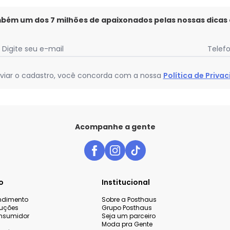
mbém um dos 7 milhões de apaixonados pelas nossas dicas
Digite seu e-mail
Telef
viar o cadastro, você concorda com a nossa
Política de Priva
Acompanhe a gente
o
Institucional
endimento
Sobre a Posthaus
luções
Grupo Posthaus
nsumidor
Seja um parceiro
Moda pra Gente