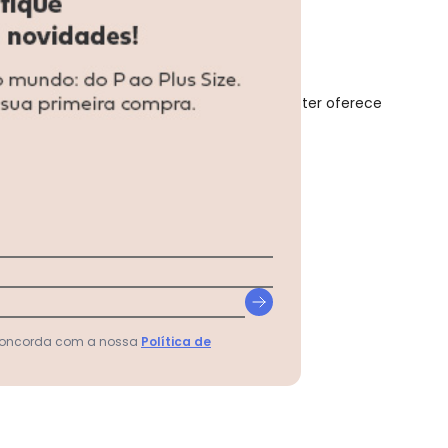
 sua cama e quarto. Seu tecido 100% poliéster oferece
N/D*
N/D*
N/D*
N/D*
 concorda com a nossa
Política de
N/D*
N/D*
N/D*