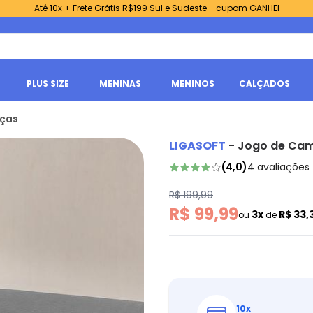
Até 10x + Frete Grátis R$199 Sul e Sudeste - cupom GANHEI
PLUS SIZE
MENINAS
MENINOS
CALÇADOS
eças
LIGASOFT
-
Jogo de Cam
(
4,0
)
4
avaliações
R$ 199,99
R$ 99,99
3x
R$ 33,
ou
de
10
x