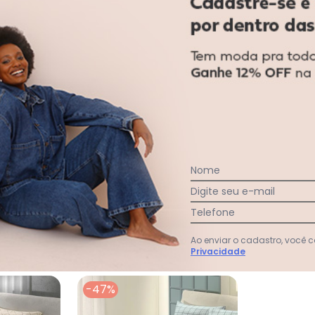
 garantir uma beleza e um estilo romântico para a decoração da
 que seca rápido, não precisa passar e não gera bolinhas.
gum dia do mês, para o menor tamanho disponível.
Nome
Faça a primeira avaliação
Digite seu e-mail
Telefone
Ao enviar o cadastro, você
Privacidade
-47%