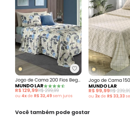
Mundo Lar - Jogo de Ca
Jogo de Cama 200 Fios Bege
Jogo de Cama 150
MUNDO LAR
MUNDO LAR
Queen 4 Peças
Queen 4 Peças
R$ 129,99
R$ 299,99
R$ 99,99
R$ 239,9
ou
4x
de
R$ 32,49
sem
juros
ou
3x
de
R$ 33,33
s
Você também pode gostar