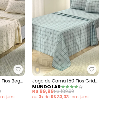
ma 200 Fios Bege Queen 4 Peças
Mundo Lar - Jogo de Cama 150 Fios Bege Queen 
Mundo Lar - Jogo
 Fios Bege
Jogo de Cama 150 Fios Grid
MUNDO LAR
Queen 4 Peças
9
R$ 99,99
R$ 189,99
em
juros
ou
3x
de
R$ 33,33
sem
juros