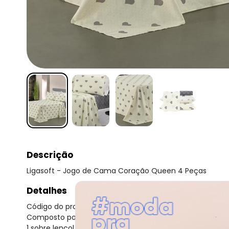
Descrição
Ligasoft - Jogo de Cama Coração Queen 4 Peças
Detalhes
Código do produto: 3666238
Composto por:
1 sobre lençol estampado (240x250 cm),