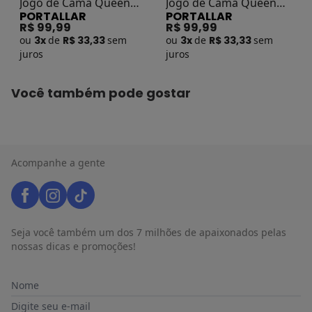
Jogo de Cama Queen
Jogo de Cama Queen
PORTALLAR
PORTALLAR
Floral 3 Peças
Corações Rosa 3 Peças
R$ 99,99
R$ 99,99
ou
3x
de
R$ 33,33
sem
ou
3x
de
R$ 33,33
sem
juros
juros
Você também pode gostar
Acompanhe a gente
Seja você também um dos 7 milhões de apaixonados pelas
nossas dicas e promoções!
Nome
Digite seu e-mail