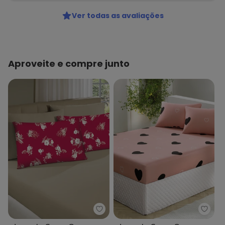
Ver todas as avaliações
Aproveite e compre junto
Portallar - Jogo de Cama Queen F
Porta