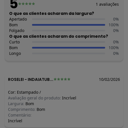
5
Composição: 100% algodão.
1
avaliações
Imagens meramente ilustrativas.
O que as clientes acharam da largura?
Apertado
0
%
Bom
100
%
Folgado
0
%
O que as clientes acharam do comprimento?
Curto
0
%
Bom
100
%
Longo
0
%
ROSELEI
-
INDAIATUBA - SP
10/02/2026
Cor:
Estampado
/
Avaliação geral do produto:
Incrível
Largura:
Bom
Comprimento:
Bom
Comentário:
Incrível