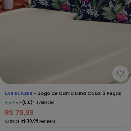
Lar 
LAR E LAZER
-
Jogo de Cama Luna Casal 3 Peças
(
5,0
)
1
avaliação
R$ 79,99
2x
R$ 39,99
ou
de
sem juros