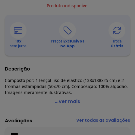
Produto indisponível
10
x
Preços
Exclusivos
Troca
sem juros
no App
Grátis
Descrição
Composto por: 1 lençol liso de elástico (138x188x25 cm) e 2
fronhas estampadas (50x70 cm). Composição: 100% algodão.
Imagens meramente ilustrativas.
Lar e Lazer - Jogo de Cama Luna Casal 3 Peças
...Ver mais
Código do produto: 3791276
Composto por:
Avaliações
Ver todas as avaliações
1 lençol liso de elástico (138x188x25 cm)
2 fronhas estampadas (50x70 cm).