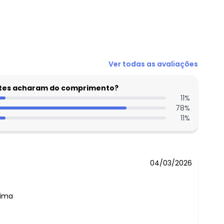
N/D*
Ver todas as avaliações
N/D*
N/D*
entes acharam do comprimento?
N/D*
11
%
78
%
N/D*
11
%
N/D*
N/D*
04/03/2026
tima