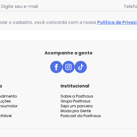
Digite seu e-mail
Telef
viar o cadastro, você concorda com a nossa
Política de Priva
Acompanhe a gente
o
Institucional
endimento
Sobre a Posthaus
luções
Grupo Posthaus
nsumidor
Seja um parceiro
Moda pra Gente
fiável
Podcast da Posthaus