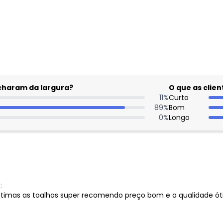
gum dia do mês, para o menor tamanho disponível.
acharam da largura?
O que as cli
11
%
Curto
89
%
Bom
0
%
Longo
:
ótimas as toalhas super recomendo preço bom e a qualidade ó
Nome