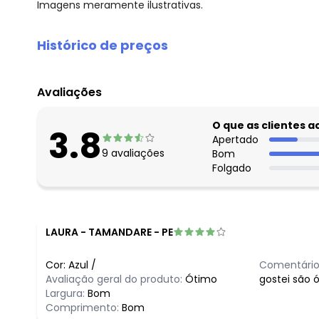
Imagens meramente ilustrativas.
Histórico de preços
O preço apresentado abaixo é o menor oferecido em al
agosto/2026
Avaliações
julho/2026
junho/2026
O que as clientes 
3.8
maio/2026
Apertado
9
avaliações
Bom
abril/2026
Folgado
março/2026
fevereiro/2026
LAURA
-
TAMANDARE - PE
Cor:
Azul
/
Comentário
Avaliação geral do produto:
Ótimo
gostei são 
Largura:
Bom
Comprimento:
Bom