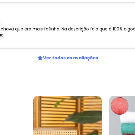
Digite seu e-mail
Telefone
:
Ao enviar o cadastro, você
achava que era mais fofinha. Na descrição fala que é 100% algodã
Privacidade
o.
Ver todas as avaliações