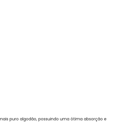
ô 2 Peças
 mais puro algodão, possuindo uma ótima absorção e