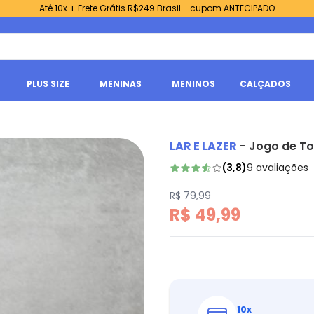
Até 10x + Frete Grátis R$249 Brasil - cupom ANTECIPADO
PLUS SIZE
MENINAS
MENINOS
CALÇADOS
LAR E LAZER
-
Jogo de To
(
3,8
)
9
avaliações
R$ 79,99
R$ 49,99
10
x