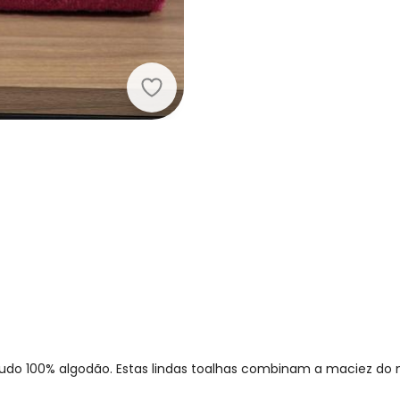
Lar e Lazer - Jogo de Toalhas Bord
pudo 100% algodão. Estas lindas toalhas combinam a maciez do