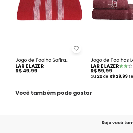
Lar e Lazer - Jogo de To
Jogo de Toalha Safira
Jogo de Toalhas L
LAR E LAZER
LAR E LAZER
Vermelha 2 Peças
Peças
R$ 49,99
R$ 59,99
ou
2x
de
R$ 29,99
s
Você também pode gostar
Seja você ta