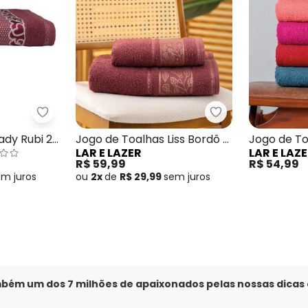
alha Safira Vermelha 2 Peças
Lar e Lazer - Jogo de Toalhas Lady Rubi 2 Peças
Lar e Lazer - Jog
ady Rubi 2
Jogo de Toalhas Liss Bordô 2
Jogo de To
LAR E LAZER
LAR E LAZ
Peças
Acerola 2 
R$ 59,99
R$ 54,99
em
juros
ou
2x
de
R$ 29,99
sem
juros
mbém um dos 7 milhões de apaixonados pelas nossas dicas