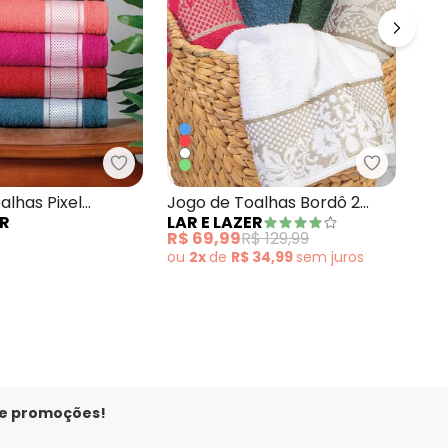
o de Toalhas Liss Bordô 2 Peças
Lar e Lazer - Jogo de Toalhas Pixel Acerol
Lar e Laz
Jog
alhas Pixel
Jogo de Toalhas Bordô 2
LAR
ER
LAR E LAZER
Ver
Peças
Peças
R$ 
R$ 69,99
R$ 129,99
ou
ou
2x
de
R$ 34,99
sem
juros
 e promoções!