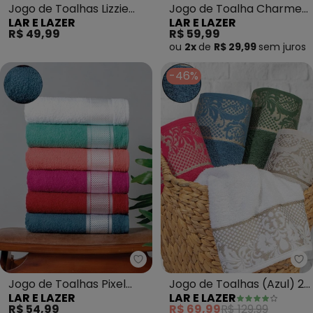
Jogo de Toalhas Lizzie
Jogo de Toalha Charme
LAR E LAZER
LAR E LAZER
(Rosa Dalia) 2 Peças
(Preta) 2 Peças
R$ 49,99
R$ 59,99
ou
2x
de
R$ 29,99
sem
juros
-46%
Lar e Lazer - Jogo de Toalhas Pi
La
Jogo de Toalhas Pixel
Jogo de Toalhas (Azul) 2
LAR E LAZER
LAR E LAZER
(Azul Marinho) 2 Peças
Peças
R$ 54,99
R$ 69,99
R$ 129,99