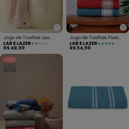
Lar e Lazer - Jogo de Toalhas Li
La
Jogo de Toalhas Liss
Jogo de Toalhas Pixel
LAR E LAZER
LAR E LAZER
(Rosa) 2 Peças
(Off White) 2 Peças
R$ 49,99
R$ 54,99
-46%