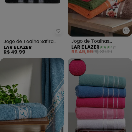
La
Lar e Lazer - Jogo de Toalha Saf
Jogo de Toalhas
Jogo de Toalha Safira
LAR E LAZER
LAR E LAZER
(Marrom) 2 Peças
(Preta) 2 Peças
R$ 49,99
R$ 89,99
R$ 49,99