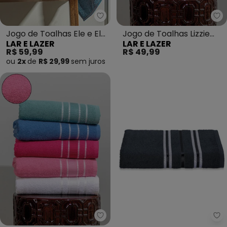
Lar e Lazer - Jogo de Toalhas El
La
Jogo de Toalhas Ele e Ela
Jogo de Toalhas Lizzie
LAR E LAZER
LAR E LAZER
(Azul) 2 Peças
(Framboesa) 2 Peças
R$ 59,99
R$ 49,99
ou
2x
de
R$ 29,99
sem
juros
Lar e Lazer - Jogo de Toalhas Li
La