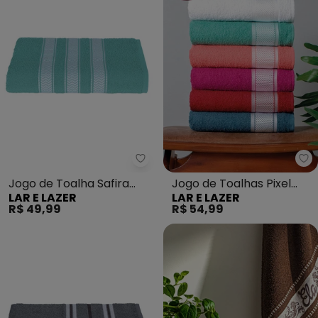
Lar e Lazer - Jogo de Toalha Sa
La
Jogo de Toalha Safira
Jogo de Toalhas Pixel
LAR E LAZER
LAR E LAZER
(Verde Mar) 2 Peças
(Rosa Intenso) 2 Peças
R$ 49,99
R$ 54,99