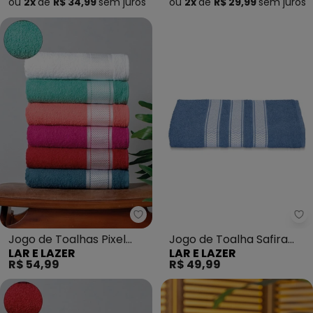
ou
2x
de
R$ 34,99
sem
juros
ou
2x
de
R$ 29,99
sem
juros
Lar e Lazer - Jogo de Toalhas P
La
Jogo de Toalhas Pixel
Jogo de Toalha Safira
LAR E LAZER
LAR E LAZER
(Verde Casual) 2 Peças
(Azul Jeans) 2 Peças
R$ 54,99
R$ 49,99