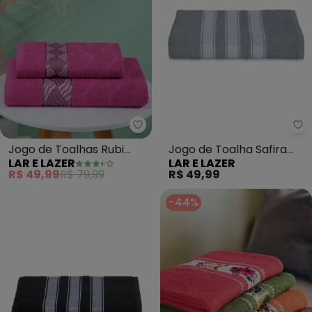
Lar e Lazer - Jogo de Toalhas Ru
La
Jogo de Toalhas Rubi
Jogo de Toalha Safira
LAR E LAZER
LAR E LAZER
(Pink) 2 Peças
(Cinza) 2 Peças
R$ 49,99
R$ 79,99
R$ 49,99
-44%