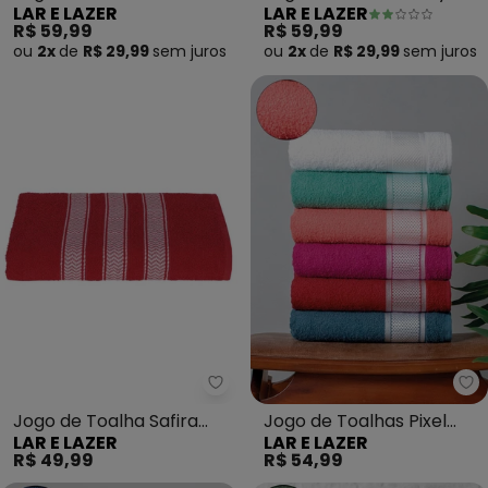
LAR E LAZER
LAR E LAZER
(Vermelha) 2 Peças
(Rubi) 2 Peças
R$ 59,99
R$ 59,99
ou
2x
de
R$ 29,99
sem
juros
ou
2x
de
R$ 29,99
sem
juros
Lar e Lazer - Jogo de Toalha Sa
La
Jogo de Toalha Safira
Jogo de Toalhas Pixel
LAR E LAZER
LAR E LAZER
(Vermelha) 2 Peças
(Acerola) 2 Peças
R$ 49,99
R$ 54,99