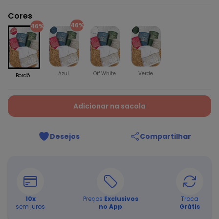
Cores
46%
46%
Azul
Off White
Verde
Bordô
Adicionar na sacola
Desejos
Compartilhar
10
x
Preços
Exclusivos
Troca
sem juros
no App
Grátis