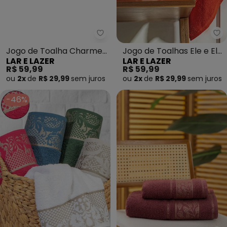
Lar e Lazer - Jogo de Toalha C
La
Jogo de Toalha Charme
Jogo de Toalhas Ele e Ela
LAR E LAZER
LAR E LAZER
(Marsala) 2 Peças
(Vermelha) 2 Peças
R$ 59,99
R$ 59,99
ou
2x
de
R$ 29,99
sem
juros
ou
2x
de
R$ 29,99
sem
juros
-46%