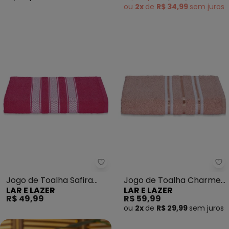
ou
2x
de
R$ 34,99
sem
juros
Lar e Lazer - Jogo de Toalha Saf
La
Jogo de Toalha Safira
Jogo de Toalha Charme
LAR E LAZER
LAR E LAZER
(Rosa Chiclete) 2 Peças
(Rosê) 2 Peças
R$ 49,99
R$ 59,99
ou
2x
de
R$ 29,99
sem
juros