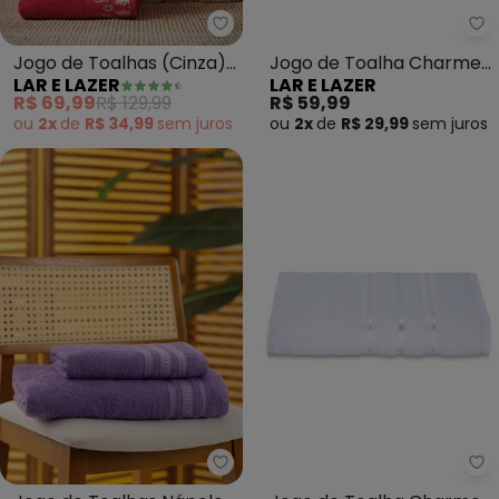
Lar e Lazer - Jogo de Toalhas (
La
Jogo de Toalhas (Cinza)
Jogo de Toalha Charme
LAR E LAZER
LAR E LAZER
2 Peças
(Azul Caribe) 2 Peças
R$ 69,99
R$ 129,99
R$ 59,99
ou
2x
de
R$ 34,99
sem
juros
ou
2x
de
R$ 29,99
sem
juros
Lar e Lazer - Jogo de Toalhas N
La