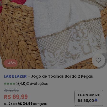
Lar 
-46%
LAR E LAZER
-
Jogo de Toalhas Bordô 2 Peças
(
4,0
)
3
avaliações
R$ 129,99
ECONOMIZE
R$ 69,99
R$ 60,00
2x
R$ 34,99
ou
de
sem juros