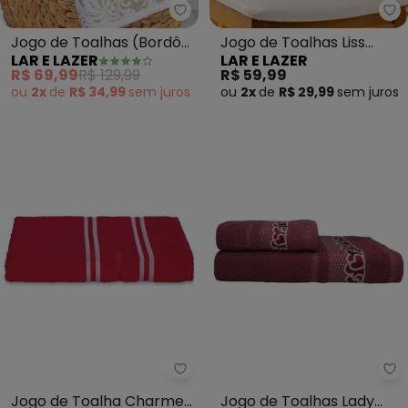
Lar e Lazer - Jogo de Toalhas (
La
Jogo de Toalhas (Bordô)
Jogo de Toalhas Liss
LAR E LAZER
LAR E LAZER
2 Peças
(Bordô) 2 Peças
R$ 69,99
R$ 129,99
R$ 59,99
ou
2x
de
R$ 34,99
sem
juros
ou
2x
de
R$ 29,99
sem
juros
Lar e Lazer - Jogo de Toalha C
La
Jogo de Toalha Charme
Jogo de Toalhas Lady