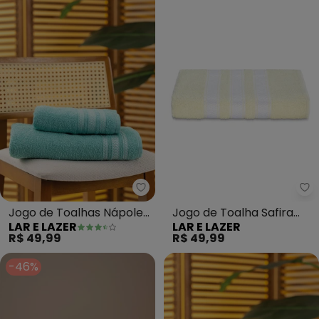
Lar e Lazer - Jogo de Toalhas N
La
Jogo de Toalhas Nápoles
Jogo de Toalha Safira
LAR E LAZER
LAR E LAZER
(Verde) 2 Peças
(Pérola) 2 Peças
R$ 49,99
R$ 49,99
-46%