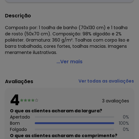
Descrição
Composto por: 1 toalha de banho (70x130 cm) e 1 toalha
de rosto (50x70 cm). Composição: 98% algodão e 2%
poliéster. Gramatura: 360 g/m². Toalhas com corpo liso e
barra trabalhada, cores fortes, toalhas macias. Imagens
meramente ilustrativas.
Lar e Lazer - Jogo de Toalhas Bordô 2 Peças
...Ver mais
Código do produto: 3769126
Composto por:
Avaliações
Ver todas as avaliações
1 toalha de banho (70x130 cm)
1 toalha de rosto (50x70 cm).
4
Composição: 98% algodão e 2% poliéster.
3
avaliações
Gramatura: 360 g/m².
Toalhas com corpo liso e barra trabalhada, cores fortes,
O que as clientes acharam da largura?
toalhas macias.
Apertado
0
%
Imagens meramente ilustrativas.
Bom
100
%
Folgado
0
%
O que as clientes acharam do comprimento?