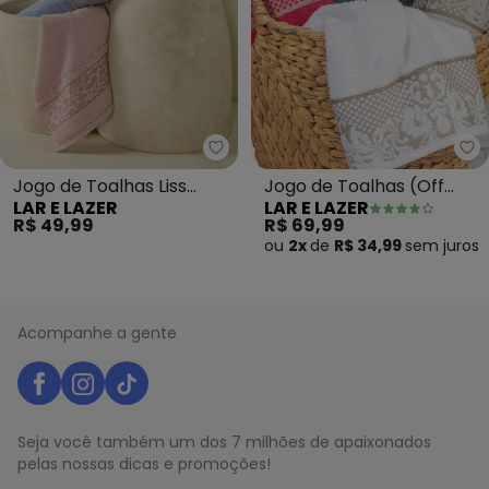
Lar e Lazer - Jogo de Toalhas Li
La
Jogo de Toalhas Liss
Jogo de Toalhas (Off
LAR E LAZER
LAR E LAZER
(Capri) 2 Peças
White) 2 Peças
R$ 49,99
R$ 69,99
ou
2x
de
R$ 34,99
sem
juros
Acompanhe a gente
Seja você também um dos 7 milhões de apaixonados
pelas nossas dicas e promoções!