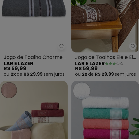
Lar e Lazer - Jogo de Toalha C
La
Jogo de Toalha Charme
Jogo de Toalhas Ele e Ela
LAR E LAZER
LAR E LAZER
(Petróleo) 2 Peças
(Marrom) 2 Peças
R$ 59,99
R$ 59,99
ou
2x
de
R$ 29,99
sem
juros
ou
2x
de
R$ 29,99
sem
juros