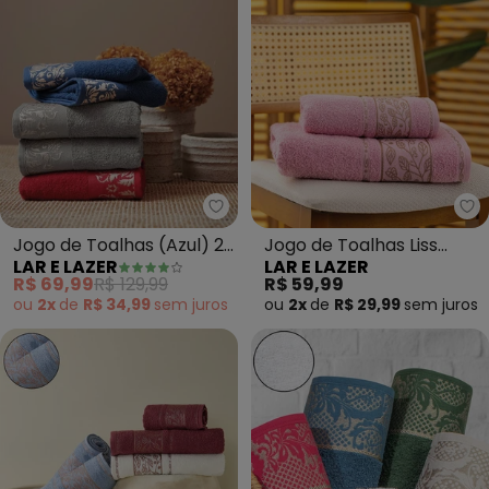
Lar e Lazer - Jogo de Toalhas (A
La
Jogo de Toalhas (Azul) 2
Jogo de Toalhas Liss
LAR E LAZER
LAR E LAZER
Peças
(Rose)2 Peças
R$ 69,99
R$ 129,99
R$ 59,99
ou
2x
de
R$ 34,99
sem
juros
ou
2x
de
R$ 29,99
sem
juros