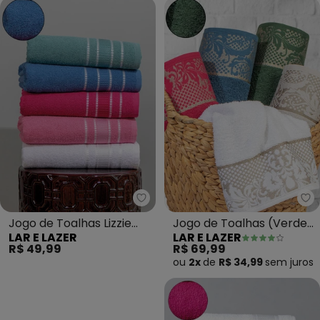
Lar e Lazer - Jogo de Toalhas Liz
La
Jogo de Toalhas Lizzie
Jogo de Toalhas (Verde)
LAR E LAZER
LAR E LAZER
(Azul Berlin) 2 Peças
2 Peças
R$ 49,99
R$ 69,99
ou
2x
de
R$ 34,99
sem
juros