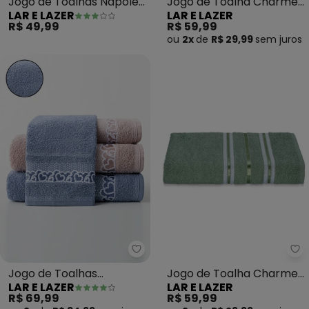
Jogo de Toalhas Nápoles
Jogo de Toalha Charme
LAR E LAZER
LAR E LAZER
(Uva) 2 Peças
(Branca)2 Peças
R$ 49,99
R$ 59,99
ou
2x
de
R$ 29,99
sem
juros
Lar e Lazer - Jogo de Toalhas (
La
Jogo de Toalhas
Jogo de Toalha Charme
LAR E LAZER
LAR E LAZER
(Francia) 2 Peças
(Verde Bambu) 2 Peças
R$ 69,99
R$ 59,99