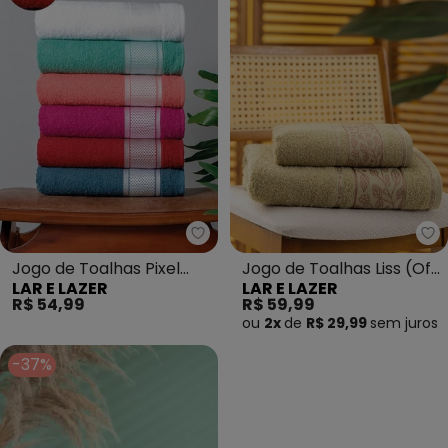
Lar e Lazer - Jogo de Toalhas Pi
La
Jogo de Toalhas Pixel
Jogo de Toalhas Liss (Off
LAR E LAZER
LAR E LAZER
(Bordô) 2 Peças
White) 2 Peças
R$ 54,99
R$ 59,99
ou
2x
de
R$ 29,99
sem
juros
-37%